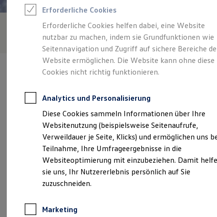
Reifenpakete
Erforderliche Cookies
Leasing
Leasing-Angebote
Erforderliche Cookies helfen dabei, eine Website
Gebrauchtwagen Leasing
nutzbar zu machen, indem sie Grundfunktionen wie
Junge Gebrauchtwagen-Leasing
Elektroauto Leasing
Seitennavigation und Zugriff auf sichere Bereiche de
Kleinwagen-Leasing
Website ermöglichen. Die Website kann ohne diese
Leasing ohne Anzahlung
Cookies nicht richtig funktionieren.
Finanzierung
Autokredit mit Schlussrate
Versicherungen und Garantien
Analytics und Personalisierung
Kfz-Versicherung
Verantwortlich für die Inhalte auf dieser Seite ist die Motor-Nützel
Restschuldversicherungen
Diese Cookies sammeln Informationen über Ihre
Vertriebs-GmbH
(
Impressum & Rechtliches
)
Garantien
Websitenutzung (beispielsweise Seitenaufrufe,
Wartungsverträge
Geschäftskunden
Verweildauer je Seite, Klicks) und ermöglichen uns b
Professional Class bei Volkswagen
Unsere 
Teilnahme, Ihre Umfrageergebnisse in die
Großkunden
Websiteoptimierung mit einzubeziehen. Damit helf
Behörden
Direktkunden
sie uns, Ihr Nutzererlebnis persönlich auf Sie
Sonderfahrzeuge
Gottlieb-Daimler-Straße 5, 95666 Mitterteich
zuzuschneiden.
Anpfiff zum Gewinn
Elektromobilität
Montag
-
Freitag
07:30
-
18:00
Uhr
Elektroautos
Marketing
ID. Tutorials