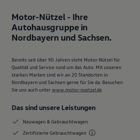
Motorenöl und Flüssigkeiten
Räder und Reifen
Motor-Nützel - Ihre
Pannen- und Unfallhilfe
Economy Service
Autohausgruppe in
Volkswagen Teile
Zubehör
Nordbayern und Sachsen.
Modellspezifisches Zubehör
Schutz und Pflege
Transport
Entertainment und Elektronik
Bereits seit über 90 Jahren steht Motor-Nützel für
Individualisieren
Wallbox und Ladekabel
Qualität und Service rund um das Auto. Mit unseren
Digitale Extras
starken Marken sind wir an 20 Standorten in
Dienste für Ihr Modell finden
Nordbayern und Sachsen gerne für Sie da. Besuchen
Volkswagen Apps, Login und Shop
Handy und Fahrzeug verbinden
Sie uns auch unter
www.motor-nuetzel.de
Updates für Software, Karten und Radio
Über Ihr Auto
Vorgängermodelle
Das sind unsere Leistungen
Kundeninformationen
Volkswagen Kundenbetreuung
Neuwagen &
Gebrauchtwagen
Warn- und Kontrollleuchten
Assistenzsysteme
Zertifizierte
Gebrauchtwagen
Digitale Betriebsanleitung
Live Beratung