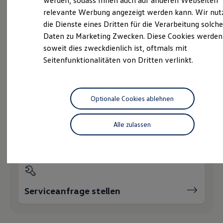
werden, sodass Ihnen auch auf anderen Webseiten
Hybridautos
relevante Werbung angezeigt werden kann. Wir nut
Marke und Erlebnis
die Dienste eines Dritten für die Verarbeitung solche
Volkswagen R und R Experience
Probefahrt vereinbaren
R-Modelle
Daten zu Marketing Zwecken. Diese Cookies werden
R Experience
soweit dies zweckdienlich ist, oftmals mit
Driving Experience
Seitenfunktionalitäten von Dritten verlinkt.
Volkswagen entdecken
Werkbesichtigung
Factory visit
Fahrzeugangebot anfordern
Lifestyle Shop
T-Roc Kollektion
Optionale Cookies ablehnen
Golf Kollektion
ID. Kollektion
Volkswagen Kollektion
Alle zulassen
R-Kollektion
Servicetermin buchen
GTI Kollektion
Fußball Drop
we drive football
#wedriveproud
Besitzer und Service
myVolkswagen
Serviceanfrage stellen
Software Updates
Service und Ersatzteile
Inspektion und HU/AU
Reparaturen und Checks