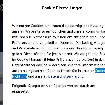
Modelle und Konfigurator
Cookie Einstellungen
Konfigurator
Modelle vergleichen
Konfiguration laden
Zum
Zum
Autosuche
Verkauf und Service
Wir nutzen Cookies, um Ihnen die bestmögliche Nutzung
Hauptinhalt
Footer
Elektroautos
Motor-Nützel Mitterteich
springen
springen
unserer Webseite zu ermöglichen und unsere Kommunika
ENERGY Sondermodelle
Nutzfahrzeuge
mit Ihnen zu verbessern. Wir berücksichtigen hierbei Ihr
SUV und CUV
4.9
|
223 Bewertungen
Präferenzen und verarbeiten Daten für Marketing, Analyt
Familienautos
und Personalisierung nur, wenn Sie uns Ihre Einwilligung
Kombis
Kompaktwagen
geben. Diese können Sie jederzeit mit Wirkung für die Zu
Sportwagen
im Cookie Manager (Meine Präferenzen verwalten) in der
Schnell verfügbare Fahrzeuge
Angebote und Produkte
Datenschutzerklärung widerrufen. Weitere Informatione
Aktuelle Angebote
unseren eingesetzten Cookies finden Sie in unserer
Cooki
E-Auto-Förderung
Richtlinie
und unserer
Datenschutzerklärung
.
Volkswagen Marktplatz
Die ENERGY Sondermodelle
Folgende Kategorien von Cookies werden durch uns
Junge Gebrauchtwagen und Gebrauchtwagen
Volkswagen Zertifizierte Gebrauchtwagen
eingesetzt:
Elektromobilität bei Gebrauchtwagen
Zubehör- und Serviceangebote
Saisonangebote