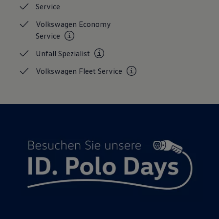
Service
Magazin
Lifestyle
Volkswagen Economy
Transport
Familie
Service
Elektromobilität
Volkswagen R
Unfall
Spezialist
Pannen- und Unfallhilfe
Volkswagen Kundenbetreuung
Volkswagen Fleet
Service