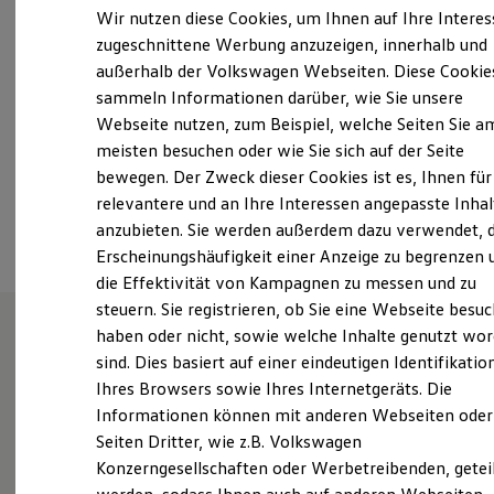
Samstag
09:00
-
14:00
Uhr
Elektrofahrzeugkonzepte
Wir nutzen diese Cookies, um Ihnen auf Ihre Intere
ID. EVERY1
Sonntag
Geschlossen
zugeschnittene Werbung anzuzeigen, innerhalb und
Reichweite
außerhalb der Volkswagen Webseiten. Diese Cookie
Reichweite der ID. Modelle
vw-mitterteich@motor-nuetzel.de
Reichweite im Winter
sammeln Informationen darüber, wie Sie unsere
Rekuperation
Webseite nutzen, zum Beispiel, welche Seiten Sie a
Laden
+49 9633 92010
meisten besuchen oder wie Sie sich auf der Seite
Laden unterwegs
Laden Zuhause
bewegen. Der Zweck dieser Cookies ist es, Ihnen für
Ladestationen finden
relevantere und an Ihre Interessen angepasste Inhal
Ansprechpartner
Ladezeitensimulator
anzubieten. Sie werden außerdem dazu verwendet, d
Batterie
Sicherheit
Erscheinungshäufigkeit einer Anzeige zu begrenzen 
Garantie und Lebensdauer
die Effektivität von Kampagnen zu messen und zu
Nachhaltigkeit
steuern. Sie registrieren, ob Sie eine Webseite besuc
Technologie
Kosten und Kauf
haben oder nicht, sowie welche Inhalte genutzt wo
Verbrauchskosten
sind. Dies basiert auf einer eindeutigen Identifikatio
Wie können wir
Kaufoptionen
Ihres Browsers sowie Ihres Internetgeräts. Die
E-Auto-Förderung
Software und Konnektivität
Informationen können mit anderen Webseiten oder
Ihnen weiterhelfen?
Die ID. Software 6
Seiten Dritter, wie z.B. Volkswagen
ID. Software Versionen und Updates
Konzerngesellschaften oder Werbetreibenden, getei
Digitale Extras
Schnittstellen zu Ihrem ID.