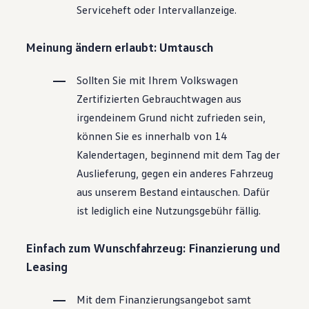
Serviceheft oder Intervallanzeige.
Magazin
Lifestyle
Transport
Meinung ändern erlaubt: Umtausch
Familie
Elektromobilität
Volkswagen R
Sollten Sie mit Ihrem
Volkswagen
Pannen- und Unfallhilfe
Zertifizierten
Gebrauchtwagen
aus
Volkswagen Kundenbetreuung
irgendeinem Grund nicht zufrieden sein,
können Sie es innerhalb von 14
Kalendertagen, beginnend mit dem Tag der
Auslieferung, gegen ein anderes Fahrzeug
aus unserem Bestand eintauschen. Dafür
ist lediglich eine Nutzungsgebühr fällig.
Einfach zum Wunschfahrzeug: Finanzierung und
Leasing
Mit dem Finanzierungsangebot samt