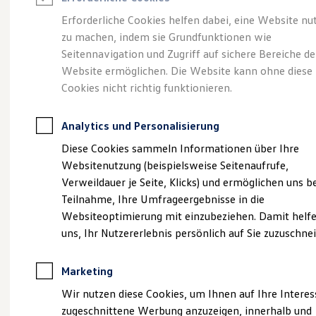
Reifenpakete
Leasing
Erforderliche Cookies helfen dabei, eine Website nu
Leasing-Angebote
zu machen, indem sie Grundfunktionen wie
Gepflegt, geprüft und
Gebrauchtwagen Leasing
Seitennavigation und Zugriff auf sichere Bereiche de
Junge Gebrauchtwagen-Leasing
Elektroauto Leasing
Website ermöglichen. Die Website kann ohne diese
für gut befunden.
Kleinwagen-Leasing
Cookies nicht richtig funktionieren.
Leasing ohne Anzahlung
Volkswagen
Finanzierung
Autokredit mit Schlussrate
Analytics und Personalisierung
Versicherungen und Garantien
Zertifizierte
Kfz-Versicherung
Diese Cookies sammeln Informationen über Ihre
Restschuldversicherungen
Websitenutzung (beispielsweise Seitenaufrufe,
Garantien
Gebrauchtwagen.
Verweildauer je Seite, Klicks) und ermöglichen uns b
Wartungsverträge
Geschäftskunden
Teilnahme, Ihre Umfrageergebnisse in die
Professional Class bei Volkswagen
Websiteoptimierung mit einzubeziehen. Damit helfe
Großkunden
uns, Ihr Nutzererlebnis persönlich auf Sie zuzuschne
Behörden
Direktkunden
Sonderfahrzeuge
Marketing
Anpfiff zum Gewinn
Elektromobilität
Wir nutzen diese Cookies, um Ihnen auf Ihre Intere
Elektroautos
zugeschnittene Werbung anzuzeigen, innerhalb und
ID. Tutorials