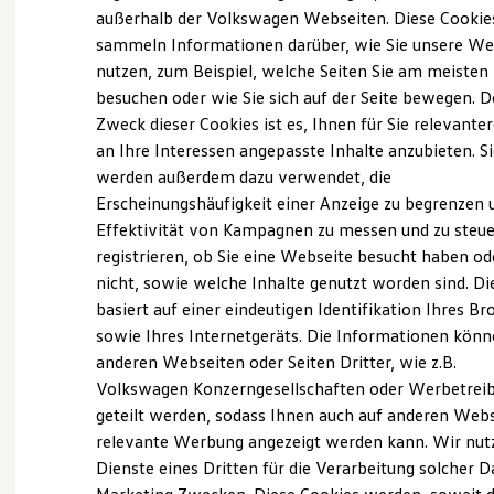
Elektrofahrzeugkonzepte
außerhalb der Volkswagen Webseiten. Diese Cookie
ID. EVERY1
sammeln Informationen darüber, wie Sie unsere We
Reichweite
(
Impressum & Rechtliches
)
nutzen, zum Beispiel, welche Seiten Sie am meisten
Reichweite der ID. Modelle
Reichweite im Winter
besuchen oder wie Sie sich auf der Seite bewegen. D
Rekuperation
Zweck dieser Cookies ist es, Ihnen für Sie relevante
Laden
an Ihre Interessen angepasste Inhalte anzubieten. S
Laden unterwegs
Laden Zuhause
werden außerdem dazu verwendet, die
Ladestationen finden
Ganz selbstverständlich.
Das
Erscheinungshäufigkeit einer Anzeige zu begrenzen 
Ladezeitensimulator
Effektivität von Kampagnen zu messen und zu steue
Batterie
Gebrauchtwagen
-
Sicherheit
registrieren, ob Sie eine Webseite besucht haben od
Leistungsversprechen.
Garantie und Lebensdauer
nicht, sowie welche Inhalte genutzt worden sind. Di
Nachhaltigkeit
basiert auf einer eindeutigen Identifikation Ihres B
Technologie
Kosten und Kauf
Rundum sicher: der 360°
Gebrauchtwagen
-
sowie Ihres Internetgeräts. Die Informationen kön
Verbrauchskosten
Check
anderen Webseiten oder Seiten Dritter, wie z.B.
Kaufoptionen
Volkswagen Konzerngesellschaften oder Werbetrei
E-Auto-Förderung
Software und Konnektivität
geteilt werden, sodass Ihnen auch auf anderen Web
Bevor ein
Volkswagen
Zertifizierter
Die ID. Software 6
relevante Werbung angezeigt werden kann. Wir nut
Gebrauchtwagen
an unsere Kunden
ID. Software Versionen und Updates
Dienste eines Dritten für die Verarbeitung solcher D
Digitale Extras
übergeben wird, prüfen wir den Zustand
Schnittstellen zu Ihrem ID.