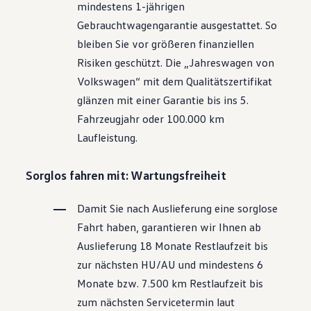
mindestens 1-jährigen
Motorenöl und Flüssigkeiten
Räder und Reifen
Gebrauchtwagengarantie ausgestattet. So
Pannen- und Unfallhilfe
bleiben Sie vor größeren finanziellen
Economy Service
Volkswagen Teile
Risiken geschützt. Die „Jahreswagen von
Zubehör
Volkswagen
“ mit dem Qualitätszertifikat
Modellspezifisches Zubehör
Schutz und Pflege
glänzen mit einer Garantie bis ins 5.
Transport
Fahrzeugjahr oder 100.000 km
Entertainment und Elektronik
Individualisieren
Laufleistung.
Wallbox und Ladekabel
Digitale Extras
Dienste für Ihr Modell finden
Sorglos fahren mit: Wartungsfreiheit
Volkswagen Apps, Login und Shop
Handy und Fahrzeug verbinden
Damit Sie nach Auslieferung eine sorglose
Updates für Software, Karten und Radio
Über Ihr Auto
Fahrt haben, garantieren wir Ihnen ab
Vorgängermodelle
Auslieferung 18 Monate Restlaufzeit bis
Kundeninformationen
Volkswagen Kundenbetreuung
zur nächsten
HU/AU
und mindestens 6
Warn- und Kontrollleuchten
Monate bzw. 7.500 km Restlaufzeit bis
Assistenzsysteme
Digitale Betriebsanleitung
zum nächsten Servicetermin laut
Live Beratung