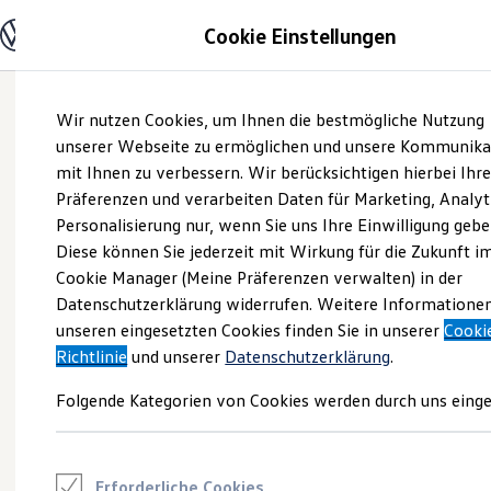
Modelle und Konfigurator
Cookie Einstellungen
Konfigurator
Modelle vergleichen
Konfiguration laden
Zum
Zum
Autosuche
Wir nutzen Cookies, um Ihnen die bestmögliche Nutzung
Hauptinhalt
Footer
Elektroautos
springen
springen
unserer Webseite zu ermöglichen und unsere Kommunika
ENERGY Sondermodelle
Nutzfahrzeuge
mit Ihnen zu verbessern. Wir berücksichtigen hierbei Ihr
SUV und CUV
Präferenzen und verarbeiten Daten für Marketing, Analyt
Familienautos
Personalisierung nur, wenn Sie uns Ihre Einwilligung gebe
Kombis
Kompaktwagen
Diese können Sie jederzeit mit Wirkung für die Zukunft i
Sportwagen
Cookie Manager (Meine Präferenzen verwalten) in der
Schnell verfügbare Fahrzeuge
Angebote und Produkte
Datenschutzerklärung widerrufen. Weitere Informatione
Aktuelle Angebote
unseren eingesetzten Cookies finden Sie in unserer
Cooki
E-Auto-Förderung
Richtlinie
und unserer
Datenschutzerklärung
.
Volkswagen Marktplatz
Die ENERGY Sondermodelle
Folgende Kategorien von Cookies werden durch uns einge
Junge Gebrauchtwagen und Gebrauchtwagen
Volkswagen Zertifizierte Gebrauchtwagen
Elektromobilität bei Gebrauchtwagen
Zubehör- und Serviceangebote
Saisonangebote
Erforderliche Cookies