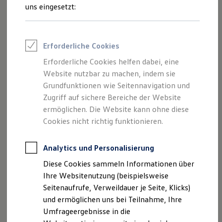
und Angeboten, die auf dieser Website
Reifenpakete
uns eingesetzt:
Leasing
speziell aufgeführt sind.
Leasing-Angebote
Gebrauchtwagen Leasing
Junge Gebrauchtwagen-Leasing
Erforderliche Cookies
Elektroauto Leasing
Kleinwagen-Leasing
Erforderliche Cookies helfen dabei, eine
Impressum
Leasing ohne Anzahlung
Website nutzbar zu machen, indem sie
Finanzierung
Autokredit mit Schlussrate
Grundfunktionen wie Seitennavigation und
Datenschutzerklärung
Versicherungen und Garantien
Zugriff auf sichere Bereiche der Website
Kfz-Versicherung
Nutzung von Terminbuchung Online
ermöglichen. Die Website kann ohne diese
Restschuldversicherungen
Garantien
Cookies nicht richtig funktionieren.
Wartungsverträge
Geschäftskunden
Impressum
Professional Class bei Volkswagen
Analytics und Personalisierung
Großkunden
Diese Cookies sammeln Informationen über
Behörden
Motor-Nützel Vertriebs-GmbH
Direktkunden
Ihre Websitenutzung (beispielsweise
Sonderfahrzeuge
Nürnberger Str. 95
Seitenaufrufe, Verweildauer je Seite, Klicks)
Anpfiff zum Gewinn
95448 Bayreuth - Germany
und ermöglichen uns bei Teilnahme, Ihre
Elektromobilität
Elektroautos
Umfrageergebnisse in die
ID. Tutorials
Telefon: +49 (0) 921 3360-0