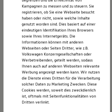
begrenzen und die Effektivität von
Nachhaltigkeit
Werner König
Kampagnen zu messen und zu steuern. Sie
Technologie
Michael Krasser
registrieren, ob Sie eine Webseite besucht
Kosten und Kauf
Alexander Pflaum, Dipl.-Kfm.
Verbrauchskosten
haben oder nicht, sowie welche Inhalte
Kaufoptionen
genutzt worden sind. Dies basiert auf einer
E-Auto-Förderung
Alle genannten Personen sind über folgende
eindeutigen Identifikation Ihres Browsers
Software und Konnektivität
Firmenadresse erreichbar:
Die ID. Software 6
sowie Ihres Internetgeräts. Die
Motor-Nützel Vertriebs-GmbH
ID. Software Versionen und Updates
Informationen können mit anderen
Digitale Extras
Nürnberger Str. 95
Webseiten oder Seiten Dritter, wie z.B.
Schnittstellen zu Ihrem ID.
95448 Bayreuth - Germany
Hybridautos
Volkswagen Konzerngesellschaften oder
Marke und Erlebnis
Werbetreibenden, geteilt werden, sodass
Handelsregister
Volkswagen R und R Experience
Ihnen auch auf anderen Webseiten relevante
R-Modelle
Amtsgericht Bayreuth HRB-Nr.: 3346
R Experience
Werbung angezeigt werden kann. Wir nutzen
Driving Experience
die Dienste eines Dritten für die Verarbeitung
Hinweis gemäß § 36
Volkswagen entdecken
solcher Daten zu Marketing Zwecken. Diese
Werkbesichtigung
Verbraucherstreitbeilegungsgesetz(VSBG):
Factory visit
Cookies werden, soweit dies zweckdienlich
Unsere Firma wird nicht an einem
Lifestyle Shop
ist, oftmals mit Seitenfunktionalitäten von
Streitbeilegungsverfahren vor einer
T-Roc Kollektion
Dritten verlinkt.
Golf Kollektion
Verbraucherschlichtungsstelle im Sinne des VSBG
ID. Kollektion
teilnehmen und ist hierzu auch nicht verpflichtet. Als
Volkswagen Kollektion