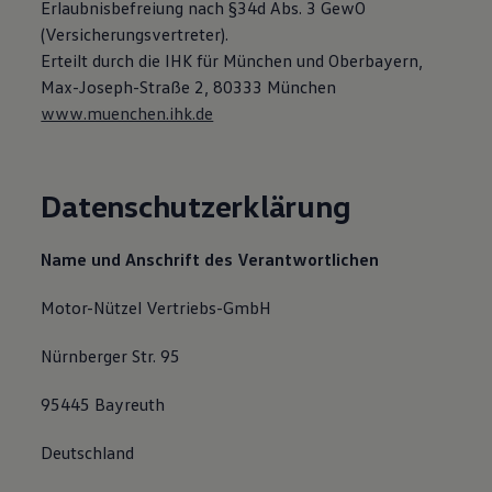
Erlaubnisbefreiung nach §34d Abs. 3 GewO
Volkswagen Apps, Login und Shop
(Versicherungsvertreter).
Handy und Fahrzeug verbinden
Updates für Software, Karten und Radio
Erteilt durch die IHK für München und Oberbayern,
Über Ihr Auto
Max-Joseph-Straße 2, 80333 München
Vorgängermodelle
www.muenchen.ihk.de
Kundeninformationen
Volkswagen Kundenbetreuung
Warn- und Kontrollleuchten
Assistenzsysteme
Digitale Betriebsanleitung
Datenschutzerklärung
Live Beratung
Magazin
Lifestyle
Name und Anschrift des Verantwortlichen
Transport
Familie
Motor-Nützel Vertriebs-GmbH
Elektromobilität
Volkswagen R
Pannen- und Unfallhilfe
Nürnberger Str. 95
Volkswagen Kundenbetreuung
95445 Bayreuth
Deutschland