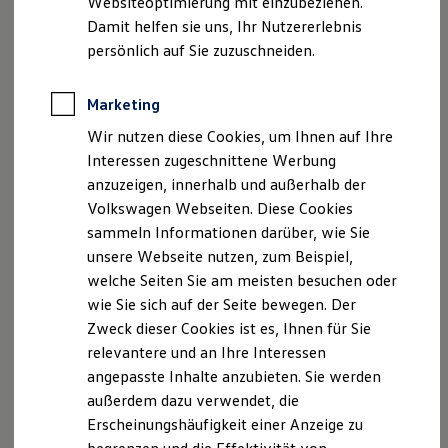
Websiteoptimierung mit einzubeziehen.
Der neue ID. Polo
Telefax: +49 (0) 921 3360-518
Damit helfen sie uns, Ihr Nutzererlebnis
Der neue ID.3 Neo
Web:
www.motor-nuetzel.deE-Mail
: info(at)motor-
Der ID.4
persönlich auf Sie zuzuschneiden.
Der ID.4 GTX
nuetzel.de
Der ID.5 GTX
Der ID.7
Marketing
Geschäftsführer
Der ID.7 GTX
Wir nutzen diese Cookies, um Ihnen auf Ihre
Der ID.7 Tourer
Ralf Beck
Der ID.7 GTX Tourer
Interessen zugeschnittene Werbung
Der ID. Buzz
Roman Fehling, Dipl.-Ing. (FH)
anzuzeigen, innerhalb und außerhalb der
Der neue ID. Cross
Mathias Grossmann
Volkswagen Webseiten. Diese Cookies
Elektrofahrzeugkonzepte
Horst Hoffmann
ID. EVERY1
sammeln Informationen darüber, wie Sie
Reichweite
Werner König
unsere Webseite nutzen, zum Beispiel,
Reichweite der ID. Modelle
Michael Krasser
welche Seiten Sie am meisten besuchen oder
Reichweite im Winter
Alexander Pflaum, Dipl.-Kfm.
Rekuperation
wie Sie sich auf der Seite bewegen. Der
Laden
Zweck dieser Cookies ist es, Ihnen für Sie
Laden unterwegs
Verantwortlich für Inhalte gem. § 18 Abs. 2 MStV:
relevantere und an Ihre Interessen
Laden Zuhause
Ralf Beck
Ladestationen finden
angepasste Inhalte anzubieten. Sie werden
Ladezeitensimulator
Roman Fehling, Dipl.-Ing. (FH)
außerdem dazu verwendet, die
Batterie
Mathias Grossmann
Erscheinungshäufigkeit einer Anzeige zu
Sicherheit
Horst Hoffmann
Garantie und Lebensdauer