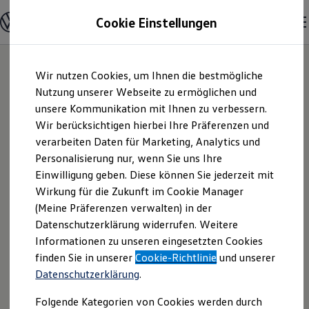
Modelle und Konfigurator
Cookie Einstellungen
Konfigurator
Modelle vergleichen
Konfiguration laden
Zum
Zum
Autosuche
Wir nutzen Cookies, um Ihnen die bestmögliche
Hauptinhalt
Footer
Elektroautos
springen
springen
Nutzung unserer Webseite zu ermöglichen und
ENERGY Sondermodelle
Nutzfahrzeuge
unsere Kommunikation mit Ihnen zu verbessern.
Motor-Nützel
SUV und CUV
Wir berücksichtigen hierbei Ihre Präferenzen und
Familienautos
verarbeiten Daten für Marketing, Analytics und
Kombis
Vertriebs-GmbH |
Kompaktwagen
Personalisierung nur, wenn Sie uns Ihre
Sportwagen
Einwilligung geben. Diese können Sie jederzeit mit
Impressum &
Schnell verfügbare Fahrzeuge
Angebote und Produkte
Wirkung für die Zukunft im Cookie Manager
Aktuelle Angebote
(Meine Präferenzen verwalten) in der
Rechtliches
E-Auto-Förderung
Datenschutzerklärung widerrufen. Weitere
Volkswagen Marktplatz
Informationen zu unseren eingesetzten Cookies
Die ENERGY Sondermodelle
Junge Gebrauchtwagen und Gebrauchtwagen
Hier finden Sie Informationen über uns
finden Sie in unserer
Cookie-Richtlinie
und unserer
Volkswagen Zertifizierte Gebrauchtwagen
Datenschutzerklärung
.
(Motor-Nützel Vertriebs-GmbH) als
Elektromobilität bei Gebrauchtwagen
Zubehör- und Serviceangebote
verantwortlichen Anbieter von Inhalten
Folgende Kategorien von Cookies werden durch
Saisonangebote