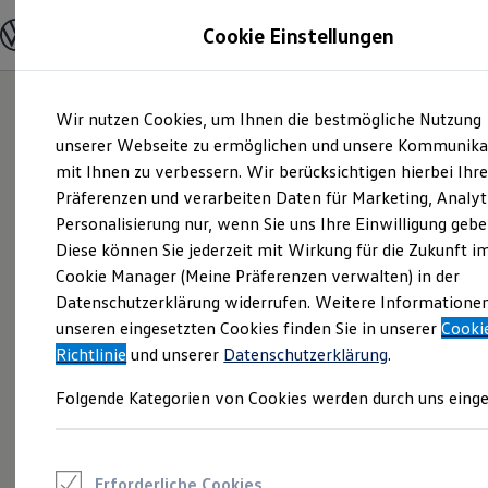
Modelle und Konfigurator
Cookie Einstellungen
Konfigurator
Modelle vergleichen
Konfiguration laden
Zum
Zum
Autosuche
Wir nutzen Cookies, um Ihnen die bestmögliche Nutzung
Hauptinhalt
Footer
Elektroautos
springen
springen
unserer Webseite zu ermöglichen und unsere Kommunika
ENERGY Sondermodelle
Nutzfahrzeuge
mit Ihnen zu verbessern. Wir berücksichtigen hierbei Ihr
SUV und CUV
Präferenzen und verarbeiten Daten für Marketing, Analyt
Familienautos
Personalisierung nur, wenn Sie uns Ihre Einwilligung gebe
Kombis
Kompaktwagen
Diese können Sie jederzeit mit Wirkung für die Zukunft i
Sportwagen
Cookie Manager (Meine Präferenzen verwalten) in der
Schnell verfügbare Fahrzeuge
Angebote und Produkte
Datenschutzerklärung widerrufen. Weitere Informatione
Aktuelle Angebote
unseren eingesetzten Cookies finden Sie in unserer
Cooki
E-Auto-Förderung
Richtlinie
und unserer
Datenschutzerklärung
.
Volkswagen Marktplatz
Die ENERGY Sondermodelle
Folgende Kategorien von Cookies werden durch uns einge
Junge Gebrauchtwagen und Gebrauchtwagen
Volkswagen Zertifizierte Gebrauchtwagen
Elektromobilität bei Gebrauchtwagen
Zubehör- und Serviceangebote
Saisonangebote
Erforderliche Cookies