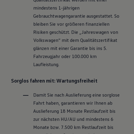
Motorenöl und Flüssigkeiten
mindestens 1-jährigen
Räder und Reifen
Pannen- und Unfallhilfe
Gebrauchtwagengarantie ausgestattet. So
Economy Service
bleiben Sie vor größeren finanziellen
Volkswagen Teile
Zubehör
Risiken geschützt. Die „Jahreswagen von
Modellspezifisches Zubehör
Volkswagen
“ mit dem Qualitätszertifikat
Schutz und Pflege
Transport
glänzen mit einer Garantie bis ins 5.
Entertainment und Elektronik
Fahrzeugjahr oder 100.000 km
Individualisieren
Wallbox und Ladekabel
Laufleistung.
Digitale Extras
Dienste für Ihr Modell finden
Volkswagen Apps, Login und Shop
Sorglos fahren mit: Wartungsfreiheit
Handy und Fahrzeug verbinden
Updates für Software, Karten und Radio
Damit Sie nach Auslieferung eine sorglose
Über Ihr Auto
Vorgängermodelle
Fahrt haben, garantieren wir Ihnen ab
Kundeninformationen
Auslieferung 18 Monate Restlaufzeit bis
Volkswagen Kundenbetreuung
Warn- und Kontrollleuchten
zur nächsten
HU/AU
und mindestens 6
Assistenzsysteme
Monate bzw. 7.500 km Restlaufzeit bis
Digitale Betriebsanleitung
Live Beratung