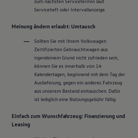
zum nächsten Servicetermin laut
Magazin
Serviceheft oder Intervallanzeige.
Lifestyle
Transport
Familie
Meinung ändern erlaubt: Umtausch
Elektromobilität
Volkswagen R
Pannen- und Unfallhilfe
Sollten Sie mit Ihrem
Volkswagen
Volkswagen Kundenbetreuung
Zertifizierten
Gebrauchtwagen
aus
irgendeinem Grund nicht zufrieden sein,
können Sie es innerhalb von 14
Kalendertagen, beginnend mit dem Tag der
Auslieferung, gegen ein anderes Fahrzeug
aus unserem Bestand eintauschen. Dafür
ist lediglich eine Nutzungsgebühr fällig.
Einfach zum Wunschfahrzeug: Finanzierung und
Leasing