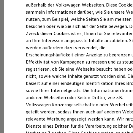
Elektrofahrzeugkonzepte
außerhalb der Volkswagen Webseiten. Diese Cookie
ID. EVERY1
sammeln Informationen darüber, wie Sie unsere We
Reichweite
nutzen, zum Beispiel, welche Seiten Sie am meisten
Reichweite der ID. Modelle
(
Impressum & Rechtliches
)
Reichweite im Winter
besuchen oder wie Sie sich auf der Seite bewegen. D
Rekuperation
Zweck dieser Cookies ist es, Ihnen für Sie relevante
Laden
an Ihre Interessen angepasste Inhalte anzubieten. S
Laden unterwegs
Laden Zuhause
werden außerdem dazu verwendet, die
Ladestationen finden
Erscheinungshäufigkeit einer Anzeige zu begrenzen 
Ladezeitensimulator
Ganz selbstverständlich.
Das
Effektivität von Kampagnen zu messen und zu steue
Batterie
Sicherheit
Gebrauchtwagen
-
registrieren, ob Sie eine Webseite besucht haben od
Garantie und Lebensdauer
nicht, sowie welche Inhalte genutzt worden sind. Di
Leistungsversprechen.
Nachhaltigkeit
basiert auf einer eindeutigen Identifikation Ihres B
Technologie
Kosten und Kauf
sowie Ihres Internetgeräts. Die Informationen kön
Verbrauchskosten
Rundum sicher: der 360°
Gebrauchtwagen
-
anderen Webseiten oder Seiten Dritter, wie z.B.
Kaufoptionen
Check
Volkswagen Konzerngesellschaften oder Werbetrei
E-Auto-Förderung
Software und Konnektivität
geteilt werden, sodass Ihnen auch auf anderen Web
Die ID. Software 6
Bevor ein
Volkswagen
Zertifizierter
relevante Werbung angezeigt werden kann. Wir nut
ID. Software Versionen und Updates
Gebrauchtwagen
an unsere Kunden
Dienste eines Dritten für die Verarbeitung solcher D
Digitale Extras
Schnittstellen zu Ihrem ID.
übergeben wird, prüfen wir den Zustand