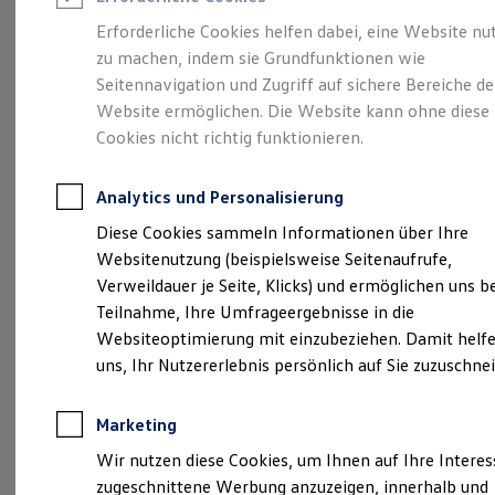
Reifenpakete
Leasing
Erforderliche Cookies helfen dabei, eine Website nu
Leasing-Angebote
zu machen, indem sie Grundfunktionen wie
Gepflegt, geprüft und
Gebrauchtwagen Leasing
Seitennavigation und Zugriff auf sichere Bereiche de
Junge Gebrauchtwagen-Leasing
Elektroauto Leasing
Website ermöglichen. Die Website kann ohne diese
für gut befunden.
Kleinwagen-Leasing
Cookies nicht richtig funktionieren.
Leasing ohne Anzahlung
Volkswagen
Finanzierung
Autokredit mit Schlussrate
Analytics und Personalisierung
Versicherungen und Garantien
Zertifizierte
Kfz-Versicherung
Diese Cookies sammeln Informationen über Ihre
Restschuldversicherungen
Websitenutzung (beispielsweise Seitenaufrufe,
Garantien
Gebrauchtwagen.
Verweildauer je Seite, Klicks) und ermöglichen uns b
Wartungsverträge
Geschäftskunden
Teilnahme, Ihre Umfrageergebnisse in die
Professional Class bei Volkswagen
Websiteoptimierung mit einzubeziehen. Damit helfe
Großkunden
uns, Ihr Nutzererlebnis persönlich auf Sie zuzuschne
Behörden
Direktkunden
Sonderfahrzeuge
Marketing
Anpfiff zum Gewinn
Elektromobilität
Wir nutzen diese Cookies, um Ihnen auf Ihre Intere
Elektroautos
zugeschnittene Werbung anzuzeigen, innerhalb und
ID. Tutorials