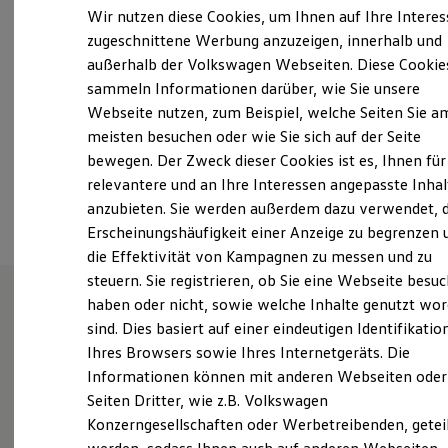
Samstag
09:00
-
13:00
Uhr
Elektrofahrzeugkonzepte
Wir nutzen diese Cookies, um Ihnen auf Ihre Intere
ID. EVERY1
Sonntag
Geschlossen
zugeschnittene Werbung anzuzeigen, innerhalb und
Reichweite
außerhalb der Volkswagen Webseiten. Diese Cookie
Reichweite der ID. Modelle
info@steingruppe.de
Reichweite im Winter
sammeln Informationen darüber, wie Sie unsere
Rekuperation
Webseite nutzen, zum Beispiel, welche Seiten Sie a
Laden
+49 2261 81070
meisten besuchen oder wie Sie sich auf der Seite
Laden unterwegs
Laden Zuhause
bewegen. Der Zweck dieser Cookies ist es, Ihnen für
Ladestationen finden
relevantere und an Ihre Interessen angepasste Inhal
Ansprechpartner
Ladezeitensimulator
anzubieten. Sie werden außerdem dazu verwendet, d
Batterie
Sicherheit
Erscheinungshäufigkeit einer Anzeige zu begrenzen 
Garantie und Lebensdauer
die Effektivität von Kampagnen zu messen und zu
Nachhaltigkeit
steuern. Sie registrieren, ob Sie eine Webseite besuc
Technologie
Kosten und Kauf
haben oder nicht, sowie welche Inhalte genutzt wo
Verbrauchskosten
sind. Dies basiert auf einer eindeutigen Identifikatio
Wie können wir
Kaufoptionen
Ihres Browsers sowie Ihres Internetgeräts. Die
E-Auto-Förderung
Software und Konnektivität
Informationen können mit anderen Webseiten oder
Ihnen weiterhelfen?
Die ID. Software 6
Seiten Dritter, wie z.B. Volkswagen
ID. Software Versionen und Updates
Konzerngesellschaften oder Werbetreibenden, getei
Digitale Extras
Schnittstellen zu Ihrem ID.