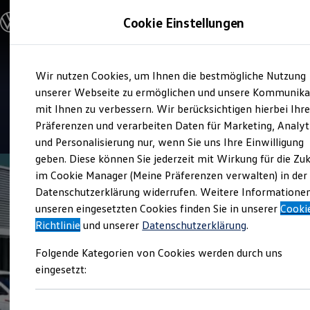
Modelle und Konfigurator
Cookie Einstellungen
Konfigurator
Modelle vergleichen
Konfiguration laden
Zum
Zum
Autosuche
Verkauf und Service
Wir nutzen Cookies, um Ihnen die bestmögliche Nutzung
Hauptinhalt
Footer
Elektroautos
Richard Stein Gummersbach
springen
springen
unserer Webseite zu ermöglichen und unsere Kommunika
ENERGY Sondermodelle
Nutzfahrzeuge
mit Ihnen zu verbessern. Wir berücksichtigen hierbei Ihr
SUV und CUV
4.7
|
402 Bewertungen
Präferenzen und verarbeiten Daten für Marketing, Analyt
Familienautos
und Personalisierung nur, wenn Sie uns Ihre Einwilligung
Kombis
Kompaktwagen
geben. Diese können Sie jederzeit mit Wirkung für die Zu
Sportwagen
im Cookie Manager (Meine Präferenzen verwalten) in der
Schnell verfügbare Fahrzeuge
Angebote und Produkte
Datenschutzerklärung widerrufen. Weitere Informatione
Aktuelle Angebote
unseren eingesetzten Cookies finden Sie in unserer
Cooki
E-Auto-Förderung
Richtlinie
und unserer
Datenschutzerklärung
.
Volkswagen Marktplatz
Die ENERGY Sondermodelle
Folgende Kategorien von Cookies werden durch uns
Junge Gebrauchtwagen und Gebrauchtwagen
Volkswagen Zertifizierte Gebrauchtwagen
eingesetzt:
Elektromobilität bei Gebrauchtwagen
Zubehör- und Serviceangebote
Saisonangebote