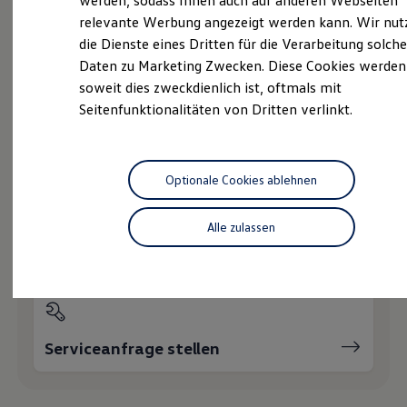
werden, sodass Ihnen auch auf anderen Webseiten
Hybridautos
relevante Werbung angezeigt werden kann. Wir nut
Marke und Erlebnis
die Dienste eines Dritten für die Verarbeitung solche
Volkswagen R und R Experience
Probefahrt vereinbaren
R-Modelle
Daten zu Marketing Zwecken. Diese Cookies werden
R Experience
soweit dies zweckdienlich ist, oftmals mit
Driving Experience
Seitenfunktionalitäten von Dritten verlinkt.
Volkswagen entdecken
Werkbesichtigung
Factory visit
Fahrzeugangebot anfordern
Lifestyle Shop
T-Roc Kollektion
Optionale Cookies ablehnen
Golf Kollektion
ID. Kollektion
Volkswagen Kollektion
Alle zulassen
R-Kollektion
Servicetermin buchen
GTI Kollektion
Fußball Drop
we drive football
#wedriveproud
Besitzer und Service
myVolkswagen
Serviceanfrage stellen
Software Updates
Service und Ersatzteile
Inspektion und HU/AU
Reparaturen und Checks