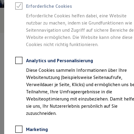
Reifenpakete
Erforderliche Cookies
Leasing
Leasing-Angebote
Erforderliche Cookies helfen dabei, eine Website
Gebrauchtwagen Leasing
nutzbar zu machen, indem sie Grundfunktionen wie
Junge Gebrauchtwagen-Leasing
Elektroauto Leasing
Seitennavigation und Zugriff auf sichere Bereiche de
Kleinwagen-Leasing
Website ermöglichen. Die Website kann ohne diese
Leasing ohne Anzahlung
Cookies nicht richtig funktionieren.
Finanzierung
Autokredit mit Schlussrate
Versicherungen und Garantien
Analytics und Personalisierung
Kfz-Versicherung
Verantwortlich für die Inhalte auf dieser Seite ist die Richard Stein
Restschuldversicherungen
Diese Cookies sammeln Informationen über Ihre
GmbH & Co. KG
(
Impressum & Rechtliches
)
Garantien
Websitenutzung (beispielsweise Seitenaufrufe,
Wartungsverträge
Geschäftskunden
Verweildauer je Seite, Klicks) und ermöglichen uns b
Professional Class bei Volkswagen
Unsere 
Teilnahme, Ihre Umfrageergebnisse in die
Großkunden
Websiteoptimierung mit einzubeziehen. Damit helf
Behörden
Direktkunden
sie uns, Ihr Nutzererlebnis persönlich auf Sie
Sonderfahrzeuge
Gummersbacher Straße 55, 51645 Gummersbach
zuzuschneiden.
Anpfiff zum Gewinn
Elektromobilität
Montag
-
Freitag
08:30
-
18:30
Uhr
Elektroautos
Marketing
ID. Tutorials