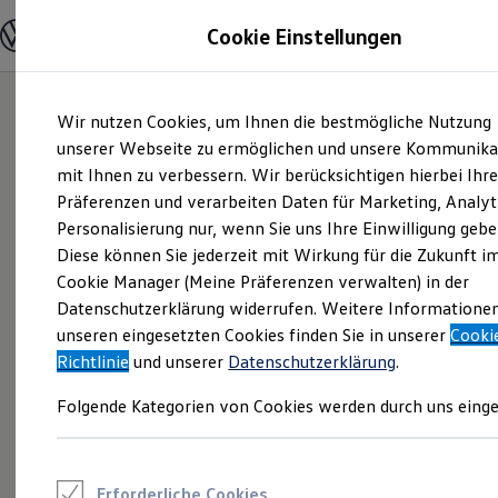
Modelle und Konfigurator
Cookie Einstellungen
Konfigurator
Modelle vergleichen
Konfiguration laden
Zum
Zum
Autosuche
Wir nutzen Cookies, um Ihnen die bestmögliche Nutzung
Hauptinhalt
Footer
Elektroautos
springen
springen
unserer Webseite zu ermöglichen und unsere Kommunika
ENERGY Sondermodelle
Nutzfahrzeuge
mit Ihnen zu verbessern. Wir berücksichtigen hierbei Ihr
SUV und CUV
Präferenzen und verarbeiten Daten für Marketing, Analyt
Familienautos
Personalisierung nur, wenn Sie uns Ihre Einwilligung gebe
Kombis
Kompaktwagen
Diese können Sie jederzeit mit Wirkung für die Zukunft i
Sportwagen
Cookie Manager (Meine Präferenzen verwalten) in der
Schnell verfügbare Fahrzeuge
Angebote und Produkte
Datenschutzerklärung widerrufen. Weitere Informatione
Aktuelle Angebote
unseren eingesetzten Cookies finden Sie in unserer
Cooki
E-Auto-Förderung
Richtlinie
und unserer
Datenschutzerklärung
.
Volkswagen Marktplatz
Die ENERGY Sondermodelle
Folgende Kategorien von Cookies werden durch uns einge
Junge Gebrauchtwagen und Gebrauchtwagen
Volkswagen Zertifizierte Gebrauchtwagen
Elektromobilität bei Gebrauchtwagen
Zubehör- und Serviceangebote
Saisonangebote
Erforderliche Cookies