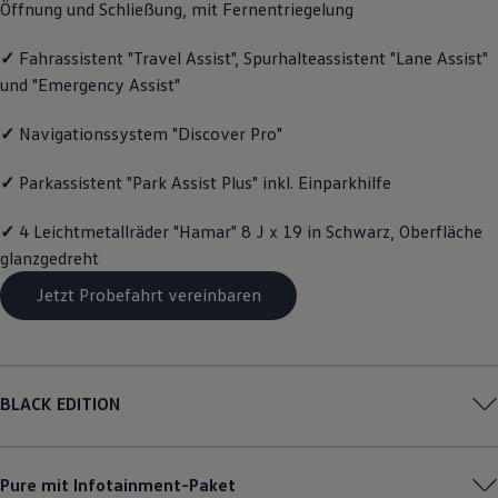
Öffnung und Schließung, mit Fernentriegelung
Magazin
Lifestyle
✓
Fahrassistent "Travel Assist", Spurhalteassistent "Lane Assist"
Transport
Familie
und "Emergency Assist"
Elektromobilität
Volkswagen R
✓
Navigationssystem "Discover Pro"
Pannen- und Unfallhilfe
Volkswagen Kundenbetreuung
✓
Parkassistent "Park Assist Plus" inkl. Einparkhilfe
✓
4 Leichtmetallräder "Hamar" 8 J x 19 in Schwarz, Oberfläche
glanzgedreht
Jetzt Probefahrt vereinbaren
BLACK EDITION
Pure mit Infotainment-Paket