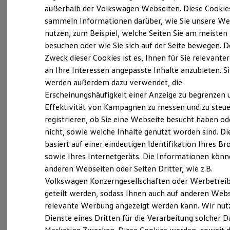
Elektrofahrzeugkonzepte
außerhalb der Volkswagen Webseiten. Diese Cookie
ID. EVERY1
sammeln Informationen darüber, wie Sie unsere We
Reichweite
nutzen, zum Beispiel, welche Seiten Sie am meisten
Reichweite der ID. Modelle
Probefahrt vereinbaren
Reichweite im Winter
besuchen oder wie Sie sich auf der Seite bewegen. D
Rekuperation
Zweck dieser Cookies ist es, Ihnen für Sie relevante
Laden
an Ihre Interessen angepasste Inhalte anzubieten. S
Laden unterwegs
Laden Zuhause
werden außerdem dazu verwendet, die
Ladestationen finden
Fahrzeugangebot anfordern
Erscheinungshäufigkeit einer Anzeige zu begrenzen 
Ladezeitensimulator
Effektivität von Kampagnen zu messen und zu steue
Batterie
Sicherheit
registrieren, ob Sie eine Webseite besucht haben od
Garantie und Lebensdauer
nicht, sowie welche Inhalte genutzt worden sind. Di
Nachhaltigkeit
basiert auf einer eindeutigen Identifikation Ihres B
Technologie
Servicetermin buchen
Kosten und Kauf
sowie Ihres Internetgeräts. Die Informationen kön
Verbrauchskosten
anderen Webseiten oder Seiten Dritter, wie z.B.
Kaufoptionen
Volkswagen Konzerngesellschaften oder Werbetrei
E-Auto-Förderung
Software und Konnektivität
geteilt werden, sodass Ihnen auch auf anderen Web
Die ID. Software 6
Serviceanfrage stellen
relevante Werbung angezeigt werden kann. Wir nut
ID. Software Versionen und Updates
Dienste eines Dritten für die Verarbeitung solcher D
Digitale Extras
Schnittstellen zu Ihrem ID.