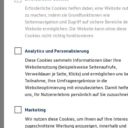
Reifenpakete
Leasing
Erforderliche Cookies helfen dabei, eine Website nu
Leasing-Angebote
zu machen, indem sie Grundfunktionen wie
Vollelektrisch.
Gebrauchtwagen Leasing
Seitennavigation und Zugriff auf sichere Bereiche de
Junge Gebrauchtwagen-Leasing
Elektroauto Leasing
Website ermöglichen. Die Website kann ohne diese
Vielseitig. Und sehr
Kleinwagen-Leasing
Cookies nicht richtig funktionieren.
Leasing ohne Anzahlung
viel Platz.
Der ID.4
Finanzierung
Autokredit mit Schlussrate
Analytics und Personalisierung
Versicherungen und Garantien
Kfz-Versicherung
Diese Cookies sammeln Informationen über Ihre
Restschuldversicherungen
Websitenutzung (beispielsweise Seitenaufrufe,
Garantien
Verweildauer je Seite, Klicks) und ermöglichen uns b
Wartungsverträge
Geschäftskunden
Teilnahme, Ihre Umfrageergebnisse in die
Professional Class bei Volkswagen
Websiteoptimierung mit einzubeziehen. Damit helfe
Großkunden
uns, Ihr Nutzererlebnis persönlich auf Sie zuzuschne
Behörden
Direktkunden
Sonderfahrzeuge
Marketing
Anpfiff zum Gewinn
(
Impressum & Rechtliches
)
Elektromobilität
Wir nutzen diese Cookies, um Ihnen auf Ihre Intere
Elektroautos
zugeschnittene Werbung anzuzeigen, innerhalb und
ID. Tutorials