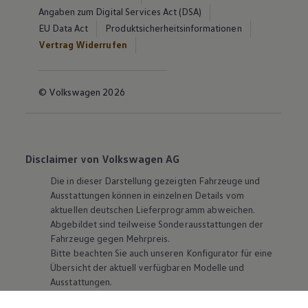
Angaben zum Digital Services Act (DSA)
EU Data Act
Produktsicherheitsinformationen
Vertrag Widerrufen
© Volkswagen 2026
Disclaimer von Volkswagen AG
Die in dieser Darstellung gezeigten Fahrzeuge und
Ausstattungen können in einzelnen Details vom
aktuellen deutschen Lieferprogramm abweichen.
Abgebildet sind teilweise Sonderausstattungen der
Fahrzeuge gegen Mehrpreis.
Bitte beachten Sie auch unseren Konfigurator für eine
Übersicht der aktuell verfügbaren Modelle und
Ausstattungen.
Die angegebenen Verbrauchs- und Emissionswerte