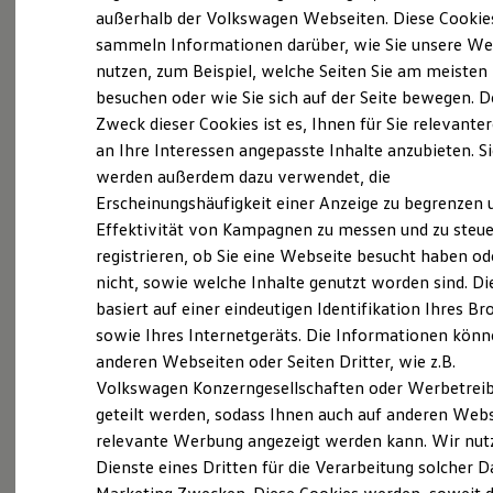
Probefahrt vereinbaren
Elektrofahrzeugkonzepte
außerhalb der Volkswagen Webseiten. Diese Cookie
ID. EVERY1
sammeln Informationen darüber, wie Sie unsere We
Reichweite
nutzen, zum Beispiel, welche Seiten Sie am meisten
Reichweite der ID. Modelle
Reichweite im Winter
besuchen oder wie Sie sich auf der Seite bewegen. D
Rekuperation
Zweck dieser Cookies ist es, Ihnen für Sie relevante
Fahrzeugangebot anfordern
Laden
an Ihre Interessen angepasste Inhalte anzubieten. S
Laden unterwegs
Laden Zuhause
werden außerdem dazu verwendet, die
Ladestationen finden
Erscheinungshäufigkeit einer Anzeige zu begrenzen 
Ladezeitensimulator
Effektivität von Kampagnen zu messen und zu steue
Batterie
Sicherheit
registrieren, ob Sie eine Webseite besucht haben od
Garantie und Lebensdauer
nicht, sowie welche Inhalte genutzt worden sind. Di
Nachhaltigkeit
basiert auf einer eindeutigen Identifikation Ihres B
Technologie
Kosten und Kauf
sowie Ihres Internetgeräts. Die Informationen kön
Verbrauchskosten
anderen Webseiten oder Seiten Dritter, wie z.B.
Kaufoptionen
Volkswagen Konzerngesellschaften oder Werbetrei
E-Auto-Förderung
Software und Konnektivität
geteilt werden, sodass Ihnen auch auf anderen Web
Die ID. Software 6
relevante Werbung angezeigt werden kann. Wir nut
ID. Software Versionen und Updates
Dienste eines Dritten für die Verarbeitung solcher D
Digitale Extras
Schnittstellen zu Ihrem ID.