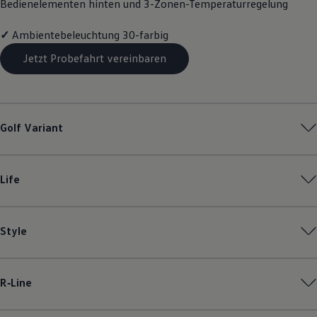
Bedienelementen hinten und 3-Zonen-Temperaturregelung
Motorenöl und Flüssigkeiten
Räder und Reifen
✓
Ambientebeleuchtung 30-farbig
Pannen- und Unfallhilfe
Economy Service
Jetzt Probefahrt vereinbaren
Volkswagen Teile
Zubehör
Modellspezifisches Zubehör
Schutz und Pflege
Transport
Entertainment und Elektronik
Golf
Variant
Individualisieren
Wallbox und Ladekabel
Digitale Extras
Dienste für Ihr Modell finden
Life
Volkswagen Apps, Login und Shop
Handy und Fahrzeug verbinden
Updates für Software, Karten und Radio
Über Ihr Auto
Style
Vorgängermodelle
Kundeninformationen
Volkswagen Kundenbetreuung
Warn- und Kontrollleuchten
R‑Line
Assistenzsysteme
Digitale Betriebsanleitung
Live Beratung