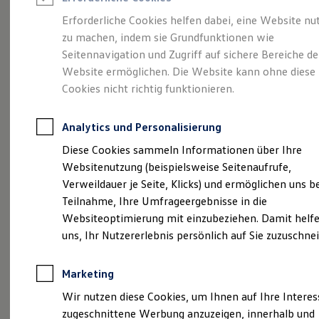
Reifenpakete
Leasing
Erforderliche Cookies helfen dabei, eine Website nu
Leasing-Angebote
zu machen, indem sie Grundfunktionen wie
Viel Platz, viel Freiheit.
Gebrauchtwagen Leasing
Seitennavigation und Zugriff auf sichere Bereiche de
Junge Gebrauchtwagen-Leasing
Elektroauto Leasing
Website ermöglichen. Die Website kann ohne diese
Der Golf Variant.
Kleinwagen-Leasing
Cookies nicht richtig funktionieren.
Leasing ohne Anzahlung
Finanzierung
Autokredit mit Schlussrate
Analytics und Personalisierung
Versicherungen und Garantien
Kfz-Versicherung
Diese Cookies sammeln Informationen über Ihre
Restschuldversicherungen
Websitenutzung (beispielsweise Seitenaufrufe,
Garantien
Verweildauer je Seite, Klicks) und ermöglichen uns b
Wartungsverträge
Geschäftskunden
Teilnahme, Ihre Umfrageergebnisse in die
Professional Class bei Volkswagen
Websiteoptimierung mit einzubeziehen. Damit helfe
Großkunden
(
Impressum & Rechtliches
)
uns, Ihr Nutzererlebnis persönlich auf Sie zuzuschne
Behörden
Direktkunden
Sonderfahrzeuge
Marketing
Anpfiff zum Gewinn
Elektromobilität
Wir nutzen diese Cookies, um Ihnen auf Ihre Intere
Elektroautos
zugeschnittene Werbung anzuzeigen, innerhalb und
ID. Tutorials