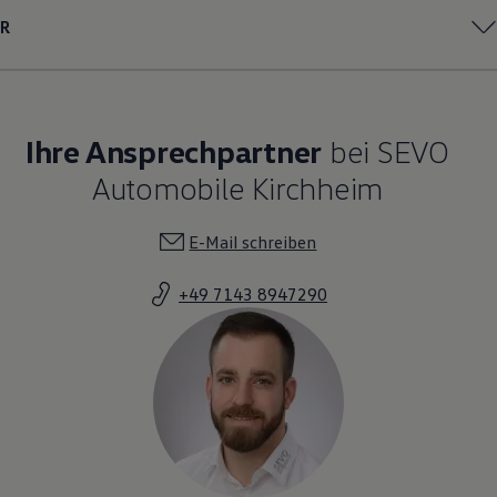
Magazin
R
Lifestyle
Transport
Familie
Elektromobilität
Volkswagen R
Pannen- und Unfallhilfe
Ihre Ansprechpartner
bei SEVO
Volkswagen Kundenbetreuung
Automobile Kirchheim
E-Mail schreiben
+49 7143 8947290