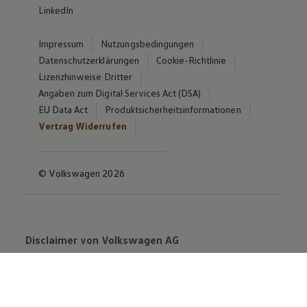
LinkedIn
Impressum
Nutzungsbedingungen
Datenschutzerklärungen
Cookie-Richtlinie
Lizenzhinweise Dritter
Angaben zum Digital Services Act (DSA)
EU Data Act
Produktsicherheitsinformationen
Vertrag Widerrufen
© Volkswagen 2026
Disclaimer von Volkswagen AG
Die in dieser Darstellung gezeigten Fahrzeuge und
Ausstattungen können in einzelnen Details vom
aktuellen deutschen Lieferprogramm abweichen.
Abgebildet sind teilweise Sonderausstattungen der