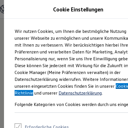
Modelle und Konfigurator
Cookie Einstellungen
Konfigurator
Modelle vergleichen
Konfiguration laden
Zum
Zum
Autosuche
Wir nutzen Cookies, um Ihnen die bestmögliche Nutzung
Hauptinhalt
Footer
Elektroautos
springen
springen
unserer Webseite zu ermöglichen und unsere Kommunika
ENERGY Sondermodelle
Nutzfahrzeuge
mit Ihnen zu verbessern. Wir berücksichtigen hierbei Ihr
SUV und CUV
Präferenzen und verarbeiten Daten für Marketing, Analyt
Familienautos
Personalisierung nur, wenn Sie uns Ihre Einwilligung gebe
Kombis
Kompaktwagen
Diese können Sie jederzeit mit Wirkung für die Zukunft i
Sportwagen
Cookie Manager (Meine Präferenzen verwalten) in der
Schnell verfügbare Fahrzeuge
Angebote und Produkte
Datenschutzerklärung widerrufen. Weitere Informatione
Aktuelle Angebote
unseren eingesetzten Cookies finden Sie in unserer
Cooki
E-Auto-Förderung
Richtlinie
und unserer
Datenschutzerklärung
.
Volkswagen Marktplatz
Die ENERGY Sondermodelle
Folgende Kategorien von Cookies werden durch uns einge
Junge Gebrauchtwagen und Gebrauchtwagen
Volkswagen Zertifizierte Gebrauchtwagen
Elektromobilität bei Gebrauchtwagen
Zubehör- und Serviceangebote
Saisonangebote
Erforderliche Cookies