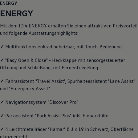
ENERGY
Motorenöl und Flüssigkeiten
Räder und Reifen
ENERGY
Pannen- und Unfallhilfe
Economy Service
Mit dem
ID.4
ENERGY
erhalten Sie einen attraktiven Preisvorteil
Volkswagen Teile
Zubehör
und folgende Ausstattungshighlights:
Modellspezifisches Zubehör
Schutz und Pflege
✓
Multifunktionslenkrad beheizbar, mit Touch-Bedienung
Transport
Entertainment und Elektronik
✓
"Easy Open & Close" - Heckklappe mit sensorgesteuerter
Individualisieren
Wallbox und Ladekabel
Öffnung und Schließung, mit Fernentriegelung
Digitale Extras
Dienste für Ihr Modell finden
✓
Fahrassistent "Travel Assist", Spurhalteassistent "Lane Assist"
Volkswagen Apps, Login und Shop
Handy und Fahrzeug verbinden
und "Emergency Assist"
Updates für Software, Karten und Radio
Über Ihr Auto
✓
Navigationssystem "Discover Pro"
Vorgängermodelle
Kundeninformationen
✓
Parkassistent "Park Assist Plus" inkl. Einparkhilfe
Volkswagen Kundenbetreuung
Warn- und Kontrollleuchten
Assistenzsysteme
✓
4 Leichtmetallräder "Hamar" 8 J x 19 in Schwarz, Oberfläche
Digitale Betriebsanleitung
glanzgedreht
Live Beratung