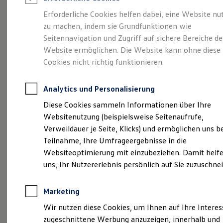
Reifenpakete
Leasing
Erforderliche Cookies helfen dabei, eine Website nu
Leasing-Angebote
zu machen, indem sie Grundfunktionen wie
Vollelektrisch.
Gebrauchtwagen Leasing
Seitennavigation und Zugriff auf sichere Bereiche de
Junge Gebrauchtwagen-Leasing
Elektroauto Leasing
Website ermöglichen. Die Website kann ohne diese
Vielseitig. Und sehr
Kleinwagen-Leasing
Cookies nicht richtig funktionieren.
Leasing ohne Anzahlung
viel Platz.
Der ID.4
Finanzierung
Autokredit mit Schlussrate
Analytics und Personalisierung
Versicherungen und Garantien
Kfz-Versicherung
Diese Cookies sammeln Informationen über Ihre
Restschuldversicherungen
Websitenutzung (beispielsweise Seitenaufrufe,
Garantien
Verweildauer je Seite, Klicks) und ermöglichen uns b
Wartungsverträge
Geschäftskunden
Teilnahme, Ihre Umfrageergebnisse in die
Professional Class bei Volkswagen
Websiteoptimierung mit einzubeziehen. Damit helfe
Großkunden
uns, Ihr Nutzererlebnis persönlich auf Sie zuzuschne
Behörden
Direktkunden
Sonderfahrzeuge
(
Impressum & Rechtliches
)
Marketing
Anpfiff zum Gewinn
Elektromobilität
Wir nutzen diese Cookies, um Ihnen auf Ihre Intere
Elektroautos
zugeschnittene Werbung anzuzeigen, innerhalb und
ID. Tutorials