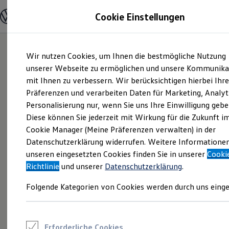
Modelle und Konfigurator
Cookie Einstellungen
Konfigurator
Modelle vergleichen
Konfiguration laden
Zum
Zum
Autosuche
Wir nutzen Cookies, um Ihnen die bestmögliche Nutzung
Hauptinhalt
Footer
Elektroautos
springen
springen
unserer Webseite zu ermöglichen und unsere Kommunika
ENERGY Sondermodelle
Nutzfahrzeuge
mit Ihnen zu verbessern. Wir berücksichtigen hierbei Ihr
SUV und CUV
Präferenzen und verarbeiten Daten für Marketing, Analyt
Familienautos
Personalisierung nur, wenn Sie uns Ihre Einwilligung gebe
Kombis
Kompaktwagen
Diese können Sie jederzeit mit Wirkung für die Zukunft i
Sportwagen
Cookie Manager (Meine Präferenzen verwalten) in der
Schnell verfügbare Fahrzeuge
Angebote und Produkte
Datenschutzerklärung widerrufen. Weitere Informatione
Aktuelle Angebote
unseren eingesetzten Cookies finden Sie in unserer
Cooki
E-Auto-Förderung
Richtlinie
und unserer
Datenschutzerklärung
.
Volkswagen Marktplatz
Die ENERGY Sondermodelle
Folgende Kategorien von Cookies werden durch uns einge
Junge Gebrauchtwagen und Gebrauchtwagen
Volkswagen Zertifizierte Gebrauchtwagen
Elektromobilität bei Gebrauchtwagen
Zubehör- und Serviceangebote
Saisonangebote
Erforderliche Cookies