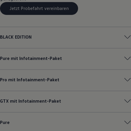
Magazin
Jetzt Probefahrt vereinbaren
Lifestyle
Transport
Familie
Elektromobilität
Volkswagen R
Pannen- und Unfallhilfe
BLACK EDITION
Volkswagen Kundenbetreuung
Pure mit Infotainment-Paket
Pro mit Infotainment-Paket
GTX mit Infotainment-Paket
Pure