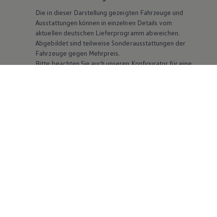
Die in dieser Darstellung gezeigten Fahrzeuge und
Ausstattungen können in einzelnen Details vom
aktuellen deutschen Lieferprogramm abweichen.
Abgebildet sind teilweise Sonderausstattungen der
Fahrzeuge gegen Mehrpreis.
Bitte beachten Sie auch unseren Konfigurator für eine
Übersicht der aktuell verfügbaren Modelle und
Ausstattungen.
Die angegebenen Verbrauchs- und Emissionswerte
beziehen sich nicht auf ein einzelnes Fahrzeug und sind
nicht Bestandteil des Angebots, sondern dienen allein
Vergleichszwecken zwischen den verschiedenen
Fahrzeugtypen. Zusatzausstattungen und
Zubehör
(Anbauteile, Reifenformat usw.) können relevante
Fahrzeugparameter, wie
z. B.
Gewicht, Rollwiderstand
und Aerodynamik verändern und neben Witterungs-
und Verkehrsbedingungen sowie dem individuellen
Fahrverhalten den Kraftstoffverbrauch, den
Stromverbrauch, die CO₂-Emissionen und die
Fahrleistungswerte eines Fahrzeugs beeinflussen.