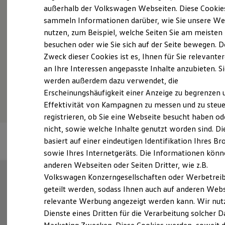
Elektrofahrzeugkonzepte
außerhalb der Volkswagen Webseiten. Diese Cookie
ID. EVERY1
sammeln Informationen darüber, wie Sie unsere We
Reichweite
Probefahrt vereinbaren
nutzen, zum Beispiel, welche Seiten Sie am meisten
Reichweite der ID. Modelle
Reichweite im Winter
besuchen oder wie Sie sich auf der Seite bewegen. D
Rekuperation
Zweck dieser Cookies ist es, Ihnen für Sie relevante
Laden
an Ihre Interessen angepasste Inhalte anzubieten. S
Laden unterwegs
Laden Zuhause
werden außerdem dazu verwendet, die
Fahrzeugangebot anfordern
Ladestationen finden
Erscheinungshäufigkeit einer Anzeige zu begrenzen 
Ladezeitensimulator
Effektivität von Kampagnen zu messen und zu steue
Batterie
Sicherheit
registrieren, ob Sie eine Webseite besucht haben od
Garantie und Lebensdauer
nicht, sowie welche Inhalte genutzt worden sind. Di
Nachhaltigkeit
basiert auf einer eindeutigen Identifikation Ihres B
Technologie
Kosten und Kauf
sowie Ihres Internetgeräts. Die Informationen kön
Verbrauchskosten
anderen Webseiten oder Seiten Dritter, wie z.B.
Kaufoptionen
Volkswagen Konzerngesellschaften oder Werbetrei
E-Auto-Förderung
Software und Konnektivität
geteilt werden, sodass Ihnen auch auf anderen Web
Die ID. Software 6
relevante Werbung angezeigt werden kann. Wir nut
ID. Software Versionen und Updates
Dienste eines Dritten für die Verarbeitung solcher D
Digitale Extras
Schnittstellen zu Ihrem ID.