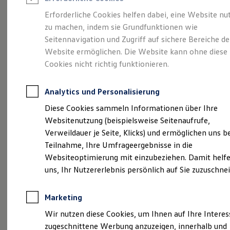
Reifenpakete
Leasing
Erforderliche Cookies helfen dabei, eine Website nu
Leasing-Angebote
zu machen, indem sie Grundfunktionen wie
Kompakt.
Gebrauchtwagen Leasing
Seitennavigation und Zugriff auf sichere Bereiche de
Junge Gebrauchtwagen-Leasing
Elektroauto Leasing
Website ermöglichen. Die Website kann ohne diese
Charismatisch. Coupé.
Kleinwagen-Leasing
Cookies nicht richtig funktionieren.
Leasing ohne Anzahlung
Der Taigo.
Finanzierung
Autokredit mit Schlussrate
Analytics und Personalisierung
Versicherungen und Garantien
Kfz-Versicherung
Diese Cookies sammeln Informationen über Ihre
Restschuldversicherungen
Websitenutzung (beispielsweise Seitenaufrufe,
Garantien
Verweildauer je Seite, Klicks) und ermöglichen uns b
Wartungsverträge
Geschäftskunden
Teilnahme, Ihre Umfrageergebnisse in die
Professional Class bei Volkswagen
Websiteoptimierung mit einzubeziehen. Damit helfe
Großkunden
uns, Ihr Nutzererlebnis persönlich auf Sie zuzuschne
Behörden
Direktkunden
Sonderfahrzeuge
(
Impressum & Rechtliches
)
Marketing
Anpfiff zum Gewinn
Elektromobilität
Wir nutzen diese Cookies, um Ihnen auf Ihre Intere
Elektroautos
zugeschnittene Werbung anzuzeigen, innerhalb und
ID. Tutorials