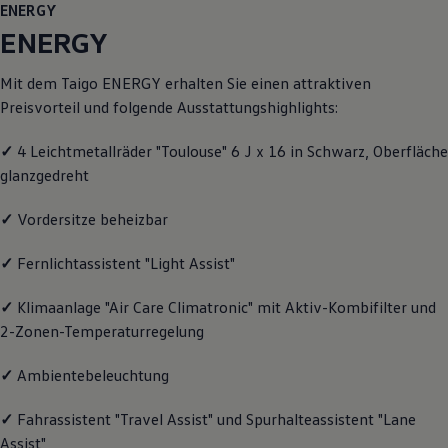
ENERGY
Motorenöl und Flüssigkeiten
Räder und Reifen
ENERGY
Pannen- und Unfallhilfe
Economy Service
Mit dem Taigo
ENERGY
erhalten Sie einen attraktiven
Volkswagen Teile
Zubehör
Preisvorteil und folgende Ausstattungshighlights:
Modellspezifisches Zubehör
Schutz und Pflege
✓
4 Leichtmetallräder "Toulouse" 6 J x 16 in Schwarz, Oberfläche
Transport
glanzgedreht
Entertainment und Elektronik
Individualisieren
Wallbox und Ladekabel
✓
Vordersitze beheizbar
Digitale Extras
Dienste für Ihr Modell finden
✓
Fernlichtassistent "Light Assist"
Volkswagen Apps, Login und Shop
Handy und Fahrzeug verbinden
Updates für Software, Karten und Radio
✓
Klimaanlage "Air Care Climatronic" mit Aktiv-Kombifilter und
Über Ihr Auto
2-Zonen-Temperaturregelung
Vorgängermodelle
Kundeninformationen
✓
Ambientebeleuchtung
Volkswagen Kundenbetreuung
Warn- und Kontrollleuchten
Assistenzsysteme
✓
Fahrassistent "Travel Assist" und Spurhalteassistent "Lane
Digitale Betriebsanleitung
Assist"
Live Beratung