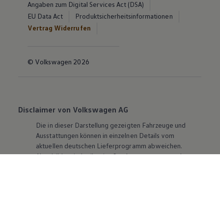
Angaben zum Digital Services Act (DSA)
EU Data Act
Produktsicherheitsinformationen
Vertrag Widerrufen
© Volkswagen 2026
Disclaimer von Volkswagen AG
Die in dieser Darstellung gezeigten Fahrzeuge und
Ausstattungen können in einzelnen Details vom
aktuellen deutschen Lieferprogramm abweichen.
Abgebildet sind teilweise Sonderausstattungen der
Fahrzeuge gegen Mehrpreis.
Bitte beachten Sie auch unseren Konfigurator für eine
Übersicht der aktuell verfügbaren Modelle und
Ausstattungen.
Die angegebenen Verbrauchs- und Emissionswerte