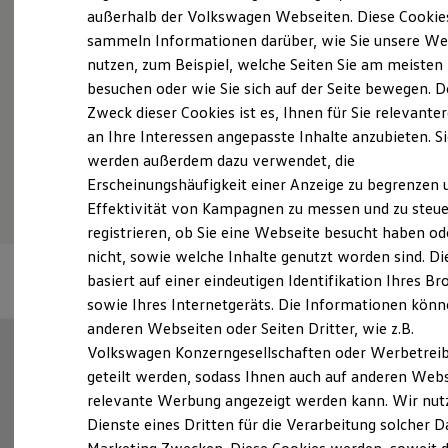
Elektrofahrzeugkonzepte
außerhalb der Volkswagen Webseiten. Diese Cookie
ID. EVERY1
sammeln Informationen darüber, wie Sie unsere We
Reichweite
Probefahrt vereinbaren
nutzen, zum Beispiel, welche Seiten Sie am meisten
Reichweite der ID. Modelle
Reichweite im Winter
besuchen oder wie Sie sich auf der Seite bewegen. D
Rekuperation
Zweck dieser Cookies ist es, Ihnen für Sie relevante
Laden
an Ihre Interessen angepasste Inhalte anzubieten. S
Laden unterwegs
Laden Zuhause
werden außerdem dazu verwendet, die
Fahrzeugangebot anfordern
Ladestationen finden
Erscheinungshäufigkeit einer Anzeige zu begrenzen 
Ladezeitensimulator
Effektivität von Kampagnen zu messen und zu steue
Batterie
Sicherheit
registrieren, ob Sie eine Webseite besucht haben od
Garantie und Lebensdauer
nicht, sowie welche Inhalte genutzt worden sind. Di
Nachhaltigkeit
basiert auf einer eindeutigen Identifikation Ihres B
Technologie
Kosten und Kauf
sowie Ihres Internetgeräts. Die Informationen kön
Verbrauchskosten
anderen Webseiten oder Seiten Dritter, wie z.B.
Kaufoptionen
Volkswagen Konzerngesellschaften oder Werbetrei
E-Auto-Förderung
Software und Konnektivität
geteilt werden, sodass Ihnen auch auf anderen Web
Die ID. Software 6
relevante Werbung angezeigt werden kann. Wir nut
ID. Software Versionen und Updates
Dienste eines Dritten für die Verarbeitung solcher D
Digitale Extras
Schnittstellen zu Ihrem ID.