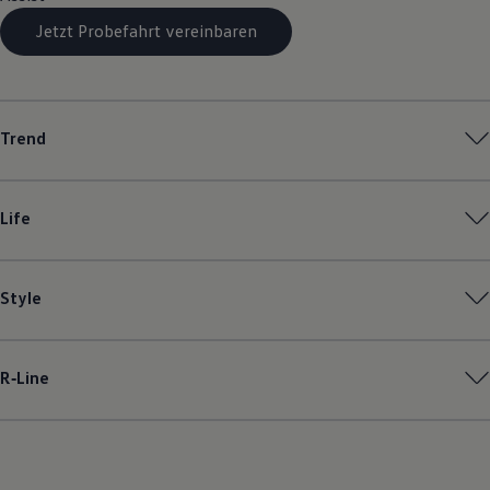
Magazin
Jetzt Probefahrt vereinbaren
Lifestyle
Transport
Familie
Elektromobilität
Volkswagen R
Pannen- und Unfallhilfe
Trend
Volkswagen Kundenbetreuung
Life
Style
R‑Line