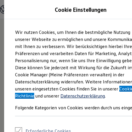
Modelle und Konfigurator
Cookie Einstellungen
Konfigurator
Modelle vergleichen
Konfiguration laden
Zum
Zum
Autosuche
Wir nutzen Cookies, um Ihnen die bestmögliche Nutzung
Hauptinhalt
Footer
Elektroautos
springen
springen
unserer Webseite zu ermöglichen und unsere Kommunika
ENERGY Sondermodelle
Nutzfahrzeuge
mit Ihnen zu verbessern. Wir berücksichtigen hierbei Ihr
SUV und CUV
Präferenzen und verarbeiten Daten für Marketing, Analyt
Familienautos
Personalisierung nur, wenn Sie uns Ihre Einwilligung gebe
Kombis
Kompaktwagen
Diese können Sie jederzeit mit Wirkung für die Zukunft i
Sportwagen
Cookie Manager (Meine Präferenzen verwalten) in der
Schnell verfügbare Fahrzeuge
Angebote und Produkte
Datenschutzerklärung widerrufen. Weitere Informatione
Aktuelle Angebote
unseren eingesetzten Cookies finden Sie in unserer
Cooki
E-Auto-Förderung
Richtlinie
und unserer
Datenschutzerklärung
.
Volkswagen Marktplatz
Die ENERGY Sondermodelle
Folgende Kategorien von Cookies werden durch uns einge
Junge Gebrauchtwagen und Gebrauchtwagen
Volkswagen Zertifizierte Gebrauchtwagen
Elektromobilität bei Gebrauchtwagen
Zubehör- und Serviceangebote
Saisonangebote
Erforderliche Cookies