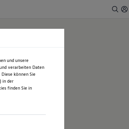
hen und unsere
 und verarbeiten Daten
. Diese können Sie
 in der
es finden Sie in