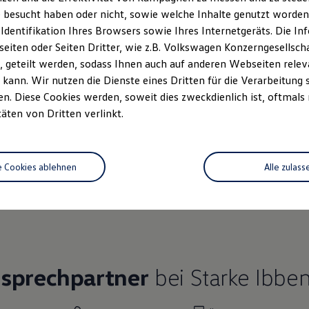
 besucht haben oder nicht, sowie welche Inhalte genutzt worden s
 Identifikation Ihres Browsers sowie Ihres Internetgeräts. Die 
iten oder Seiten Dritter, wie z.B. Volkswagen Konzerngesellsch
 geteilt werden, sodass Ihnen auch auf anderen Webseiten rel
Ihre
nächsten Schritt
kann. Wir nutzen die Dienste eines Dritten für die Verarbeitung 
. Diese Cookies werden, soweit dies zweckdienlich ist, oftmals
täten von Dritten verlinkt.
rzeugangebot
e Cookies ablehnen
Alle zulass
Servicetermin buchen
rdern
nsprechpartner
bei Starke Ibbe