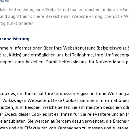
okies
kies helfen dabei, eine Website nutzbar zu machen, indem sie G
und Zugriff auf sichere Bereiche der Website ermöglichen. Die W
tig funktionieren.
rsonalisierung
mmeln Informationen über Ihre Websitenutzung (beispielsweise S
eite, Klicks) und ermöglichen uns bei Teilnahme, Ihre Umfrageerge
g mit einzubeziehen. Damit helfen sie uns, Ihr Nutzererlebnis pe
STARKE Autos suchen
STARKE
Mitarbeiter...
Cookies, um Ihnen auf Ihre Interessen zugeschnittene Werbung a
r Volkswagen Webseiten. Diese Cookies sammeln Informationen 
utzen, zum Beispiel, welche Seiten Sie am meisten besuchen oder
Details ansehen
r Zweck dieser Cookies ist es, Ihnen für Sie relevantere und an I
e anzubieten. Sie werden außerdem dazu verwendet, die Erschein
zen und die Effektivität von Kampagnen zu messen und zu steuern