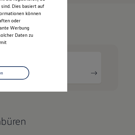
ind. Dies basiert auf
Informationen können
aften oder
evante Werbung
e
solcher Daten zu
 mit
Serviceanfrage
en
stellen
nbüren