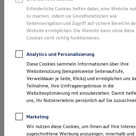
Reifenpakete
Leasing
Erforderliche Cookies helfen dabei, eine Website nu
Leasing-Angebote
zu machen, indem sie Grundfunktionen wie
STARKE Autos suchen
Gebrauchtwagen Leasing
Seitennavigation und Zugriff auf sichere Bereiche de
Junge Gebrauchtwagen-Leasing
Elektroauto Leasing
Website ermöglichen. Die Website kann ohne diese
STARKE
Kleinwagen-Leasing
Cookies nicht richtig funktionieren.
Leasing ohne Anzahlung
Mitarbeiter...
Finanzierung
Autokredit mit Schlussrate
Analytics und Personalisierung
Versicherungen und Garantien
Kfz-Versicherung
Diese Cookies sammeln Informationen über Ihre
Restschuldversicherungen
Websitenutzung (beispielsweise Seitenaufrufe,
Garantien
Verweildauer je Seite, Klicks) und ermöglichen uns b
Wartungsverträge
Geschäftskunden
Teilnahme, Ihre Umfrageergebnisse in die
Professional Class bei Volkswagen
Websiteoptimierung mit einzubeziehen. Damit helfe
Großkunden
uns, Ihr Nutzererlebnis persönlich auf Sie zuzuschne
Behörden
Direktkunden
Sonderfahrzeuge
Marketing
Anpfiff zum Gewinn
Elektromobilität
Wir nutzen diese Cookies, um Ihnen auf Ihre Intere
Elektroautos
zugeschnittene Werbung anzuzeigen, innerhalb und
ID. Tutorials