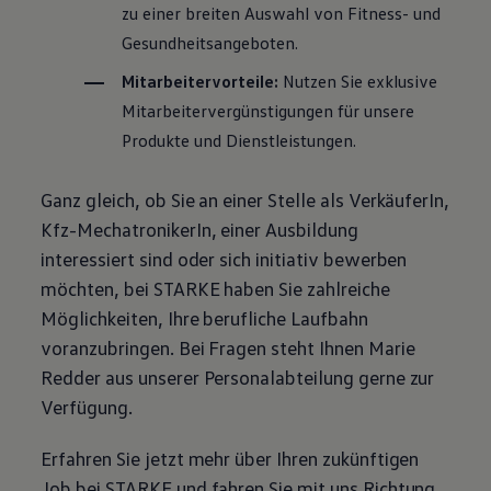
zu einer breiten Auswahl von Fitness- und
Motorenöl und Flüssigkeiten
Räder und Reifen
Gesundheitsangeboten.
Pannen- und Unfallhilfe
Economy Service
Mitarbeitervorteile:
Nutzen Sie exklusive
Volkswagen Teile
Mitarbeitervergünstigungen für unsere
Zubehör
Modellspezifisches Zubehör
Produkte und Dienstleistungen.
Schutz und Pflege
Transport
Entertainment und Elektronik
Ganz gleich, ob Sie an einer Stelle als VerkäuferIn,
Individualisieren
Kfz-MechatronikerIn, einer Ausbildung
Wallbox und Ladekabel
Digitale Extras
interessiert sind oder sich initiativ bewerben
Dienste für Ihr Modell finden
möchten, bei STARKE haben Sie zahlreiche
Volkswagen Apps, Login und Shop
Handy und Fahrzeug verbinden
Möglichkeiten, Ihre berufliche Laufbahn
Updates für Software, Karten und Radio
voranzubringen. Bei Fragen steht Ihnen Marie
Über Ihr Auto
Vorgängermodelle
Redder aus unserer Personalabteilung gerne zur
Kundeninformationen
Verfügung.
Volkswagen Kundenbetreuung
Warn- und Kontrollleuchten
Assistenzsysteme
Erfahren Sie jetzt mehr über Ihren zukünftigen
Digitale Betriebsanleitung
Job bei STARKE und fahren Sie mit uns Richtung
Live Beratung