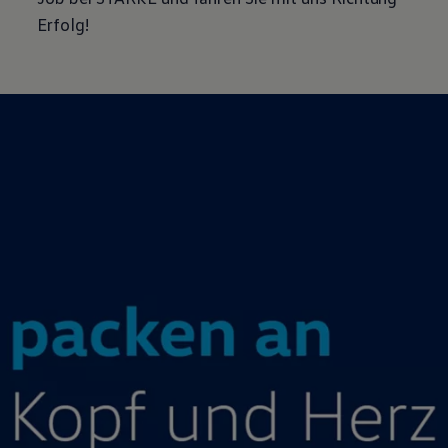
Magazin
Erfolg!
Lifestyle
Transport
Familie
Elektromobilität
Volkswagen R
Pannen- und Unfallhilfe
Volkswagen Kundenbetreuung