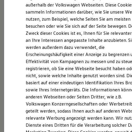
Elektrofahrzeugkonzepte
außerhalb der Volkswagen Webseiten. Diese Cookie
(
Impressum & Rechtliches
)
ID. EVERY1
sammeln Informationen darüber, wie Sie unsere We
Reichweite
nutzen, zum Beispiel, welche Seiten Sie am meisten
Reichweite der ID. Modelle
Was Sie bei STARKE
Reichweite im Winter
besuchen oder wie Sie sich auf der Seite bewegen. D
erwartet:
Rekuperation
Zweck dieser Cookies ist es, Ihnen für Sie relevante
Laden
an Ihre Interessen angepasste Inhalte anzubieten. S
Laden unterwegs
Laden Zuhause
STARKE Akademie:
Mit unser
werden außerdem dazu verwendet, die
Ladestationen finden
Erscheinungshäufigkeit einer Anzeige zu begrenzen 
betriebseigenen Weiterbildungsinitiative
Ladezeitensimulator
Effektivität von Kampagnen zu messen und zu steue
Batterie
haben Sie die Möglichkeit, Ihr volles
Sicherheit
registrieren, ob Sie eine Webseite besucht haben od
Potential auszuschöpfen und kontinuierlich
Garantie und Lebensdauer
nicht, sowie welche Inhalte genutzt worden sind. Di
Nachhaltigkeit
Ihre Fähigkeiten zu erweitern.
basiert auf einer eindeutigen Identifikation Ihres B
Technologie
Kosten und Kauf
Erstklassige Arbeitsausrüstung:
Von uns
sowie Ihres Internetgeräts. Die Informationen kön
Verbrauchskosten
erhalten Sie die erstklassige Arbeitsmittel
anderen Webseiten oder Seiten Dritter, wie z.B.
Kaufoptionen
Volkswagen Konzerngesellschaften oder Werbetrei
E-Auto-Förderung
und Ressourcen, um Ihre Aufgaben
Software und Konnektivität
geteilt werden, sodass Ihnen auch auf anderen Web
bestmöglich zu bewältigen.
Die ID. Software 6
relevante Werbung angezeigt werden kann. Wir nut
ID. Software Versionen und Updates
Entlohnung nach Leistung:
Wir möchten
Dienste eines Dritten für die Verarbeitung solcher D
Digitale Extras
Schnittstellen zu Ihrem ID.
Ihre harte Arbeit angemessen entlohnen.