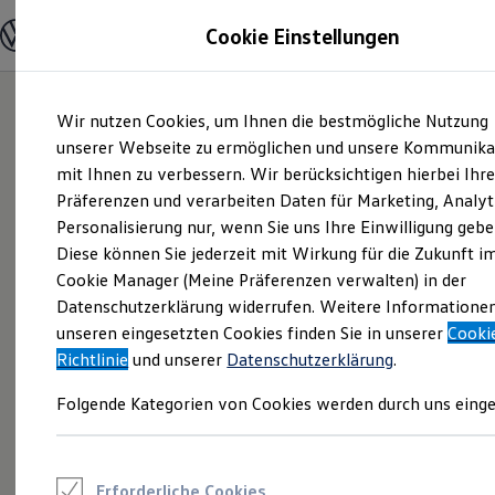
Modelle und Konfigurator
Cookie Einstellungen
Konfigurator
Modelle vergleichen
Konfiguration laden
Zum
Zum
Autosuche
Wir nutzen Cookies, um Ihnen die bestmögliche Nutzung
Hauptinhalt
Footer
Elektroautos
springen
springen
unserer Webseite zu ermöglichen und unsere Kommunika
ENERGY Sondermodelle
Nutzfahrzeuge
mit Ihnen zu verbessern. Wir berücksichtigen hierbei Ihr
SUV und CUV
Präferenzen und verarbeiten Daten für Marketing, Analyt
Familienautos
Personalisierung nur, wenn Sie uns Ihre Einwilligung gebe
Kombis
Kompaktwagen
Diese können Sie jederzeit mit Wirkung für die Zukunft i
Sportwagen
Cookie Manager (Meine Präferenzen verwalten) in der
Schnell verfügbare Fahrzeuge
Angebote und Produkte
Datenschutzerklärung widerrufen. Weitere Informatione
Aktuelle Angebote
unseren eingesetzten Cookies finden Sie in unserer
Cooki
E-Auto-Förderung
Richtlinie
und unserer
Datenschutzerklärung
.
Volkswagen Marktplatz
Die ENERGY Sondermodelle
Folgende Kategorien von Cookies werden durch uns einge
Junge Gebrauchtwagen und Gebrauchtwagen
Volkswagen Zertifizierte Gebrauchtwagen
Elektromobilität bei Gebrauchtwagen
Zubehör- und Serviceangebote
Saisonangebote
Erforderliche Cookies