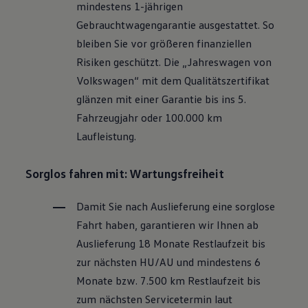
mindestens 1-jährigen
Motorenöl und Flüssigkeiten
Räder und Reifen
Gebrauchtwagengarantie ausgestattet. So
Pannen- und Unfallhilfe
bleiben Sie vor größeren finanziellen
Economy Service
Volkswagen Teile
Risiken geschützt. Die „Jahreswagen von
Zubehör
Volkswagen
“ mit dem Qualitätszertifikat
Modellspezifisches Zubehör
Schutz und Pflege
glänzen mit einer Garantie bis ins 5.
Transport
Fahrzeugjahr oder 100.000 km
Entertainment und Elektronik
Individualisieren
Laufleistung.
Wallbox und Ladekabel
Digitale Extras
Dienste für Ihr Modell finden
Sorglos fahren mit: Wartungsfreiheit
Volkswagen Apps, Login und Shop
Handy und Fahrzeug verbinden
Damit Sie nach Auslieferung eine sorglose
Updates für Software, Karten und Radio
Über Ihr Auto
Fahrt haben, garantieren wir Ihnen ab
Vorgängermodelle
Auslieferung 18 Monate Restlaufzeit bis
Kundeninformationen
Volkswagen Kundenbetreuung
zur nächsten
HU/AU
und mindestens 6
Warn- und Kontrollleuchten
Monate bzw. 7.500 km Restlaufzeit bis
Assistenzsysteme
Digitale Betriebsanleitung
zum nächsten Servicetermin laut
Live Beratung