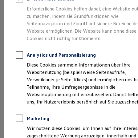
Reifenpakete
Leasing
Erforderliche Cookies helfen dabei, eine Website nu
Leasing-Angebote
zu machen, indem sie Grundfunktionen wie
Gepflegt, geprüft und
Gebrauchtwagen Leasing
Seitennavigation und Zugriff auf sichere Bereiche de
Junge Gebrauchtwagen-Leasing
Elektroauto Leasing
Website ermöglichen. Die Website kann ohne diese
für gut befunden.
Kleinwagen-Leasing
Cookies nicht richtig funktionieren.
Leasing ohne Anzahlung
Volkswagen
Finanzierung
Autokredit mit Schlussrate
Analytics und Personalisierung
Versicherungen und Garantien
Zertifizierte
Kfz-Versicherung
Diese Cookies sammeln Informationen über Ihre
Restschuldversicherungen
Websitenutzung (beispielsweise Seitenaufrufe,
Garantien
Gebrauchtwagen.
Verweildauer je Seite, Klicks) und ermöglichen uns b
Wartungsverträge
Geschäftskunden
Teilnahme, Ihre Umfrageergebnisse in die
Professional Class bei Volkswagen
Websiteoptimierung mit einzubeziehen. Damit helfe
Großkunden
uns, Ihr Nutzererlebnis persönlich auf Sie zuzuschne
Behörden
Direktkunden
Sonderfahrzeuge
Marketing
Anpfiff zum Gewinn
Elektromobilität
Wir nutzen diese Cookies, um Ihnen auf Ihre Intere
Elektroautos
zugeschnittene Werbung anzuzeigen, innerhalb und
ID. Tutorials