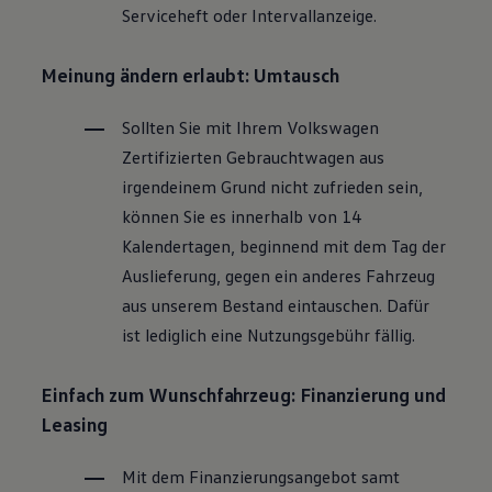
Serviceheft oder Intervallanzeige.
Magazin
Lifestyle
Transport
Meinung ändern erlaubt: Umtausch
Familie
Elektromobilität
Volkswagen R
Sollten Sie mit Ihrem
Volkswagen
Pannen- und Unfallhilfe
Zertifizierten
Gebrauchtwagen
aus
Volkswagen Kundenbetreuung
irgendeinem Grund nicht zufrieden sein,
können Sie es innerhalb von 14
Kalendertagen, beginnend mit dem Tag der
Auslieferung, gegen ein anderes Fahrzeug
aus unserem Bestand eintauschen. Dafür
ist lediglich eine Nutzungsgebühr fällig.
Einfach zum Wunschfahrzeug: Finanzierung und
Leasing
Mit dem Finanzierungsangebot samt