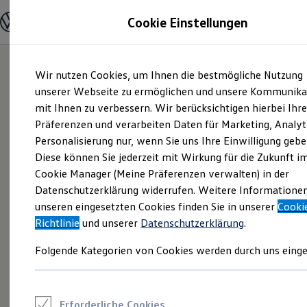
Modelle und Konfigurator
Cookie Einstellungen
Konfigurator
Modelle vergleichen
Konfiguration laden
Zum
Zum
Autosuche
Wir nutzen Cookies, um Ihnen die bestmögliche Nutzung
Hauptinhalt
Footer
Elektroautos
springen
springen
unserer Webseite zu ermöglichen und unsere Kommunika
ENERGY Sondermodelle
Nutzfahrzeuge
mit Ihnen zu verbessern. Wir berücksichtigen hierbei Ihr
SUV und CUV
Präferenzen und verarbeiten Daten für Marketing, Analyt
Familienautos
Personalisierung nur, wenn Sie uns Ihre Einwilligung gebe
Kombis
Kompaktwagen
Diese können Sie jederzeit mit Wirkung für die Zukunft i
Sportwagen
Cookie Manager (Meine Präferenzen verwalten) in der
Schnell verfügbare Fahrzeuge
Angebote und Produkte
Datenschutzerklärung widerrufen. Weitere Informatione
Aktuelle Angebote
unseren eingesetzten Cookies finden Sie in unserer
Cooki
E-Auto-Förderung
Richtlinie
und unserer
Datenschutzerklärung
.
Volkswagen Marktplatz
Die ENERGY Sondermodelle
Folgende Kategorien von Cookies werden durch uns einge
Junge Gebrauchtwagen und Gebrauchtwagen
Volkswagen Zertifizierte Gebrauchtwagen
Elektromobilität bei Gebrauchtwagen
Zubehör- und Serviceangebote
Saisonangebote
Erforderliche Cookies