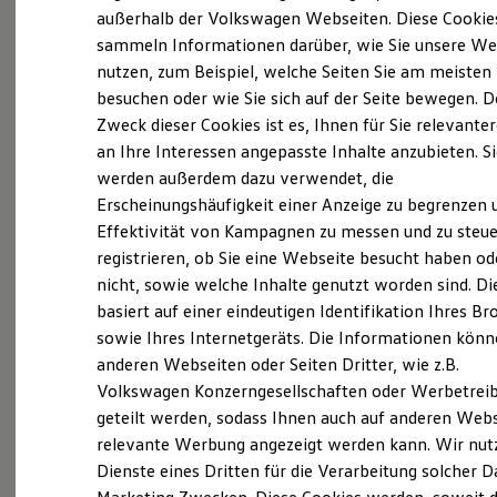
Elektrofahrzeugkonzepte
außerhalb der Volkswagen Webseiten. Diese Cookie
ID. EVERY1
sammeln Informationen darüber, wie Sie unsere We
Reichweite
(
Impressum & Rechtliches
)
nutzen, zum Beispiel, welche Seiten Sie am meisten
Reichweite der ID. Modelle
Reichweite im Winter
besuchen oder wie Sie sich auf der Seite bewegen. D
Rekuperation
Zweck dieser Cookies ist es, Ihnen für Sie relevante
Laden
an Ihre Interessen angepasste Inhalte anzubieten. S
Laden unterwegs
Laden Zuhause
werden außerdem dazu verwendet, die
Ladestationen finden
Ganz selbstverständlich.
Das
Erscheinungshäufigkeit einer Anzeige zu begrenzen 
Ladezeitensimulator
Effektivität von Kampagnen zu messen und zu steue
Batterie
Gebrauchtwagen
-
Sicherheit
registrieren, ob Sie eine Webseite besucht haben od
Leistungsversprechen.
Garantie und Lebensdauer
nicht, sowie welche Inhalte genutzt worden sind. Di
Nachhaltigkeit
basiert auf einer eindeutigen Identifikation Ihres B
Technologie
Kosten und Kauf
Rundum sicher: der 360°
Gebrauchtwagen
-
sowie Ihres Internetgeräts. Die Informationen kön
Verbrauchskosten
Check
anderen Webseiten oder Seiten Dritter, wie z.B.
Kaufoptionen
Volkswagen Konzerngesellschaften oder Werbetrei
E-Auto-Förderung
Software und Konnektivität
geteilt werden, sodass Ihnen auch auf anderen Web
Bevor ein
Volkswagen
Zertifizierter
Die ID. Software 6
relevante Werbung angezeigt werden kann. Wir nut
Gebrauchtwagen
an unsere Kunden
ID. Software Versionen und Updates
Dienste eines Dritten für die Verarbeitung solcher D
Digitale Extras
übergeben wird, prüfen wir den Zustand
Schnittstellen zu Ihrem ID.