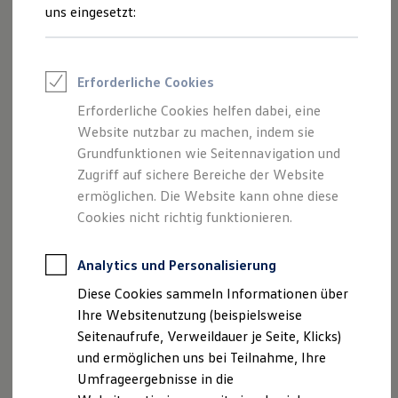
Reifenpakete
uns eingesetzt:
Leasing
Leasing-Angebote
Gebrauchtwagen Leasing
Junge Gebrauchtwagen-Leasing
Impressum
Erforderliche Cookies
Elektroauto Leasing
Kleinwagen-Leasing
Erforderliche Cookies helfen dabei, eine
Datenschutzerklärung
Leasing ohne Anzahlung
Website nutzbar zu machen, indem sie
Finanzierung
Autokredit mit Schlussrate
Grundfunktionen wie Seitennavigation und
Versicherungen und Garantien
Zugriff auf sichere Bereiche der Website
Impressum
Kfz-Versicherung
ermöglichen. Die Website kann ohne diese
Restschuldversicherungen
Garantien
Cookies nicht richtig funktionieren.
Alle Rechte vorbehalten. Text, Bilder, Grafiken, Sound,
Wartungsverträge
Geschäftskunden
Animationen und Videos unterliegen dem Schutz des
Professional Class bei Volkswagen
Analytics und Personalisierung
Urheberrechts und anderer Schutzgesetze. Der Inhalt
Großkunden
Diese Cookies sammeln Informationen über
dieser Websites darf nicht zu kommerziellen Zwecken
Behörden
Direktkunden
Ihre Websitenutzung (beispielsweise
kopiert, verbreitet oder Dritten zugänglich gemacht
Sonderfahrzeuge
Seitenaufrufe, Verweildauer je Seite, Klicks)
werden.
Anpfiff zum Gewinn
und ermöglichen uns bei Teilnahme, Ihre
Elektromobilität
Wir haben auf unseren Seiten Verknüpfungen zu
Elektroautos
Umfrageergebnisse in die
ID. Tutorials
anderen Seiten im Internet angelegt. Auf sämtliche