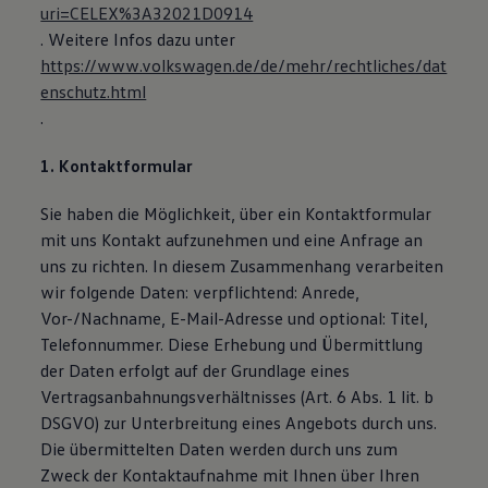
uri=CELEX%3A32021D0914
Magazin
Lifestyle
. Weitere Infos dazu unter
Transport
https://www.volkswagen.de/de/mehr/rechtliches/dat
Familie
enschutz.html
Elektromobilität
Volkswagen R
.
Pannen- und Unfallhilfe
Volkswagen Kundenbetreuung
1. Kontaktformular
Sie haben die Möglichkeit, über ein Kontaktformular
mit uns Kontakt aufzunehmen und eine Anfrage an
uns zu richten. In diesem Zusammenhang verarbeiten
wir folgende Daten: verpflichtend: Anrede,
Vor-/Nachname, E-Mail-Adresse und optional: Titel,
Telefonnummer. Diese Erhebung und Übermittlung
der Daten erfolgt auf der Grundlage eines
Vertragsanbahnungsverhältnisses (Art. 6 Abs. 1 lit. b
DSGVO) zur Unterbreitung eines Angebots durch uns.
Die übermittelten Daten werden durch uns zum
Zweck der Kontaktaufnahme mit Ihnen über Ihren