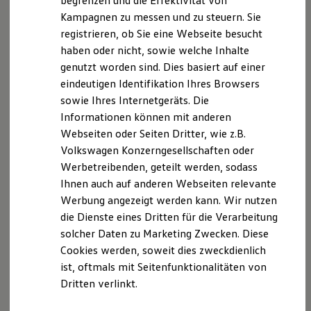
begrenzen und die Effektivität von
Hybridautos
Kampagnen zu messen und zu steuern. Sie
Marke und Erlebnis
Hinweis gemäß § 36
registrieren, ob Sie eine Webseite besucht
Volkswagen R und R Experience
Verbraucherstreitbeilegungsgesetz (VSBG) <br /> Wir
R-Modelle
haben oder nicht, sowie welche Inhalte
R Experience
sind zur Teilnahme an einem
genutzt worden sind. Dies basiert auf einer
Driving Experience
Streitbeilegungsverfahren vor einer
eindeutigen Identifikation Ihres Browsers
Volkswagen entdecken
Verbraucherschlichtungsstelle weder bereit noch dazu
Werkbesichtigung
sowie Ihres Internetgeräts. Die
Factory visit
verpflichtet.
Informationen können mit anderen
Lifestyle Shop
Webseiten oder Seiten Dritter, wie z.B.
T-Roc Kollektion
Golf Kollektion
Volkswagen Konzerngesellschaften oder
ID. Kollektion
Datenschutzerklärung
Werbetreibenden, geteilt werden, sodass
Volkswagen Kollektion
Ihnen auch auf anderen Webseiten relevante
R-Kollektion
GTI Kollektion
Werbung angezeigt werden kann. Wir nutzen
A. Verantwortlicher
Fußball Drop
die Dienste eines Dritten für die Verarbeitung
we drive football
solcher Daten zu Marketing Zwecken. Diese
#wedriveproud
Wir freuen uns, dass Sie unsere Webseite der Szanto
Besitzer und Service
Cookies werden, soweit dies zweckdienlich
Automobile , Norderneystr. 2, 51377 Leverkusen,
myVolkswagen
ist, oftmals mit Seitenfunktionalitäten von
INFO@SZANTO-AUTOMOBILE.DE besuchen. Im
Software Updates
Dritten verlinkt.
Service und Ersatzteile
Folgenden informieren wir Sie über die Verarbeitung
Inspektion und HU/AU
Ihrer personenbezogenen Daten durch uns im
Reparaturen und Checks