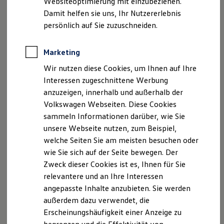
Websiteoptimierung mit einzubeziehen.
Elektrofahrzeugkonzepte
Links haben wir keinerlei Einfluss. Deshalb
Damit helfen sie uns, Ihr Nutzererlebnis
ID. EVERY1
distanzieren wir uns hiermit ausdrücklich von allen
Reichweite
persönlich auf Sie zuzuschneiden.
Reichweite der ID. Modelle
Inhalten der verknüpften Seiten.
Reichweite im Winter
Rekuperation
Marketing
Szanto Automobile
Laden
Wir nutzen diese Cookies, um Ihnen auf Ihre
Laden unterwegs
Laden Zuhause
Norderneystraße 2
Interessen zugeschnittene Werbung
Ladestationen finden
anzuzeigen, innerhalb und außerhalb der
Ladezeitensimulator
51377 Leverkusen
Volkswagen Webseiten. Diese Cookies
Batterie
Sicherheit
sammeln Informationen darüber, wie Sie
Garantie und Lebensdauer
Tel.: 0214 – 314 913 30
unsere Webseite nutzen, zum Beispiel,
Nachhaltigkeit
welche Seiten Sie am meisten besuchen oder
Technologie
Fax.: 0214 – 314 913 50
Kosten und Kauf
wie Sie sich auf der Seite bewegen. Der
Verbrauchskosten
Zweck dieser Cookies ist es, Ihnen für Sie
E-Mail:
info@szanto-automobile.de
Kaufoptionen
relevantere und an Ihre Interessen
E-Auto-Förderung
Software und Konnektivität
angepasste Inhalte anzubieten. Sie werden
USt-Id-Nr.: DE 228 687 480
Die ID. Software 6
außerdem dazu verwendet, die
ID. Software Versionen und Updates
Verantwortlicher i.S. d. §55 Abs. 2 RfStV: Stephan
Erscheinungshäufigkeit einer Anzeige zu
Digitale Extras
Schnittstellen zu Ihrem ID.
Szanto