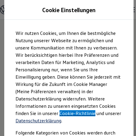
Modelle und Konfigurator
Cookie Einstellungen
Konfigurator
Modelle vergleichen
Konfiguration laden
Zum
Zum
Autosuche
Wir nutzen Cookies, um Ihnen die bestmögliche
Hauptinhalt
Footer
Elektroautos
springen
springen
Nutzung unserer Webseite zu ermöglichen und
ENERGY Sondermodelle
Nutzfahrzeuge
unsere Kommunikation mit Ihnen zu verbessern.
Szanto Automobile |
SUV und CUV
Wir berücksichtigen hierbei Ihre Präferenzen und
Familienautos
verarbeiten Daten für Marketing, Analytics und
Kombis
Impressum &
Kompaktwagen
Personalisierung nur, wenn Sie uns Ihre
Sportwagen
Einwilligung geben. Diese können Sie jederzeit mit
Rechtliches
Schnell verfügbare Fahrzeuge
Angebote und Produkte
Wirkung für die Zukunft im Cookie Manager
Aktuelle Angebote
(Meine Präferenzen verwalten) in der
E-Auto-Förderung
Hier finden Sie Informationen über uns
Datenschutzerklärung widerrufen. Weitere
Volkswagen Marktplatz
Informationen zu unseren eingesetzten Cookies
Die ENERGY Sondermodelle
(Szanto Automobile) als
Junge Gebrauchtwagen und Gebrauchtwagen
finden Sie in unserer
Cookie-Richtlinie
und unserer
verantwortlichen Anbieter von Inhalten
Volkswagen Zertifizierte Gebrauchtwagen
Datenschutzerklärung
.
und Angeboten, die auf dieser Website
Elektromobilität bei Gebrauchtwagen
Zubehör- und Serviceangebote
speziell aufgeführt sind.
Folgende Kategorien von Cookies werden durch
Saisonangebote