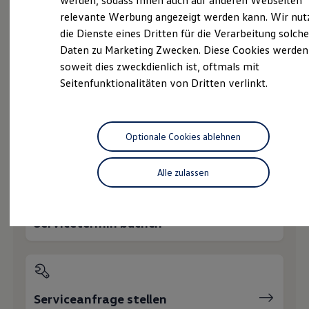
werden, sodass Ihnen auch auf anderen Webseiten
Gebrauchtwagen
Hybridautos
relevante Werbung angezeigt werden kann. Wir nut
Marke und Erlebnis
Service
die Dienste eines Dritten für die Verarbeitung solche
Volkswagen R und R Experience
R-Modelle
Daten zu Marketing Zwecken. Diese Cookies werden
Online-Fahrzeugbewertung
R Experience
soweit dies zweckdienlich ist, oftmals mit
Driving Experience
Seitenfunktionalitäten von Dritten verlinkt.
Volkswagen entdecken
Werkbesichtigung
Wie können wir
Factory visit
Lifestyle Shop
T-Roc Kollektion
Optionale Cookies ablehnen
Ihnen weiterhelfen?
Golf Kollektion
ID. Kollektion
Volkswagen Kollektion
Alle zulassen
R-Kollektion
GTI Kollektion
Fußball Drop
we drive football
Servicetermin buchen
#wedriveproud
Besitzer und Service
myVolkswagen
Software Updates
Service und Ersatzteile
Inspektion und HU/AU
Serviceanfrage stellen
Reparaturen und Checks