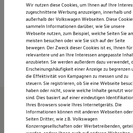
Freitag
07:00
-
16:00
Uhr
Elektrofahrzeugkonzepte
Wir nutzen diese Cookies, um Ihnen auf Ihre Intere
ID. EVERY1
Samstag
Geschlossen
zugeschnittene Werbung anzuzeigen, innerhalb und
Reichweite
Sonntag
Geschlossen
außerhalb der Volkswagen Webseiten. Diese Cookie
Reichweite der ID. Modelle
Reichweite im Winter
sammeln Informationen darüber, wie Sie unsere
Rekuperation
info@vw-thode.de
Webseite nutzen, zum Beispiel, welche Seiten Sie a
Laden
meisten besuchen oder wie Sie sich auf der Seite
Laden unterwegs
+49 40 872041
Laden Zuhause
bewegen. Der Zweck dieser Cookies ist es, Ihnen für
Ladestationen finden
relevantere und an Ihre Interessen angepasste Inhal
Ladezeitensimulator
anzubieten. Sie werden außerdem dazu verwendet, d
Batterie
Ansprechpartner
Sicherheit
Erscheinungshäufigkeit einer Anzeige zu begrenzen 
Garantie und Lebensdauer
die Effektivität von Kampagnen zu messen und zu
Nachhaltigkeit
steuern. Sie registrieren, ob Sie eine Webseite besuc
Technologie
Kosten und Kauf
haben oder nicht, sowie welche Inhalte genutzt wo
Verbrauchskosten
sind. Dies basiert auf einer eindeutigen Identifikatio
Kaufoptionen
Ihres Browsers sowie Ihres Internetgeräts. Die
E-Auto-Förderung
Unsere Leistungen
im
Software und Konnektivität
Informationen können mit anderen Webseiten oder
Die ID. Software 6
Überblick
Seiten Dritter, wie z.B. Volkswagen
ID. Software Versionen und Updates
Konzerngesellschaften oder Werbetreibenden, getei
Digitale Extras
Schnittstellen zu Ihrem ID.