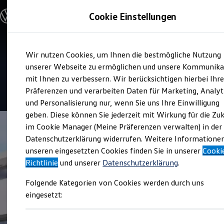
Modelle und Konfigurator
Cookie Einstellungen
Konfigurator
Modelle vergleichen
Konfiguration laden
Zum
Zum
Autosuche
Service
Wir nutzen Cookies, um Ihnen die bestmögliche Nutzung
Hauptinhalt
Footer
Elektroautos
Thode und Sohn
springen
springen
unserer Webseite zu ermöglichen und unsere Kommunika
ENERGY Sondermodelle
Nutzfahrzeuge
mit Ihnen zu verbessern. Wir berücksichtigen hierbei Ihr
SUV und CUV
4.9
|
565 Bewertungen
Präferenzen und verarbeiten Daten für Marketing, Analyt
Familienautos
und Personalisierung nur, wenn Sie uns Ihre Einwilligung
Kombis
Kompaktwagen
geben. Diese können Sie jederzeit mit Wirkung für die Zu
Sportwagen
im Cookie Manager (Meine Präferenzen verwalten) in der
Schnell verfügbare Fahrzeuge
Angebote und Produkte
Datenschutzerklärung widerrufen. Weitere Informatione
Aktuelle Angebote
unseren eingesetzten Cookies finden Sie in unserer
Cooki
E-Auto-Förderung
Richtlinie
und unserer
Datenschutzerklärung
.
Volkswagen Marktplatz
Die ENERGY Sondermodelle
Folgende Kategorien von Cookies werden durch uns
Junge Gebrauchtwagen und Gebrauchtwagen
Volkswagen Zertifizierte Gebrauchtwagen
eingesetzt:
Elektromobilität bei Gebrauchtwagen
Zubehör- und Serviceangebote
Saisonangebote