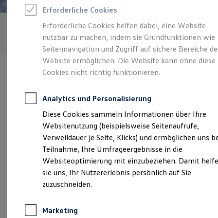
Reifenpakete
Erforderliche Cookies
Leasing
Leasing-Angebote
Erforderliche Cookies helfen dabei, eine Website
Gebrauchtwagen Leasing
nutzbar zu machen, indem sie Grundfunktionen wie
Junge Gebrauchtwagen-Leasing
Elektroauto Leasing
Seitennavigation und Zugriff auf sichere Bereiche de
Kleinwagen-Leasing
Website ermöglichen. Die Website kann ohne diese
Leasing ohne Anzahlung
Cookies nicht richtig funktionieren.
Finanzierung
Autokredit mit Schlussrate
Versicherungen und Garantien
Analytics und Personalisierung
Kfz-Versicherung
Verantwortlich für die Inhalte auf dieser Seite ist die Thode & Sohn
Restschuldversicherungen
Diese Cookies sammeln Informationen über Ihre
GmbH
(
Impressum & Rechtliches
)
Garantien
Websitenutzung (beispielsweise Seitenaufrufe,
Wartungsverträge
Geschäftskunden
Verweildauer je Seite, Klicks) und ermöglichen uns b
Professional Class bei Volkswagen
Unsere 
Teilnahme, Ihre Umfrageergebnisse in die
Großkunden
Websiteoptimierung mit einzubeziehen. Damit helf
Behörden
Direktkunden
sie uns, Ihr Nutzererlebnis persönlich auf Sie
Sonderfahrzeuge
Sülldorfer Landstraße 108-110, 22589 Hamburg
zuzuschneiden.
Anpfiff zum Gewinn
Elektromobilität
Montag
-
Donnerstag
07:00
-
17:30
Uhr
Elektroautos
Marketing
ID. Tutorials