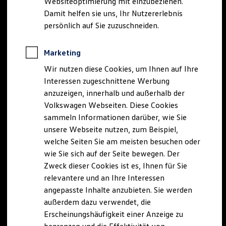
Websiteoptimierung mit einzubeziehen.
Elektrofahrzeugkonzepte
Damit helfen sie uns, Ihr Nutzererlebnis
ID. EVERY1
Reichweite
persönlich auf Sie zuzuschneiden.
Reichweite der ID. Modelle
Reichweite im Winter
Rekuperation
Marketing
Laden
Wir nutzen diese Cookies, um Ihnen auf Ihre
Laden unterwegs
Laden Zuhause
Interessen zugeschnittene Werbung
Ladestationen finden
anzuzeigen, innerhalb und außerhalb der
Ladezeitensimulator
Volkswagen Webseiten. Diese Cookies
Batterie
Sicherheit
sammeln Informationen darüber, wie Sie
Garantie und Lebensdauer
unsere Webseite nutzen, zum Beispiel,
Nachhaltigkeit
welche Seiten Sie am meisten besuchen oder
Technologie
Kosten und Kauf
wie Sie sich auf der Seite bewegen. Der
Verbrauchskosten
Zweck dieser Cookies ist es, Ihnen für Sie
Kaufoptionen
relevantere und an Ihre Interessen
E-Auto-Förderung
Software und Konnektivität
angepasste Inhalte anzubieten. Sie werden
Die ID. Software 6
außerdem dazu verwendet, die
ID. Software Versionen und Updates
Erscheinungshäufigkeit einer Anzeige zu
Digitale Extras
Schnittstellen zu Ihrem ID.