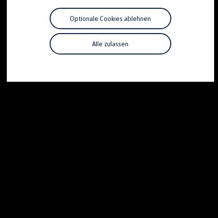
Motorenöl und Flüssigkeiten
Räder und Reifen
Optionale Cookies ablehnen
Pannen- und Unfallhilfe
Economy Service
Volkswagen Teile
Alle zulassen
Zubehör
Modellspezifisches Zubehör
Schutz und Pflege
Transport
Entertainment und Elektronik
Individualisieren
Wallbox und Ladekabel
Digitale Extras
Dienste für Ihr Modell finden
Volkswagen Apps, Login und Shop
Handy und Fahrzeug verbinden
Updates für Software, Karten und Radio
Über Ihr Auto
Vorgängermodelle
Kundeninformationen
Volkswagen Kundenbetreuung
Warn- und Kontrollleuchten
Assistenzsysteme
Digitale Betriebsanleitung
Live Beratung