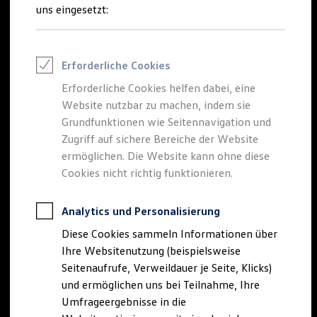
Reifenpakete
uns eingesetzt:
Leasing
Leasing-Angebote
Gebrauchtwagen Leasing
Junge Gebrauchtwagen-Leasing
Erforderliche Cookies
Elektroauto Leasing
Kleinwagen-Leasing
Erforderliche Cookies helfen dabei, eine
Leasing ohne Anzahlung
Website nutzbar zu machen, indem sie
Finanzierung
Autokredit mit Schlussrate
Grundfunktionen wie Seitennavigation und
Versicherungen und Garantien
Zugriff auf sichere Bereiche der Website
Kfz-Versicherung
ermöglichen. Die Website kann ohne diese
Restschuldversicherungen
Garantien
Cookies nicht richtig funktionieren.
Wartungsverträge
Geschäftskunden
Professional Class bei Volkswagen
Analytics und Personalisierung
Großkunden
Diese Cookies sammeln Informationen über
Behörden
Direktkunden
Ihre Websitenutzung (beispielsweise
Sonderfahrzeuge
Seitenaufrufe, Verweildauer je Seite, Klicks)
Anpfiff zum Gewinn
und ermöglichen uns bei Teilnahme, Ihre
Elektromobilität
Elektroautos
Umfrageergebnisse in die
ID. Tutorials