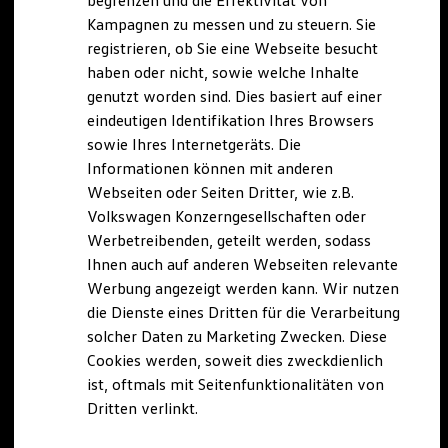
begrenzen und die Effektivität von
Hybridautos
Kampagnen zu messen und zu steuern. Sie
Marke und Erlebnis
registrieren, ob Sie eine Webseite besucht
Volkswagen R und R Experience
R-Modelle
haben oder nicht, sowie welche Inhalte
R Experience
genutzt worden sind. Dies basiert auf einer
Driving Experience
eindeutigen Identifikation Ihres Browsers
Volkswagen entdecken
Werkbesichtigung
sowie Ihres Internetgeräts. Die
Factory visit
Informationen können mit anderen
Lifestyle Shop
Webseiten oder Seiten Dritter, wie z.B.
T-Roc Kollektion
Golf Kollektion
Volkswagen Konzerngesellschaften oder
ID. Kollektion
Werbetreibenden, geteilt werden, sodass
Volkswagen Kollektion
Ihnen auch auf anderen Webseiten relevante
R-Kollektion
GTI Kollektion
Werbung angezeigt werden kann. Wir nutzen
Fußball Drop
die Dienste eines Dritten für die Verarbeitung
we drive football
solcher Daten zu Marketing Zwecken. Diese
#wedriveproud
Besitzer und Service
Cookies werden, soweit dies zweckdienlich
myVolkswagen
ist, oftmals mit Seitenfunktionalitäten von
Software Updates
Dritten verlinkt.
Service und Ersatzteile
Inspektion und HU/AU
Reparaturen und Checks