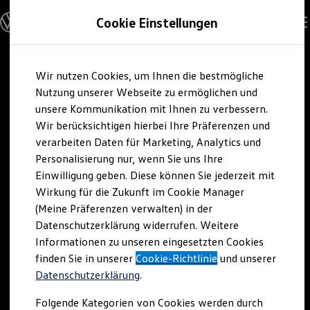
Modelle und Konfigurator
Cookie Einstellungen
Konfigurator
Modelle vergleichen
Konfiguration laden
Zum
Zum
Autosuche
Wir nutzen Cookies, um Ihnen die bestmögliche
Hauptinhalt
Footer
Elektroautos
springen
springen
Nutzung unserer Webseite zu ermöglichen und
ENERGY Sondermodelle
Nutzfahrzeuge
unsere Kommunikation mit Ihnen zu verbessern.
SUV und CUV
Wir berücksichtigen hierbei Ihre Präferenzen und
Familienautos
verarbeiten Daten für Marketing, Analytics und
Kombis
Kompaktwagen
Personalisierung nur, wenn Sie uns Ihre
Sportwagen
Einwilligung geben. Diese können Sie jederzeit mit
Schnell verfügbare Fahrzeuge
Angebote und Produkte
Wirkung für die Zukunft im Cookie Manager
Aktuelle Angebote
(Meine Präferenzen verwalten) in der
E-Auto-Förderung
Datenschutzerklärung widerrufen. Weitere
Volkswagen Marktplatz
Informationen zu unseren eingesetzten Cookies
Die ENERGY Sondermodelle
Junge Gebrauchtwagen und Gebrauchtwagen
finden Sie in unserer
Cookie-Richtlinie
und unserer
Volkswagen Zertifizierte Gebrauchtwagen
Datenschutzerklärung
.
Elektromobilität bei Gebrauchtwagen
Zubehör- und Serviceangebote
Folgende Kategorien von Cookies werden durch
Saisonangebote