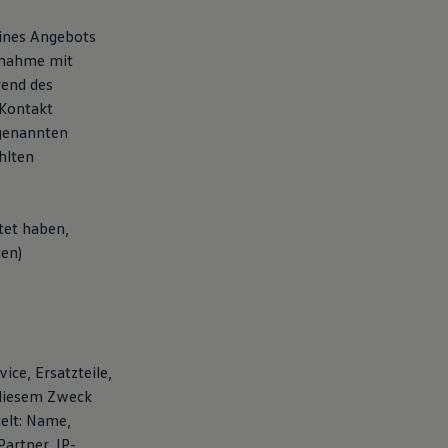
eines Angebots
fnahme mit
rend des
 Kontakt
 genannten
hlten
tet haben,
ten)
ice, Ersatzteile,
 diesem Zweck
elt: Name,
artner, IP-