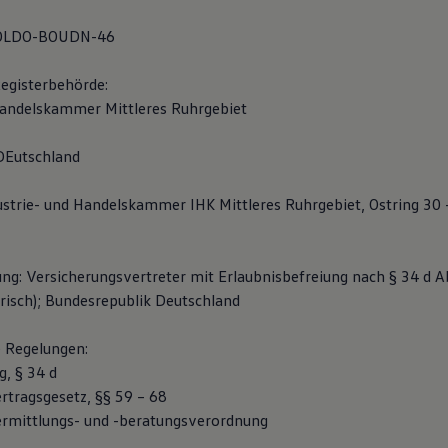
D-OLDO-BOUDN-46
Registerbehörde:
Handelskammer Mittleres Ruhrgebiet
Eutschland
dustrie- und Handelskammer IHK Mittleres Ruhrgebiet, Ostring 30 
ng: Versicherungsvertreter mit Erlaubnisbefreiung nach § 34 d 
risch); Bundesrepublik Deutschland
e Regelungen:
, § 34 d
rtragsgesetz, §§ 59 – 68
rmittlungs- und -beratungsverordnung