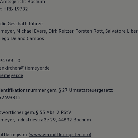
: Amtsgericht Bochum
r: HRB 19732
die Geschäftsführer:
meyer, Michael Evers, Dirk Reitzer, Torsten Rott, Salvatore Libe
 Diego Délano Campos
 94788 - 0
senkirchen@tiemeyer.de
iemeyer.de
dentifikationsnummer gem. § 27 Umsatzsteuergesetz:
352493312
twortlicher gem. § 55 Abs. 2 RStV:
emeyer, Industriestraße 29, 44892 Bochum
ttlerregister (
www.vermittlerregister.info
)