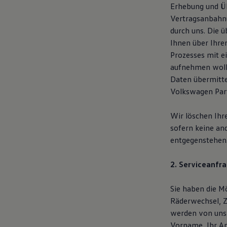
Erhebung und Üb
Vertragsanbahnu
durch uns. Die 
Ihnen über Ihre
Prozesses mit e
aufnehmen woll
Daten übermitte
Volkswagen Part
Wir löschen Ihr
sofern keine an
entgegenstehen
2. Serviceanfra
Sie haben die Mö
Räderwechsel, Z
werden von uns
Vorname, Ihr An