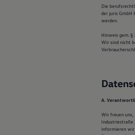
Magazin
Die berufsrecht
Lifestyle
der juris GmbH
Transport
werden.
Familie
Elektromobilität
Volkswagen R
Hinweis gem. § 
Pannen- und Unfallhilfe
Wir sind nicht b
Volkswagen Kundenbetreuung
Verbraucherschl
Datens
A. Verantwortl
Wir freuen uns,
Industriestraß
informieren wir