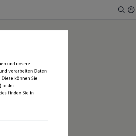
hen und unsere
bH &
 und verarbeiten Daten
. Diese können Sie
 in der
es finden Sie in
automobile