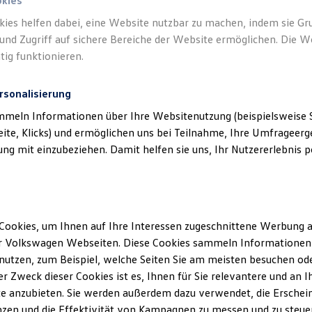
o. KG) als verantwortlichen Anbieter von
okies
ten, die auf dieser Website speziell aufge
kies helfen dabei, eine Website nutzbar zu machen, indem sie G
und Zugriff auf sichere Bereiche der Website ermöglichen. Die W
tig funktionieren.
rsonalisierung
mmeln Informationen über Ihre Websitenutzung (beispielsweise S
eite, Klicks) und ermöglichen uns bei Teilnahme, Ihre Umfrageerge
klärung
g mit einzubeziehen. Damit helfen sie uns, Ihr Nutzererlebnis pe
erminbuchung Online
Cookies, um Ihnen auf Ihre Interessen zugeschnittene Werbung a
r Volkswagen Webseiten. Diese Cookies sammeln Informationen 
ssum
utzen, zum Beispiel, welche Seiten Sie am meisten besuchen oder
r Zweck dieser Cookies ist es, Ihnen für Sie relevantere und an I
e anzubieten. Sie werden außerdem dazu verwendet, die Erschein
wird betrieben von:
zen und die Effektivität von Kampagnen zu messen und zu steuern
obile GmbH & Co. KG