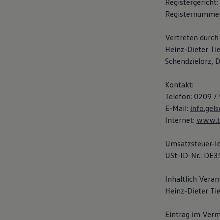
Registergericht
Hybridautos
Registernumme
Marke und Erlebnis
Volkswagen R und R Experience
R-Modelle
Vertreten durch 
R Experience
Heinz-Dieter Tie
Driving Experience
Volkswagen entdecken
Schendzielorz,
Werkbesichtigung
Factory visit
Kontakt:
Lifestyle Shop
T-Roc Kollektion
Telefon: 0209 /
Golf Kollektion
E-Mail:
info.gel
ID. Kollektion
Internet:
www.t
Volkswagen Kollektion
R-Kollektion
GTI Kollektion
Umsatzsteuer-I
Fußball Drop
USt-ID-Nr.: DE
we drive football
#wedriveproud
Besitzer und Service
Inhaltlich Veran
myVolkswagen
Heinz-Dieter Ti
Software Updates
Service und Ersatzteile
Inspektion und HU/AU
Eintrag im Vermi
Reparaturen und Checks