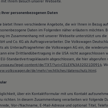
it Ihrem Besuch unserer Webseite.
g Ihrer personenbezogenen Daten
 bietet Ihnen verschiedene Angebote, die wir Ihnen in Bezug auf
rsonenbezogene Daten im Folgenden näher erläutern möchten. B
ung im Zusammenhang mit unserer Webseite unterstützt uns die
H und Co. KG als Auftragsverarbeiter. Die Volkswagen Deutsch
eits als Unterauftragnehmer die Volkswagen AG ein, die wiederum
 kann eine Drittlandübertragung in die USA nicht ausgeschlossen 
 EU-Standardvertragsklauseln abgeschlossen, die hier abgerufen
x.europa.eu/legal-content/de/TXT/?uri=CELEX%3A32021D0914
. W
ww.volkswagen.de/de/mehr/rechtliches/datenschutz.html
.
ular
öglichkeit, über ein Kontaktformular mit uns Kontakt aufzunehm
zu richten. In diesem Zusammenhang verarbeiten wir folgende D
Anrede, Vor-/Nachname, E-Mail-Adresse und optional: Titel, Tele