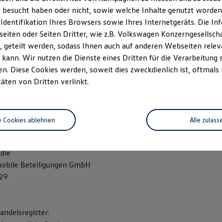
 besucht haben oder nicht, sowie welche Inhalte genutzt worden s
 29
 Identifikation Ihres Browsers sowie Ihres Internetgeräts. Die 
iten oder Seiten Dritter, wie z.B. Volkswagen Konzerngesellsch
 geteilt werden, sodass Ihnen auch auf anderen Webseiten rel
kann. Wir nutzen die Dienste eines Dritten für die Verarbeitung 
. Diese Cookies werden, soweit dies zweckdienlich ist, oftmals
aße 44-46
täten von Dritten verlinkt.
rchen
andelsregister:
: Amtsgericht Bochum
e Cookies ablehnen
Alle zulass
r: HRA 7754
die
obile Beteiligungen GmbH
 29
andelsregister: