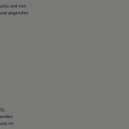
ustiz und von
und abgerufen
KG,
genden
 uns im