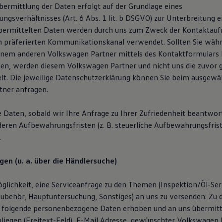
ermittlung der Daten erfolgt auf der Grundlage eines
ngsverhältnisses (Art. 6 Abs. 1 lit. b DSGVO) zur Unterbreitung 
übermittelten Daten werden durch uns zum Zweck der Kontaktau
n präferierten Kommunikationskanal verwendet. Sollten Sie wäh
inem anderen Volkswagen Partner mittels des Kontaktformulars
en, werden diesem Volkswagen Partner und nicht uns die zuvor
lt. Die jeweilige Datenschutzerklärung können Sie beim ausgewä
ner anfragen.
e Daten, sobald wir Ihre Anfrage zu Ihrer Zufriedenheit beantwor
deren Aufbewahrungsfristen (z. B. steuerliche Aufbewahrungsfris
.
gen (u. a. über die Händlersuche)
glichkeit, eine Serviceanfrage zu den Themen (Inspektion/Öl-Serv
ubehör, Hauptuntersuchung, Sonstiges) an uns zu versenden. Zu
 folgende personenbezogene Daten erhoben und an uns übermitt
liegen (Freitext-Feld), E-Mail Adresse, gewünschter Volkswagen P