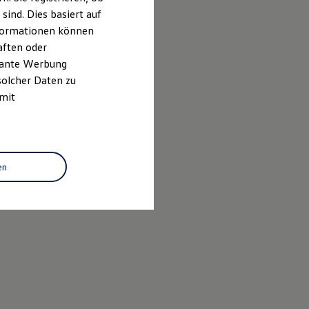
ind. Dies basiert auf
Informationen können
aften oder
evante Werbung
solcher Daten zu
 mit
en