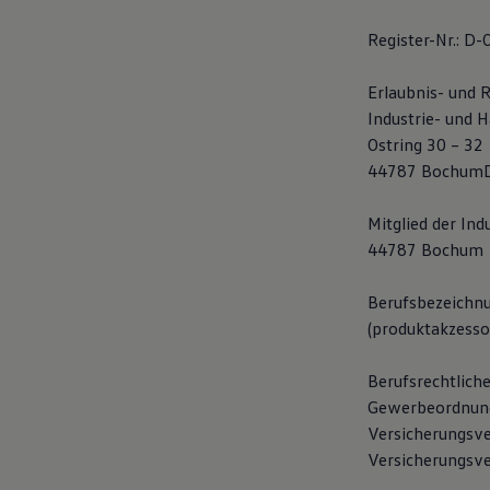
Motorenöl und Flüssigkeiten
Räder und Reifen
Register-Nr.: 
Pannen- und Unfallhilfe
Economy Service
Erlaubnis- und 
Volkswagen Teile
Zubehör
Industrie- und 
Modellspezifisches Zubehör
Ostring 30 – 32
Schutz und Pflege
44787 BochumD
Transport
Entertainment und Elektronik
Individualisieren
Mitglied der In
Wallbox und Ladekabel
44787 Bochum
Digitale Extras
Dienste für Ihr Modell finden
Volkswagen Apps, Login und Shop
Berufsbezeichnu
Handy und Fahrzeug verbinden
(produktakzesso
Updates für Software, Karten und Radio
Über Ihr Auto
Vorgängermodelle
Berufsrechtlich
Kundeninformationen
Gewerbeordnung
Volkswagen Kundenbetreuung
Warn- und Kontrollleuchten
Versicherungsve
Assistenzsysteme
Versicherungsve
Digitale Betriebsanleitung
Live Beratung