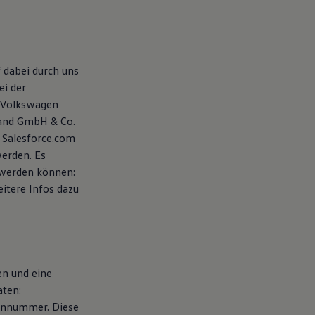
 dabei durch uns
ei der
 Volkswagen
land GmbH & Co.
 Salesforce.com
werden. Es
 werden können:
eitere Infos dazu
en und eine
aten:
fonnummer. Diese