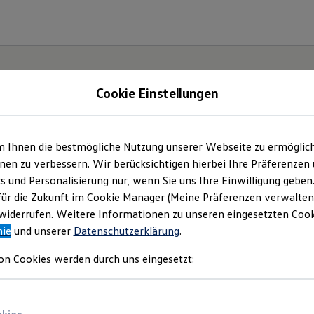
Cookie Einstellungen
m Ihnen die bestmögliche Nutzung unserer Webseite zu ermöglic
meyer automobile Gm
en zu verbessern. Wir berücksichtigen hierbei Ihre Präferenzen
cs und Personalisierung nur, wenn Sie uns Ihre Einwilligung geben
Co. KG | Impressum &
für die Zukunft im Cookie Manager (Meine Präferenzen verwalten)
iderrufen. Weitere Informationen zu unseren eingesetzten Cooki
nie
und unserer
Datenschutzerklärung
.
Rechtliches
on Cookies werden durch uns eingesetzt:
en Sie Informationen über uns (Tiemeyer 