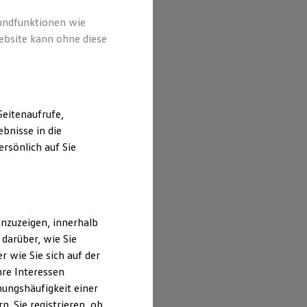
 Inhalten
führt sind.
rundfunktionen wie
ebsite kann ohne diese
eitenaufrufe,
bnisse in die
rsönlich auf Sie
nzuzeigen, innerhalb
darüber, wie Sie
 wie Sie sich auf der
hre Interessen
ungshäufigkeit einer
. Sie registrieren, ob