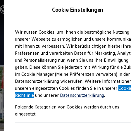
Modelle und Konfigurator
Cookie Einstellungen
Konfigurator
Modelle vergleichen
Konfiguration laden
Zum
Zum
Autosuche
Service
Wir nutzen Cookies, um Ihnen die bestmögliche Nutzung
Hauptinhalt
Footer
Elektroautos
Tiemeyer Oberhausen
springen
springen
unserer Webseite zu ermöglichen und unsere Kommunika
ENERGY Sondermodelle
Nutzfahrzeuge
mit Ihnen zu verbessern. Wir berücksichtigen hierbei Ihr
SUV und CUV
4.6
|
144 Bewertungen
Präferenzen und verarbeiten Daten für Marketing, Analyt
Familienautos
und Personalisierung nur, wenn Sie uns Ihre Einwilligung
Kombis
Kompaktwagen
geben. Diese können Sie jederzeit mit Wirkung für die Zu
Sportwagen
im Cookie Manager (Meine Präferenzen verwalten) in der
Schnell verfügbare Fahrzeuge
Angebote und Produkte
Datenschutzerklärung widerrufen. Weitere Informatione
Aktuelle Angebote
unseren eingesetzten Cookies finden Sie in unserer
Cooki
E-Auto-Förderung
Richtlinie
und unserer
Datenschutzerklärung
.
Volkswagen Marktplatz
Die ENERGY Sondermodelle
Folgende Kategorien von Cookies werden durch uns
Junge Gebrauchtwagen und Gebrauchtwagen
Volkswagen Zertifizierte Gebrauchtwagen
eingesetzt:
Elektromobilität bei Gebrauchtwagen
Zubehör- und Serviceangebote
Saisonangebote