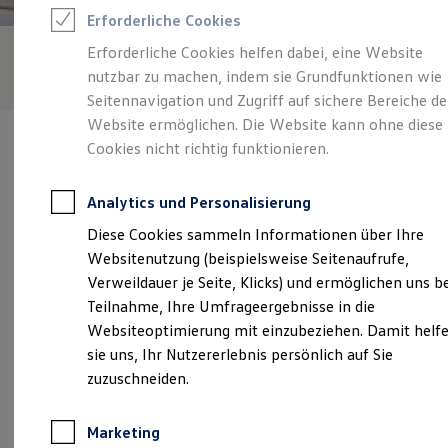
Reifenpakete
Erforderliche Cookies
Leasing
Leasing-Angebote
Erforderliche Cookies helfen dabei, eine Website
Gebrauchtwagen Leasing
nutzbar zu machen, indem sie Grundfunktionen wie
Junge Gebrauchtwagen-Leasing
Elektroauto Leasing
Seitennavigation und Zugriff auf sichere Bereiche de
Kleinwagen-Leasing
Website ermöglichen. Die Website kann ohne diese
Leasing ohne Anzahlung
Cookies nicht richtig funktionieren.
Finanzierung
Autokredit mit Schlussrate
Versicherungen und Garantien
Analytics und Personalisierung
Kfz-Versicherung
Verantwortlich für die Inhalte auf dieser Seite ist die Tiemeyer
Restschuldversicherungen
Diese Cookies sammeln Informationen über Ihre
automobile GmbH
(
Impressum & Rechtliches
)
Garantien
Websitenutzung (beispielsweise Seitenaufrufe,
Wartungsverträge
Geschäftskunden
Verweildauer je Seite, Klicks) und ermöglichen uns b
Professional Class bei Volkswagen
Unsere 
Teilnahme, Ihre Umfrageergebnisse in die
Großkunden
Websiteoptimierung mit einzubeziehen. Damit helf
Behörden
Direktkunden
sie uns, Ihr Nutzererlebnis persönlich auf Sie
Sonderfahrzeuge
Vestische Straße 221 - 229, 46145 Oberhausen
zuzuschneiden.
Anpfiff zum Gewinn
Elektromobilität
Montag
-
Freitag
08:00
-
17:00
Uhr
Elektroautos
Marketing
ID. Tutorials