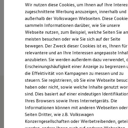
Samstag
Geschlossen
Elektrofahrzeugkonzepte
Wir nutzen diese Cookies, um Ihnen auf Ihre Intere
ID. EVERY1
Sonntag
Geschlossen
zugeschnittene Werbung anzuzeigen, innerhalb und
Reichweite
außerhalb der Volkswagen Webseiten. Diese Cookie
Reichweite der ID. Modelle
info.oberhausen@tiemeyer.de
Reichweite im Winter
sammeln Informationen darüber, wie Sie unsere
Rekuperation
Webseite nutzen, zum Beispiel, welche Seiten Sie a
Laden
+49 208 699550
meisten besuchen oder wie Sie sich auf der Seite
Laden unterwegs
Laden Zuhause
bewegen. Der Zweck dieser Cookies ist es, Ihnen für
Ladestationen finden
relevantere und an Ihre Interessen angepasste Inhal
Ansprechpartner
Ladezeitensimulator
anzubieten. Sie werden außerdem dazu verwendet, d
Batterie
Sicherheit
Erscheinungshäufigkeit einer Anzeige zu begrenzen 
Garantie und Lebensdauer
die Effektivität von Kampagnen zu messen und zu
Nachhaltigkeit
steuern. Sie registrieren, ob Sie eine Webseite besuc
Technologie
Kosten und Kauf
haben oder nicht, sowie welche Inhalte genutzt wo
Verbrauchskosten
sind. Dies basiert auf einer eindeutigen Identifikatio
Herzlich willkommen bei
Kaufoptionen
Ihres Browsers sowie Ihres Internetgeräts. Die
E-Auto-Förderung
Tiemeyer in Oberhausen!
Software und Konnektivität
Informationen können mit anderen Webseiten oder
Die ID. Software 6
Seiten Dritter, wie z.B. Volkswagen
ID. Software Versionen und Updates
Konzerngesellschaften oder Werbetreibenden, getei
Digitale Extras
Seit 70 Jahren steht der Name Tiemeyer im
Schnittstellen zu Ihrem ID.