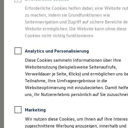
Reifenpakete
Leasing
Erforderliche Cookies helfen dabei, eine Website nu
Leasing-Angebote
zu machen, indem sie Grundfunktionen wie
Abenteuer Leben.
Der
Gebrauchtwagen Leasing
Seitennavigation und Zugriff auf sichere Bereiche de
Junge Gebrauchtwagen-Leasing
Elektroauto Leasing
Website ermöglichen. Die Website kann ohne diese
Tiguan.
Kleinwagen-Leasing
Cookies nicht richtig funktionieren.
Leasing ohne Anzahlung
Finanzierung
Autokredit mit Schlussrate
Analytics und Personalisierung
Versicherungen und Garantien
Kfz-Versicherung
Diese Cookies sammeln Informationen über Ihre
Restschuldversicherungen
Websitenutzung (beispielsweise Seitenaufrufe,
Garantien
Verweildauer je Seite, Klicks) und ermöglichen uns b
Wartungsverträge
Geschäftskunden
Teilnahme, Ihre Umfrageergebnisse in die
Professional Class bei Volkswagen
Websiteoptimierung mit einzubeziehen. Damit helfe
Großkunden
uns, Ihr Nutzererlebnis persönlich auf Sie zuzuschne
Behörden
(
Impressum & Rechtliches
)
Direktkunden
Sonderfahrzeuge
Marketing
Anpfiff zum Gewinn
Elektromobilität
Wir nutzen diese Cookies, um Ihnen auf Ihre Intere
Elektroautos
zugeschnittene Werbung anzuzeigen, innerhalb und
ID. Tutorials