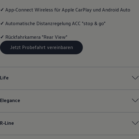
Magazin
✓
App‑Connect
Wireless für Apple
CarPlay
und
Android
Auto
Lifestyle
Transport
Familie
✓
Automatische Distanzregelung ACC "stop & go"
Elektromobilität
Volkswagen R
✓
Rückfahrkamera "Rear View"
Pannen- und Unfallhilfe
Volkswagen Kundenbetreuung
Jetzt Probefahrt vereinbaren
Life
Elegance
R‑Line