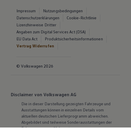
Impressum
Nutzungsbedingungen
Datenschutzerklärungen
Cookie-Richtlinie
Lizenzhinweise Dritter
Angaben zum Digital Services Act (DSA)
EU Data Act
Produktsicherheitsinformationen
Vertrag Widerrufen
© Volkswagen 2026
Disclaimer von Volkswagen AG
Die in dieser Darstellung gezeigten Fahrzeuge und
Ausstattungen können in einzelnen Details vom
aktuellen deutschen Lieferprogramm abweichen.
Abgebildet sind teilweise Sonderausstattungen der
Fahrzeuge gegen Mehrpreis.