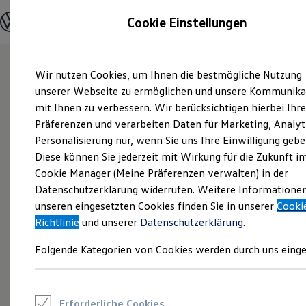
Modelle und Konfigurator
Cookie Einstellungen
Konfigurator
Modelle vergleichen
Konfiguration laden
Zum
Zum
Autosuche
Wir nutzen Cookies, um Ihnen die bestmögliche Nutzung
Hauptinhalt
Footer
Elektroautos
springen
springen
unserer Webseite zu ermöglichen und unsere Kommunika
ENERGY Sondermodelle
Nutzfahrzeuge
mit Ihnen zu verbessern. Wir berücksichtigen hierbei Ihr
SUV und CUV
Präferenzen und verarbeiten Daten für Marketing, Analyt
Familienautos
Personalisierung nur, wenn Sie uns Ihre Einwilligung gebe
Kombis
Kompaktwagen
Diese können Sie jederzeit mit Wirkung für die Zukunft i
Sportwagen
Cookie Manager (Meine Präferenzen verwalten) in der
Schnell verfügbare Fahrzeuge
Angebote und Produkte
Datenschutzerklärung widerrufen. Weitere Informatione
Aktuelle Angebote
unseren eingesetzten Cookies finden Sie in unserer
Cooki
E-Auto-Förderung
Richtlinie
und unserer
Datenschutzerklärung
.
Volkswagen Marktplatz
Die ENERGY Sondermodelle
Folgende Kategorien von Cookies werden durch uns einge
Junge Gebrauchtwagen und Gebrauchtwagen
Volkswagen Zertifizierte Gebrauchtwagen
Elektromobilität bei Gebrauchtwagen
Zubehör- und Serviceangebote
Saisonangebote
Erforderliche Cookies