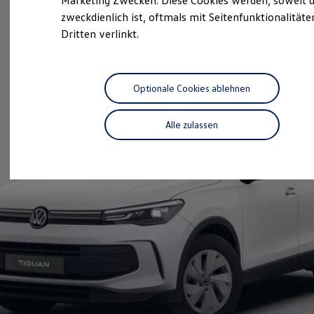
Marketing Zwecken. Diese Cookies werden, soweit d
Hybridautos
zweckdienlich ist, oftmals mit Seitenfunktionalität
Marke und Erlebnis
Dritten verlinkt.
Volkswagen R und R Experience
R-Modelle
R Experience
Driving Experience
Volkswagen entdecken
Optionale Cookies ablehnen
Werkbesichtigung
Factory visit
Lifestyle Shop
Alle zulassen
T-Roc Kollektion
Golf Kollektion
ID. Kollektion
Volkswagen Kollektion
R-Kollektion
GTI Kollektion
Fußball Drop
we drive football
#wedriveproud
Besitzer und Service
myVolkswagen
Software Updates
Service und Ersatzteile
Inspektion und HU/AU
Reparaturen und Checks