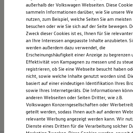
Elektrofahrzeugkonzepte
außerhalb der Volkswagen Webseiten. Diese Cookie
Probefahrt vereinbaren
ID. EVERY1
sammeln Informationen darüber, wie Sie unsere We
Reichweite
nutzen, zum Beispiel, welche Seiten Sie am meisten
Reichweite der ID. Modelle
Reichweite im Winter
besuchen oder wie Sie sich auf der Seite bewegen. D
Rekuperation
Zweck dieser Cookies ist es, Ihnen für Sie relevante
Laden
an Ihre Interessen angepasste Inhalte anzubieten. S
Fahrzeugangebot anfordern
Laden unterwegs
Laden Zuhause
werden außerdem dazu verwendet, die
Ladestationen finden
Erscheinungshäufigkeit einer Anzeige zu begrenzen 
Ladezeitensimulator
Effektivität von Kampagnen zu messen und zu steue
Batterie
Sicherheit
registrieren, ob Sie eine Webseite besucht haben od
Garantie und Lebensdauer
Servicetermin buchen
nicht, sowie welche Inhalte genutzt worden sind. Di
Nachhaltigkeit
basiert auf einer eindeutigen Identifikation Ihres B
Technologie
Kosten und Kauf
sowie Ihres Internetgeräts. Die Informationen kön
Verbrauchskosten
anderen Webseiten oder Seiten Dritter, wie z.B.
Kaufoptionen
Volkswagen Konzerngesellschaften oder Werbetrei
E-Auto-Förderung
Serviceanfrage stellen
Software und Konnektivität
geteilt werden, sodass Ihnen auch auf anderen Web
Die ID. Software 6
relevante Werbung angezeigt werden kann. Wir nut
ID. Software Versionen und Updates
Dienste eines Dritten für die Verarbeitung solcher D
Digitale Extras
Schnittstellen zu Ihrem ID.