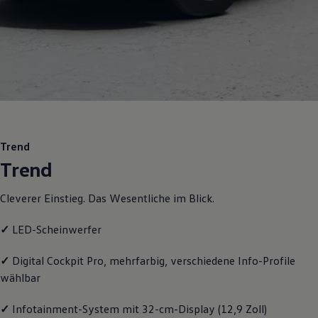
Motorenöl und Flüssigkeiten
Räder und Reifen
Pannen- und Unfallhilfe
Economy Service
Volkswagen Teile
Zubehör
Modellspezifisches Zubehör
Schutz und Pflege
Transport
Entertainment und Elektronik
Individualisieren
Trend
Wallbox und Ladekabel
Trend
Digitale Extras
Dienste für Ihr Modell finden
Volkswagen Apps, Login und Shop
Cleverer Einstieg. Das Wesentliche im Blick.
Handy und Fahrzeug verbinden
Updates für Software, Karten und Radio
Über Ihr Auto
✓
LED-Scheinwerfer
Vorgängermodelle
Kundeninformationen
✓
Digital Cockpit Pro, mehrfarbig, verschiedene Info-Profile
Volkswagen Kundenbetreuung
wählbar
Warn- und Kontrollleuchten
Assistenzsysteme
Digitale Betriebsanleitung
✓
Infotainment-System mit 32-cm-Display (12,9 Zoll)
Live Beratung