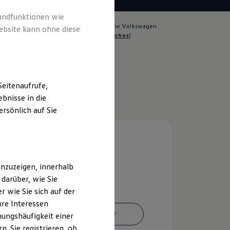
rundfunktionen wie
lich für die Inhalte auf dieser Seite ist die Volkswagen
ebsite kann ohne diese
le Hamburg GmbH
(
Impressum & Rechtliches
)
eitenaufrufe,
bnisse in die
rsönlich auf Sie
nzuzeigen, innerhalb
darüber, wie Sie
 wie Sie sich auf der
hre Interessen
Ansprechpartner
ungshäufigkeit einer
. Sie registrieren, ob