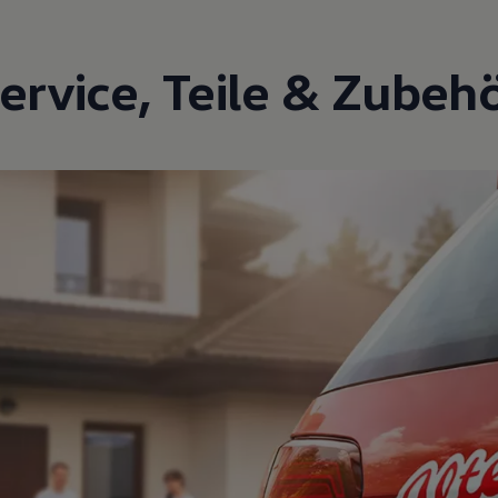
ervice
,
Teile
&
Zubeh