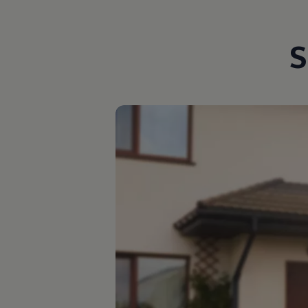
Motorenöl und Flüssigkeiten
Räder und Reifen
Pannen- und Unfallhilfe
S
Economy Service
Volkswagen Teile
Zubehör
Modellspezifisches Zubehör
Schutz und Pflege
Transport
Entertainment und Elektronik
Individualisieren
Wallbox und Ladekabel
Digitale Extras
Dienste für Ihr Modell finden
Volkswagen Apps, Login und Shop
Handy und Fahrzeug verbinden
Updates für Software, Karten und Radio
Über Ihr Auto
Vorgängermodelle
Kundeninformationen
Volkswagen Kundenbetreuung
Warn- und Kontrollleuchten
Assistenzsysteme
Digitale Betriebsanleitung
Live Beratung