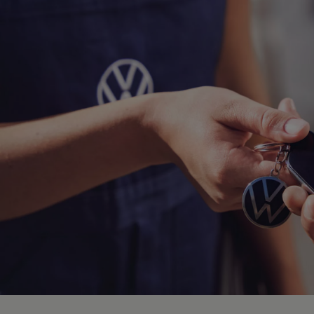
Hybridautos
Marke und Erlebnis
Volkswagen R und R Experience
R-Modelle
R Experience
Driving Experience
Volkswagen entdecken
Werkbesichtigung
Factory visit
Lifestyle Shop
T-Roc Kollektion
Golf Kollektion
ID. Kollektion
Volkswagen Kollektion
R-Kollektion
GTI Kollektion
Fußball Drop
we drive football
#wedriveproud
Besitzer und Service
myVolkswagen
Software Updates
Service und Ersatzteile
Inspektion und HU/AU
Reparaturen und Checks