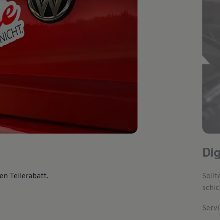
Di
en Teilerabatt
.
Soll
schic
Servi