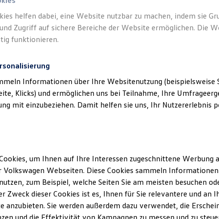
okies
kies helfen dabei, eine Website nutzbar zu machen, indem sie G
Verantwort
und Zugriff auf sichere Bereiche der Website ermöglichen. Die W
Automobi
tig funktionieren.
rsonalisierung
mmeln Informationen über Ihre Websitenutzung (beispielsweise S
eite, Klicks) und ermöglichen uns bei Teilnahme, Ihre Umfrageerge
g mit einzubeziehen. Damit helfen sie uns, Ihr Nutzererlebnis pe
Cookies, um Ihnen auf Ihre Interessen zugeschnittene Werbung a
Unsere Abteilungen
r Volkswagen Webseiten. Diese Cookies sammeln Informationen 
utzen, zum Beispiel, welche Seiten Sie am meisten besuchen oder
Montag
-
Freitag
07:00
-
19:00
Uhr
r Zweck dieser Cookies ist es, Ihnen für Sie relevantere und an I
Samstag
09:00
-
13:00
Uhr
rg
e anzubieten. Sie werden außerdem dazu verwendet, die Erschein
Sonntag
Geschlossen
zen und die Effektivität von Kampagnen zu messen und zu steuern