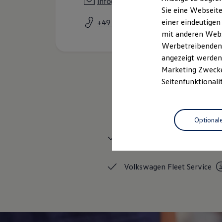
info@volkswagen-hamburg.de
Elektrofahrzeugkonzepte
Sie eine Webseite
ID. EVERY1
einer eindeutigen
+49 40 2515160
Reichweite
Reichweite der ID. Modelle
mit anderen Webse
Reichweite im Winter
Werbetreibenden,
Rekuperation
angezeigt werden 
Laden
Laden unterwegs
Marketing Zwecken
Laden Zuhause
Seitenfunktionali
Ladestationen finden
Ladezeitensimulator
Batterie
Sicherheit
Optional
Garantie und Lebensdauer
Nachhaltigkeit
Service
Technologie
Kosten und Kauf
Verbrauchskosten
Kaufoptionen
Volkswagen Fleet
Service
E-Auto-Förderung
Software und Konnektivität
Die ID. Software 6
ID. Software Versionen und Updates
Digitale Extras
Schnittstellen zu Ihrem ID.