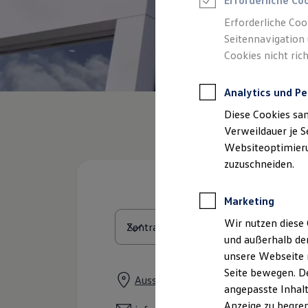
Erforderliche Co
Reifenpakete
Leasing
Erforderliche Coo
Leasing-Angebote
Seitennavigation 
Gebrauchtwagen Leasing
Cookies nicht rich
Junge Gebrauchtwagen-Leasing
Elektroauto Leasing
Kleinwagen-Leasing
Analytics und Pe
Leasing ohne Anzahlung
Finanzierung
Diese Cookies sa
Autokredit mit Schlussrate
Versicherungen und Garantien
Verweildauer je S
Kfz-Versicherung
Websiteoptimierun
Restschuldversicherungen
zuzuschneiden.
Garantien
Wartungsverträge
Geschäftskunden
Marketing
Professional Class bei Volkswagen
Großkunden
Wir nutzen diese 
Behörden
und außerhalb de
Direktkunden
Sonderfahrzeuge
unsere Webseite n
Anpfiff zum Gewinn
Seite bewegen. De
Elektromobilität
Ausschläger Weg 74, 20537 Hambu
angepasste Inhalt
Elektroautos
ID. Tutorials
Anzeige zu begren