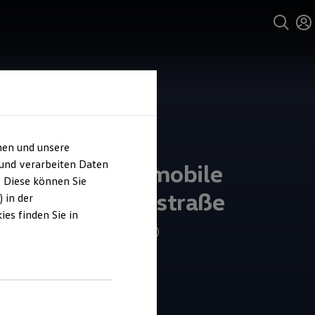
hen und unsere
 und verarbeiten Daten
kswagen Automobile
. Diese können Sie
mburg Wendenstraße
 in der
es finden Sie in
4.8
|
278 Bewertungen