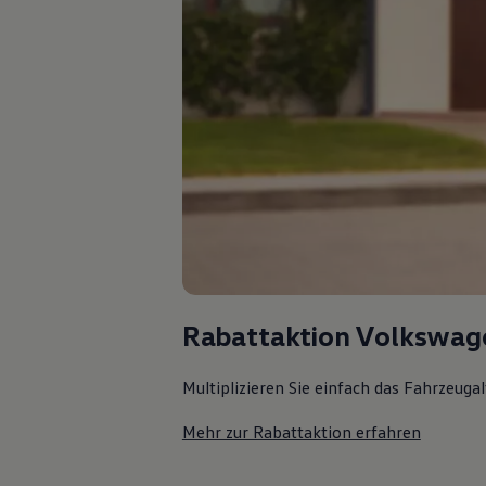
Magazin
Lifestyle
Transport
Familie
Elektromobilität
Volkswagen R
Pannen- und Unfallhilfe
Volkswagen Kundenbetreuung
Rabattaktion Volkswag
Multiplizieren Sie einfach das Fahrzeuga
Mehr zur Rabattaktion erfahren