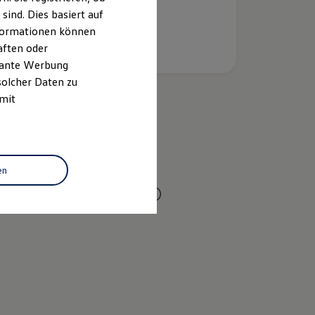
ind. Dies basiert auf
Informationen können
aften oder
evante Werbung
solcher Daten zu
 mit
k
en
Online-Fahrzeugbewertung