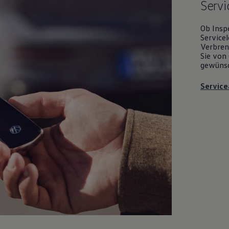
Servi
Ob Insp
Servicel
Verbrenn
Sie von 
gewüns
Service