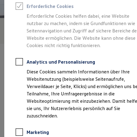
Reifenpakete
Erforderliche Cookies
Leasing
Leasing-Angebote
Erforderliche Cookies helfen dabei, eine Website
Gebrauchtwagen Leasing
nutzbar zu machen, indem sie Grundfunktionen wie
Junge Gebrauchtwagen-Leasing
Elektroauto Leasing
Seitennavigation und Zugriff auf sichere Bereiche de
Kleinwagen-Leasing
Website ermöglichen. Die Website kann ohne diese
Leasing ohne Anzahlung
Cookies nicht richtig funktionieren.
Finanzierung
Autokredit mit Schlussrate
Versicherungen und Garantien
Analytics und Personalisierung
Kfz-Versicherung
Restschuldversicherungen
Diese Cookies sammeln Informationen über Ihre
Garantien
Verantwortlich für die Inhalte auf dieser Seite ist die VHG
Websitenutzung (beispielsweise Seitenaufrufe,
Wartungsverträge
Rittersbacher GmbH Standort Germersheim
Geschäftskunden
Verweildauer je Seite, Klicks) und ermöglichen uns b
(
Impressum & Rechtliches
)
Professional Class bei Volkswagen
Teilnahme, Ihre Umfrageergebnisse in die
Großkunden
Websiteoptimierung mit einzubeziehen. Damit helf
Behörden
Direktkunden
sie uns, Ihr Nutzererlebnis persönlich auf Sie
Unsere 
Sonderfahrzeuge
zuzuschneiden.
Anpfiff zum Gewinn
Elektromobilität
Elektroautos
Bellheimer Straße 9, 76726 Germersheim
Marketing
ID. Tutorials