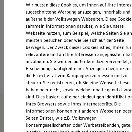
Elektrofahrzeugkonzepte
Wir nutzen diese Cookies, um Ihnen auf Ihre Intere
Montag
-
Freitag
07:30
-
18:00
Uhr
ID. EVERY1
zugeschnittene Werbung anzuzeigen, innerhalb und
Reichweite
Samstag
Geschlossen
außerhalb der Volkswagen Webseiten. Diese Cookie
Reichweite der ID. Modelle
Sonntag
Geschlossen
Reichweite im Winter
sammeln Informationen darüber, wie Sie unsere
Rekuperation
Webseite nutzen, zum Beispiel, welche Seiten Sie a
Laden
anfrage.germersheim@rittersbacher.de
meisten besuchen oder wie Sie sich auf der Seite
Laden unterwegs
Laden Zuhause
bewegen. Der Zweck dieser Cookies ist es, Ihnen für
Ladestationen finden
+49 7274 70150
relevantere und an Ihre Interessen angepasste Inhal
Ladezeitensimulator
anzubieten. Sie werden außerdem dazu verwendet, d
Batterie
Sicherheit
Erscheinungshäufigkeit einer Anzeige zu begrenzen 
Ansprechpartner
Garantie und Lebensdauer
die Effektivität von Kampagnen zu messen und zu
Nachhaltigkeit
steuern. Sie registrieren, ob Sie eine Webseite besuc
Technologie
Kosten und Kauf
haben oder nicht, sowie welche Inhalte genutzt wo
Verbrauchskosten
sind. Dies basiert auf einer eindeutigen Identifikatio
Kaufoptionen
Ihres Browsers sowie Ihres Internetgeräts. Die
E-Auto-Förderung
Software und Konnektivität
Informationen können mit anderen Webseiten oder
Wie können wir
Die ID. Software 6
Seiten Dritter, wie z.B. Volkswagen
ID. Software Versionen und Updates
Konzerngesellschaften oder Werbetreibenden, getei
Digitale Extras
Ihnen weiterhelfen?
Schnittstellen zu Ihrem ID.