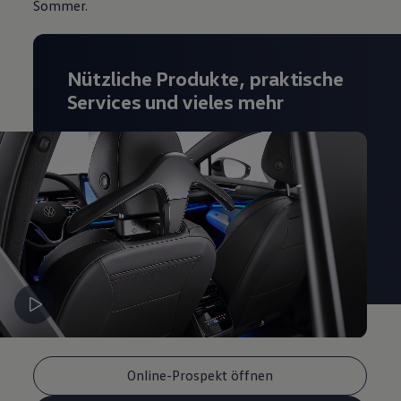
Sommer.
Magazin
Lifestyle
Transport
Familie
Nützliche Produkte, praktische
Elektromobilität
Volkswagen R
Services und vieles mehr
Pannen- und Unfallhilfe
Volkswagen Kundenbetreuung
Online-Prospekt öffnen