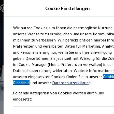
Modelle und Konfigurator
Cookie Einstellungen
Konfigurator
Modelle vergleichen
Konfiguration laden
Zum
Zum
Autosuche
Verkauf und Service
Wir nutzen Cookies, um Ihnen die bestmögliche Nutzung
Hauptinhalt
Footer
Elektroautos
VHG Rittersbacher GmbH
springen
springen
unserer Webseite zu ermöglichen und unsere Kommunika
ENERGY Sondermodelle
Nutzfahrzeuge
mit Ihnen zu verbessern. Wir berücksichtigen hierbei Ihr
Standort Germersheim
SUV und CUV
Präferenzen und verarbeiten Daten für Marketing, Analyt
Familienautos
und Personalisierung nur, wenn Sie uns Ihre Einwilligung
Kombis
4.6
|
156 Bewertungen
Kompaktwagen
geben. Diese können Sie jederzeit mit Wirkung für die Zu
Sportwagen
im Cookie Manager (Meine Präferenzen verwalten) in der
Schnell verfügbare Fahrzeuge
Angebote und Produkte
Datenschutzerklärung widerrufen. Weitere Informatione
Aktuelle Angebote
unseren eingesetzten Cookies finden Sie in unserer
Cooki
E-Auto-Förderung
Richtlinie
und unserer
Datenschutzerklärung
.
Volkswagen Marktplatz
Die ENERGY Sondermodelle
Folgende Kategorien von Cookies werden durch uns
Junge Gebrauchtwagen und Gebrauchtwagen
Volkswagen Zertifizierte Gebrauchtwagen
eingesetzt:
Elektromobilität bei Gebrauchtwagen
Zubehör- und Serviceangebote
Saisonangebote