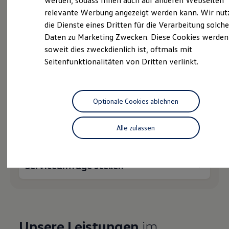
werden, sodass Ihnen auch auf anderen Webseiten
Hybridautos
relevante Werbung angezeigt werden kann. Wir nut
Marke und Erlebnis
die Dienste eines Dritten für die Verarbeitung solche
Volkswagen R und R Experience
R-Modelle
Daten zu Marketing Zwecken. Diese Cookies werden
R Experience
soweit dies zweckdienlich ist, oftmals mit
Probefahrt vereinbaren
Driving Experience
Seitenfunktionalitäten von Dritten verlinkt.
Volkswagen entdecken
Werkbesichtigung
Factory visit
Lifestyle Shop
T-Roc Kollektion
Optionale Cookies ablehnen
Golf Kollektion
Fahrzeugangebot anfordern
ID. Kollektion
Volkswagen Kollektion
Alle zulassen
R-Kollektion
GTI Kollektion
Fußball Drop
we drive football
Serviceanfrage stellen
#wedriveproud
Besitzer und Service
myVolkswagen
Software Updates
Service und Ersatzteile
Inspektion und HU/AU
Unsere Leistungen
im
Reparaturen und Checks