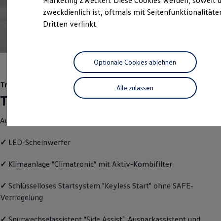
Marketing Zwecken. Diese Cookies werden, soweit d
Hybridautos
zweckdienlich ist, oftmals mit Seitenfunktionalität
Marke und Erlebnis
Dritten verlinkt.
Volkswagen R und R Experience
R-Modelle
1
R Experience
Driving Experience
Volkswagen entdecken
Optionale Cookies ablehnen
Werkbesichtigung
Factory visit
Trend
Lifestyle Shop
Alle zulassen
T-Roc Kollektion
Trend
Golf Kollektion
ID. Kollektion
Ausstattung mit Fokus auf Funktionalität
Volkswagen Kollektion
R-Kollektion
GTI Kollektion
✓
LED-Scheinwerfer
Fußball Drop
we drive football
✓
Klimaanlage "Climatronic" mit Aktiv-Kombifilter
#wedriveproud
Besitzer und Service
myVolkswagen
✓
Schlüsselloses Startsystem "Keyless Start" ohne SAFE-
Software Updates
Verriegelung
Service und Ersatzteile
Inspektion und HU/AU
✓
Spurwechselassistent "Side Assist", Ausparkassistent und
Reparaturen und Checks