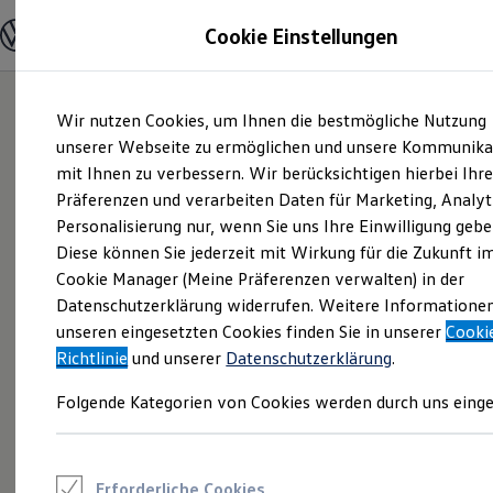
Modelle und Konfigurator
Cookie Einstellungen
Konfigurator
Modelle vergleichen
Konfiguration laden
Zum
Zum
Autosuche
Wir nutzen Cookies, um Ihnen die bestmögliche Nutzung
Hauptinhalt
Footer
Elektroautos
springen
springen
unserer Webseite zu ermöglichen und unsere Kommunika
ENERGY Sondermodelle
Nutzfahrzeuge
mit Ihnen zu verbessern. Wir berücksichtigen hierbei Ihr
SUV und CUV
Präferenzen und verarbeiten Daten für Marketing, Analyt
Familienautos
Personalisierung nur, wenn Sie uns Ihre Einwilligung gebe
Kombis
Kompaktwagen
Diese können Sie jederzeit mit Wirkung für die Zukunft i
Sportwagen
Cookie Manager (Meine Präferenzen verwalten) in der
Schnell verfügbare Fahrzeuge
Angebote und Produkte
Datenschutzerklärung widerrufen. Weitere Informatione
Aktuelle Angebote
unseren eingesetzten Cookies finden Sie in unserer
Cooki
E-Auto-Förderung
Richtlinie
und unserer
Datenschutzerklärung
.
Volkswagen Marktplatz
Die ENERGY Sondermodelle
Folgende Kategorien von Cookies werden durch uns einge
Junge Gebrauchtwagen und Gebrauchtwagen
Volkswagen Zertifizierte Gebrauchtwagen
Elektromobilität bei Gebrauchtwagen
Zubehör- und Serviceangebote
Saisonangebote
Erforderliche Cookies