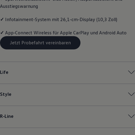
Motorenöl und Flüssigkeiten
Ausstiegswarnung
Räder und Reifen
Pannen- und Unfallhilfe
✓
Infotainment-System mit 26,1-cm-Display (10,3 Zoll)
Economy Service
Volkswagen Teile
Zubehör
✓
App‑Connect
Wireless für Apple
CarPlay
und
Android
Auto
Modellspezifisches Zubehör
Schutz und Pflege
Jetzt Probefahrt vereinbaren
Transport
Entertainment und Elektronik
Individualisieren
Wallbox und Ladekabel
Digitale Extras
Life
Dienste für Ihr Modell finden
Volkswagen Apps, Login und Shop
Handy und Fahrzeug verbinden
Updates für Software, Karten und Radio
Style
Über Ihr Auto
Vorgängermodelle
Kundeninformationen
Volkswagen Kundenbetreuung
R‑Line
Warn- und Kontrollleuchten
Assistenzsysteme
Digitale Betriebsanleitung
Live Beratung