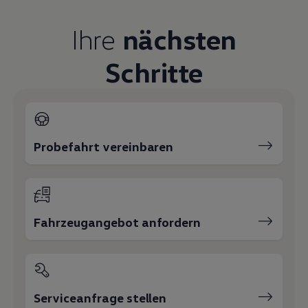
Magazin
Lifestyle
Ihre
nächsten
Transport
Familie
Elektromobilität
Schritte
Volkswagen R
Pannen- und Unfallhilfe
Volkswagen Kundenbetreuung
Probefahrt vereinbaren
Fahrzeugangebot anfordern
Serviceanfrage stellen