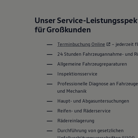
Hybridautos
Marke und Erlebnis
Volkswagen R und R Experience
Unser
Service
-Leistungsspe
R-Modelle
R Experience
für Großkunden
Driving Experience
Volkswagen entdecken
Werkbesichtigung
Terminbuchung Online
– jederzeit f
Factory visit
Lifestyle Shop
24 Stunden Fahrzeugannahme- und R
T-Roc Kollektion
Allgemeine Fahrzeugreparaturen
Golf Kollektion
ID. Kollektion
Inspektionsservice
Volkswagen Kollektion
R-Kollektion
Professionelle Diagnose an Fahrzeuge
GTI Kollektion
und Mechanik
Fußball Drop
we drive football
Haupt- und Abgasuntersuchungen
#wedriveproud
Besitzer und Service
Reifen- und Räderservice
myVolkswagen
Software Updates
Rädereinlagerung
Service und Ersatzteile
Durchführung von gesetzlichen
Inspektion und HU/AU
Reparaturen und Checks
Unfallverhütungsvorschriften (UVV)