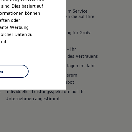
ind. Dies basiert auf
de unseres Fleet Business Center im
Service
Informationen können
ren Sie von besonderen Leistungen die auf Ihre
aften oder
sse zugeschnitten sind.
evante Werbung
Kurzfristige Terminvereinbarung für Groß-
solcher Daten zu
und Flottenkunden
 mit
Fleet Business Serviceberater – Ihr
persönlicher Ansprechpartner des Vertrauens
24 Stunden Notdienst an 365 Tagen im Jahr
en
Grenzenlose Mobilität mit unserem
vielfältigen Ersatzwagen Angebot
Individuelles Leistungsspektrum auf Ihr
Unternehmen abgestimmt