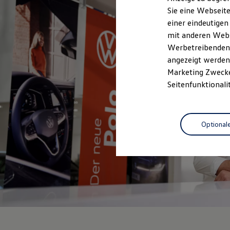
Elektrofahrzeugkonzepte
Sie eine Webseite
ID. EVERY1
einer eindeutigen
Reichweite
Reichweite der ID. Modelle
mit anderen Webse
Reichweite im Winter
Werbetreibenden,
Rekuperation
angezeigt werden 
Laden
Laden unterwegs
Marketing Zwecken
Laden Zuhause
Seitenfunktionali
Ladestationen finden
Ladezeitensimulator
Batterie
Sicherheit
Optional
Garantie und Lebensdauer
Nachhaltigkeit
Technologie
Kosten und Kauf
Verbrauchskosten
Kaufoptionen
E-Auto-Förderung
Software und Konnektivität
Die ID. Software 6
ID. Software Versionen und Updates
Digitale Extras
Schnittstellen zu Ihrem ID.