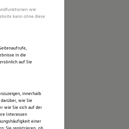
rundfunktionen wie
ebsite kann ohne diese
eitenaufrufe,
bnisse in die
rsönlich auf Sie
nzuzeigen, innerhalb
darüber, wie Sie
 wie Sie sich auf der
hre Interessen
ungshäufigkeit einer
usive Vorteile
. Sie registrieren, ob