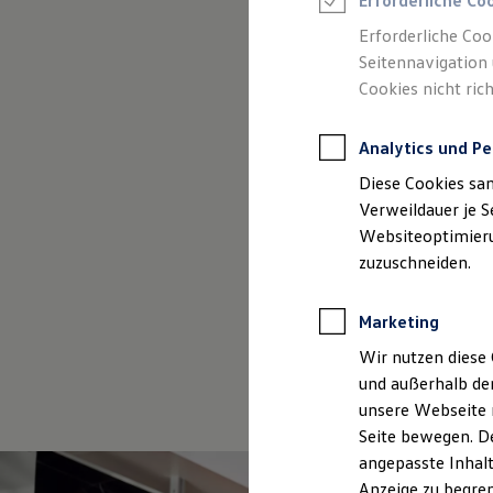
Erforderliche Co
Reifenpakete
Leasing
Erforderliche Coo
Leasing-Angebote
Seitennavigation 
Gebrauchtwagen Leasing
Cookies nicht rich
Junge Gebrauchtwagen-Leasing
Elektroauto Leasing
Kleinwagen-Leasing
Analytics und Pe
Leasing ohne Anzahlung
(
Impressum & Rechtliches
)
Finanzierung
Diese Cookies sa
Autokredit mit Schlussrate
Versicherungen und Garantien
Verweildauer je S
Kfz-Versicherung
Websiteoptimierun
Restschuldversicherungen
zuzuschneiden.
Garantien
Wartungsverträge
Geschäftskunden
Marketing
Professional Class bei Volkswagen
Großkunden
Wir nutzen diese 
Behörden
und außerhalb de
Direktkunden
Sonderfahrzeuge
unsere Webseite n
Anpfiff zum Gewinn
Seite bewegen. De
Elektromobilität
angepasste Inhalt
Elektroautos
ID. Tutorials
Anzeige zu begren