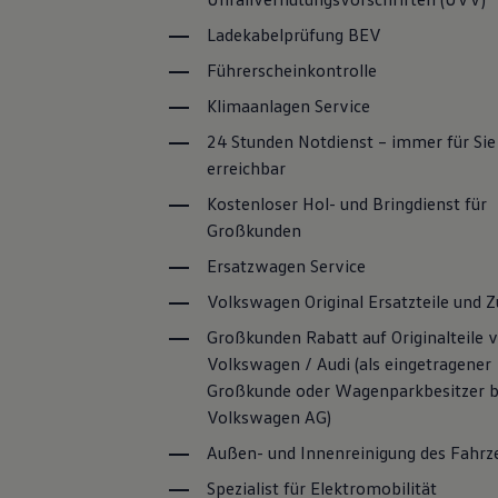
Motorenöl und Flüssigkeiten
Ladekabelprüfung BEV
Räder und Reifen
Pannen- und Unfallhilfe
Führerscheinkontrolle
Economy Service
Volkswagen Teile
Klimaanlagen
Service
Zubehör
Modellspezifisches Zubehör
24 Stunden Notdienst – immer für Sie
Schutz und Pflege
erreichbar
Transport
Entertainment und Elektronik
Kostenloser Hol- und Bringdienst für
Individualisieren
Großkunden
Wallbox und Ladekabel
Digitale Extras
Ersatzwagen
Service
Dienste für Ihr Modell finden
Volkswagen Apps, Login und Shop
Volkswagen
Original
Ersatzteile und
Z
Handy und Fahrzeug verbinden
Updates für Software, Karten und Radio
Großkunden Rabatt auf Originalteile 
Über Ihr Auto
Volkswagen
/ Audi (als eingetragener
Vorgängermodelle
Großkunde oder Wagenparkbesitzer b
Kundeninformationen
Volkswagen Kundenbetreuung
Volkswagen
AG)
Warn- und Kontrollleuchten
Außen- und Innenreinigung des Fahrz
Assistenzsysteme
Digitale Betriebsanleitung
Spezialist für Elektromobilität
Live Beratung