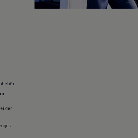
ubehör
von
ei der
euges