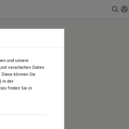
hen und unsere
 und verarbeiten Daten
. Diese können Sie
 in der
es finden Sie in