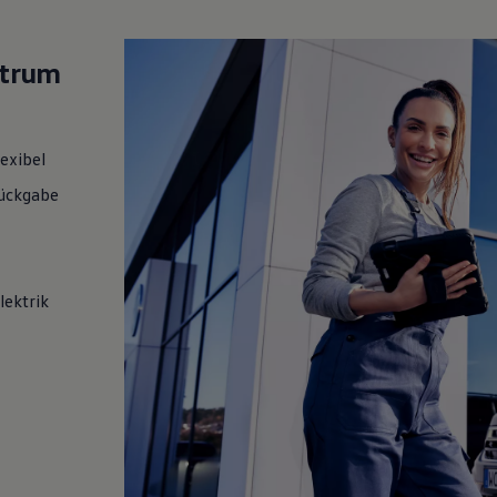
ktrum
lexibel
ückgabe
lektrik