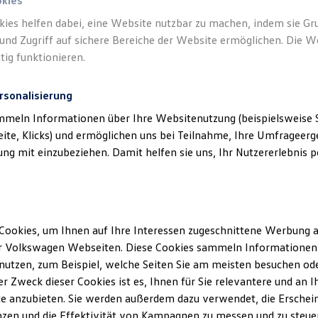
okies
kies helfen dabei, eine Website nutzbar zu machen, indem sie G
und Zugriff auf sichere Bereiche der Website ermöglichen. Die W
tig funktionieren.
rsonalisierung
mmeln Informationen über Ihre Websitenutzung (beispielsweise S
eite, Klicks) und ermöglichen uns bei Teilnahme, Ihre Umfrageerge
g mit einzubeziehen. Damit helfen sie uns, Ihr Nutzererlebnis pe
Cookies, um Ihnen auf Ihre Interessen zugeschnittene Werbung a
r Volkswagen Webseiten. Diese Cookies sammeln Informationen 
utzen, zum Beispiel, welche Seiten Sie am meisten besuchen oder
r Zweck dieser Cookies ist es, Ihnen für Sie relevantere und an I
e anzubieten. Sie werden außerdem dazu verwendet, die Erschein
Exkl
zen und die Effektivität von Kampagnen zu messen und zu steuern