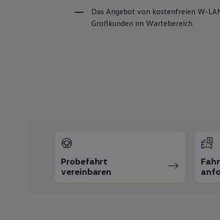
Magazin
Das Angebot von kostenfreien W-LAN
Lifestyle
Großkunden im Wartebereich
Transport
Familie
Elektromobilität
Volkswagen R
Pannen- und Unfallhilfe
Volkswagen Kundenbetreuung
Probefahrt
Fah
vereinbaren
anfo