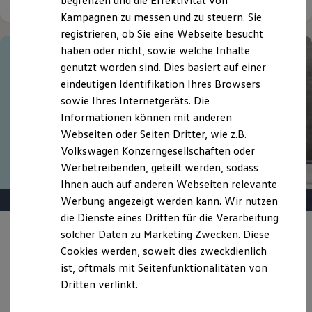
begrenzen und die Effektivität von
Hybridautos
Kampagnen zu messen und zu steuern. Sie
Marke und Erlebnis
registrieren, ob Sie eine Webseite besucht
Volkswagen R und R Experience
R-Modelle
haben oder nicht, sowie welche Inhalte
R Experience
genutzt worden sind. Dies basiert auf einer
Driving Experience
eindeutigen Identifikation Ihres Browsers
Volkswagen entdecken
Werkbesichtigung
sowie Ihres Internetgeräts. Die
Factory visit
Informationen können mit anderen
Lifestyle Shop
Webseiten oder Seiten Dritter, wie z.B.
T-Roc Kollektion
Golf Kollektion
Volkswagen Konzerngesellschaften oder
ID. Kollektion
Werbetreibenden, geteilt werden, sodass
Volkswagen Kollektion
Ihnen auch auf anderen Webseiten relevante
R-Kollektion
GTI Kollektion
Werbung angezeigt werden kann. Wir nutzen
Fußball Drop
die Dienste eines Dritten für die Verarbeitung
we drive football
Unser Fahrschul-Kompetenzzentrum –
solcher Daten zu Marketing Zwecken. Diese
#wedriveproud
Besitzer und Service
exclusive Angebote in und rund um Berlin
Cookies werden, soweit dies zweckdienlich
myVolkswagen
ist, oftmals mit Seitenfunktionalitäten von
Software Updates
Dritten verlinkt.
Service und Ersatzteile
Details ansehen
Inspektion und HU/AU
Reparaturen und Checks