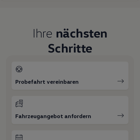
Magazin
Lifestyle
Transport
Familie
Elektromobilität
Ihre
nächsten
Volkswagen R
Pannen- und Unfallhilfe
Schritte
Volkswagen Kundenbetreuung
Probefahrt vereinbaren
Fahrzeugangebot anfordern