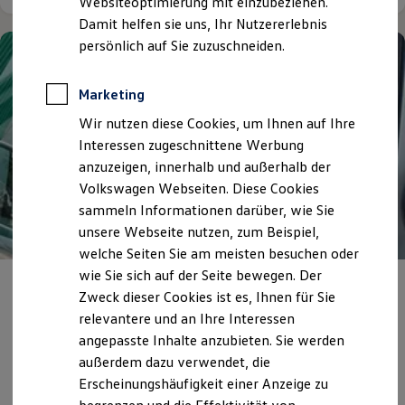
Websiteoptimierung mit einzubeziehen.
Elektrofahrzeugkonzepte
Damit helfen sie uns, Ihr Nutzererlebnis
ID. EVERY1
Reichweite
persönlich auf Sie zuzuschneiden.
Reichweite der ID. Modelle
Reichweite im Winter
Rekuperation
Marketing
Laden
Wir nutzen diese Cookies, um Ihnen auf Ihre
Laden unterwegs
Laden Zuhause
Interessen zugeschnittene Werbung
Ladestationen finden
anzuzeigen, innerhalb und außerhalb der
Ladezeitensimulator
Volkswagen Webseiten. Diese Cookies
Batterie
Sicherheit
sammeln Informationen darüber, wie Sie
Garantie und Lebensdauer
unsere Webseite nutzen, zum Beispiel,
Nachhaltigkeit
welche Seiten Sie am meisten besuchen oder
Technologie
Kosten und Kauf
wie Sie sich auf der Seite bewegen. Der
Volkswagen Automobile Berlin &
Verbrauchskosten
Zweck dieser Cookies ist es, Ihnen für Sie
Kaufoptionen
Potsdam
relevantere und an Ihre Interessen
E-Auto-Förderung
Software und Konnektivität
angepasste Inhalte anzubieten. Sie werden
Unsere Karrieremöglichkeiten
Die ID. Software 6
außerdem dazu verwendet, die
ID. Software Versionen und Updates
Erscheinungshäufigkeit einer Anzeige zu
Digitale Extras
Details ansehen
Schnittstellen zu Ihrem ID.