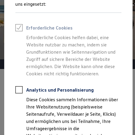
Reifenpakete
uns eingesetzt:
Leasing
Leasing-Angebote
Gebrauchtwagen Leasing
Junge Gebrauchtwagen-Leasing
Erforderliche Cookies
Elektroauto Leasing
Kleinwagen-Leasing
Erforderliche Cookies helfen dabei, eine
Leasing ohne Anzahlung
Website nutzbar zu machen, indem sie
Finanzierung
Autokredit mit Schlussrate
Grundfunktionen wie Seitennavigation und
Versicherungen und Garantien
Zugriff auf sichere Bereiche der Website
Kfz-Versicherung
ermöglichen. Die Website kann ohne diese
Restschuldversicherungen
Garantien
Cookies nicht richtig funktionieren.
Wartungsverträge
Angebot gültig bis 30.09.2026
Geschäftskunden
Professional Class bei Volkswagen
Analytics und Personalisierung
Heiß begehrt.
Kühl kalkuliert.
Großkunden
Diese Cookies sammeln Informationen über
Behörden
Ihr Traumauto? Heiß begehrt. Ihre Leasingrate? Eiskalt
Direktkunden
Ihre Websitenutzung (beispielsweise
machbar.
Sonderfahrzeuge
Seitenaufrufe, Verweildauer je Seite, Klicks)
Anpfiff zum Gewinn
und ermöglichen uns bei Teilnahme, Ihre
Elektromobilität
Details ansehen
Elektroautos
Umfrageergebnisse in die
ID. Tutorials