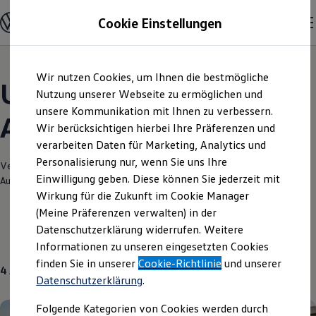
Modelle und Konfigurator
Cookie Einstellungen
Konfigurator
Modelle vergleichen
Konfiguration laden
Zum
Zum
Autosuche
Wir nutzen Cookies, um Ihnen die bestmögliche
Hauptinhalt
Footer
Elektroautos
Unsere aktuellen
springen
springen
Nutzung unserer Webseite zu ermöglichen und
ENERGY Sondermodelle
Nutzfahrzeuge
unsere Kommunikation mit Ihnen zu verbessern.
Angebote und mehr
SUV und CUV
Wir berücksichtigen hierbei Ihre Präferenzen und
Familienautos
verarbeiten Daten für Marketing, Analytics und
Kombis
Kompaktwagen
Personalisierung nur, wenn Sie uns Ihre
Verantwortlich für die Inhalte auf dieser Seite ist die Volkswagen
Sportwagen
Einwilligung geben. Diese können Sie jederzeit mit
Automobile Berlin GmbH
(
Impressum & Rechtliches
)
Schnell verfügbare Fahrzeuge
Angebote und Produkte
Wirkung für die Zukunft im Cookie Manager
Aktuelle Angebote
(Meine Präferenzen verwalten) in der
E-Auto-Förderung
Datenschutzerklärung widerrufen. Weitere
Volkswagen Marktplatz
Aktuelle Modelle
Neuwagen
Über uns
Informationen zu unseren eingesetzten Cookies
Die ENERGY Sondermodelle
Junge Gebrauchtwagen und Gebrauchtwagen
finden Sie in unserer
Cookie-Richtlinie
und unserer
4
Angebote
Volkswagen Zertifizierte Gebrauchtwagen
Datenschutzerklärung
.
Elektromobilität bei Gebrauchtwagen
Zubehör- und Serviceangebote
Folgende Kategorien von Cookies werden durch
Saisonangebote