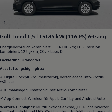
1
Golf
Trend 1,5 l TSI 85 kW (116
PS
) 6-Gang
Energieverbrauch kombiniert: 5,3 l/100 km; CO₂-Emission
kombiniert: 122 g/km; CO₂-Klasse: D.
Lackierung:
Uranograu
Ausstattungshighlights:
✓
Digital Cockpit Pro, mehrfarbig, verschiedene Info-Profile
wählbar
✓
Klimaanlage "Climatronic" mit Aktiv-Kombifilter
✓
App‑Connect
Wireless für Apple
CarPlay
und
Android
Auto
Weitere
Highlights
:
Multifunktionslenkrad, ,LED-Scheinwerfer
mit Tagfahrlicht und LED-Rückleuchten, Umfeldbeleuchtung mit