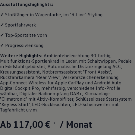
Ausstattungshighlights:
✓
Stoßfänger in Wagenfarbe, im
"
R‑Line
"-Styling
✓
Sportfahrwerk
✓
Top-Sportsitze vorn
✓
Progressivlenkung
Weitere
Highlights
:
Ambientebeleuchtung 30-farbig,
Multifunktions-Sportlenkrad in Leder, mit Schaltwippen, Pedale
in Edelstahl gebürstet, Automatische Distanzregelung ACC,
Kreuzungsassistent, Notbremsassistent "Front Assist",
Rückfahrkamera "Rear View", Verkehrszeichenerkennung,
App‑Connect
Wireless für Apple
CarPlay
und
Android
Auto,
Digital Cockpit Pro, mehrfarbig, verschiedene Info-Profile
wählbar, Digitaler Radioempfang DAB+, Klimaanlage
"Climatronic" mit Aktiv-Kombifilter, Schlüsselloses Startsystem
"Keyless Start", LED-Rückleuchten, LED-Scheinwerfer mit
Tagfahrlicht u.v.m.
Ab 117,00 €
/ Monat
3