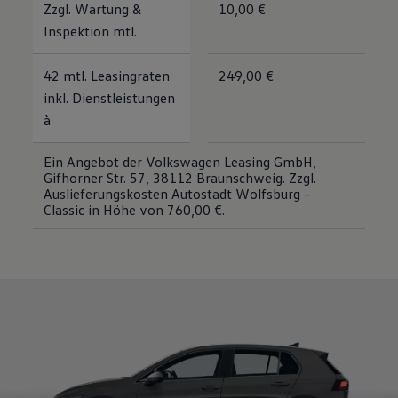
Zzgl. Wartung &
10,00 €
Magazin
Inspektion mtl.
Lifestyle
Transport
Familie
42 mtl. Leasingraten
249,00 €
Elektromobilität
Volkswagen R
inkl. Dienstleistungen
Pannen- und Unfallhilfe
à
Volkswagen Kundenbetreuung
Ein Angebot der Volkswagen Leasing GmbH,
Gifhorner Str. 57, 38112 Braunschweig. Zzgl.
Auslieferungskosten Autostadt Wolfsburg –
Classic in Höhe von 760,00 €.