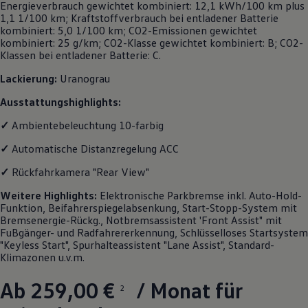
Energieverbrauch gewichtet kombiniert: 12,1 kWh/100 km plus
1,1 1/100 km; Kraftstoffverbrauch bei entladener Batterie
kombiniert: 5,0 1/100 km; CO
2
-Emissionen gewichtet
kombiniert: 25 g/km; CO
2
-Klasse gewichtet kombiniert: B; CO
2
-
Klassen bei entladener Batterie: C.
Lackierung:
Uranograu
Ausstattungshighlights:
✓
Ambientebeleuchtung 10-farbig
✓
Automatische Distanzregelung ACC
✓
Rückfahrkamera "Rear View"
Weitere
Highlights
:
Elektronische Parkbremse inkl. Auto-Hold-
Funktion, Beifahrerspiegelabsenkung, Start-Stopp-System mit
Bremsenergie-Rückg., Notbremsassistent 'Front Assist" mit
FuBgänger- und Radfahrererkennung, Schlüsselloses Startsystem
"Keyless Start", Spurhalteassistent "Lane Assist", Standard-
Klimazonen u.v.m.
Ab 259,00 €
/ Monat für
2