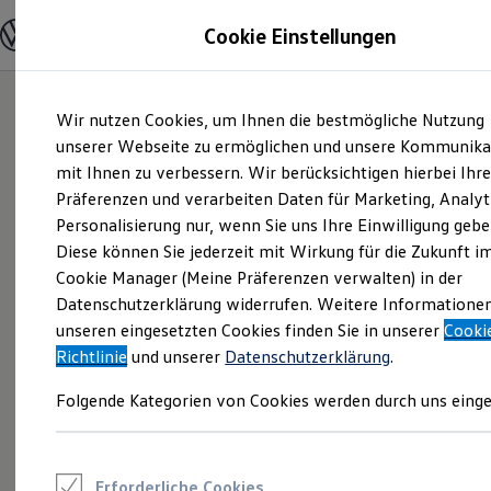
Modelle und Konfigurator
Cookie Einstellungen
Konfigurator
Modelle vergleichen
Konfiguration laden
Zum
Zum
Autosuche
Wir nutzen Cookies, um Ihnen die bestmögliche Nutzung
Hauptinhalt
Footer
Elektroautos
springen
springen
unserer Webseite zu ermöglichen und unsere Kommunika
ENERGY Sondermodelle
Nutzfahrzeuge
mit Ihnen zu verbessern. Wir berücksichtigen hierbei Ihr
SUV und CUV
Präferenzen und verarbeiten Daten für Marketing, Analyt
Familienautos
Personalisierung nur, wenn Sie uns Ihre Einwilligung gebe
Kombis
Kompaktwagen
Diese können Sie jederzeit mit Wirkung für die Zukunft i
Sportwagen
Cookie Manager (Meine Präferenzen verwalten) in der
Schnell verfügbare Fahrzeuge
Angebote und Produkte
Datenschutzerklärung widerrufen. Weitere Informatione
Aktuelle Angebote
unseren eingesetzten Cookies finden Sie in unserer
Cooki
E-Auto-Förderung
Richtlinie
und unserer
Datenschutzerklärung
.
Volkswagen Marktplatz
Die ENERGY Sondermodelle
Folgende Kategorien von Cookies werden durch uns einge
Junge Gebrauchtwagen und Gebrauchtwagen
Volkswagen Zertifizierte Gebrauchtwagen
Elektromobilität bei Gebrauchtwagen
Zubehör- und Serviceangebote
Saisonangebote
Erforderliche Cookies