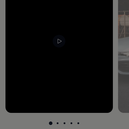
--:--
5
undefined, --:--