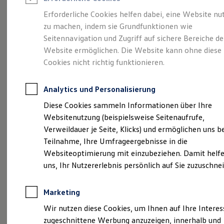
Reifenpakete
Leasing
Erforderliche Cookies helfen dabei, eine Website nu
Leasing-Angebote
zu machen, indem sie Grundfunktionen wie
Gebrauchtwagen Leasing
Eine Klasse für sich.
Seitennavigation und Zugriff auf sichere Bereiche de
Junge Gebrauchtwagen-Leasing
Elektroauto Leasing
Website ermöglichen. Die Website kann ohne diese
Kleinwagen-Leasing
Der Golf.
Cookies nicht richtig funktionieren.
Leasing ohne Anzahlung
Finanzierung
Autokredit mit Schlussrate
Analytics und Personalisierung
Versicherungen und Garantien
Kfz-Versicherung
Diese Cookies sammeln Informationen über Ihre
Restschuldversicherungen
Websitenutzung (beispielsweise Seitenaufrufe,
Garantien
Verweildauer je Seite, Klicks) und ermöglichen uns b
Wartungsverträge
Geschäftskunden
Teilnahme, Ihre Umfrageergebnisse in die
Professional Class bei Volkswagen
Websiteoptimierung mit einzubeziehen. Damit helfe
Großkunden
uns, Ihr Nutzererlebnis persönlich auf Sie zuzuschne
Behörden
Direktkunden
Sonderfahrzeuge
Marketing
Anpfiff zum Gewinn
Elektromobilität
Wir nutzen diese Cookies, um Ihnen auf Ihre Intere
Elektroautos
zugeschnittene Werbung anzuzeigen, innerhalb und
ID. Tutorials