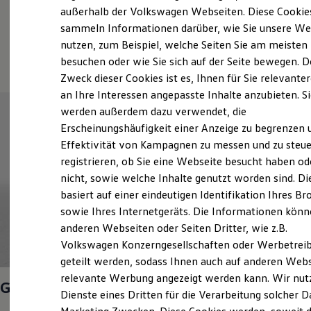
Elektrofahrzeugkonzepte
außerhalb der Volkswagen Webseiten. Diese Cookie
ID. EVERY1
sammeln Informationen darüber, wie Sie unsere We
Reichweite
nutzen, zum Beispiel, welche Seiten Sie am meisten
Reichweite der ID. Modelle
(
Impressum & Rechtliches
)
Reichweite im Winter
besuchen oder wie Sie sich auf der Seite bewegen. D
Rekuperation
Zweck dieser Cookies ist es, Ihnen für Sie relevante
Laden
an Ihre Interessen angepasste Inhalte anzubieten. S
Laden unterwegs
Laden Zuhause
werden außerdem dazu verwendet, die
Ladestationen finden
Erscheinungshäufigkeit einer Anzeige zu begrenzen 
Ladezeitensimulator
Effektivität von Kampagnen zu messen und zu steue
Batterie
Sicherheit
registrieren, ob Sie eine Webseite besucht haben od
Garantie und Lebensdauer
nicht, sowie welche Inhalte genutzt worden sind. Di
Nachhaltigkeit
basiert auf einer eindeutigen Identifikation Ihres B
Technologie
Kosten und Kauf
sowie Ihres Internetgeräts. Die Informationen kön
Verbrauchskosten
anderen Webseiten oder Seiten Dritter, wie z.B.
Kaufoptionen
Volkswagen Konzerngesellschaften oder Werbetrei
E-Auto-Förderung
1
Software und Konnektivität
geteilt werden, sodass Ihnen auch auf anderen Web
Die ID. Software 6
relevante Werbung angezeigt werden kann. Wir nut
ID. Software Versionen und Updates
Golf
Life 1,5 l TSI 85 kW (116
PS
) 6-Gang
Dienste eines Dritten für die Verarbeitung solcher D
Digitale Extras
Schnittstellen zu Ihrem ID.