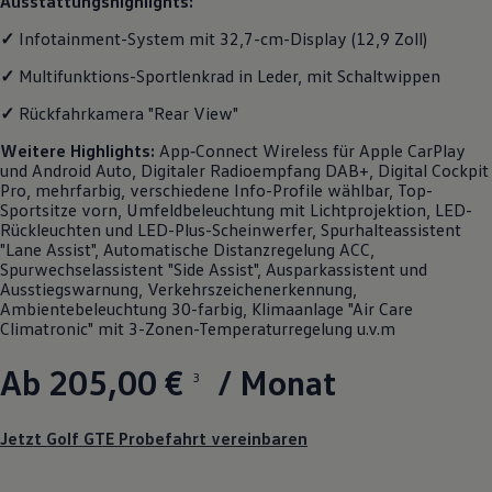
Ausstattungshighlights:
✓
Infotainment-System mit 32,7-cm-Display (12,9 Zoll)
✓
Multifunktions-Sportlenkrad in Leder, mit Schaltwippen
✓
Rückfahrkamera "Rear View"
Weitere
Highlights
:
App‑Connect
Wireless für Apple
CarPlay
und
Android
Auto, Digitaler Radioempfang DAB+, Digital Cockpit
Pro, mehrfarbig, verschiedene Info-Profile wählbar, Top-
Sportsitze vorn, Umfeldbeleuchtung mit Lichtprojektion, LED-
Rückleuchten und LED-Plus-Scheinwerfer, Spurhalteassistent
"Lane Assist", Automatische Distanzregelung ACC,
Spurwechselassistent "Side Assist", Ausparkassistent und
Ausstiegswarnung, Verkehrszeichenerkennung,
Ambientebeleuchtung 30-farbig, Klimaanlage "Air Care
Climatronic" mit 3-Zonen-Temperaturregelung u.v.m
Ab 205,00 €
/ Monat
3
Jetzt Golf GTE Probefahrt vereinbaren