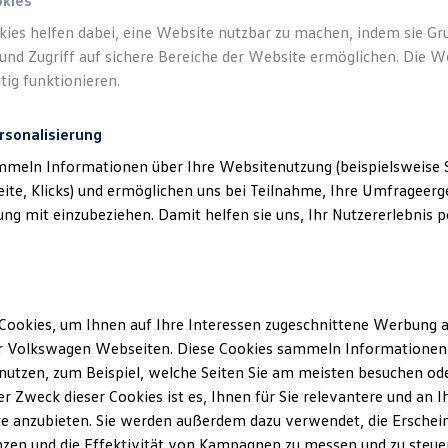
okies
kies helfen dabei, eine Website nutzbar zu machen, indem sie G
Verantwort
und Zugriff auf sichere Bereiche der Website ermöglichen. Die W
Südhanno
tig funktionieren.
rsonalisierung
mmeln Informationen über Ihre Websitenutzung (beispielsweise S
eite, Klicks) und ermöglichen uns bei Teilnahme, Ihre Umfrageerge
g mit einzubeziehen. Damit helfen sie uns, Ihr Nutzererlebnis pe
Cookies, um Ihnen auf Ihre Interessen zugeschnittene Werbung a
Unsere Abteilungen
r Volkswagen Webseiten. Diese Cookies sammeln Informationen 
utzen, zum Beispiel, welche Seiten Sie am meisten besuchen oder
Montag
-
Freitag
07:00
-
18:00
Uhr
r Zweck dieser Cookies ist es, Ihnen für Sie relevantere und an I
Samstag
09:00
-
13:00
Uhr
e anzubieten. Sie werden außerdem dazu verwendet, die Erschein
Sonntag
Geschlossen
zen und die Effektivität von Kampagnen zu messen und zu steuern