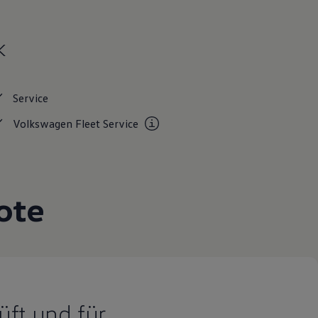
k
Service
Volkswagen Fleet
Service
ote
üft und für