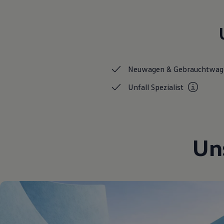
Hybridautos
Marke und Erlebnis
Volkswagen R und R Experience
R-Modelle
R Experience
Driving Experience
Volkswagen entdecken
Neuwagen &
Gebrauchtwag
Werkbesichtigung
Factory visit
Unfall
Spezialist
Lifestyle Shop
T-Roc Kollektion
Golf Kollektion
ID. Kollektion
Volkswagen Kollektion
R-Kollektion
Un
GTI Kollektion
Fußball Drop
we drive football
#wedriveproud
Besitzer und Service
myVolkswagen
Software Updates
Service und Ersatzteile
Inspektion und HU/AU
Reparaturen und Checks