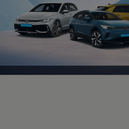
Motorenöl und Flüssigkeiten
Räder und Reifen
Pannen- und Unfallhilfe
Economy Service
Volkswagen Teile
Zubehör
Modellspezifisches Zubehör
Schutz und Pflege
Transport
Entertainment und Elektronik
Individualisieren
Wallbox und Ladekabel
Digitale Extras
Dienste für Ihr Modell finden
Volkswagen Apps, Login und Shop
Handy und Fahrzeug verbinden
Updates für Software, Karten und Radio
Über Ihr Auto
Vorgängermodelle
Kundeninformationen
Volkswagen Kundenbetreuung
Warn- und Kontrollleuchten
Assistenzsysteme
Digitale Betriebsanleitung
Live Beratung