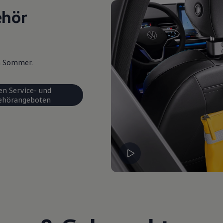
ehör
en Sommer.
en Service- und
ehörangeboten