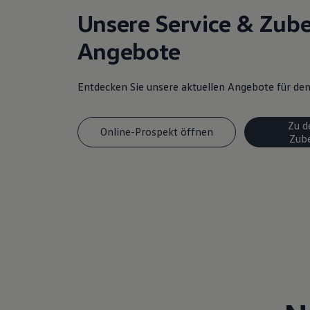
Magazin
Unsere Service & Zub
Lifestyle
Transport
Angebote
Familie
Elektromobilität
Volkswagen R
Entdecken Sie unsere aktuellen Angebote für d
Pannen- und Unfallhilfe
Volkswagen Kundenbetreuung
Zu d
Online-Prospekt öffnen
Zub