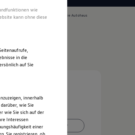
rundfunktionen wie
lich für die Inhalte auf dieser Seite ist die Autohaus
ebsite kann ohne diese
ver GmbH
(
Impressum & Rechtliches
)
eitenaufrufe,
bnisse in die
rsönlich auf Sie
nzuzeigen, innerhalb
darüber, wie Sie
 wie Sie sich auf der
hre Interessen
Ansprechpartner
ungshäufigkeit einer
. Sie registrieren, ob