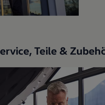
ervice
,
Teile
&
Zubeh