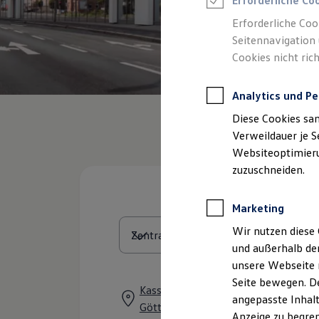
Erforderliche Co
Reifenpakete
Leasing
Erforderliche Coo
Leasing-Angebote
Seitennavigation 
Gebrauchtwagen Leasing
Cookies nicht rich
Junge Gebrauchtwagen-Leasing
Elektroauto Leasing
Kleinwagen-Leasing
Analytics und Pe
Leasing ohne Anzahlung
Finanzierung
Diese Cookies sa
Autokredit mit Schlussrate
Versicherungen und Garantien
Verweildauer je S
Kfz-Versicherung
Websiteoptimierun
Restschuldversicherungen
zuzuschneiden.
Garantien
Wartungsverträge
Geschäftskunden
Marketing
Professional Class bei Volkswagen
Großkunden
Wir nutzen diese 
Behörden
und außerhalb de
Direktkunden
Sonderfahrzeuge
unsere Webseite n
Anpfiff zum Gewinn
Seite bewegen. De
Elektromobilität
Kasseler Landstraße 53-69, 37081
angepasste Inhalt
Elektroautos
Göttingen
ID. Tutorials
Anzeige zu begren