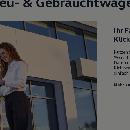
eu- &
Gebrauchtwag
Ihr 
Klic
Nutzen 
Wert Ih
Daten ei
Richtwe
einfach 
Mehr z