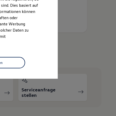
ind. Dies basiert auf
Informationen können
aften oder
evante Werbung
solcher Daten zu
 mit
helfen?
en
Serviceanfrage
stellen