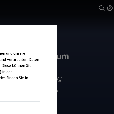
und Service
kswagen Zentrum
hen und unsere
 und verarbeiten Daten
tingen
. Diese können Sie
 in der
es finden Sie in
ndenzufriedenheit Verkauf 2026
4.8
|
685 Bewertungen