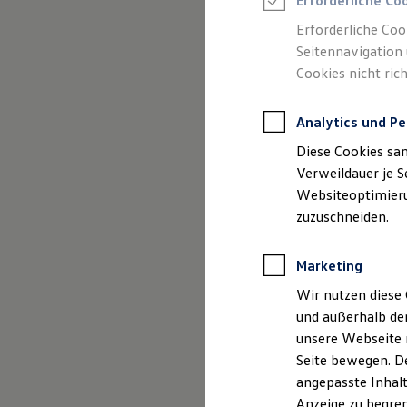
Erforderliche Co
Reifenpakete
Leasing
Erforderliche Coo
Leasing-Angebote
Seitennavigation 
Gebrauchtwagen Leasing
Cookies nicht rich
Junge Gebrauchtwagen-Leasing
Elektroauto Leasing
Kleinwagen-Leasing
Analytics und Pe
Leasing ohne Anzahlung
Finanzierung
Diese Cookies sa
Autokredit mit Schlussrate
Versicherungen und Garantien
Verweildauer je S
Kfz-Versicherung
Websiteoptimierun
Restschuldversicherungen
zuzuschneiden.
Garantien
Wartungsverträge
Geschäftskunden
Marketing
Professional Class bei Volkswagen
Großkunden
Wir nutzen diese 
Behörden
und außerhalb de
Direktkunden
Der Polo
Sonderfahrzeuge
unsere Webseite n
Anpfiff zum Gewinn
Seite bewegen. De
Elektromobilität
Kompakt, wendig und vol
angepasste Inhalt
Elektroautos
ID. Tutorials
Anzeige zu begren