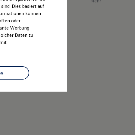
Mehr zum ID. Polo er
ind. Dies basiert auf
Informationen können
aften oder
evante Werbung
solcher Daten zu
 mit
en