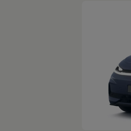
Hybridautos
Marke und Erlebnis
Volkswagen R und R Experience
R-Modelle
R Experience
Driving Experience
Volkswagen entdecken
Werkbesichtigung
Factory visit
Lifestyle Shop
T-Roc Kollektion
Golf Kollektion
ID. Kollektion
Volkswagen Kollektion
R-Kollektion
GTI Kollektion
Fußball Drop
we drive football
#wedriveproud
Besitzer und Service
myVolkswagen
Software Updates
Service und Ersatzteile
Inspektion und HU/AU
Reparaturen und Checks