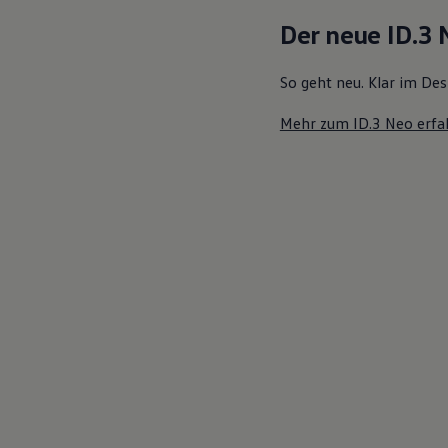
Motorenöl und Flüssigkeiten
Der neue ID.3
Räder und Reifen
Pannen- und Unfallhilfe
Economy Service
So geht neu. Klar im Des
Volkswagen Teile
Zubehör
Mehr zum ID.3 Neo erfa
Modellspezifisches Zubehör
Schutz und Pflege
Transport
Entertainment und Elektronik
Individualisieren
Wallbox und Ladekabel
Digitale Extras
Dienste für Ihr Modell finden
Volkswagen Apps, Login und Shop
Handy und Fahrzeug verbinden
Updates für Software, Karten und Radio
Über Ihr Auto
Vorgängermodelle
Kundeninformationen
Volkswagen Kundenbetreuung
Warn- und Kontrollleuchten
Assistenzsysteme
Digitale Betriebsanleitung
Live Beratung