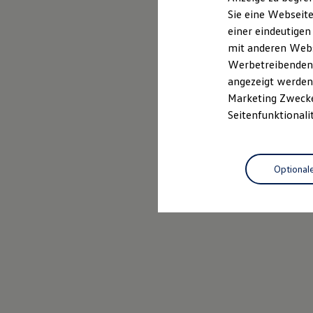
Mehr zum Polo erfahren
Elektrofahrzeugkonzepte
Sie eine Webseite
ID. EVERY1
einer eindeutigen
Reichweite
Reichweite der ID. Modelle
mit anderen Webse
Reichweite im Winter
Werbetreibenden,
Rekuperation
angezeigt werden 
Laden
Laden unterwegs
Marketing Zwecken
Laden Zuhause
Seitenfunktionali
Ladestationen finden
Ladezeitensimulator
Batterie
Sicherheit
Optional
Garantie und Lebensdauer
Nachhaltigkeit
Technologie
Kosten und Kauf
Verbrauchskosten
Kaufoptionen
E-Auto-Förderung
Software und Konnektivität
Die ID. Software 6
ID. Software Versionen und Updates
Digitale Extras
Schnittstellen zu Ihrem ID.