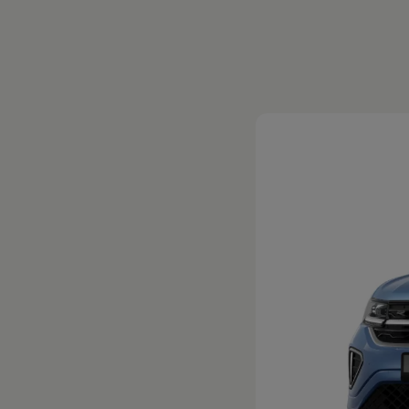
Magazin
Lifestyle
Transport
Familie
Elektromobilität
Volkswagen R
Pannen- und Unfallhilfe
Volkswagen Kundenbetreuung