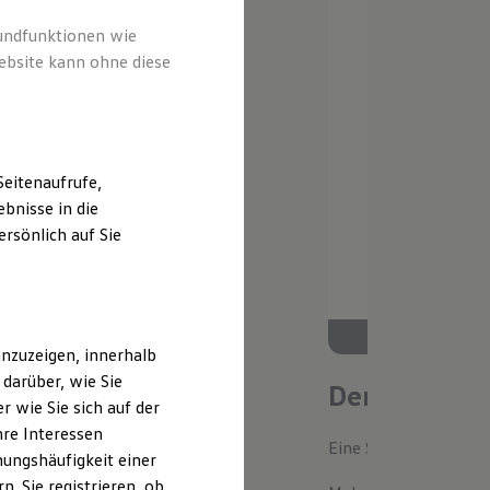
rundfunktionen wie
ebsite kann ohne diese
eitenaufrufe,
bnisse in die
rsönlich auf Sie
nzuzeigen, innerhalb
darüber, wie Sie
Der neue ID.
 wie Sie sich auf der
hre Interessen
Eine Spur Extra. Der n
ungshäufigkeit einer
. Sie registrieren, ob