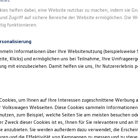
okies
kies helfen dabei, eine Website nutzbar zu machen, indem sie G
und Zugriff auf sichere Bereiche der Website ermöglichen. Die W
tig funktionieren.
rsonalisierung
mmeln Informationen über Ihre Websitenutzung (beispielsweise S
eite, Klicks) und ermöglichen uns bei Teilnahme, Ihre Umfrageerge
g mit einzubeziehen. Damit helfen sie uns, Ihr Nutzererlebnis pe
Cookies, um Ihnen auf Ihre Interessen zugeschnittene Werbung a
r Volkswagen Webseiten. Diese Cookies sammeln Informationen 
utzen, zum Beispiel, welche Seiten Sie am meisten besuchen oder
r Zweck dieser Cookies ist es, Ihnen für Sie relevantere und an I
ler Möglichkeiten. Entdecken Sie den Polo.
e anzubieten. Sie werden außerdem dazu verwendet, die Erschein
zen und die Effektivität von Kampagnen zu messen und zu steuern