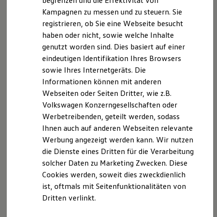
begrenzen und die Effektivität von
Eingetragen unter der Nummer: Mitgliedsnummer:
Hybridautos
Kampagnen zu messen und zu steuern. Sie
00396079
Marke und Erlebnis
registrieren, ob Sie eine Webseite besucht
Volkswagen R und R Experience
R-Modelle
haben oder nicht, sowie welche Inhalte
Inhaltlich Verantwortlichen für die Internetseiten
R Experience
genutzt worden sind. Dies basiert auf einer
ASA Autohaus GmbH, Doreen Albrecht
Driving Experience
eindeutigen Identifikation Ihres Browsers
Volkswagen entdecken
Werkbesichtigung
Gewerbeanmeldung: Stadt Halle
sowie Ihres Internetgeräts. Die
Factory visit
Marktplatz 1
Informationen können mit anderen
Lifestyle Shop
06100 Halle
Webseiten oder Seiten Dritter, wie z.B.
T-Roc Kollektion
Golf Kollektion
Gemeinde 15202000
Volkswagen Konzerngesellschaften oder
ID. Kollektion
Betrieb: 01000325
Werbetreibenden, geteilt werden, sodass
Volkswagen Kollektion
Ihnen auch auf anderen Webseiten relevante
R-Kollektion
Innung des KfZ Gewerbes Halle-Saalkreis
GTI Kollektion
Werbung angezeigt werden kann. Wir nutzen
Fußball Drop
Pfännerhöhe 65
die Dienste eines Dritten für die Verarbeitung
we drive football
06110 Halle
solcher Daten zu Marketing Zwecken. Diese
#wedriveproud
Mitglied: 260046
Besitzer und Service
Cookies werden, soweit dies zweckdienlich
myVolkswagen
ist, oftmals mit Seitenfunktionalitäten von
Software Updates
Außergerichtliche Streitbeilegung
Dritten verlinkt.
Service und Ersatzteile
Inspektion und HU/AU
Wir sind weder verpflichtet noch dazu bereit, im Falle
Reparaturen und Checks