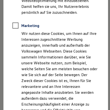
Websiteoptimierung mit einzubeziehen.
Elektrofahrzeugkonzepte
Michael Walter
Damit helfen sie uns, Ihr Nutzererlebnis
ID. EVERY1
Reichweite
persönlich auf Sie zuzuschneiden.
Steuernummer: 110/105/04963
Reichweite der ID. Modelle
Reichweite im Winter
USt.-IDNr.: DE355369194
Rekuperation
Marketing
Laden
Registergericht: Amtsgericht Stendal
Wir nutzen diese Cookies, um Ihnen auf Ihre
Laden unterwegs
Handelsregisternummer: HRA 31792
Laden Zuhause
Interessen zugeschnittene Werbung
Ladestationen finden
anzuzeigen, innerhalb und außerhalb der
Ladezeitensimulator
Zuständige Kammern:
Volkswagen Webseiten. Diese Cookies
Batterie
Handwerkskammer Halle
Sicherheit
sammeln Informationen darüber, wie Sie
Garantie und Lebensdauer
Graefestraße 24
unsere Webseite nutzen, zum Beispiel,
Nachhaltigkeit
06110 Halle
welche Seiten Sie am meisten besuchen oder
Technologie
Eingetragen in die Handwerksrolle, Betriebsnummer:
Kosten und Kauf
wie Sie sich auf der Seite bewegen. Der
Verbrauchskosten
2011014
Zweck dieser Cookies ist es, Ihnen für Sie
Kaufoptionen
relevantere und an Ihre Interessen
E-Auto-Förderung
Industrie- und Handelskammer Halle-Dessau
Software und Konnektivität
angepasste Inhalte anzubieten. Sie werden
Strasse: Frankestr. 5
Die ID. Software 6
außerdem dazu verwendet, die
ID. Software Versionen und Updates
Ort: 06110 Halle
Erscheinungshäufigkeit einer Anzeige zu
Digitale Extras
Schnittstellen zu Ihrem ID.