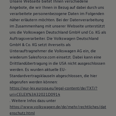
Unsere Webseite bietet Ihnen verschiedene
Magazin
Angebote, die wir Ihnen in Bezug auf dabei durch uns
Lifestyle
verarbeitete personenbezogene Daten im Folgenden
Transport
Familie
näher erläutern möchten. Bei der Datenverarbeitung
Elektromobilität
im Zusammenhang mit unserer Webseite unterstützt
Volkswagen R
uns die Volkswagen Deutschland GmbH und Co. KG als
Pannen- und Unfallhilfe
Volkswagen Kundenbetreuung
Auftragsverarbeiter. Die Volkswagen Deutschland
GmbH & Co. KG setzt ihrerseits als
Unterauftragnehmer die Volkswagen AG ein, die
wiederum Salesforce.com einsetzt. Dabei kann eine
Drittlandübertragung in die USA nicht ausgeschlossen
werden. Es wurden aktuelle EU-
Standardvertragsklauseln abgeschlossen, die hier
abgerufen werden können:
https://eur-lex.europa.eu/legal-content/de/TXT/?
uri=CELEX%3A32021D0914
. Weitere Infos dazu unter
https://www.volkswagen.de/de/mehr/rechtliches/dat
enschutz.html