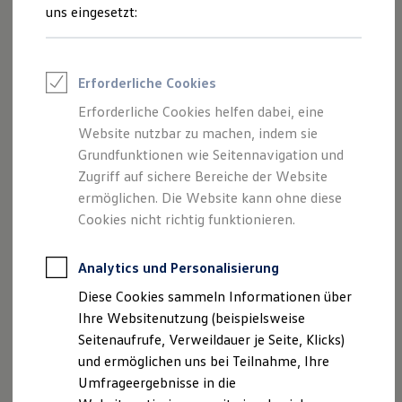
Reifenpakete
uns eingesetzt:
Leasing
Leasing-Angebote
Gebrauchtwagen Leasing
Junge Gebrauchtwagen-Leasing
Impressum
Erforderliche Cookies
Elektroauto Leasing
Kleinwagen-Leasing
Erforderliche Cookies helfen dabei, eine
Datenschutzerklärung
Leasing ohne Anzahlung
Website nutzbar zu machen, indem sie
Finanzierung
Autokredit mit Schlussrate
Grundfunktionen wie Seitennavigation und
Versicherungen und Garantien
Zugriff auf sichere Bereiche der Website
Impressum
Kfz-Versicherung
ermöglichen. Die Website kann ohne diese
Restschuldversicherungen
Garantien
Cookies nicht richtig funktionieren.
ASA Autohaus GmbH
Wartungsverträge
Geschäftskunden
Holzplatz 8
Professional Class bei Volkswagen
Analytics und Personalisierung
06110 Halle (Saale)
Großkunden
Diese Cookies sammeln Informationen über
Behörden
Tel: +49 345 211560
Direktkunden
Ihre Websitenutzung (beispielsweise
Sonderfahrzeuge
Fax: +49 345 2115650
Seitenaufrufe, Verweildauer je Seite, Klicks)
Anpfiff zum Gewinn
E-Mail:
info.vw@asa-gruppe.de
und ermöglichen uns bei Teilnahme, Ihre
Elektromobilität
Elektroautos
Umfrageergebnisse in die
ID. Tutorials
Vertretende Geschäftsführung: Doreen Albrecht,