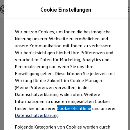
Modelle und Konfigurator
Cookie Einstellungen
Konfigurator
Modelle vergleichen
Konfiguration laden
Zum
Zum
Autosuche
Wir nutzen Cookies, um Ihnen die bestmögliche
Hauptinhalt
Footer
Elektroautos
springen
springen
Nutzung unserer Webseite zu ermöglichen und
ENERGY Sondermodelle
Nutzfahrzeuge
unsere Kommunikation mit Ihnen zu verbessern.
ASA Autohaus
SUV und CUV
Wir berücksichtigen hierbei Ihre Präferenzen und
Familienautos
verarbeiten Daten für Marketing, Analytics und
Kombis
GmbH | Impressum
Kompaktwagen
Personalisierung nur, wenn Sie uns Ihre
Sportwagen
Einwilligung geben. Diese können Sie jederzeit mit
& Rechtliches
Schnell verfügbare Fahrzeuge
Angebote und Produkte
Wirkung für die Zukunft im Cookie Manager
Aktuelle Angebote
(Meine Präferenzen verwalten) in der
E-Auto-Förderung
Hier finden Sie Informationen über uns
Datenschutzerklärung widerrufen. Weitere
Volkswagen Marktplatz
Informationen zu unseren eingesetzten Cookies
Die ENERGY Sondermodelle
(ASA Autohaus GmbH) als
Junge Gebrauchtwagen und Gebrauchtwagen
finden Sie in unserer
Cookie-Richtlinie
und unserer
verantwortlichen Anbieter von Inhalten
Volkswagen Zertifizierte Gebrauchtwagen
Datenschutzerklärung
.
und Angeboten, die auf dieser Website
Elektromobilität bei Gebrauchtwagen
Zubehör- und Serviceangebote
speziell aufgeführt sind.
Folgende Kategorien von Cookies werden durch
Saisonangebote