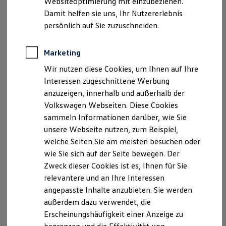
Websiteoptimierung mit einzubeziehen.
Elektrofahrzeugkonzepte
Damit helfen sie uns, Ihr Nutzererlebnis
ID. EVERY1
Reichweite
persönlich auf Sie zuzuschneiden.
Reichweite der ID. Modelle
Reichweite im Winter
Rekuperation
Marketing
Der neue ID.3 Neo
Laden
Wir nutzen diese Cookies, um Ihnen auf Ihre
Laden unterwegs
Laden Zuhause
Interessen zugeschnittene Werbung
So geht neu. Klar im Design. Stark im Alltag.
Ladestationen finden
anzuzeigen, innerhalb und außerhalb der
Entdecken Sie jetzt den neuen ID.3 Neo!
Ladezeitensimulator
Volkswagen Webseiten. Diese Cookies
Batterie
Sicherheit
Mehr zum ID.3 Neo erfahren
sammeln Informationen darüber, wie Sie
Garantie und Lebensdauer
unsere Webseite nutzen, zum Beispiel,
Nachhaltigkeit
welche Seiten Sie am meisten besuchen oder
Technologie
Kosten und Kauf
wie Sie sich auf der Seite bewegen. Der
Verbrauchskosten
Zweck dieser Cookies ist es, Ihnen für Sie
Kaufoptionen
relevantere und an Ihre Interessen
E-Auto-Förderung
Software und Konnektivität
angepasste Inhalte anzubieten. Sie werden
Die ID. Software 6
außerdem dazu verwendet, die
ID. Software Versionen und Updates
Erscheinungshäufigkeit einer Anzeige zu
Digitale Extras
Schnittstellen zu Ihrem ID.