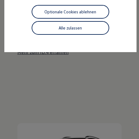
Motorenöl und Flüssigkeiten
Räder und Reifen
Optionale Cookies ablehnen
Pannen- und Unfallhilfe
Der ID.4
Economy Service
Volkswagen Teile
Alle zulassen
Kraftvoll wie ein SUV, nachhaltig wie ein ID.
Zubehör
Modellspezifisches Zubehör
Entdecken Sie den ID.4!
Schutz und Pflege
Transport
Mehr zum ID.4 erfahren
Entertainment und Elektronik
Individualisieren
Wallbox und Ladekabel
Digitale Extras
Dienste für Ihr Modell finden
Volkswagen Apps, Login und Shop
Handy und Fahrzeug verbinden
Updates für Software, Karten und Radio
Über Ihr Auto
Vorgängermodelle
Kundeninformationen
Volkswagen Kundenbetreuung
Warn- und Kontrollleuchten
Assistenzsysteme
Digitale Betriebsanleitung
Live Beratung