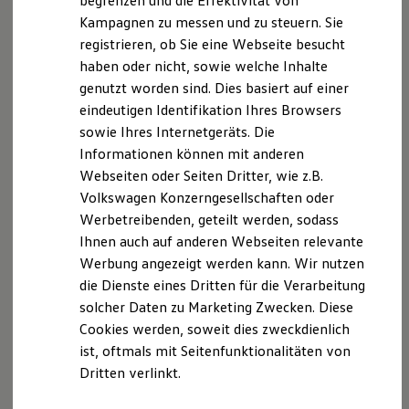
begrenzen und die Effektivität von
Hybridautos
Kampagnen zu messen und zu steuern. Sie
Marke und Erlebnis
registrieren, ob Sie eine Webseite besucht
Volkswagen R und R Experience
R-Modelle
haben oder nicht, sowie welche Inhalte
R Experience
Der T-Cross
genutzt worden sind. Dies basiert auf einer
Driving Experience
eindeutigen Identifikation Ihres Browsers
Volkswagen entdecken
Wendig, flexibel, vielseitig. Entdecken Sie den
Werkbesichtigung
sowie Ihres Internetgeräts. Die
Factory visit
T‑Cross.
Informationen können mit anderen
Lifestyle Shop
Webseiten oder Seiten Dritter, wie z.B.
T-Roc Kollektion
Mehr zum T-Cross erfahren
Golf Kollektion
Volkswagen Konzerngesellschaften oder
ID. Kollektion
Werbetreibenden, geteilt werden, sodass
Volkswagen Kollektion
Ihnen auch auf anderen Webseiten relevante
R-Kollektion
GTI Kollektion
Werbung angezeigt werden kann. Wir nutzen
Fußball Drop
die Dienste eines Dritten für die Verarbeitung
we drive football
solcher Daten zu Marketing Zwecken. Diese
#wedriveproud
Besitzer und Service
Cookies werden, soweit dies zweckdienlich
myVolkswagen
ist, oftmals mit Seitenfunktionalitäten von
Software Updates
Dritten verlinkt.
Service und Ersatzteile
Inspektion und HU/AU
Reparaturen und Checks