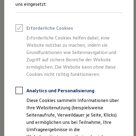
Reifenpakete
uns eingesetzt:
Leasing
Leasing-Angebote
Gebrauchtwagen Leasing
Junge Gebrauchtwagen-Leasing
Erforderliche Cookies
Elektroauto Leasing
Kleinwagen-Leasing
Erforderliche Cookies helfen dabei, eine
Leasing ohne Anzahlung
Der Polo
Website nutzbar zu machen, indem sie
Finanzierung
Autokredit mit Schlussrate
Grundfunktionen wie Seitennavigation und
Versicherungen und Garantien
Zugriff auf sichere Bereiche der Website
Kompakt, wendig und voller Möglichkeiten.
Kfz-Versicherung
ermöglichen. Die Website kann ohne diese
Entdecken Sie den Polo.
Restschuldversicherungen
Garantien
Cookies nicht richtig funktionieren.
Wartungsverträge
Mehr zum Polo erfahren
Geschäftskunden
Professional Class bei Volkswagen
Analytics und Personalisierung
Großkunden
Diese Cookies sammeln Informationen über
Behörden
Direktkunden
Ihre Websitenutzung (beispielsweise
Sonderfahrzeuge
Seitenaufrufe, Verweildauer je Seite, Klicks)
Anpfiff zum Gewinn
und ermöglichen uns bei Teilnahme, Ihre
Elektromobilität
Elektroautos
Umfrageergebnisse in die
ID. Tutorials