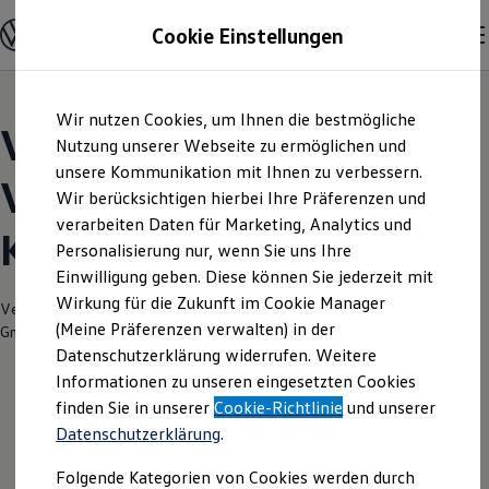
Modelle und Konfigurator
Cookie Einstellungen
Konfigurator
Modelle vergleichen
Konfiguration laden
Zum
Zum
Autosuche
Wir nutzen Cookies, um Ihnen die bestmögliche
Hauptinhalt
Footer
Elektroautos
Volkswagen Modelle |
springen
springen
Nutzung unserer Webseite zu ermöglichen und
ENERGY Sondermodelle
Nutzfahrzeuge
unsere Kommunikation mit Ihnen zu verbessern.
Volkswagen Zentrum
SUV und CUV
Wir berücksichtigen hierbei Ihre Präferenzen und
Familienautos
verarbeiten Daten für Marketing, Analytics und
Kombis
Krefeld-Lehmheide
Kompaktwagen
Personalisierung nur, wenn Sie uns Ihre
Sportwagen
Einwilligung geben. Diese können Sie jederzeit mit
Schnell verfügbare Fahrzeuge
Angebote und Produkte
Wirkung für die Zukunft im Cookie Manager
Verantwortlich für die Inhalte auf dieser Seite ist die Tölke & Fischer
Aktuelle Angebote
(Meine Präferenzen verwalten) in der
GmbH & Co. KG
(
Impressum & Rechtliches
)
E-Auto-Förderung
Datenschutzerklärung widerrufen. Weitere
Volkswagen Marktplatz
Informationen zu unseren eingesetzten Cookies
Die ENERGY Sondermodelle
Junge Gebrauchtwagen und Gebrauchtwagen
finden Sie in unserer
Cookie-Richtlinie
und unserer
Volkswagen Zertifizierte Gebrauchtwagen
Datenschutzerklärung
.
Elektromobilität bei Gebrauchtwagen
Zubehör- und Serviceangebote
Folgende Kategorien von Cookies werden durch
Saisonangebote