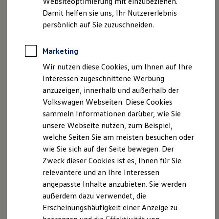
Websiteoptimierung mit einzubeziehen.
Elektrofahrzeugkonzepte
Fax: 02162 / 93 40 51
Damit helfen sie uns, Ihr Nutzererlebnis
ID. EVERY1
INFO.VW.VIE@WALDHAUSEN-BUERKEL.DE
Reichweite
persönlich auf Sie zuzuschneiden.
Reichweite der ID. Modelle
Reichweite im Winter
Sitz Viersen, AG Mönchengladbach HRA 6390
Rekuperation
Marketing
phG: Waldhausen & Bürkel Viersen Verwaltungs
Laden
Wir nutzen diese Cookies, um Ihnen auf Ihre
Laden unterwegs
GmbH
Laden Zuhause
Interessen zugeschnittene Werbung
AG Mönchengladbach HRB 12944
Ladestationen finden
anzuzeigen, innerhalb und außerhalb der
GF: Oliver Bürkel
Ladezeitensimulator
Volkswagen Webseiten. Diese Cookies
Batterie
USt-ID-Nr. DE120 003 723
Sicherheit
sammeln Informationen darüber, wie Sie
Versicherungsvermittlerregister
Garantie und Lebensdauer
unsere Webseite nutzen, zum Beispiel,
D-GWF4-N03WN-4
Nachhaltigkeit
welche Seiten Sie am meisten besuchen oder
Technologie
www.vermittlerregister.info
Kosten und Kauf
wie Sie sich auf der Seite bewegen. Der
Verbrauchskosten
Geschäftsführer: Oliver Bürkel
Zweck dieser Cookies ist es, Ihnen für Sie
Kaufoptionen
relevantere und an Ihre Interessen
E-Auto-Förderung
Hinweis gemäß §36
Software und Konnektivität
angepasste Inhalte anzubieten. Sie werden
Die ID. Software 6
Verbraucherstreitbeilegungsgesetzt (VSBG):
außerdem dazu verwendet, die
ID. Software Versionen und Updates
Erscheinungshäufigkeit einer Anzeige zu
Digitale Extras
Der Verkäufer wird nicht an einem
Schnittstellen zu Ihrem ID.