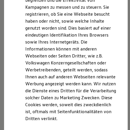
begrenzen und die Effektivität von
Hybridautos
Streitbeilegungsverfahren vor einer
Kampagnen zu messen und zu steuern. Sie
Marke und Erlebnis
Verbraucherschlichtungsstelle im
registrieren, ob Sie eine Webseite besucht
Volkswagen R und R Experience
Sinne des VSBG teilnehmen und ist hierzu auch nicht
R-Modelle
haben oder nicht, sowie welche Inhalte
R Experience
verpflichtet.
genutzt worden sind. Dies basiert auf einer
Driving Experience
eindeutigen Identifikation Ihres Browsers
Volkswagen entdecken
Alle Rechte vorbehalten. Texte, Bilder, Grafiken,
Werkbesichtigung
sowie Ihres Internetgeräts. Die
Sound, Animationen und Videos unterliegen dem
Factory visit
Informationen können mit anderen
Lifestyle Shop
Schutz des Urheberrechts und anderer Schutzgesetze.
Webseiten oder Seiten Dritter, wie z.B.
T-Roc Kollektion
Der Inhalt dieser Website darf nicht zu
Golf Kollektion
Volkswagen Konzerngesellschaften oder
kommerziellen Zwecken verbreitet oder Dritten
ID. Kollektion
Werbetreibenden, geteilt werden, sodass
Volkswagen Kollektion
zugänglich gemacht werden. Irrtümer und Änderungen
Ihnen auch auf anderen Webseiten relevante
R-Kollektion
vorbehalten.
GTI Kollektion
Werbung angezeigt werden kann. Wir nutzen
Fußball Drop
die Dienste eines Dritten für die Verarbeitung
Sollten wir auf diesen Seiten Verknüpfungen zu
we drive football
solcher Daten zu Marketing Zwecken. Diese
#wedriveproud
anderen Seiten im Internet angelegt haben, so haben
Besitzer und Service
Cookies werden, soweit dies zweckdienlich
wir auf sämtliche Links keinerlei Einfluss. Deshalb
myVolkswagen
ist, oftmals mit Seitenfunktionalitäten von
distanzieren wir uns hiermit ausdrücklich von allen
Software Updates
Dritten verlinkt.
Service und Ersatzteile
Inhalten der verknüpften Seiten. Diese Erklärung gilt
Inspektion und HU/AU
für alle auf dieser Seite ausgebrachten Links und für
Reparaturen und Checks