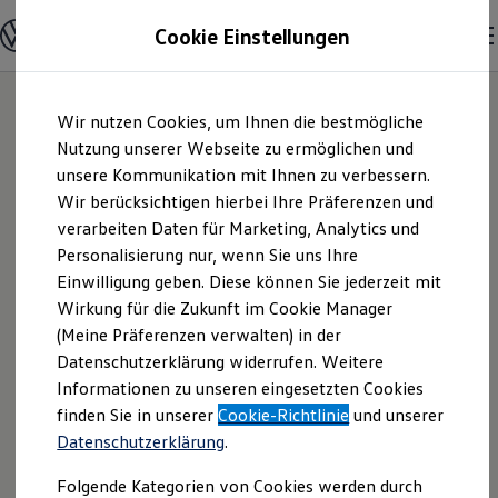
Modelle und Konfigurator
Cookie Einstellungen
Konfigurator
Modelle vergleichen
Konfiguration laden
Zum
Zum
Autosuche
Wir nutzen Cookies, um Ihnen die bestmögliche
Hauptinhalt
Footer
Elektroautos
springen
springen
Nutzung unserer Webseite zu ermöglichen und
ENERGY Sondermodelle
Nutzfahrzeuge
unsere Kommunikation mit Ihnen zu verbessern.
Waldhausen &
SUV und CUV
Wir berücksichtigen hierbei Ihre Präferenzen und
Familienautos
verarbeiten Daten für Marketing, Analytics und
Kombis
Bürkel Viersen
Kompaktwagen
Personalisierung nur, wenn Sie uns Ihre
Sportwagen
Einwilligung geben. Diese können Sie jederzeit mit
GmbH & Co. KG |
Schnell verfügbare Fahrzeuge
Angebote und Produkte
Wirkung für die Zukunft im Cookie Manager
Aktuelle Angebote
(Meine Präferenzen verwalten) in der
Impressum &
E-Auto-Förderung
Datenschutzerklärung widerrufen. Weitere
Volkswagen Marktplatz
Informationen zu unseren eingesetzten Cookies
Die ENERGY Sondermodelle
Rechtliches
Junge Gebrauchtwagen und Gebrauchtwagen
finden Sie in unserer
Cookie-Richtlinie
und unserer
Volkswagen Zertifizierte Gebrauchtwagen
Datenschutzerklärung
.
Elektromobilität bei Gebrauchtwagen
Hier finden Sie Informationen über uns
Zubehör- und Serviceangebote
Folgende Kategorien von Cookies werden durch
Saisonangebote