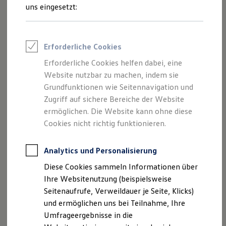
(Waldhausen & Bürkel Viersen GmbH &
Reifenpakete
uns eingesetzt:
Co. KG) als verantwortlichen Anbieter
Leasing
Leasing-Angebote
von Inhalten und Angeboten, die auf
Gebrauchtwagen Leasing
dieser Website speziell aufgeführt sind.
Junge Gebrauchtwagen-Leasing
Erforderliche Cookies
Elektroauto Leasing
Kleinwagen-Leasing
Erforderliche Cookies helfen dabei, eine
Leasing ohne Anzahlung
Website nutzbar zu machen, indem sie
Finanzierung
Autokredit mit Schlussrate
Grundfunktionen wie Seitennavigation und
Impressum
Versicherungen und Garantien
Zugriff auf sichere Bereiche der Website
Kfz-Versicherung
ermöglichen. Die Website kann ohne diese
Datenschutzerklärung
Restschuldversicherungen
Garantien
Cookies nicht richtig funktionieren.
Wartungsverträge
Geschäftskunden
Professional Class bei Volkswagen
Analytics und Personalisierung
Impressum
Großkunden
Diese Cookies sammeln Informationen über
Behörden
Direktkunden
Ihre Websitenutzung (beispielsweise
Waldhausen & Bürkel Viersen GmbH & Co. KG
Sonderfahrzeuge
Seitenaufrufe, Verweildauer je Seite, Klicks)
Viersener Straße 135-137
Anpfiff zum Gewinn
und ermöglichen uns bei Teilnahme, Ihre
41751 Viersen
Elektromobilität
Elektroautos
Umfrageergebnisse in die
ID. Tutorials
Tel.: 02162 / 93 40-0