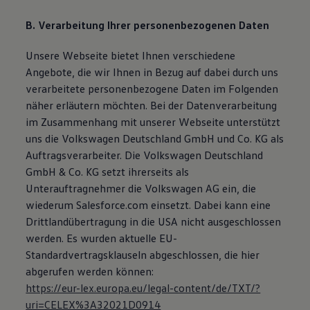
Magazin
Lifestyle
B. Verarbeitung Ihrer personenbezogenen Daten
Transport
Familie
Unsere Webseite bietet Ihnen verschiedene
Elektromobilität
Angebote, die wir Ihnen in Bezug auf dabei durch uns
Volkswagen R
Pannen- und Unfallhilfe
verarbeitete personenbezogene Daten im Folgenden
Volkswagen Kundenbetreuung
näher erläutern möchten. Bei der Datenverarbeitung
im Zusammenhang mit unserer Webseite unterstützt
uns die Volkswagen Deutschland GmbH und Co. KG als
Auftragsverarbeiter. Die Volkswagen Deutschland
GmbH & Co. KG setzt ihrerseits als
Unterauftragnehmer die Volkswagen AG ein, die
wiederum Salesforce.com einsetzt. Dabei kann eine
Drittlandübertragung in die USA nicht ausgeschlossen
werden. Es wurden aktuelle EU-
Standardvertragsklauseln abgeschlossen, die hier
abgerufen werden können:
https://eur-lex.europa.eu/legal-content/de/TXT/?
uri=CELEX%3A32021D0914