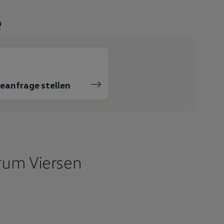
e
ceanfrage stellen
rum Viersen