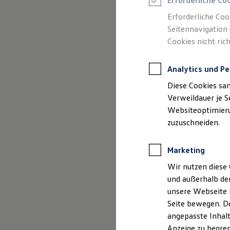
Erforderliche Co
Reifenpakete
Leasing
Erforderliche Coo
Leasing-Angebote
Seitennavigation 
Gebrauchtwagen Leasing
Cookies nicht rich
Junge Gebrauchtwagen-Leasing
Elektroauto Leasing
(
Impressum & Rechtliches
)
Kleinwagen-Leasing
Analytics und Pe
Leasing ohne Anzahlung
Finanzierung
Diese Cookies sa
Autokredit mit Schlussrate
Versicherungen und Garantien
Verweildauer je S
Kfz-Versicherung
Websiteoptimierun
Restschuldversicherungen
zuzuschneiden.
Garantien
Wartungsverträge
Geschäftskunden
Marketing
Professional Class bei Volkswagen
Großkunden
Wir nutzen diese 
Behörden
und außerhalb de
Direktkunden
Sonderfahrzeuge
unsere Webseite n
Anpfiff zum Gewinn
Seite bewegen. De
Elektromobilität
angepasste Inhalt
Elektroautos
ID. Tutorials
Anzeige zu begren