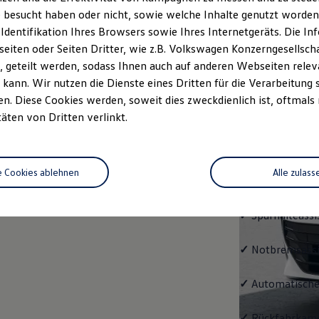
Passat
 besucht haben oder nicht, sowie welche Inhalte genutzt worden s
 Identifikation Ihres Browsers sowie Ihres Internetgeräts. Die 
Bereits die Gru
iten oder Seiten Dritter, wie z.B. Volkswagen Konzerngesellsch
modernen Assis
 geteilt werden, sodass Ihnen auch auf anderen Webseiten rel
und LED-Rückle
kann. Wir nutzen die Dienste eines Dritten für die Verarbeitung 
. Diese Cookies werden, soweit dies zweckdienlich ist, oftmals
✓
4 Leichtmetal
täten von Dritten verlinkt.
✓
Digital Cockp
e Cookies ablehnen
Alle zulass
✓
Spurwechselas
✓
Spurhalteassi
✓
Notbremsassi
✓
Automatische
✓
Rückfahrkame