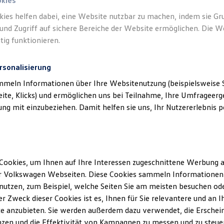
okies
kies helfen dabei, eine Website nutzbar zu machen, indem sie G
und Zugriff auf sichere Bereiche der Website ermöglichen. Die W
tig funktionieren.
rsonalisierung
mmeln Informationen über Ihre Websitenutzung (beispielsweise S
eite, Klicks) und ermöglichen uns bei Teilnahme, Ihre Umfrageerge
g mit einzubeziehen. Damit helfen sie uns, Ihr Nutzererlebnis pe
Cookies, um Ihnen auf Ihre Interessen zugeschnittene Werbung a
r Volkswagen Webseiten. Diese Cookies sammeln Informationen 
utzen, zum Beispiel, welche Seiten Sie am meisten besuchen oder
r Zweck dieser Cookies ist es, Ihnen für Sie relevantere und an I
e anzubieten. Sie werden außerdem dazu verwendet, die Erschein
Passat
zen und die Effektivität von Kampagnen zu messen und zu steuern