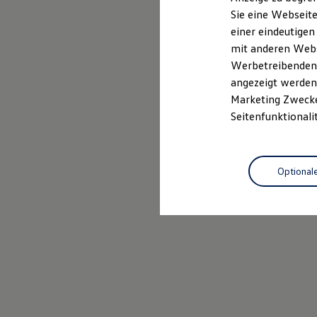
Elektrofahrzeugkonzepte
Sie eine Webseite
ID. EVERY1
einer eindeutigen
Reichweite
Reichweite der ID. Modelle
mit anderen Webse
Reichweite im Winter
Werbetreibenden,
Rekuperation
angezeigt werden 
Laden
Laden unterwegs
Marketing Zwecken
Laden Zuhause
Seitenfunktionali
Ladestationen finden
Ladezeitensimulator
Batterie
Sicherheit
Optional
Garantie und Lebensdauer
Nachhaltigkeit
Technologie
Kosten und Kauf
Verbrauchskosten
Kaufoptionen
E-Auto-Förderung
Software und Konnektivität
Die ID. Software 6
ID. Software Versionen und Updates
Digitale Extras
Schnittstellen zu Ihrem ID.