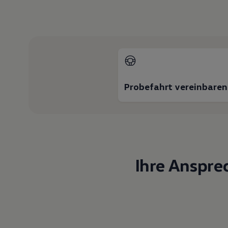
Motorenöl und Flüssigkeiten
Räder und Reifen
Pannen- und Unfallhilfe
Economy Service
Volkswagen Teile
Zubehör
Modellspezifisches Zubehör
Schutz und Pflege
Transport
Probefahrt vereinbaren
Entertainment und Elektronik
Individualisieren
Wallbox und Ladekabel
Digitale Extras
Dienste für Ihr Modell finden
Volkswagen Apps, Login und Shop
Handy und Fahrzeug verbinden
Updates für Software, Karten und Radio
Ihre Anspre
Über Ihr Auto
Vorgängermodelle
Kundeninformationen
Volkswagen Kundenbetreuung
Warn- und Kontrollleuchten
Assistenzsysteme
Digitale Betriebsanleitung
Live Beratung