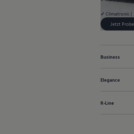
✓
Climatronic (
Jetzt Probe
Business
Elegance
R‑Line