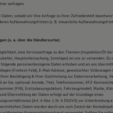
ner anfragen.
e Daten, sobald wir Ihre Anfrage zu Ihrer Zufriedenheit beantwor
deren Aufbewahrungsfristen (z. B. steuerliche Aufbewahrungsfris
.
gen (u. a. über die Händlersuche)
glichkeit, eine Serviceanfrage zu den Themen (Inspektion/Öl-Serv
ubehör, Hauptuntersuchung, Sonstiges) an uns zu versenden. Zu
 folgende personenbezogene Daten erhoben und an uns übermitt
liegen (Freitext-Feld), E-Mail Adresse, gewünschter Volkswagen P
Ihrer Bestätigung & Ihrer Zustimmung zur Datenverarbeitung, V
l an Sie; optional: Anrede, Titel, Telefonnummer, KFZ-Kennzeich
snummer (FIN), Erstzulassungsdatum, Fahrzeugmodell, Marke, Kil
und Übermittlung der Daten erfolgt auf der Grundlage eines
ngsverhältnisses (Art. 6 Abs. 1 lit. b DSGVO) zur Unterbreitung 
übermittelten Daten werden durch uns zum Zweck der Kontaktau
n präferierten Kommunikationskanal verwendet. Sollten Sie wäh