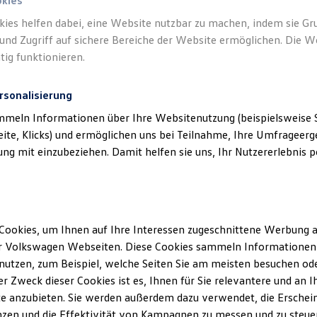
okies
kies helfen dabei, eine Website nutzbar zu machen, indem sie G
und Zugriff auf sichere Bereiche der Website ermöglichen. Die W
tig funktionieren.
rsonalisierung
klärung
mmeln Informationen über Ihre Websitenutzung (beispielsweise S
eite, Klicks) und ermöglichen uns bei Teilnahme, Ihre Umfrageerge
g mit einzubeziehen. Damit helfen sie uns, Ihr Nutzererlebnis pe
ssum
(GmbH & Co.) KG
Cookies, um Ihnen auf Ihre Interessen zugeschnittene Werbung a
Allee 4-12
r Volkswagen Webseiten. Diese Cookies sammeln Informationen 
ld
utzen, zum Beispiel, welche Seiten Sie am meisten besuchen oder
r Zweck dieser Cookies ist es, Ihnen für Sie relevantere und an I
lschaft
e anzubieten. Sie werden außerdem dazu verwendet, die Erschein
zen und die Effektivität von Kampagnen zu messen und zu steuern