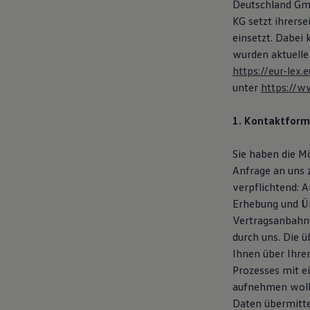
Deutschland Gmb
Magazin
KG setzt ihrers
Lifestyle
Transport
einsetzt. Dabei
Familie
wurden aktuelle
Elektromobilität
https://eur-le
Volkswagen R
Pannen- und Unfallhilfe
unter
https://w
Volkswagen Kundenbetreuung
1. Kontaktform
Sie haben die M
Anfrage an uns 
verpflichtend: 
Erhebung und Üb
Vertragsanbahnu
durch uns. Die 
Ihnen über Ihre
Prozesses mit e
aufnehmen woll
Daten übermitte