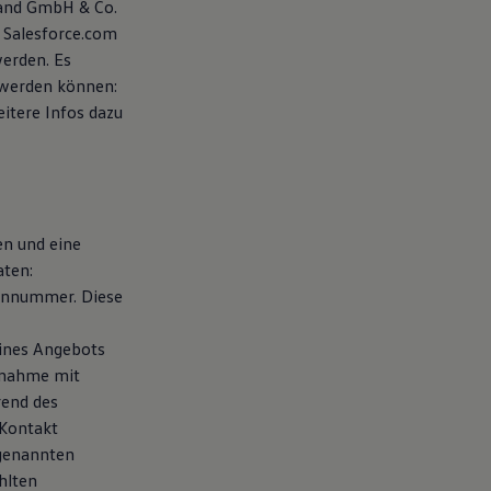
land GmbH & Co.
 Salesforce.com
werden. Es
 werden können:
eitere Infos dazu
en und eine
aten:
fonnummer. Diese
eines Angebots
fnahme mit
rend des
 Kontakt
 genannten
hlten