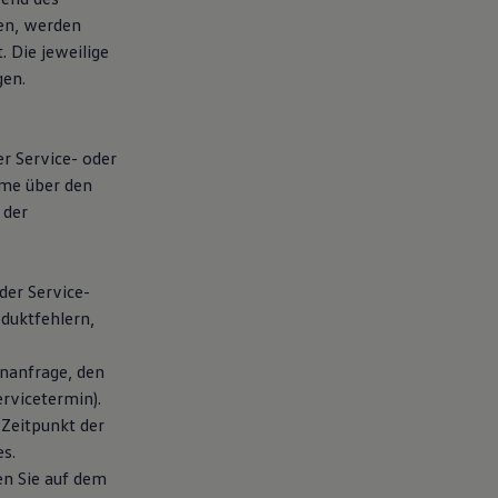
en, werden
 Die jeweilige
gen.
er Service- oder
hme über den
 der
der Service-
duktfehlern,
nanfrage, den
rvicetermin).
 Zeitpunkt der
s.
en Sie auf dem