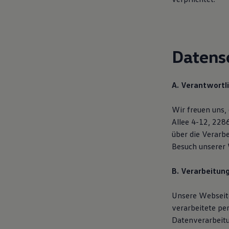
Motorenöl und Flüssigkeiten
Räder und Reifen
Pannen- und Unfallhilfe
Economy Service
Volkswagen Teile
Datens
Zubehör
Modellspezifisches Zubehör
Schutz und Pflege
Transport
A. Verantwortl
Entertainment und Elektronik
Individualisieren
Wallbox und Ladekabel
Wir freuen uns,
Digitale Extras
Allee 4-12, 228
Dienste für Ihr Modell finden
über die Verar
Volkswagen Apps, Login und Shop
Handy und Fahrzeug verbinden
Besuch unserer 
Updates für Software, Karten und Radio
Über Ihr Auto
B. Verarbeitun
Vorgängermodelle
Kundeninformationen
Volkswagen Kundenbetreuung
Unsere Webseite
Warn- und Kontrollleuchten
verarbeitete pe
Assistenzsysteme
Digitale Betriebsanleitung
Datenverarbeit
Live Beratung