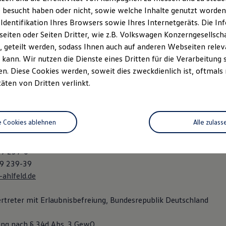
nneberg, HRA 107
 besucht haben oder nicht, sowie welche Inhalte genutzt worden s
dentnummer: DE 1345 23607
 Identifikation Ihres Browsers sowie Ihres Internetgeräts. Die 
iten oder Seiten Dritter, wie z.B. Volkswagen Konzerngesellsch
nde Gesellschafterin:
 geteilt werden, sodass Ihnen auch auf anderen Webseiten rel
kann. Wir nutzen die Dienste eines Dritten für die Verarbeitung 
neberg, HRB 1917
. Diese Cookies werden, soweit dies zweckdienlich ist, oftmals
täten von Dritten verlinkt.
:
e Cookies ablehnen
Alle zulass
39 239-0
39 239-39
ahlfeld.de
rtreter mit Erlaubnisbefreiung, Bundesrepublik Deutschland
ung nach § 34d Abs. 3 GewO