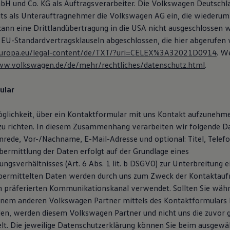
H und Co. KG als Auftragsverarbeiter. Die Volkswagen Deutsch
eits als Unterauftragnehmer die Volkswagen AG ein, die wiederum
 kann eine Drittlandübertragung in die USA nicht ausgeschlossen 
 EU-Standardvertragsklauseln abgeschlossen, die hier abgerufen
x.europa.eu/legal-content/de/TXT/?uri=CELEX%3A32021D0914
. W
ww.volkswagen.de/de/mehr/rechtliches/datenschutz.html
.
ular
öglichkeit, über ein Kontaktformular mit uns Kontakt aufzunehm
zu richten. In diesem Zusammenhang verarbeiten wir folgende D
Anrede, Vor-/Nachname, E-Mail-Adresse und optional: Titel, Tele
ermittlung der Daten erfolgt auf der Grundlage eines
ngsverhältnisses (Art. 6 Abs. 1 lit. b DSGVO) zur Unterbreitung 
übermittelten Daten werden durch uns zum Zweck der Kontaktau
n präferierten Kommunikationskanal verwendet. Sollten Sie wäh
inem anderen Volkswagen Partner mittels des Kontaktformulars
en, werden diesem Volkswagen Partner und nicht uns die zuvor
lt. Die jeweilige Datenschutzerklärung können Sie beim ausgewä