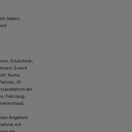
tet haben,
ten)
ice, Ersatzteile,
 diesem Zweck
elt: Name,
artner, IP-
ersanddatum der
en, Fahrzeug-
ometerstand.
eines Angebots
fnahme mit
rend des