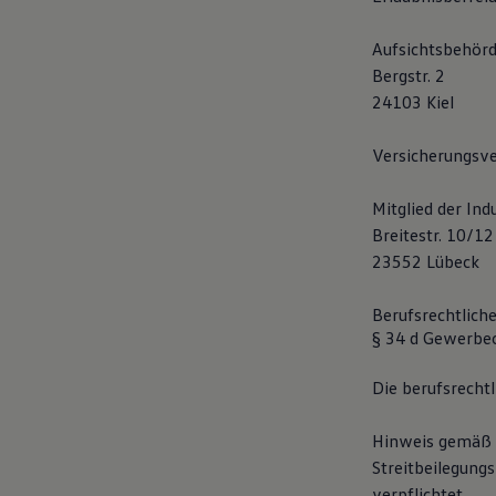
Hybridautos
Marke und Erlebnis
Aufsichtsbehörde
Volkswagen R und R Experience
R-Modelle
Bergstr. 2
R Experience
24103 Kiel
Driving Experience
Volkswagen entdecken
Werkbesichtigung
Versicherungsver
Factory visit
Lifestyle Shop
Mitglied der In
T-Roc Kollektion
Golf Kollektion
Breitestr. 10/12
ID. Kollektion
23552 Lübeck
Volkswagen Kollektion
R-Kollektion
GTI Kollektion
Berufsrechtlich
Fußball Drop
§ 34 d Gewerbe
we drive football
#wedriveproud
Die berufsrecht
Besitzer und Service
myVolkswagen
Software Updates
Hinweis gemäß §
Service und Ersatzteile
Streitbeilegung
Inspektion und HU/AU
Reparaturen und Checks
verpflichtet.