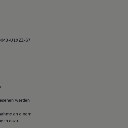
3MM3-U1XZZ-87
V
esehen werden.
ilnahme an einem
noch dazu