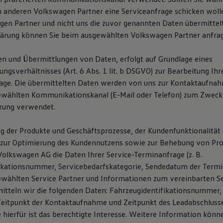
 anderen Volkswagen Partner eine Serviceanfrage schicken woll
en Partner und nicht uns die zuvor genannten Daten übermittelt.
lärung können Sie beim ausgewählten Volkswagen Partner anfra
n und Übermittlungen von Daten, erfolgt auf Grundlage eines
gsverhältnisses (Art. 6 Abs. 1 lit. b DSGVO) zur Bearbeitung Ihr
age. Die übermittelten Daten werden von uns zur Kontaktaufna
ewählten Kommunikationskanal (E-Mail oder Telefon) zum Zweck
rung verwendet.
g der Produkte und Geschäftsprozesse, der Kundenfunktionalität 
zur Optimierung des Kundennutzens sowie zur Behebung von Pro
Volkswagen AG die Daten Ihrer Service-Terminanfrage (z. B.
ikationsnummer, Servicebedarfskategorie, Sendedatum der Termi
wählten Service Partner und Informationen zum vereinbarten Se
mitteln wir die folgenden Daten: Fahrzeugidentifikationsnummer,
itpunkt der Kontaktaufnahme und Zeitpunkt des Leadabschlusse
 hierfür ist das berechtigte Interesse. Weitere Information könn