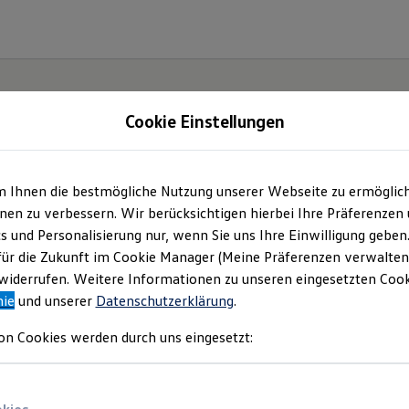
Cookie Einstellungen
m Ihnen die bestmögliche Nutzung unserer Webseite zu ermöglic
ner Ahlfeld (GmbH & 
en zu verbessern. Wir berücksichtigen hierbei Ihre Präferenzen
cs und Personalisierung nur, wenn Sie uns Ihre Einwilligung geben
| Impressum & Rechtli
für die Zukunft im Cookie Manager (Meine Präferenzen verwalten)
iderrufen. Weitere Informationen zu unseren eingesetzten Cooki
nie
und unserer
Datenschutzerklärung
.
en Sie Informationen über uns (Werner Ahl
on Cookies werden durch uns eingesetzt:
KG) als verantwortlichen Anbieter von Inha
n, die auf dieser Website speziell aufgefü