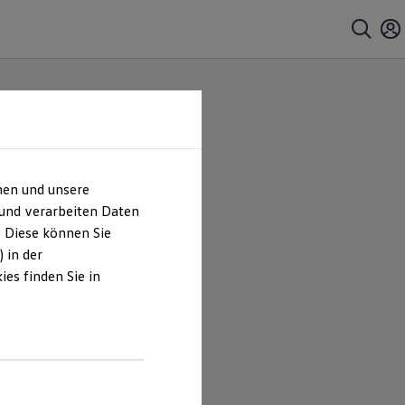
hen und unsere
Co.)
 und verarbeiten Daten
. Diese können Sie
ches
 in der
es finden Sie in
feld (GmbH
lten und
hrt sind.