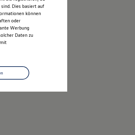
ind. Dies basiert auf
Informationen können
aften oder
evante Werbung
solcher Daten zu
 mit
en