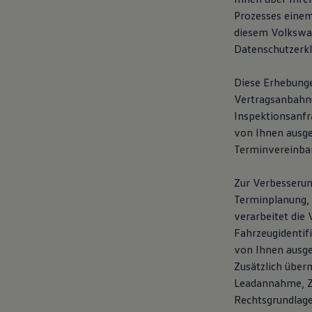
Prozesses einem
diesem Volkswag
Datenschutzerk
Diese Erhebunge
Vertragsanbahnun
Inspektionsanfr
von Ihnen ausg
Terminvereinba
Zur Verbesserun
Terminplanung, 
verarbeitet die 
Fahrzeugidentif
von Ihnen ausge
Zusätzlich über
Leadannahme, Ze
Rechtsgrundlage