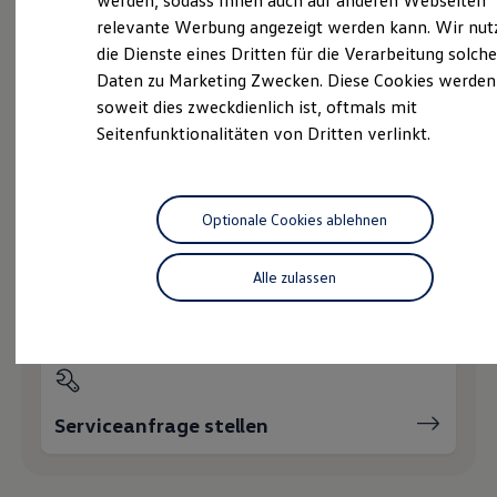
werden, sodass Ihnen auch auf anderen Webseiten
Hybridautos
relevante Werbung angezeigt werden kann. Wir nut
Marke und Erlebnis
die Dienste eines Dritten für die Verarbeitung solche
Volkswagen R und R Experience
Probefahrt vereinbaren
R-Modelle
Daten zu Marketing Zwecken. Diese Cookies werden
R Experience
soweit dies zweckdienlich ist, oftmals mit
Driving Experience
Seitenfunktionalitäten von Dritten verlinkt.
Volkswagen entdecken
Werkbesichtigung
Factory visit
Fahrzeugangebot anfordern
Lifestyle Shop
T-Roc Kollektion
Optionale Cookies ablehnen
Golf Kollektion
ID. Kollektion
Volkswagen Kollektion
Alle zulassen
R-Kollektion
Servicetermin buchen
GTI Kollektion
Fußball Drop
we drive football
#wedriveproud
Besitzer und Service
myVolkswagen
Serviceanfrage stellen
Software Updates
Service und Ersatzteile
Inspektion und HU/AU
Reparaturen und Checks