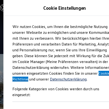
Modelle und Konfigurator
Cookie Einstellungen
Konfigurator
Modelle vergleichen
Konfiguration laden
Zum
Zum
Autosuche
Verkauf und Service
Wir nutzen Cookies, um Ihnen die bestmögliche Nutzung
Hauptinhalt
Footer
Elektroautos
WH Autozentrum Hattingen
springen
springen
unserer Webseite zu ermöglichen und unsere Kommunika
ENERGY Sondermodelle
Nutzfahrzeuge
mit Ihnen zu verbessern. Wir berücksichtigen hierbei Ihr
SUV und CUV
4.5
|
370 Bewertungen
Präferenzen und verarbeiten Daten für Marketing, Analyt
Familienautos
und Personalisierung nur, wenn Sie uns Ihre Einwilligung
Kombis
Kompaktwagen
geben. Diese können Sie jederzeit mit Wirkung für die Zu
Sportwagen
im Cookie Manager (Meine Präferenzen verwalten) in der
Schnell verfügbare Fahrzeuge
Angebote und Produkte
Datenschutzerklärung widerrufen. Weitere Informatione
Aktuelle Angebote
unseren eingesetzten Cookies finden Sie in unserer
Cooki
E-Auto-Förderung
Richtlinie
und unserer
Datenschutzerklärung
.
Volkswagen Marktplatz
Die ENERGY Sondermodelle
Folgende Kategorien von Cookies werden durch uns
Junge Gebrauchtwagen und Gebrauchtwagen
Volkswagen Zertifizierte Gebrauchtwagen
eingesetzt:
Elektromobilität bei Gebrauchtwagen
Zubehör- und Serviceangebote
Saisonangebote