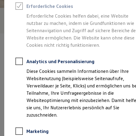
Reifenpakete
Erforderliche Cookies
Leasing
Leasing-Angebote
Erforderliche Cookies helfen dabei, eine Website
Gebrauchtwagen Leasing
nutzbar zu machen, indem sie Grundfunktionen wie
Junge Gebrauchtwagen-Leasing
Elektroauto Leasing
Seitennavigation und Zugriff auf sichere Bereiche de
Kleinwagen-Leasing
Website ermöglichen. Die Website kann ohne diese
Leasing ohne Anzahlung
Cookies nicht richtig funktionieren.
Finanzierung
Autokredit mit Schlussrate
Versicherungen und Garantien
Analytics und Personalisierung
Kfz-Versicherung
Verantwortlich für die Inhalte auf dieser Seite ist die WH
Restschuldversicherungen
Diese Cookies sammeln Informationen über Ihre
Autozentrum Witten/Hattingen GmbH
(
Impressum & Rechtliches
)
Garantien
Websitenutzung (beispielsweise Seitenaufrufe,
Wartungsverträge
Geschäftskunden
Verweildauer je Seite, Klicks) und ermöglichen uns b
Professional Class bei Volkswagen
Unsere 
Teilnahme, Ihre Umfrageergebnisse in die
Großkunden
Websiteoptimierung mit einzubeziehen. Damit helf
Behörden
Direktkunden
sie uns, Ihr Nutzererlebnis persönlich auf Sie
Sonderfahrzeuge
Blankensteiner Straße 71, 45527 Hattingen
zuzuschneiden.
Anpfiff zum Gewinn
Elektromobilität
Montag
-
Freitag
07:00
-
18:00
Uhr
Elektroautos
Marketing
ID. Tutorials