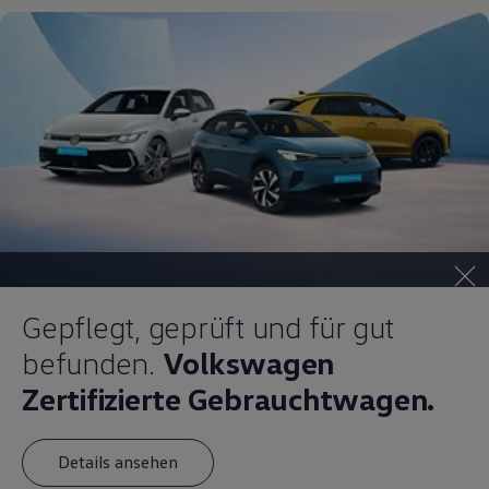
Magazin
Lifestyle
Transport
Familie
Elektromobilität
Volkswagen R
Pannen- und Unfallhilfe
Volkswagen Kundenbetreuung
Gepflegt, geprüft und für gut
befunden.
Volkswagen
Zertifizierte Gebrauchtwagen.
Details ansehen