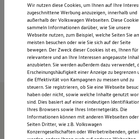
Samstag
Geschlossen
Elektrofahrzeugkonzepte
Wir nutzen diese Cookies, um Ihnen auf Ihre Intere
ID. EVERY1
Sonntag
Geschlossen
zugeschnittene Werbung anzuzeigen, innerhalb und
Reichweite
außerhalb der Volkswagen Webseiten. Diese Cookie
Reichweite der ID. Modelle
hattingen@wh-autozentrum.de
Reichweite im Winter
sammeln Informationen darüber, wie Sie unsere
Rekuperation
Webseite nutzen, zum Beispiel, welche Seiten Sie a
Laden
+49 2324 96310
meisten besuchen oder wie Sie sich auf der Seite
Laden unterwegs
Laden Zuhause
bewegen. Der Zweck dieser Cookies ist es, Ihnen für
Ladestationen finden
relevantere und an Ihre Interessen angepasste Inhal
Ansprechpartner
Ladezeitensimulator
anzubieten. Sie werden außerdem dazu verwendet, d
Batterie
Sicherheit
Erscheinungshäufigkeit einer Anzeige zu begrenzen 
Garantie und Lebensdauer
die Effektivität von Kampagnen zu messen und zu
Nachhaltigkeit
steuern. Sie registrieren, ob Sie eine Webseite besuc
Technologie
Kosten und Kauf
haben oder nicht, sowie welche Inhalte genutzt wo
Verbrauchskosten
sind. Dies basiert auf einer eindeutigen Identifikatio
Wie können wir
Kaufoptionen
Ihres Browsers sowie Ihres Internetgeräts. Die
E-Auto-Förderung
Software und Konnektivität
Informationen können mit anderen Webseiten oder
Ihnen weiterhelfen?
Die ID. Software 6
Seiten Dritter, wie z.B. Volkswagen
ID. Software Versionen und Updates
Konzerngesellschaften oder Werbetreibenden, getei
Digitale Extras
Schnittstellen zu Ihrem ID.