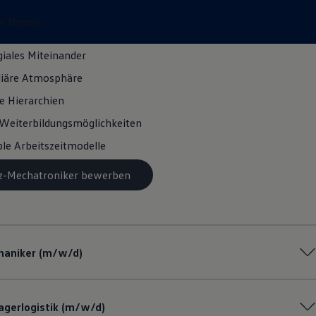
r Ihnen:
giales Miteinander
liäre Atmosphäre
e Hierarchien
Weiterbildungsmöglichkeiten
ble Arbeitszeitmodelle
Kfz-Mechatroniker bewerben
haniker (m/w/d)
agerlogistik (m/w/d)