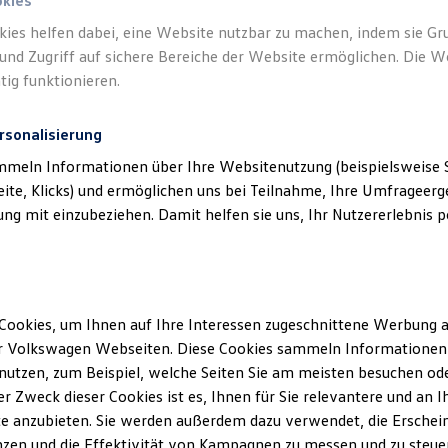
okies
kies helfen dabei, eine Website nutzbar zu machen, indem sie G
und Zugriff auf sichere Bereiche der Website ermöglichen. Die W
tig funktionieren.
rsonalisierung
mmeln Informationen über Ihre Websitenutzung (beispielsweise S
eite, Klicks) und ermöglichen uns bei Teilnahme, Ihre Umfrageerge
g mit einzubeziehen. Damit helfen sie uns, Ihr Nutzererlebnis pe
Cookies, um Ihnen auf Ihre Interessen zugeschnittene Werbung a
r Volkswagen Webseiten. Diese Cookies sammeln Informationen 
utzen, zum Beispiel, welche Seiten Sie am meisten besuchen oder
Kfz-Mechatron
r Zweck dieser Cookies ist es, Ihnen für Sie relevantere und an I
Kfz-Mec
e anzubieten. Sie werden außerdem dazu verwendet, die Erschein
zen und die Effektivität von Kampagnen zu messen und zu steuern