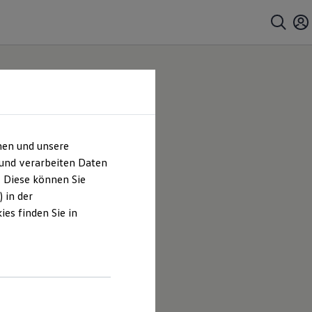
hen und unsere
 und verarbeiten Daten
. Diese können Sie
 in der
es finden Sie in