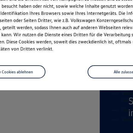
 besucht haben oder nicht, sowie welche Inhalte genutzt worden s
Das sind Ihre
 Identifikation Ihres Browsers sowie Ihres Internetgeräts. Die 
iten oder Seiten Dritter, wie z.B. Volkswagen Konzerngesellsch
Diagn
 geteilt werden, sodass Ihnen auch auf anderen Webseiten rel
Diag
kann. Wir nutzen die Dienste eines Dritten für die Verarbeitung 
Wartu
. Diese Cookies werden, soweit dies zweckdienlich ist, oftmals
Aus- 
täten von Dritten verlinkt.
Das bringen S
e Cookies ablehnen
Alle zulass
Abges
Wünsc
VW u
Zuver
Teamf