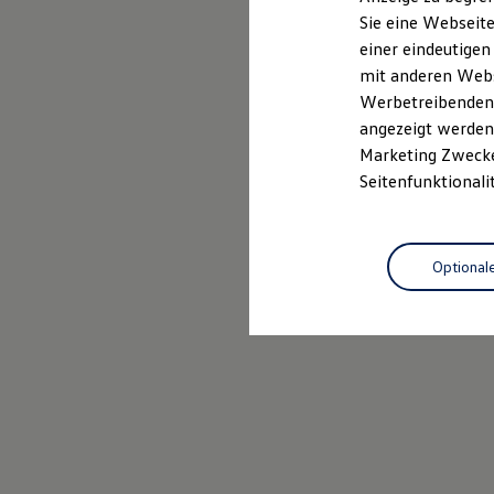
Elektrofahrzeugkonzepte
Sie eine Webseite
ID. EVERY1
einer eindeutigen
Reichweite
Reichweite der ID. Modelle
mit anderen Webse
Reichweite im Winter
Werbetreibenden,
Rekuperation
angezeigt werden 
Laden
Laden unterwegs
Marketing Zwecken
Laden Zuhause
Seitenfunktionali
Ladestationen finden
Ladezeitensimulator
Batterie
Sicherheit
Optional
Garantie und Lebensdauer
Nachhaltigkeit
Technologie
Kosten und Kauf
Verbrauchskosten
Kaufoptionen
E-Auto-Förderung
Software und Konnektivität
Die ID. Software 6
ID. Software Versionen und Updates
Digitale Extras
Schnittstellen zu Ihrem ID.