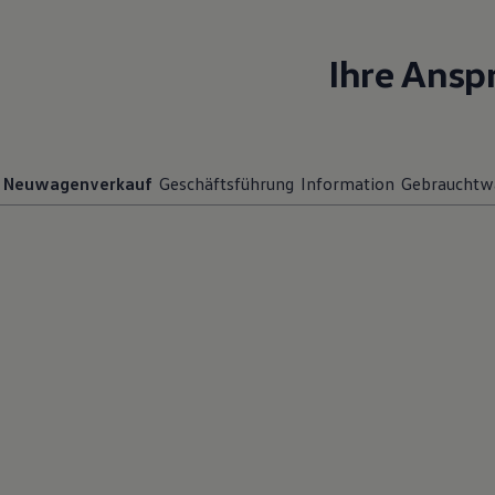
Magazin
Lifestyle
Transport
Ihre Ansp
Familie
Elektromobilität
Volkswagen R
Pannen- und Unfallhilfe
Volkswagen Kundenbetreuung
Neuwagenverkauf
Geschäftsführung
Information
Gebrauchtw