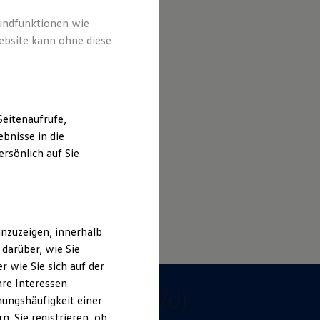
rundfunktionen wie
ebsite kann ohne diese
eitenaufrufe,
bnisse in die
rsönlich auf Sie
nzuzeigen, innerhalb
darüber, wie Sie
 wie Sie sich auf der
iker (m/w/d)
hre Interessen
hatroniker (m/w/d)
ungshäufigkeit einer
. Sie registrieren, ob