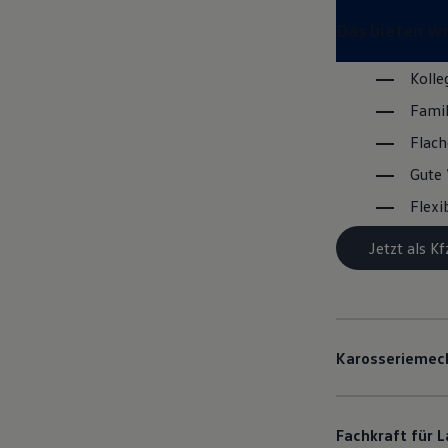
Das bieten wi
Kolle
Fami
Flach
Gute 
Flexi
Jetzt als 
Karosseriemec
Fachkraft für L