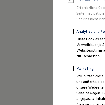
Erforderliche Co
Reifenpakete
Leasing
Erforderliche Coo
Leasing-Angebote
Seitennavigation 
Gebrauchtwagen Leasing
Cookies nicht rich
Junge Gebrauchtwagen-Leasing
Elektroauto Leasing
Kleinwagen-Leasing
Analytics und Pe
Leasing ohne Anzahlung
Finanzierung
Diese Cookies sa
Autokredit mit Schlussrate
Versicherungen und Garantien
Verweildauer je S
Kfz-Versicherung
Websiteoptimierun
Restschuldversicherungen
zuzuschneiden.
Garantien
Wartungsverträge
Geschäftskunden
Marketing
Professional Class bei Volkswagen
Großkunden
(
Impressum & Rechtliches
)
Wir nutzen diese 
Behörden
und außerhalb de
Direktkunden
Sonderfahrzeuge
unsere Webseite n
Anpfiff zum Gewinn
Seite bewegen. De
Elektromobilität
angepasste Inhalt
Elektroautos
ID. Tutorials
Anzeige zu begren