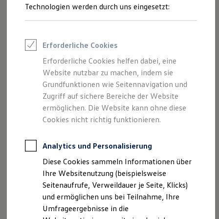
Reifenpakete
Technologien werden durch uns eingesetzt:
Leasing
Leasing-Angebote
Gebrauchtwagen Leasing
Junge Gebrauchtwagen-Leasing
Erforderliche Cookies
Elektroauto Leasing
Kleinwagen-Leasing
Erforderliche Cookies helfen dabei, eine
Leasing ohne Anzahlung
Website nutzbar zu machen, indem sie
Finanzierung
Autokredit mit Schlussrate
Grundfunktionen wie Seitennavigation und
Versicherungen und Garantien
Zugriff auf sichere Bereiche der Website
Kfz-Versicherung
ermöglichen. Die Website kann ohne diese
Restschuldversicherungen
Garantien
Cookies nicht richtig funktionieren.
Wartungsverträge
Geschäftskunden
Professional Class bei Volkswagen
Analytics und Personalisierung
Großkunden
Diese Cookies sammeln Informationen über
Behörden
Direktkunden
Ihre Websitenutzung (beispielsweise
Sonderfahrzeuge
Seitenaufrufe, Verweildauer je Seite, Klicks)
Anpfiff zum Gewinn
und ermöglichen uns bei Teilnahme, Ihre
Elektromobilität
Elektroautos
Umfrageergebnisse in die
ID. Tutorials