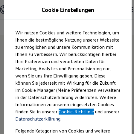
Modelle und Konfigurator
Cookie Einstellungen
Konfigurator
Modelle vergleichen
Konfiguration laden
Modelle
Ausstattungsvariante
Motoren
Farben
Interieur
Zum
Zum
Autosuche
Wir nutzen Cookies und weitere Technologien, um
Hauptinhalt
Footer
Elektroautos
springen
springen
Ihnen die bestmögliche Nutzung unserer Webseite
ENERGY Sondermodelle
Nutzfahrzeuge
zu ermöglichen und unsere Kommunikation mit
SUV und CUV
Ihnen zu verbessern. Wir berücksichtigen hierbei
Familienautos
Ihre Präferenzen und verarbeiten Daten für
Kombis
Kompaktwagen
Marketing, Analytics und Personalisierung nur,
Sportwagen
wenn Sie uns Ihre Einwilligung geben. Diese
Schnell verfügbare Fahrzeuge
Angebote und Produkte
können Sie jederzeit mit Wirkung für die Zukunft
Aktuelle Angebote
im Cookie Manager (Meine Präferenzen verwalten)
E-Auto-Förderung
in der Datenschutzerklärung widerrufen. Weitere
Volkswagen Marktplatz
Informationen zu unseren eingesetzten Cookies
Die ENERGY Sondermodelle
Junge Gebrauchtwagen und Gebrauchtwagen
finden Sie in unserer
Cookie-Richtlinie
und unserer
Volkswagen Zertifizierte Gebrauchtwagen
Datenschutzerklärung
.
Elektromobilität bei Gebrauchtwagen
Zubehör- und Serviceangebote
Folgende Kategorien von Cookies und weitere
Saisonangebote