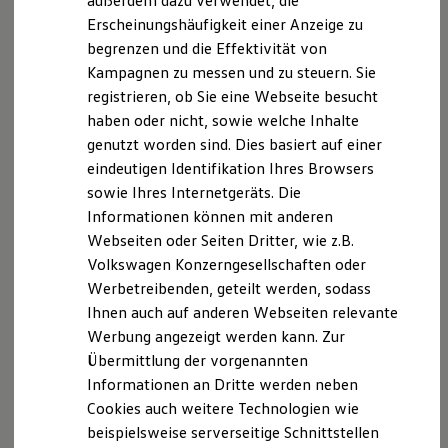
außerdem dazu verwendet, die
Hybridautos
Erscheinungshäufigkeit einer Anzeige zu
Marke und Erlebnis
begrenzen und die Effektivität von
Volkswagen R und R Experience
R-Modelle
Kampagnen zu messen und zu steuern. Sie
R Experience
registrieren, ob Sie eine Webseite besucht
Driving Experience
haben oder nicht, sowie welche Inhalte
Volkswagen entdecken
Werkbesichtigung
genutzt worden sind. Dies basiert auf einer
Factory visit
eindeutigen Identifikation Ihres Browsers
Lifestyle Shop
sowie Ihres Internetgeräts. Die
T-Roc Kollektion
Golf Kollektion
Informationen können mit anderen
ID. Kollektion
Webseiten oder Seiten Dritter, wie z.B.
Volkswagen Kollektion
Volkswagen Konzerngesellschaften oder
R-Kollektion
GTI Kollektion
Werbetreibenden, geteilt werden, sodass
Fußball Drop
Ihnen auch auf anderen Webseiten relevante
we drive football
Werbung angezeigt werden kann. Zur
#wedriveproud
Besitzer und Service
Übermittlung der vorgenannten
myVolkswagen
Informationen an Dritte werden neben
Software Updates
Cookies auch weitere Technologien wie
Service und Ersatzteile
Inspektion und HU/AU
beispielsweise serverseitige Schnittstellen
Reparaturen und Checks