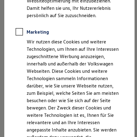
Websiteoptimierung mit einzubeziehen.
Elektrofahrzeugkonzepte
Damit helfen sie uns, Ihr Nutzererlebnis
ID. EVERY1
Reichweite
persönlich auf Sie zuzuschneiden.
Reichweite der ID. Modelle
Reichweite im Winter
Rekuperation
Marketing
Laden
Wir nutzen diese Cookies und weitere
Laden unterwegs
Laden Zuhause
Technologien, um Ihnen auf Ihre Interessen
Ladestationen finden
zugeschnittene Werbung anzuzeigen,
Ladezeitensimulator
innerhalb und außerhalb der Volkswagen
Batterie
Sicherheit
Webseiten. Diese Cookies und weitere
Garantie und Lebensdauer
Technologien sammeln Informationen
Nachhaltigkeit
darüber, wie Sie unsere Webseite nutzen,
Technologie
Kosten und Kauf
zum Beispiel, welche Seiten Sie am meisten
Verbrauchskosten
besuchen oder wie Sie sich auf der Seite
Kaufoptionen
bewegen. Der Zweck dieser Cookies und
E-Auto-Förderung
Software und Konnektivität
weitere Technologien ist es, Ihnen für Sie
Die ID. Software 6
relevantere und an Ihre Interessen
ID. Software Versionen und Updates
angepasste Inhalte anzubieten. Sie werden
Digitale Extras
Schnittstellen zu Ihrem ID.