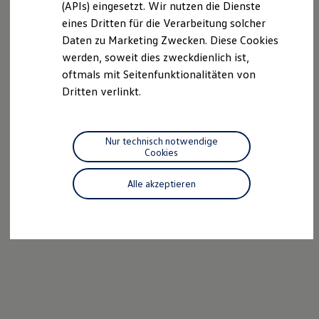
(APIs) eingesetzt. Wir nutzen die Dienste
Motorenöl und Flüssigkeiten
eines Dritten für die Verarbeitung solcher
Räder und Reifen
Pannen- und Unfallhilfe
Daten zu Marketing Zwecken. Diese Cookies
Economy Service
werden, soweit dies zweckdienlich ist,
Volkswagen Teile
oftmals mit Seitenfunktionalitäten von
Zubehör
Modellspezifisches Zubehör
Dritten verlinkt.
Schutz und Pflege
Transport
Entertainment und Elektronik
Individualisieren
Nur technisch notwendige
Wallbox und Ladekabel
Cookies
Digitale Extras
Dienste für Ihr Modell finden
Alle akzeptieren
Volkswagen Apps, Login und Shop
Handy und Fahrzeug verbinden
Updates für Software, Karten und Radio
Über Ihr Auto
Vorgängermodelle
Kundeninformationen
Volkswagen Kundenbetreuung
Warn- und Kontrollleuchten
Assistenzsysteme
Digitale Betriebsanleitung
Live Beratung