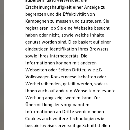
außerdem dazu verwendet, die
Verbrauchskosten
Kaufoptionen
Erscheinungshäufigkeit einer Anzeige zu
E-Auto-Förderung
begrenzen und die Effektivität von
Software und Konnektivität
Kampagnen zu messen und zu steuern. Sie
Die ID. Software 6
ID. Software Versionen und Updates
registrieren, ob Sie eine Webseite besucht
Digitale Extras
haben oder nicht, sowie welche Inhalte
Schnittstellen zu Ihrem ID.
genutzt worden sind. Dies basiert auf einer
Hybridautos
Marke und Erlebnis
eindeutigen Identifikation Ihres Browsers
Volkswagen R und R Experience
sowie Ihres Internetgeräts. Die
R-Modelle
Informationen können mit anderen
R Experience
Driving Experience
Webseiten oder Seiten Dritter, wie z.B.
Volkswagen entdecken
Volkswagen Konzerngesellschaften oder
Werkbesichtigung
Werbetreibenden, geteilt werden, sodass
Factory visit
Lifestyle Shop
Ihnen auch auf anderen Webseiten relevante
T-Roc Kollektion
Werbung angezeigt werden kann. Zur
Golf Kollektion
Übermittlung der vorgenannten
ID. Kollektion
Volkswagen Kollektion
Informationen an Dritte werden neben
R-Kollektion
Cookies auch weitere Technologien wie
GTI Kollektion
beispielsweise serverseitige Schnittstellen
Fußball Drop