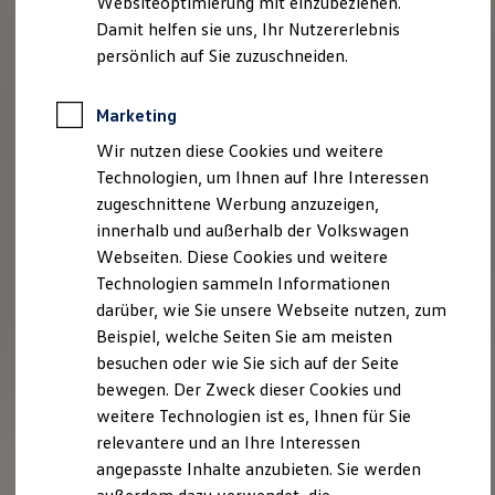
Websiteoptimierung mit einzubeziehen.
Behörden
Damit helfen sie uns, Ihr Nutzererlebnis
Direktkunden
persönlich auf Sie zuzuschneiden.
Sonderfahrzeuge
Anpfiff zum Gewinn
Elektromobilität
Marketing
Elektroautos
ID. Tutorials
Wir nutzen diese Cookies und weitere
Elektrofahrzeugkonzepte
Technologien, um Ihnen auf Ihre Interessen
ID. EVERY1
Reichweite
zugeschnittene Werbung anzuzeigen,
Reichweite der ID. Modelle
innerhalb und außerhalb der Volkswagen
Reichweite im Winter
Webseiten. Diese Cookies und weitere
Rekuperation
Laden
Technologien sammeln Informationen
Laden unterwegs
darüber, wie Sie unsere Webseite nutzen, zum
Laden Zuhause
Beispiel, welche Seiten Sie am meisten
Ladestationen finden
Ladezeitensimulator
besuchen oder wie Sie sich auf der Seite
Batterie
bewegen. Der Zweck dieser Cookies und
Sicherheit
weitere Technologien ist es, Ihnen für Sie
Garantie und Lebensdauer
Nachhaltigkeit
relevantere und an Ihre Interessen
Technologie
angepasste Inhalte anzubieten. Sie werden
Kosten und Kauf