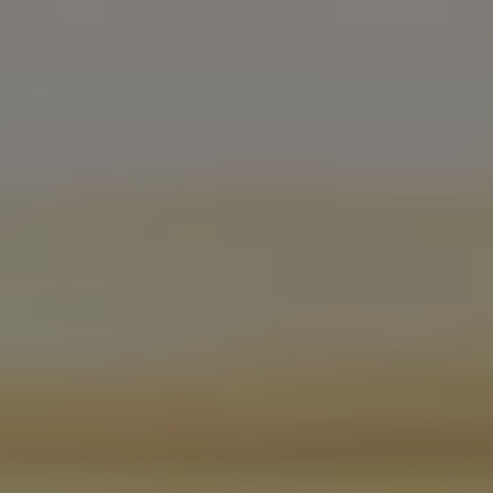
Über Ihr Auto
Vorgängermodelle
Kundeninformationen
Volkswagen Kundenbetreuung
Warn- und Kontrollleuchten
Assistenzsysteme
Digitale Betriebsanleitung
Live Beratung
Magazin
Lifestyle
Transport
Familie
Elektromobilität
Volkswagen R
Pannen- und Unfallhilfe
Volkswagen Kundenbetreuung