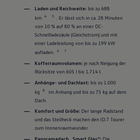
Laden und Reichweite:
bis zu 688
4
5
km
. Er lässt sich in ca. 28 Minuten
von 10 % auf 80 % an einer DC-
Schnellladesäule (Gleichstrom) und mit
einer Ladeleistung von bis zu 199 kW
6
7
aufladen.
Kofferraumvolumen:
je nach Neigung der
Rücksitze von 605 l bis 1.714 l.
Anhänge- und Dachlast:
bis zu 1.000
8
kg
im Anhang und bis zu 75 kg auf dem
Dach.
Komfort und Größe:
Der lange Radstand
und das Steilheck machen den
ID.7 Tourer
zum Innnenraumwunder.
Panoramadach „Smart Glas“:
Die