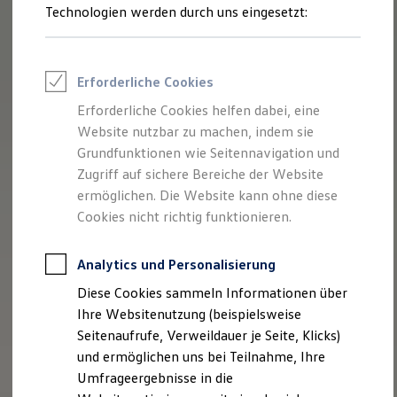
Technologien werden durch uns eingesetzt:
Volkswagen Marktplatz
Die ENERGY Sondermodelle
Junge Gebrauchtwagen und Gebrauchtwagen
Volkswagen Zertifizierte Gebrauchtwagen
Elektromobilität bei Gebrauchtwagen
Erforderliche Cookies
Zubehör- und Serviceangebote
Saisonangebote
Erforderliche Cookies helfen dabei, eine
Reifenpakete
Website nutzbar zu machen, indem sie
Leasing
Grundfunktionen wie Seitennavigation und
Leasing-Angebote
Gebrauchtwagen Leasing
Zugriff auf sichere Bereiche der Website
Junge Gebrauchtwagen-Leasing
ermöglichen. Die Website kann ohne diese
Elektroauto Leasing
Cookies nicht richtig funktionieren.
Kleinwagen-Leasing
Leasing ohne Anzahlung
Finanzierung
Analytics und Personalisierung
Autokredit mit Schlussrate
Versicherungen und Garantien
Diese Cookies sammeln Informationen über
Kfz-Versicherung
Ihre Websitenutzung (beispielsweise
Restschuldversicherungen
Garantien
Seitenaufrufe, Verweildauer je Seite, Klicks)
Wartungsverträge
und ermöglichen uns bei Teilnahme, Ihre
Geschäftskunden
Umfrageergebnisse in die
Professional Class bei Volkswagen
Großkunden