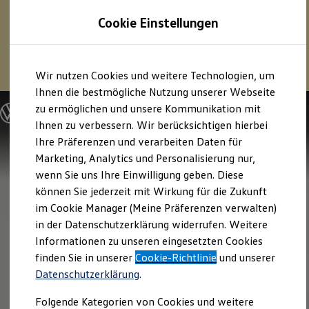
1
Profitieren Sie von bis zu
6.000 €
Cookie Einstellungen
E‑Auto‑Förderung für neue
Volkswagen
ID. oder
Hybridmodelle.
Zum
Zum
Mehr zur
E‑Auto
-Förderung
Wir nutzen Cookies und weitere Technologien, um
Hauptinhalt
Footer
springen
springen
Ihnen die bestmögliche Nutzung unserer Webseite
zu ermöglichen und unsere Kommunikation mit
Modelle und Konfigurator
Konfigurator
Ihnen zu verbessern. Wir berücksichtigen hierbei
Modelle vergleichen
Ihre Präferenzen und verarbeiten Daten für
Konfiguration laden
Marketing, Analytics und Personalisierung nur,
Autosuche
Elektroautos
wenn Sie uns Ihre Einwilligung geben. Diese
ENERGY Sondermodelle
können Sie jederzeit mit Wirkung für die Zukunft
Nutzfahrzeuge
im Cookie Manager (Meine Präferenzen verwalten)
SUV und CUV
Familienautos
in der Datenschutzerklärung widerrufen. Weitere
Kombis
Informationen zu unseren eingesetzten Cookies
Kompaktwagen
finden Sie in unserer
Cookie-Richtlinie
und unserer
Sportwagen
Schnell verfügbare Fahrzeuge
Datenschutzerklärung
.
Angebote und Produkte
Aktuelle Angebote
Folgende Kategorien von Cookies und weitere
E-Auto-Förderung