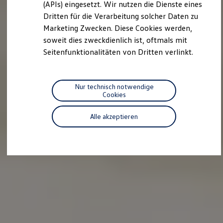
we drive football
(APIs) eingesetzt. Wir nutzen die Dienste eines
#wedriveproud
Dritten für die Verarbeitung solcher Daten zu
Besitzer und Service
Marketing Zwecken. Diese Cookies werden,
myVolkswagen
Software Updates
soweit dies zweckdienlich ist, oftmals mit
Service und Ersatzteile
Seitenfunktionalitäten von Dritten verlinkt.
Inspektion und HU/AU
Reparaturen und Checks
Motorenöl und Flüssigkeiten
Räder und Reifen
Nur technisch notwendige
Pannen- und Unfallhilfe
Cookies
Economy Service
Volkswagen Teile
Alle akzeptieren
Zubehör
Modellspezifisches Zubehör
Schutz und Pflege
Transport
Entertainment und Elektronik
Individualisieren
Wallbox und Ladekabel
Digitale Extras
Dienste für Ihr Modell finden
Volkswagen Apps, Login und Shop
Handy und Fahrzeug verbinden
Updates für Software, Karten und Radio