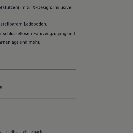
fstützen) im GTX-Design: inklusive
nstellbarem Ladeboden.
r schlüssellosen Fahrzeugzugang und
warnanlage und mehr.
en
vice
selbst steht je nach