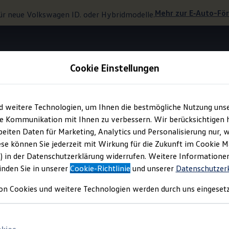
Mehr zur
E‑Auto
-Fö
ür neue
Volkswagen
ID. oder Hybridmodelle.
Cookie Einstellungen
Interieur
d weitere Technologien, um Ihnen die bestmögliche Nutzung uns
e Kommunikation mit Ihnen zu verbessern. Wir berücksichtigen h
eiten Daten für Marketing, Analytics und Personalisierung nur, w
ür Erlebnisse.
ese können Sie jederzeit mit Wirkung für die Zukunft im Cookie 
) in der Datenschutzerklärung widerrufen. Weitere Informatione
inden Sie in unserer
Cookie-Richtlinie
und unserer
Datenschutzer
on Cookies und weitere Technologien werden durch uns eingesetz