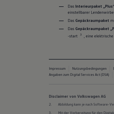
ID. Software Versionen und Updates
Das
Interieurpaket „Plus
Digitale Extras
Schnittstellen zu Ihrem ID.
einstellbarer Lendenwirbe
Hybridautos
Das
Gepäckraumpaket
mi
Marke und Erlebnis
Volkswagen R und R Experience
Das
Gepäckraumpaket „P
R-Modelle
R Experience
3
-start
, eine elektrisch
Driving Experience
Volkswagen entdecken
Werkbesichtigung
Factory visit
Lifestyle Shop
T-Roc Kollektion
Golf Kollektion
Impressum
Nutzungsbedingungen
ID. Kollektion
Angaben zum Digital Services Act (DSA)
Volkswagen Kollektion
R-Kollektion
GTI Kollektion
Fußball Drop
we drive football
Disclaimer von Volkswagen AG
#wedriveproud
Besitzer und Service
2.
Abbildung kann je nach Software-Ve
myVolkswagen
Software Updates
3.
Mit der Vorbereitung für den Digital