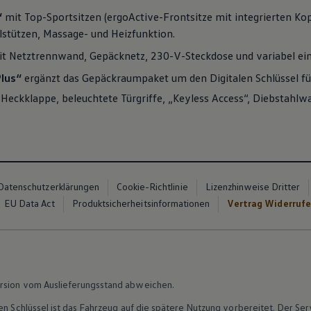
“
mit Top-Sportsitzen (ergoActive-Frontsitze mit integrierten Kop
lstützen, Massage- und Heizfunktion.
t Netztrennwand, Gepäcknetz, 230
-
V
-Steckdose und variabel ei
lus“
ergänzt das Gepäckraumpaket um den Digitalen Schlüssel fü
e Heckklappe, beleuchtete Türgriffe, „Keyless Access“, Diebstahl
Datenschutzerklärungen
Cookie-Richtlinie
Lizenzhinweise Dritter
EU Data Act
Produktsicherheitsinformationen
Vertrag Widerruf
rsion vom Auslieferungsstand abweichen.
en Schlüssel ist das Fahrzeug auf die spätere Nutzung vorbereitet. Der
Ser