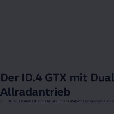
Der
ID.4
GTX mit
Dua
Allradantrieb
2.
ID.4
GTX
4MOTION
mit Infotainment-Paket:
Energieverbrauch ko