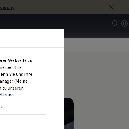
rderung
erer Webseite zu
ierbei Ihre
enn Sie uns Ihre
Manager (Meine
n zu unseren
klärung
.
t: