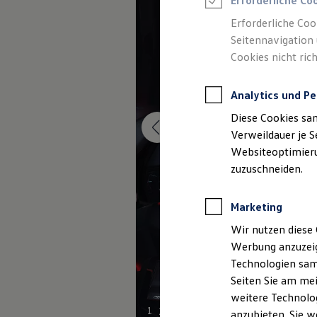
Erforderliche Co
Elektromobilität bei Gebrauchtwagen
Zubehör- und Serviceangebote
Erforderliche Coo
Saisonangebote
Seitennavigation 
Reifenpakete
Leasing
Cookies nicht rich
Leasing-Angebote
Gebrauchtwagen Leasing
Junge Gebrauchtwagen-Leasing
Analytics und Pe
Elektroauto Leasing
Diese Cookies sa
Kleinwagen-Leasing
Leasing ohne Anzahlung
Verweildauer je S
Finanzierung
Websiteoptimierun
Autokredit mit Schlussrate
zuzuschneiden.
Versicherungen und Garantien
Kfz-Versicherung
Restschuldversicherungen
Marketing
Garantien
Wartungsverträge
Wir nutzen diese 
Geschäftskunden
Professional Class bei Volkswagen
Werbung anzuzeig
Großkunden
Technologien sam
Behörden
Seiten Sie am mei
Direktkunden
Sonderfahrzeuge
weitere Technolog
Anpfiff zum Gewinn
1
2
anzubieten. Sie w