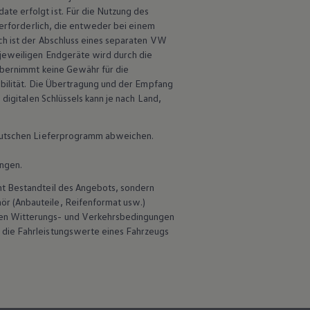
te erfolgt ist. Für die Nutzung des
 erforderlich, die entweder bei einem
ch ist der Abschluss eines separaten VW
 jeweiligen Endgeräte wird durch die
bernimmt keine Gewähr für die
ibilität. Die Übertragung und der Empfang
digitalen Schlüssels kann je nach Land,
 deutschen Lieferprogramm abweichen.
ungen.
ht Bestandteil des Angebots, sondern
hör
(Anbauteile, Reifenformat usw.)
en Witterungs- und Verkehrsbedingungen
 die Fahrleistungswerte eines Fahrzeugs