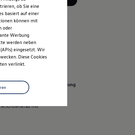
rieren, ob Sie eine
s basiert auf einer
ationen können mit
n oder
evante Werbung
itte werden neben
on 9
, 6 von 9
, 7 von 9
, 8
(APIs) eingesetzt. Wir
 Zwecken. Diese Cookies
ten verlinkt.
sorgen
Schriftzüge
auf den
g liefert die
Ambientebeleuchtung
eren
nktionslenkrad mit