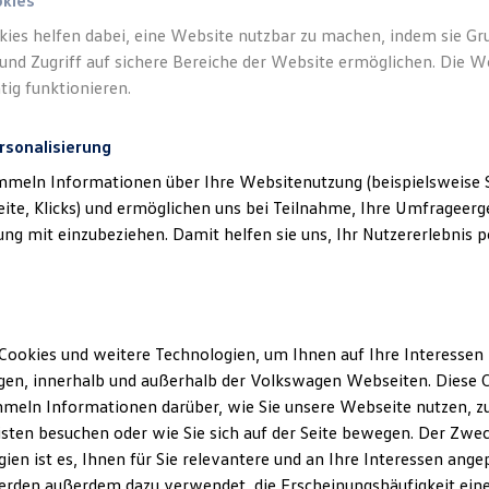
okies
kies helfen dabei, eine Website nutzbar zu machen, indem sie G
und Zugriff auf sichere Bereiche der Website ermöglichen. Die W
tig funktionieren.
rsonalisierung
mmeln Informationen über Ihre Websitenutzung (beispielsweise S
eite, Klicks) und ermöglichen uns bei Teilnahme, Ihre Umfrageerge
g mit einzubeziehen. Damit helfen sie uns, Ihr Nutzererlebnis pe
Cookies und weitere Technologien, um Ihnen auf Ihre Interessen
en, innerhalb und außerhalb der Volkswagen Webseiten. Diese C
meln Informationen darüber, wie Sie unsere Webseite nutzen, zu
sten besuchen oder wie Sie sich auf der Seite bewegen. Der Zwec
ien ist es, Ihnen für Sie relevantere und an Ihre Interessen ange
erden außerdem dazu verwendet, die Erscheinungshäufigkeit eine