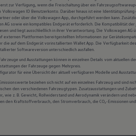
rst zur Verfügung, wenn die Freischaltung über ein Fahrzeugsoftwareupda
n
Volkswagen
ID Benutzerkonto. Darüber hinaus ist eine Identitätsprüfung
rtner oder über die
Volkswagen
App, durchgeführt werden kann. Zusätzli
en
AG sowie ein kompatibles Endgerät erforderlich. Die Kompatibilität der
sen und liegt ausschließlich in ihrer Verantwortung. Die
Volkswagen
AG ü
 auf externen Plattformen bereitgestellten Informationen zur Gerätekompat
er die auf dem Endgerät vorinstallierten Wallet App. Die Verfügbarkeit des 
allierter Softwareversion unterschiedlich ausfallen.
n Fahrzeuge und Ausstattungen können in einzelnen Details vom aktuellen
sstattungen der Fahrzeuge gegen Mehrpreis.
figurator für eine Übersicht der aktuell verfügbaren Modelle und Ausstatt
ssionswerte beziehen sich nicht auf ein einzelnes Fahrzeug und sind nic
wischen den verschiedenen Fahrzeugtypen. Zusatzausstattungen und
Zube
r, wie
z. B.
Gewicht, Rollwiderstand und Aerodynamik verändern und neb
ten den Kraftstoffverbrauch, den Stromverbrauch, die CO₂-Emissionen und