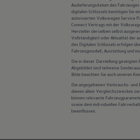
Service und Ersatzteile
Auslieferungsdatum des Fahrzeuges e
Inspektion und HU/AU
digitalen Schlüssels benötigen Sie ei
Reparaturen und Checks
autorisierten
Volkswagen
Service
Pa
Motorenöl und Flüssigkeiten
Connect
Vertrags mit der
Volkswag
Räder und Reifen
Pannen- und Unfallhilfe
Hersteller derselben selbst ausgewie
Economy Service
Vollständigkeit oder Aktualität der
Volkswagen Teile
des Digitalen Schlüssels erfolgen üb
Zubehör
Fahrzeugmodell, Ausstattung und inst
Modellspezifisches Zubehör
Schutz und Pflege
Die in dieser Darstellung gezeigte
Transport
Abgebildet sind teilweise Sonderau
Entertainment und Elektronik
Bitte beachten Sie auch unseren Kon
Individualisieren
Wallbox und Ladekabel
Die angegebenen Verbrauchs- und Emi
Digitale Extras
dienen allein Vergleichszwecken z
Dienste für Ihr Modell finden
können relevante Fahrzeugparamete
Volkswagen Apps, Login und Shop
Handy und Fahrzeug verbinden
sowie dem individuellen Fahrverhal
Updates für Software, Karten und Radio
beeinflussen.
Über Ihr Auto
Vorgängermodelle
Kundeninformationen
Volkswagen Kundenbetreuung
Warn- und Kontrollleuchten