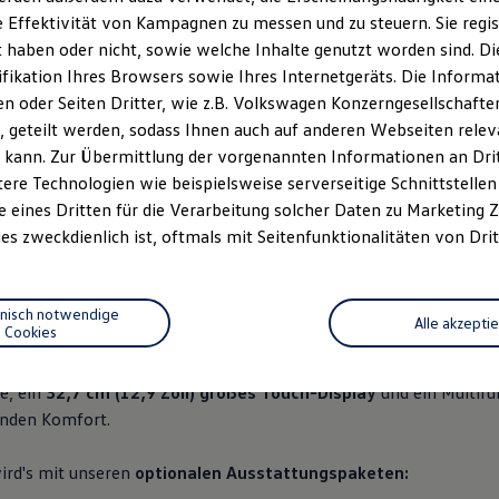
 Effektivität von Kampagnen zu messen und zu steuern. Sie regist
haben oder nicht, sowie welche Inhalte genutzt worden sind. Die
ifikation Ihres Browsers sowie Ihres Internetgeräts. Die Inform
 oder Seiten Dritter, wie z.B. Volkswagen Konzerngesellschafte
 geteilt werden, sodass Ihnen auch auf anderen Webseiten rel
 kann. Zur Übermittlung der vorgenannten Informationen an Dr
n 9
, 3 von 9
, 4 von 9
, 5 v
ere Technologien wie beispielsweise serverseitige Schnittstellen 
e eines Dritten für die Verarbeitung solcher Daten zu Marketing
es zweckdienlich ist, oftmals mit Seitenfunktionalitäten von Drit
Platz und jede Menge sportliche Details. Für echtes GTX-Gefühl 
n Einstiegsleisten und
rote Ziernähte.
Die passende Lichtstimmun
hnisch notwendige
Alle akzepti
Cookies
e, ein
32,7 cm (12,9 Zoll) großes Touch-Display
und ein Multifu
enden Komfort.
ird's mit unseren
optionalen Ausstattungspaketen: