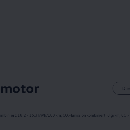
lmotor
Dir
mbiniert: 18,2 - 16,3 kWh/100 km; CO₂-Emission kombiniert: 0 g/km; CO₂-K