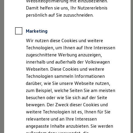
Websiteoptimierung mit einzubeziehen.
Elektrofahrzeugkonzepte
Damit helfen sie uns, Ihr Nutzererlebnis
ID. EVERY1
Reichweite
persönlich auf Sie zuzuschneiden.
Reichweite der ID. Modelle
Reichweite im Winter
Rekuperation
Marketing
Laden
Wir nutzen diese Cookies und weitere
Laden unterwegs
Laden Zuhause
Technologien, um Ihnen auf Ihre Interessen
Ladestationen finden
3
zugeschnittene Werbung anzuzeigen,
Ladezeitensimulator
innerhalb und außerhalb der Volkswagen
Batterie
Sicherheit
Webseiten. Diese Cookies und weitere
Travel Assist
Garantie und Lebensdauer
Technologien sammeln Informationen
Nachhaltigkeit
Der optionale
Travel Assist
hilft Ihnen aktiv beim Halten
darüber, wie Sie unsere Webseite nutzen,
Technologie
Ihrer Fahrspur. Außerdem unterstützt er Sie dabei, eine
Kosten und Kauf
zum Beispiel, welche Seiten Sie am meisten
Verbrauchskosten
zuvor eingestellte
Höchstgeschwindigkeit
und den
besuchen oder wie Sie sich auf der Seite
Kaufoptionen
Abstand zum vorausfahrenden Fahrzeug einzuhalten.
bewegen. Der Zweck dieser Cookies und
E-Auto-Förderung
Software und Konnektivität
weitere Technologien ist es, Ihnen für Sie
Zusätzlich profitieren Sie auch von einer
Die ID. Software 6
relevantere und an Ihre Interessen
ID. Software Versionen und Updates
vorausschauenden Geschwindigkeitsanpassung
und
angepasste Inhalte anzubieten. Sie werden
Digitale Extras
Kurvenassistenz: Ihr Fahrzeug kann so auf bevorstehende
Schnittstellen zu Ihrem ID.