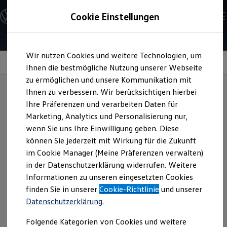
Modelle und Konfigurator
Cookie Einstellungen
Konfigurator
Modelle vergleichen
Konfiguration laden
Zum
Zum
Autosuche
Wir nutzen Cookies und weitere Technologien, um
Hauptinhalt
Footer
Elektroautos
Fahrerassistenzsysteme
springen
springen
Ihnen die bestmögliche Nutzung unserer Webseite
ENERGY Sondermodelle
Nutzfahrzeuge
zu ermöglichen und unsere Kommunikation mit
SUV und CUV
Ihnen zu verbessern. Wir berücksichtigen hierbei
Familienautos
Ihre Präferenzen und verarbeiten Daten für
Kombis
Fahrassistenzsysteme i
Kompaktwagen
Marketing, Analytics und Personalisierung nur,
Sportwagen
wenn Sie uns Ihre Einwilligung geben. Diese
Schnell verfügbare Fahrzeuge
m Überblick:
Angebote und Produkte
können Sie jederzeit mit Wirkung für die Zukunft
Aktuelle Angebote
im Cookie Manager (Meine Präferenzen verwalten)
E-Auto-Förderung
in der Datenschutzerklärung widerrufen. Weitere
Volkswagen Marktplatz
Informationen zu unseren eingesetzten Cookies
Die ENERGY Sondermodelle
Junge Gebrauchtwagen und Gebrauchtwagen
finden Sie in unserer
Cookie-Richtlinie
und unserer
Side Assist
Volkswagen Zertifizierte Gebrauchtwagen
Datenschutzerklärung
.
Elektromobilität bei Gebrauchtwagen
Travel Assist
Zubehör- und Serviceangebote
Folgende Kategorien von Cookies und weitere
Saisonangebote
Automatische Distanzregelung ACC