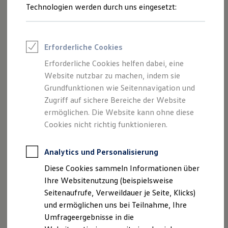
Reifenpakete
Technologien werden durch uns eingesetzt:
Leasing
Side Assist
Leasing-Angebote
Gebrauchtwagen Leasing
Der Spurwechselassistent
„Side Assist“
hilft Ihnen, beim
Junge Gebrauchtwagen-Leasing
Erforderliche Cookies
Fahrspurwechsel potenziell gefährliche Situationen zu
Elektroauto Leasing
erkennen: ein Warnlicht im Außenspiegel zeigt Ihnen an,
Kleinwagen-Leasing
Erforderliche Cookies helfen dabei, eine
Leasing ohne Anzahlung
dass sich ein Fahrzeug in Ihrem toten Winkel befindet oder
Website nutzbar zu machen, indem sie
Finanzierung
sich schnell von hinten nähert. Beim Blinken analysiert der
Autokredit mit Schlussrate
Grundfunktionen wie Seitennavigation und
Side Assist automatisch die Position und Geschwindigkeit
Versicherungen und Garantien
Zugriff auf sichere Bereiche der Website
Kfz-Versicherung
1
2
der anderen Fahrzeuge – und warnt Sie.
ermöglichen. Die Website kann ohne diese
Restschuldversicherungen
Garantien
Cookies nicht richtig funktionieren.
Wartungsverträge
Der Ausparkassistent erhöht Ihre Sicherheit beim
Geschäftskunden
Rückwärtsfahren: Er kann Sie vor Fahrzeugen warnen, die
Professional Class bei Volkswagen
Analytics und Personalisierung
Ihre Fahrlinie kreuzen. Sollten Sie nicht rechtzeitig
Großkunden
Diese Cookies sammeln Informationen über
Behörden
reagieren, kann das System selbstständig eingreifen und
Direktkunden
Ihre Websitenutzung (beispielsweise
durch Notbremsen eine Kollision mindern oder sogar
Sonderfahrzeuge
Seitenaufrufe, Verweildauer je Seite, Klicks)
1
2
vermeiden.
Anpfiff zum Gewinn
und ermöglichen uns bei Teilnahme, Ihre
Elektromobilität
Elektroautos
Umfrageergebnisse in die
ID. Tutorials