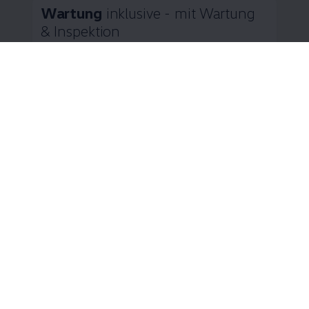
Wartung
inklusive - mit Wartung
& Inspektion
Zahlen Sie Ihre Inspektionen in bequemen
monatlichen Raten
Wie wäre es bei der anstehenden Wartung
ganz gelassen mit Ihrem
Volkswagen
in die
Werkstatt zu fahren? „Wartung & Inspektion“
6
der
Volkswagen
Financial Services
bietet
Ihnen genau das. Statt hoher Einmalkosten
zahlen Sie bequeme monatliche Raten. Dafür
sind umfangreiche Wartungsarbeiten nach
Herstellervorgabe inklusive. Und während der
Volkswagen
Partner Ihren
Volkswagen
in
Schuss hält, bleiben Sie dank der
7
Ersatzmobilität
flexibel.