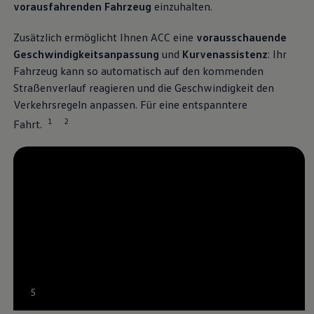
vorausfahrenden Fahrzeug
einzuhalten.
Magazin
Lifestyle
Zusätzlich ermöglicht Ihnen ACC eine
vorausschauende
Transport
Familie
Geschwindigkeitsanpassung
und
Kurvenassistenz
: Ihr
Elektromobilität
Fahrzeug kann so automatisch auf den kommenden
Volkswagen R
Straßenverlauf reagieren und die Geschwindigkeit den
Pannen- und Unfallhilfe
Volkswagen Kundenbetreuung
Verkehrsregeln anpassen. Für eine entspanntere
1
2
Fahrt.
--:--
5
Verbleibende Zeit, --