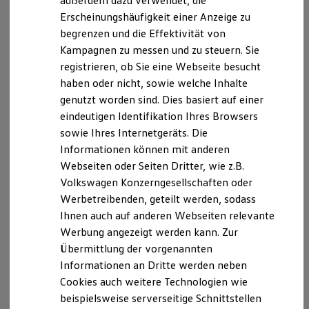
außerdem dazu verwendet, die
Kurven und Kreisverkehre reagieren und die
Hybridautos
Erscheinungshäufigkeit einer Anzeige zu
Marke und Erlebnis
Geschwindigkeit den aktuellen Verkehrsregeln entsprechend
begrenzen und die Effektivität von
Volkswagen R und R Experience
1
2
anpassen. Für eine entspanntere Fahrt.
R-Modelle
Kampagnen zu messen und zu steuern. Sie
R Experience
registrieren, ob Sie eine Webseite besucht
Driving Experience
haben oder nicht, sowie welche Inhalte
Volkswagen entdecken
Werkbesichtigung
genutzt worden sind. Dies basiert auf einer
Factory visit
eindeutigen Identifikation Ihres Browsers
Lifestyle Shop
sowie Ihres Internetgeräts. Die
T-Roc Kollektion
Golf Kollektion
Informationen können mit anderen
ID. Kollektion
Webseiten oder Seiten Dritter, wie z.B.
Volkswagen Kollektion
Volkswagen Konzerngesellschaften oder
R-Kollektion
GTI Kollektion
Werbetreibenden, geteilt werden, sodass
--:--
Fußball Drop
4
Ihnen auch auf anderen Webseiten relevante
Verbleibende Zeit, --
we drive football
Werbung angezeigt werden kann. Zur
#wedriveproud
Besitzer und Service
Übermittlung der vorgenannten
myVolkswagen
Informationen an Dritte werden neben
Software Updates
Cookies auch weitere Technologien wie
Service und Ersatzteile
Inspektion und HU/AU
beispielsweise serverseitige Schnittstellen
Reparaturen und Checks