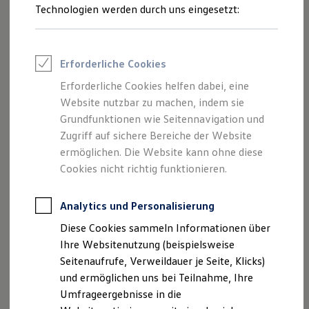
Reifenpakete
Technologien werden durch uns eingesetzt:
Leasing
Leasing-Angebote
Gebrauchtwagen Leasing
Junge Gebrauchtwagen-Leasing
Erforderliche Cookies
Elektroauto Leasing
Kleinwagen-Leasing
Der Polo
Erforderliche Cookies helfen dabei, eine
Leasing ohne Anzahlung
Ab 20.380,00 € inkl. MwSt.
Website nutzbar zu machen, indem sie
Finanzierung
Autokredit mit Schlussrate
Grundfunktionen wie Seitennavigation und
Neu
abzgl. ID. Kaufprämie
Versicherungen und Garantien
Zugriff auf sichere Bereiche der Website
Kfz-Versicherung
ermöglichen. Die Website kann ohne diese
Restschuldversicherungen
Garantien
Cookies nicht richtig funktionieren.
Wartungsverträge
Geschäftskunden
Professional Class bei Volkswagen
Analytics und Personalisierung
Großkunden
Diese Cookies sammeln Informationen über
Behörden
Direktkunden
Ihre Websitenutzung (beispielsweise
Sonderfahrzeuge
Seitenaufrufe, Verweildauer je Seite, Klicks)
Anpfiff zum Gewinn
und ermöglichen uns bei Teilnahme, Ihre
Elektromobilität
Elektroautos
Umfrageergebnisse in die
Der neue ID. Polo
ID. Tutorials