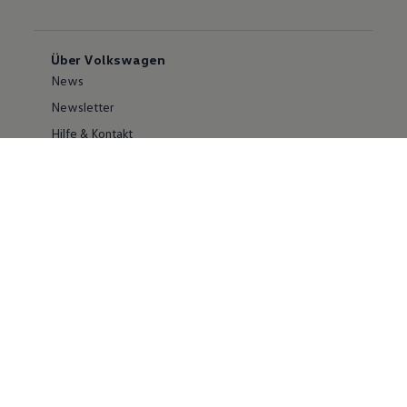
Über Volkswagen
News
Newsletter
Hilfe & Kontakt
Karriere
Händlersuche
Geschäftskunden
Information zur Barrierefreiheit
Ersthelfer/ first responder
Konzern
Volkswagen Konzern
Investor Relations
Compliance
Kontakt Cyber Security