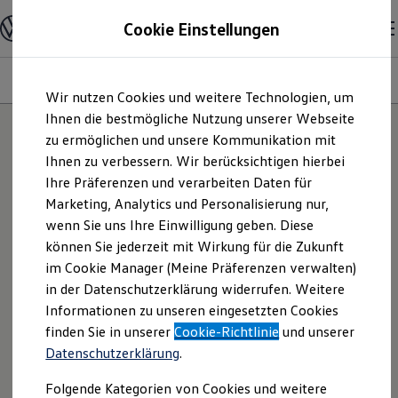
Modelle und Konfigurator
Cookie Einstellungen
Konfigurator
Modelle vergleichen
Konfiguration laden
Modelle
Ausstattungsvariante
Motoren
Farben
Interieur
Zum
Zum
Autosuche
Wir nutzen Cookies und weitere Technologien, um
Hauptinhalt
Footer
Elektroautos
springen
springen
Ihnen die bestmögliche Nutzung unserer Webseite
ENERGY Sondermodelle
Nutzfahrzeuge
zu ermöglichen und unsere Kommunikation mit
25
Modelle
SUV und CUV
Ihnen zu verbessern. Wir berücksichtigen hierbei
Familienautos
Ihre Präferenzen und verarbeiten Daten für
Kombis
Kompaktwagen
NEU: KI TESTEN
Marketing, Analytics und Personalisierung nur,
Sportwagen
Entdecken Sie Modelle, die perfekt zu
wenn Sie uns Ihre Einwilligung geben. Diese
Schnell verfügbare Fahrzeuge
Ihnen passen.
Angebote und Produkte
können Sie jederzeit mit Wirkung für die Zukunft
Aktuelle Angebote
im Cookie Manager (Meine Präferenzen verwalten)
E-Auto-Förderung
in der Datenschutzerklärung widerrufen. Weitere
Volkswagen Marktplatz
Informationen zu unseren eingesetzten Cookies
Die ENERGY Sondermodelle
Junge Gebrauchtwagen und Gebrauchtwagen
finden Sie in unserer
Cookie-Richtlinie
und unserer
Volkswagen Zertifizierte Gebrauchtwagen
Datenschutzerklärung
.
Elektromobilität bei Gebrauchtwagen
Zubehör- und Serviceangebote
Folgende Kategorien von Cookies und weitere
Saisonangebote