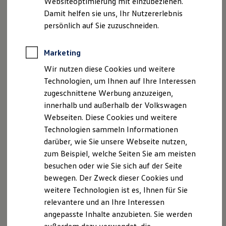
Websiteoptimierung mit einzubeziehen.
Elektrofahrzeugkonzepte
Ab 24.995,00 € inkl. MwSt.
Damit helfen sie uns, Ihr Nutzererlebnis
ID. EVERY1
Reichweite
persönlich auf Sie zuzuschneiden.
Reichweite der ID. Modelle
Bald erhältlich
Reichweite im Winter
Begeistert. Der neue
Rekuperation
Marketing
Laden
vollelektrische ID. Cross Trend
Wir nutzen diese Cookies und weitere
Laden unterwegs
Laden Zuhause
Technologien, um Ihnen auf Ihre Interessen
Ladestationen finden
zugeschnittene Werbung anzuzeigen,
Ladezeitensimulator
innerhalb und außerhalb der Volkswagen
Batterie
Sicherheit
Webseiten. Diese Cookies und weitere
Garantie und Lebensdauer
Technologien sammeln Informationen
Nachhaltigkeit
darüber, wie Sie unsere Webseite nutzen,
Technologie
Kosten und Kauf
zum Beispiel, welche Seiten Sie am meisten
Verbrauchskosten
besuchen oder wie Sie sich auf der Seite
Kaufoptionen
bewegen. Der Zweck dieser Cookies und
E-Auto-Förderung
Software und Konnektivität
weitere Technologien ist es, Ihnen für Sie
Die ID. Software 6
relevantere und an Ihre Interessen
ID. Software Versionen und Updates
angepasste Inhalte anzubieten. Sie werden
Digitale Extras
Schnittstellen zu Ihrem ID.