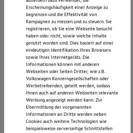
außerdem dazu verwendet, die
Hybridautos
Erscheinungshäufigkeit einer Anzeige zu
Marke und Erlebnis
begrenzen und die Effektivität von
Volkswagen R und R Experience
R-Modelle
Ab 27.995,00 € inkl. MwSt.
Kampagnen zu messen und zu steuern. Sie
R Experience
Die Ausstattungslinie Trend ist voraussichtlich ab
registrieren, ob Sie eine Webseite besucht
Driving Experience
Mitte Oktober 2026 bestellbar.
haben oder nicht, sowie welche Inhalte
Volkswagen entdecken
Werkbesichtigung
ID. Cross konfigurieren
genutzt worden sind. Dies basiert auf einer
Factory visit
eindeutigen Identifikation Ihres Browsers
Lifestyle Shop
sowie Ihres Internetgeräts. Die
T-Roc Kollektion
Golf Kollektion
Informationen können mit anderen
ID. Kollektion
Webseiten oder Seiten Dritter, wie z.B.
Volkswagen Kollektion
Volkswagen Konzerngesellschaften oder
R-Kollektion
GTI Kollektion
Werbetreibenden, geteilt werden, sodass
Fußball Drop
Ihnen auch auf anderen Webseiten relevante
we drive football
Werbung angezeigt werden kann. Zur
#wedriveproud
Besitzer und Service
Übermittlung der vorgenannten
myVolkswagen
Informationen an Dritte werden neben
Software Updates
Cookies auch weitere Technologien wie
Service und Ersatzteile
Inspektion und HU/AU
beispielsweise serverseitige Schnittstellen
Reparaturen und Checks