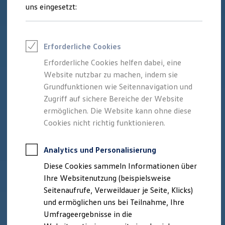
Reifenpakete
uns eingesetzt:
Leasing
Leasing-Angebote
Gebrauchtwagen Leasing
Junge Gebrauchtwagen-Leasing
Erforderliche Cookies
Elektroauto Leasing
Kleinwagen-Leasing
Erforderliche Cookies helfen dabei, eine
Leasing ohne Anzahlung
Website nutzbar zu machen, indem sie
Finanzierung
Autokredit mit Schlussrate
Grundfunktionen wie Seitennavigation und
Versicherungen und Garantien
Zugriff auf sichere Bereiche der Website
Kfz-Versicherung
ermöglichen. Die Website kann ohne diese
Restschuldversicherungen
Garantien
Cookies nicht richtig funktionieren.
Wartungsverträge
Geschäftskunden
Professional Class bei Volkswagen
Analytics und Personalisierung
Großkunden
Diese Cookies sammeln Informationen über
Behörden
Direktkunden
Ihre Websitenutzung (beispielsweise
Sonderfahrzeuge
Seitenaufrufe, Verweildauer je Seite, Klicks)
Anpfiff zum Gewinn
und ermöglichen uns bei Teilnahme, Ihre
Elektromobilität
Elektroautos
Umfrageergebnisse in die
ID. Tutorials