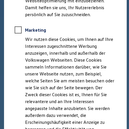
Websiteoptimierung mit einzubeziehen.
Elektrofahrzeugkonzepte
Damit helfen sie uns, Ihr Nutzererlebnis
ID. EVERY1
Reichweite
persönlich auf Sie zuzuschneiden.
Reichweite der ID. Modelle
Reichweite im Winter
Rekuperation
Marketing
Laden
Wir nutzen diese Cookies, um Ihnen auf Ihre
Laden unterwegs
Laden Zuhause
Interessen zugeschnittene Werbung
Ladestationen finden
anzuzeigen, innerhalb und außerhalb der
Ladezeitensimulator
Volkswagen Webseiten. Diese Cookies
Batterie
Sicherheit
sammeln Informationen darüber, wie Sie
Garantie und Lebensdauer
unsere Webseite nutzen, zum Beispiel,
Nachhaltigkeit
welche Seiten Sie am meisten besuchen oder
Technologie
Kosten und Kauf
wie Sie sich auf der Seite bewegen. Der
Verbrauchskosten
Zweck dieser Cookies ist es, Ihnen für Sie
Kaufoptionen
relevantere und an Ihre Interessen
E-Auto-Förderung
Software und Konnektivität
angepasste Inhalte anzubieten. Sie werden
Die ID. Software 6
außerdem dazu verwendet, die
ID. Software Versionen und Updates
Erscheinungshäufigkeit einer Anzeige zu
Digitale Extras
Schnittstellen zu Ihrem ID.