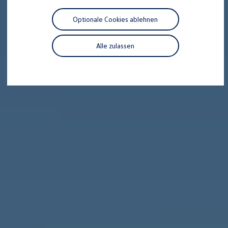
Motorenöl und Flüssigkeiten
Räder und Reifen
Optionale Cookies ablehnen
Pannen- und Unfallhilfe
Economy Service
Volkswagen Teile
Alle zulassen
Zubehör
Modellspezifisches Zubehör
Schutz und Pflege
Transport
Entertainment und Elektronik
Individualisieren
Wallbox und Ladekabel
Digitale Extras
Dienste für Ihr Modell finden
Volkswagen Apps, Login und Shop
Handy und Fahrzeug verbinden
Updates für Software, Karten und Radio
Über Ihr Auto
Vorgängermodelle
Kundeninformationen
Volkswagen Kundenbetreuung
Warn- und Kontrollleuchten
Assistenzsysteme
Digitale Betriebsanleitung
Live Beratung