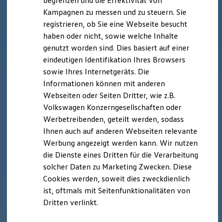
begrenzen und die Effektivität von
Hybridautos
Kampagnen zu messen und zu steuern. Sie
Marke und Erlebnis
registrieren, ob Sie eine Webseite besucht
Volkswagen R und R Experience
R-Modelle
haben oder nicht, sowie welche Inhalte
R Experience
genutzt worden sind. Dies basiert auf einer
Driving Experience
eindeutigen Identifikation Ihres Browsers
Volkswagen entdecken
Werkbesichtigung
sowie Ihres Internetgeräts. Die
Factory visit
Informationen können mit anderen
Lifestyle Shop
Webseiten oder Seiten Dritter, wie z.B.
T-Roc Kollektion
Golf Kollektion
Volkswagen Konzerngesellschaften oder
ID. Kollektion
Werbetreibenden, geteilt werden, sodass
Volkswagen Kollektion
Ihnen auch auf anderen Webseiten relevante
R-Kollektion
GTI Kollektion
Werbung angezeigt werden kann. Wir nutzen
Fußball Drop
die Dienste eines Dritten für die Verarbeitung
we drive football
solcher Daten zu Marketing Zwecken. Diese
#wedriveproud
Besitzer und Service
Cookies werden, soweit dies zweckdienlich
myVolkswagen
ist, oftmals mit Seitenfunktionalitäten von
Software Updates
Dritten verlinkt.
Service und Ersatzteile
Inspektion und HU/AU
Reparaturen und Checks