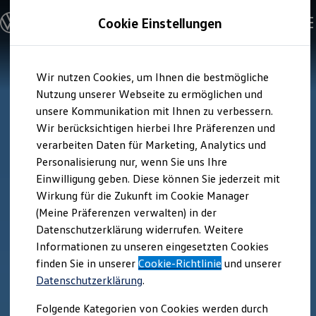
Modelle und Konfigurator
Cookie Einstellungen
Konfigurator
Modelle vergleichen
Konfiguration laden
Zum
Zum
Autosuche
Wir nutzen Cookies, um Ihnen die bestmögliche
Hauptinhalt
Footer
Elektroautos
springen
springen
Nutzung unserer Webseite zu ermöglichen und
ENERGY Sondermodelle
Nutzfahrzeuge
unsere Kommunikation mit Ihnen zu verbessern.
SUV und CUV
Wir berücksichtigen hierbei Ihre Präferenzen und
Familienautos
verarbeiten Daten für Marketing, Analytics und
Kombis
Kompaktwagen
Personalisierung nur, wenn Sie uns Ihre
Sportwagen
Einwilligung geben. Diese können Sie jederzeit mit
Schnell verfügbare Fahrzeuge
Angebote und Produkte
Wirkung für die Zukunft im Cookie Manager
Aktuelle Angebote
(Meine Präferenzen verwalten) in der
E-Auto-Förderung
Datenschutzerklärung widerrufen. Weitere
Volkswagen Marktplatz
Informationen zu unseren eingesetzten Cookies
Die ENERGY Sondermodelle
Junge Gebrauchtwagen und Gebrauchtwagen
finden Sie in unserer
Cookie-Richtlinie
und unserer
Volkswagen Zertifizierte Gebrauchtwagen
Datenschutzerklärung
.
Elektromobilität bei Gebrauchtwagen
Zubehör- und Serviceangebote
Folgende Kategorien von Cookies werden durch
Saisonangebote