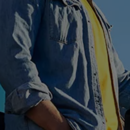
Hybridautos
Marke und Erlebnis
Volkswagen R und R Experience
R-Modelle
R Experience
Driving Experience
Volkswagen entdecken
Werkbesichtigung
Factory visit
Lifestyle Shop
T-Roc Kollektion
Golf Kollektion
ID. Kollektion
Volkswagen Kollektion
R-Kollektion
GTI Kollektion
Fußball Drop
we drive football
#wedriveproud
Besitzer und Service
myVolkswagen
Software Updates
Service und Ersatzteile
Inspektion und HU/AU
Reparaturen und Checks