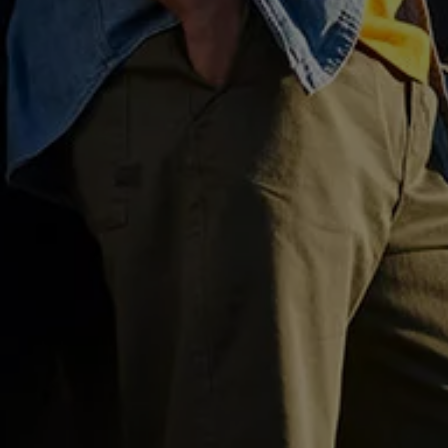
Motorenöl und Flüssigkeiten
Räder und Reifen
Pannen- und Unfallhilfe
Economy Service
Volkswagen Teile
Zubehör
Modellspezifisches Zubehör
Schutz und Pflege
Transport
Entertainment und Elektronik
Individualisieren
Wallbox und Ladekabel
Digitale Extras
Dienste für Ihr Modell finden
Volkswagen Apps, Login und Shop
Handy und Fahrzeug verbinden
Updates für Software, Karten und Radio
Über Ihr Auto
Vorgängermodelle
Kundeninformationen
Volkswagen Kundenbetreuung
Warn- und Kontrollleuchten
Assistenzsysteme
Digitale Betriebsanleitung
Live Beratung