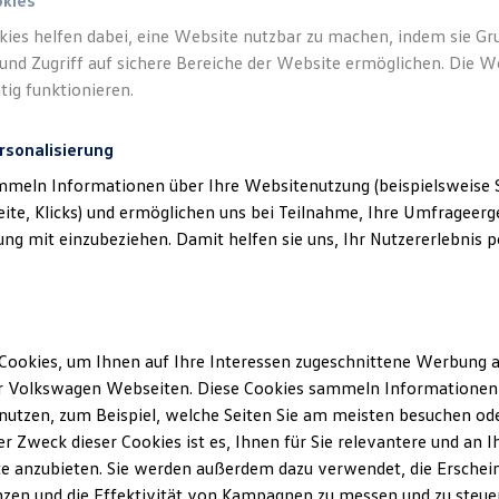
okies
kies helfen dabei, eine Website nutzbar zu machen, indem sie G
und Zugriff auf sichere Bereiche der Website ermöglichen. Die W
tig funktionieren.
rsonalisierung
mmeln Informationen über Ihre Websitenutzung (beispielsweise S
eite, Klicks) und ermöglichen uns bei Teilnahme, Ihre Umfrageerge
g mit einzubeziehen. Damit helfen sie uns, Ihr Nutzererlebnis pe
Cookies, um Ihnen auf Ihre Interessen zugeschnittene Werbung a
r Volkswagen Webseiten. Diese Cookies sammeln Informationen 
utzen, zum Beispiel, welche Seiten Sie am meisten besuchen oder
r Zweck dieser Cookies ist es, Ihnen für Sie relevantere und an I
e anzubieten. Sie werden außerdem dazu verwendet, die Erschein
zen und die Effektivität von Kampagnen zu messen und zu steuern