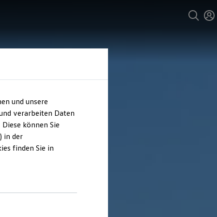
hen und unsere
 und verarbeiten Daten
. Diese können Sie
 in der
es finden Sie in