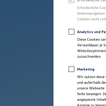
Erforderliche Co
Reifenpakete
Leasing
Erforderliche Coo
Leasing-Angebote
Seitennavigation 
Gebrauchtwagen Leasing
Cookies nicht rich
Junge Gebrauchtwagen-Leasing
Elektroauto Leasing
Kleinwagen-Leasing
Analytics und Pe
Leasing ohne Anzahlung
Finanzierung
Diese Cookies sa
Autokredit mit Schlussrate
Versicherungen und Garantien
Verweildauer je S
Kfz-Versicherung
Websiteoptimierun
Restschuldversicherungen
zuzuschneiden.
Garantien
Wartungsverträge
Geschäftskunden
Marketing
Professional Class bei Volkswagen
Großkunden
Wir nutzen diese 
Behörden
und außerhalb de
Direktkunden
Sonderfahrzeuge
unsere Webseite n
Anpfiff zum Gewinn
Seite bewegen. De
Elektromobilität
angepasste Inhalt
Elektroautos
ID. Tutorials
Anzeige zu begren