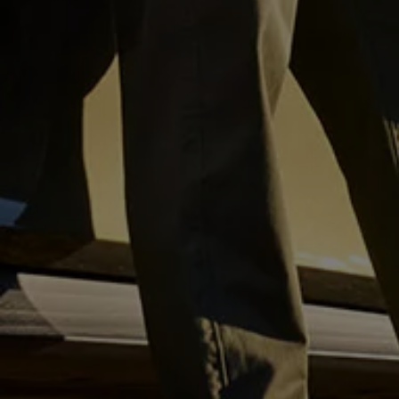
Magazin
Lifestyle
Transport
Familie
Elektromobilität
Volkswagen R
Pannen- und Unfallhilfe
Volkswagen Kundenbetreuung