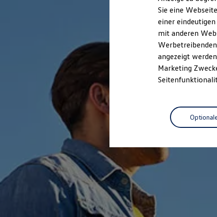
Elektrofahrzeugkonzepte
Sie eine Webseite
ID. EVERY1
einer eindeutigen
Reichweite
Reichweite der ID. Modelle
mit anderen Webse
Reichweite im Winter
Werbetreibenden,
Rekuperation
angezeigt werden 
Laden
Laden unterwegs
Marketing Zwecken
Laden Zuhause
Seitenfunktionali
Ladestationen finden
Ladezeitensimulator
Batterie
Sicherheit
Optional
Garantie und Lebensdauer
Nachhaltigkeit
Technologie
Kosten und Kauf
Verbrauchskosten
Kaufoptionen
E-Auto-Förderung
Software und Konnektivität
Die ID. Software 6
ID. Software Versionen und Updates
Digitale Extras
Schnittstellen zu Ihrem ID.