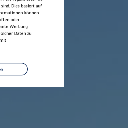
ind. Dies basiert auf
Informationen können
aften oder
evante Werbung
solcher Daten zu
 mit
en