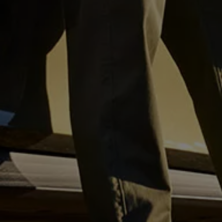
Magazin
Lifestyle
Transport
Familie
Elektromobilität
Volkswagen R
Pannen- und Unfallhilfe
Volkswagen Kundenbetreuung