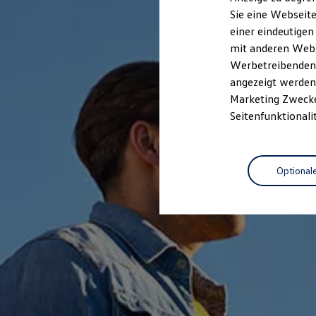
Elektrofahrzeugkonzepte
Sie eine Webseite
ID. EVERY1
einer eindeutigen
Reichweite
Reichweite der ID. Modelle
mit anderen Webse
Reichweite im Winter
Werbetreibenden,
Rekuperation
angezeigt werden 
Laden
Laden unterwegs
Marketing Zwecken
Laden Zuhause
Seitenfunktionali
Ladestationen finden
Ladezeitensimulator
Batterie
Sicherheit
Optional
Garantie und Lebensdauer
Nachhaltigkeit
Technologie
Kosten und Kauf
Verbrauchskosten
Kaufoptionen
E-Auto-Förderung
Software und Konnektivität
Die ID. Software 6
ID. Software Versionen und Updates
Digitale Extras
Schnittstellen zu Ihrem ID.