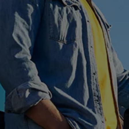
Hybridautos
Marke und Erlebnis
Volkswagen R und R Experience
R-Modelle
R Experience
Driving Experience
Volkswagen entdecken
Werkbesichtigung
Factory visit
Lifestyle Shop
T-Roc Kollektion
Golf Kollektion
ID. Kollektion
Volkswagen Kollektion
R-Kollektion
GTI Kollektion
Fußball Drop
we drive football
#wedriveproud
Besitzer und Service
myVolkswagen
Software Updates
Service und Ersatzteile
Inspektion und HU/AU
Reparaturen und Checks