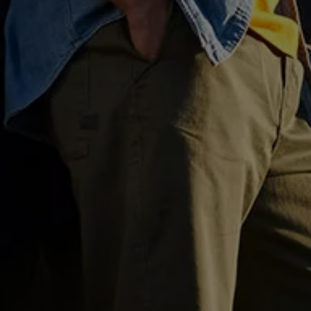
Motorenöl und Flüssigkeiten
Räder und Reifen
Pannen- und Unfallhilfe
Economy Service
Volkswagen Teile
Zubehör
Modellspezifisches Zubehör
Schutz und Pflege
Transport
Entertainment und Elektronik
Individualisieren
Wallbox und Ladekabel
Digitale Extras
Dienste für Ihr Modell finden
Volkswagen Apps, Login und Shop
Handy und Fahrzeug verbinden
Updates für Software, Karten und Radio
Über Ihr Auto
Vorgängermodelle
Kundeninformationen
Volkswagen Kundenbetreuung
Warn- und Kontrollleuchten
Assistenzsysteme
Digitale Betriebsanleitung
Live Beratung