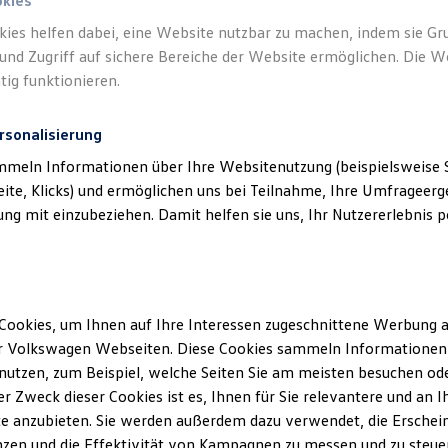
okies
kies helfen dabei, eine Website nutzbar zu machen, indem sie G
und Zugriff auf sichere Bereiche der Website ermöglichen. Die W
tig funktionieren.
rsonalisierung
mmeln Informationen über Ihre Websitenutzung (beispielsweise S
eite, Klicks) und ermöglichen uns bei Teilnahme, Ihre Umfrageerge
g mit einzubeziehen. Damit helfen sie uns, Ihr Nutzererlebnis pe
Cookies, um Ihnen auf Ihre Interessen zugeschnittene Werbung a
r Volkswagen Webseiten. Diese Cookies sammeln Informationen 
utzen, zum Beispiel, welche Seiten Sie am meisten besuchen oder
r Zweck dieser Cookies ist es, Ihnen für Sie relevantere und an I
e anzubieten. Sie werden außerdem dazu verwendet, die Erschein
zen und die Effektivität von Kampagnen zu messen und zu steuern