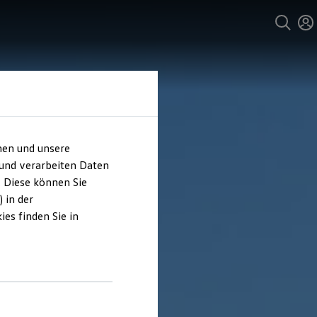
hen und unsere
 und verarbeiten Daten
. Diese können Sie
 in der
es finden Sie in