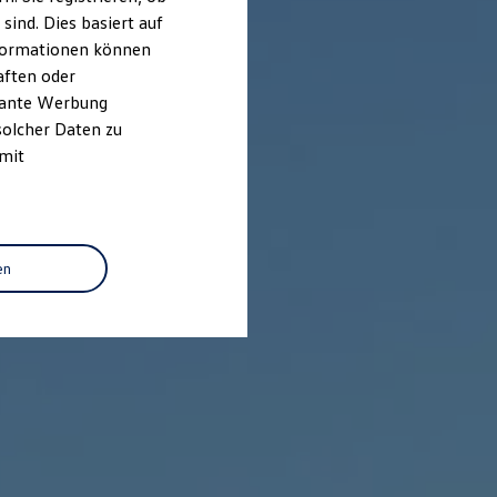
ind. Dies basiert auf
Informationen können
aften oder
evante Werbung
solcher Daten zu
 mit
en