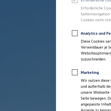
Erforderliche Co
Reifenpakete
Leasing
Erforderliche Coo
Leasing-Angebote
Seitennavigation 
Gebrauchtwagen Leasing
Cookies nicht rich
Junge Gebrauchtwagen-Leasing
Elektroauto Leasing
Kleinwagen-Leasing
Analytics und Pe
Leasing ohne Anzahlung
Finanzierung
Diese Cookies sa
Autokredit mit Schlussrate
Versicherungen und Garantien
Verweildauer je S
Kfz-Versicherung
Websiteoptimierun
Restschuldversicherungen
zuzuschneiden.
Garantien
Wartungsverträge
Geschäftskunden
Marketing
Professional Class bei Volkswagen
Großkunden
Wir nutzen diese 
Behörden
und außerhalb de
Direktkunden
Sonderfahrzeuge
unsere Webseite n
Anpfiff zum Gewinn
Seite bewegen. De
Elektromobilität
angepasste Inhalt
Elektroautos
ID. Tutorials
Anzeige zu begren