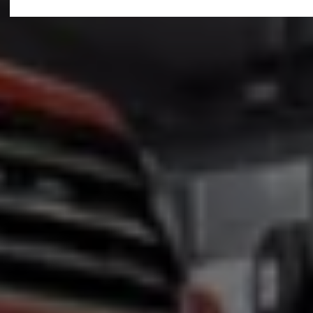
Motorenöl und Flüssigkeiten
Räder und Reifen
Pannen- und Unfallhilfe
Economy Service
Volkswagen Teile
Zubehör
Modellspezifisches Zubehör
Schutz und Pflege
Transport
Entertainment und Elektronik
Individualisieren
Wallbox und Ladekabel
Digitale Extras
Dienste für Ihr Modell finden
Volkswagen Apps, Login und Shop
Handy und Fahrzeug verbinden
Updates für Software, Karten und Radio
Über Ihr Auto
Vorgängermodelle
Kundeninformationen
Volkswagen Kundenbetreuung
Warn- und Kontrollleuchten
Assistenzsysteme
Digitale Betriebsanleitung
Live Beratung