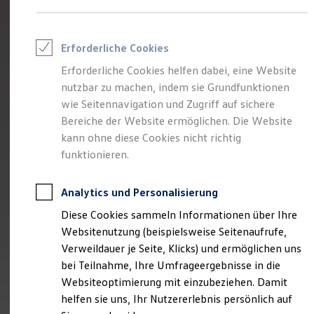
Reifenpakete
Leasing
Leasing-Angebote
Gebrauchtwagen Leasing
Erforderliche Cookies
Junge Gebrauchtwagen-Leasing
Elektroauto Leasing
Erforderliche Cookies helfen dabei, eine Website
Kleinwagen-Leasing
nutzbar zu machen, indem sie Grundfunktionen
Leasing ohne Anzahlung
wie Seitennavigation und Zugriff auf sichere
Finanzierung
Autokredit mit Schlussrate
Bereiche der Website ermöglichen. Die Website
Versicherungen und Garantien
kann ohne diese Cookies nicht richtig
Kfz-Versicherung
funktionieren.
Restschuldversicherungen
Garantien
Wartungsverträge
Analytics und Personalisierung
Geschäftskunden
Professional Class bei Volkswagen
Diese Cookies sammeln Informationen über Ihre
Großkunden
Websitenutzung (beispielsweise Seitenaufrufe,
Behörden
Direktkunden
Verweildauer je Seite, Klicks) und ermöglichen uns
Sonderfahrzeuge
bei Teilnahme, Ihre Umfrageergebnisse in die
Anpfiff zum Gewinn
Websiteoptimierung mit einzubeziehen. Damit
Elektromobilität
Elektroautos
helfen sie uns, Ihr Nutzererlebnis persönlich auf
ID. Tutorials