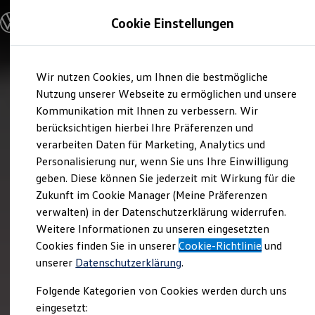
Modelle und Konfigurator
Cookie Einstellungen
Konfigurator
Modelle vergleichen
Konfiguration laden
Zum
Zum
Autosuche
Wir nutzen Cookies, um Ihnen die bestmögliche
Hauptinhalt
Footer
Elektroautos
springen
springen
Nutzung unserer Webseite zu ermöglichen und unsere
ENERGY Sondermodelle
Nutzfahrzeuge
Kommunikation mit Ihnen zu verbessern. Wir
SUV und CUV
berücksichtigen hierbei Ihre Präferenzen und
Familienautos
verarbeiten Daten für Marketing, Analytics und
Kombis
Kompaktwagen
Personalisierung nur, wenn Sie uns Ihre Einwilligung
Sportwagen
geben. Diese können Sie jederzeit mit Wirkung für die
Schnell verfügbare Fahrzeuge
Angebote und Produkte
Zukunft im Cookie Manager (Meine Präferenzen
Aktuelle Angebote
verwalten) in der Datenschutzerklärung widerrufen.
E-Auto-Förderung
Weitere Informationen zu unseren eingesetzten
Volkswagen Marktplatz
Cookies finden Sie in unserer
Die ENERGY Sondermodelle
Cookie-Richtlinie
und
Junge Gebrauchtwagen und Gebrauchtwagen
unserer
Datenschutzerklärung
.
Volkswagen Zertifizierte Gebrauchtwagen
Elektromobilität bei Gebrauchtwagen
Folgende Kategorien von Cookies werden durch uns
Zubehör- und Serviceangebote
eingesetzt:
Saisonangebote