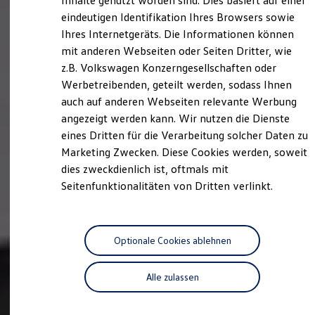
Inhalte genutzt worden sind. Dies basiert auf einer
Hybridautos
eindeutigen Identifikation Ihres Browsers sowie
Marke und Erlebnis
Ihres Internetgeräts. Die Informationen können
Volkswagen R und R Experience
R-Modelle
mit anderen Webseiten oder Seiten Dritter, wie
R Experience
z.B. Volkswagen Konzerngesellschaften oder
Driving Experience
Werbetreibenden, geteilt werden, sodass Ihnen
Volkswagen entdecken
Werkbesichtigung
auch auf anderen Webseiten relevante Werbung
Factory visit
angezeigt werden kann. Wir nutzen die Dienste
Lifestyle Shop
eines Dritten für die Verarbeitung solcher Daten zu
T-Roc Kollektion
Golf Kollektion
Marketing Zwecken. Diese Cookies werden, soweit
ID. Kollektion
dies zweckdienlich ist, oftmals mit
Volkswagen Kollektion
Seitenfunktionalitäten von Dritten verlinkt.
R-Kollektion
GTI Kollektion
Fußball Drop
we drive football
#wedriveproud
Optionale Cookies ablehnen
Besitzer und Service
myVolkswagen
Software Updates
Alle zulassen
Service und Ersatzteile
Inspektion und HU/AU
Reparaturen und Checks