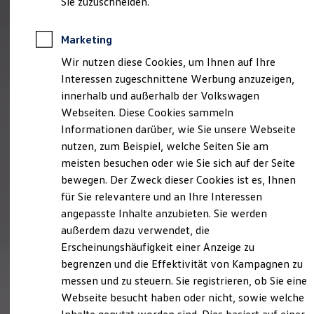
Sie zuzuschneiden.
Elektrofahrzeugkonzepte
ID. EVERY1
Reichweite
Marketing
Reichweite der ID. Modelle
Reichweite im Winter
Wir nutzen diese Cookies, um Ihnen auf Ihre
Rekuperation
Interessen zugeschnittene Werbung anzuzeigen,
Laden
innerhalb und außerhalb der Volkswagen
Laden unterwegs
Laden Zuhause
Webseiten. Diese Cookies sammeln
Ladestationen finden
Informationen darüber, wie Sie unsere Webseite
Ladezeitensimulator
nutzen, zum Beispiel, welche Seiten Sie am
Batterie
Sicherheit
meisten besuchen oder wie Sie sich auf der Seite
Garantie und Lebensdauer
bewegen. Der Zweck dieser Cookies ist es, Ihnen
Nachhaltigkeit
für Sie relevantere und an Ihre Interessen
Technologie
Kosten und Kauf
angepasste Inhalte anzubieten. Sie werden
Verbrauchskosten
außerdem dazu verwendet, die
Kaufoptionen
Erscheinungshäufigkeit einer Anzeige zu
E-Auto-Förderung
Software und Konnektivität
begrenzen und die Effektivität von Kampagnen zu
Die ID. Software 6
messen und zu steuern. Sie registrieren, ob Sie eine
ID. Software Versionen und Updates
Webseite besucht haben oder nicht, sowie welche
Digitale Extras
Schnittstellen zu Ihrem ID.