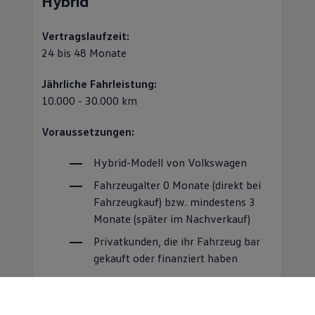
Hybrid
Vertragslaufzeit:
24 bis 48 Monate
Jährliche Fahrleistung:
10.000 - 30.000 km
Voraussetzungen:
Hybrid-Modell von
Volkswagen
Fahrzeugalter 0 Monate (direkt bei
Fahrzeugkauf) bzw. mindestens 3
Monate (später im Nachverkauf)
Privatkunden, die ihr Fahrzeug bar
gekauft oder finanziert haben
Es besteht kein Leasingvertrag oder
ein Dienstleistungsvertrag
(
Service
-
Management-Vertrag) mit der