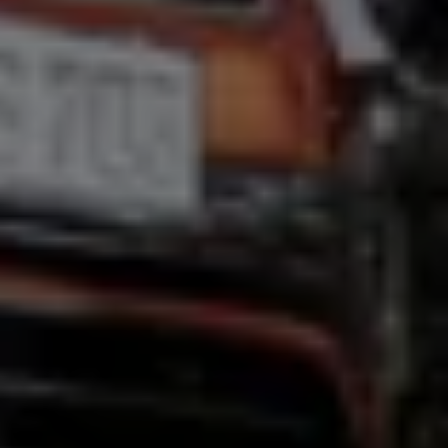
Magazin
Lifestyle
Transport
Familie
Elektromobilität
Volkswagen R
Pannen- und Unfallhilfe
Volkswagen Kundenbetreuung