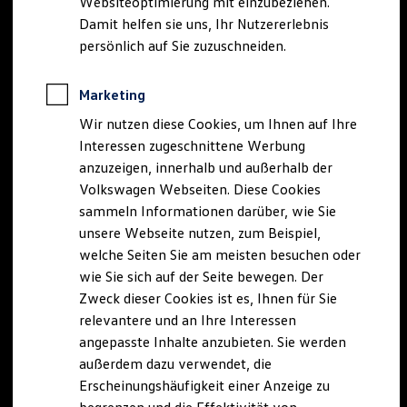
Websiteoptimierung mit einzubeziehen.
Elektrofahrzeugkonzepte
Damit helfen sie uns, Ihr Nutzererlebnis
ID. EVERY1
Reichweite
persönlich auf Sie zuzuschneiden.
Reichweite der ID. Modelle
Reichweite im Winter
Rekuperation
Marketing
Laden
Wir nutzen diese Cookies, um Ihnen auf Ihre
Laden unterwegs
Laden Zuhause
Interessen zugeschnittene Werbung
Ladestationen finden
anzuzeigen, innerhalb und außerhalb der
Ladezeitensimulator
Volkswagen Webseiten. Diese Cookies
Batterie
Sicherheit
sammeln Informationen darüber, wie Sie
Garantie und Lebensdauer
unsere Webseite nutzen, zum Beispiel,
Nachhaltigkeit
welche Seiten Sie am meisten besuchen oder
Technologie
Kosten und Kauf
wie Sie sich auf der Seite bewegen. Der
Verbrauchskosten
Zweck dieser Cookies ist es, Ihnen für Sie
Kaufoptionen
relevantere und an Ihre Interessen
E-Auto-Förderung
Software und Konnektivität
angepasste Inhalte anzubieten. Sie werden
Die ID. Software 6
außerdem dazu verwendet, die
ID. Software Versionen und Updates
Erscheinungshäufigkeit einer Anzeige zu
Digitale Extras
Schnittstellen zu Ihrem ID.