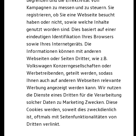
begrenzen und die Effektivität von
Hybridautos
Kampagnen zu messen und zu steuern. Sie
Marke und Erlebnis
registrieren, ob Sie eine Webseite besucht
Volkswagen R und R Experience
R-Modelle
haben oder nicht, sowie welche Inhalte
R Experience
genutzt worden sind. Dies basiert auf einer
Driving Experience
eindeutigen Identifikation Ihres Browsers
Volkswagen entdecken
Werkbesichtigung
sowie Ihres Internetgeräts. Die
Factory visit
Informationen können mit anderen
Lifestyle Shop
Webseiten oder Seiten Dritter, wie z.B.
T-Roc Kollektion
Golf Kollektion
Volkswagen Konzerngesellschaften oder
ID. Kollektion
Werbetreibenden, geteilt werden, sodass
Volkswagen Kollektion
Ihnen auch auf anderen Webseiten relevante
R-Kollektion
GTI Kollektion
Werbung angezeigt werden kann. Wir nutzen
Fußball Drop
die Dienste eines Dritten für die Verarbeitung
we drive football
solcher Daten zu Marketing Zwecken. Diese
#wedriveproud
Besitzer und Service
Cookies werden, soweit dies zweckdienlich
myVolkswagen
ist, oftmals mit Seitenfunktionalitäten von
Software Updates
Dritten verlinkt.
Service und Ersatzteile
Inspektion und HU/AU
Reparaturen und Checks