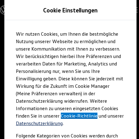
Modelle und Konfigurator
Cookie Einstellungen
Konfigurator
Modelle vergleichen
Konfiguration laden
Zum
Zum
Autosuche
Wir nutzen Cookies, um Ihnen die bestmögliche
Hauptinhalt
Footer
Elektroautos
springen
springen
Nutzung unserer Webseite zu ermöglichen und
ENERGY Sondermodelle
Nutzfahrzeuge
unsere Kommunikation mit Ihnen zu verbessern.
SUV und CUV
Wir berücksichtigen hierbei Ihre Präferenzen und
Familienautos
verarbeiten Daten für Marketing, Analytics und
Kombis
Kompaktwagen
Personalisierung nur, wenn Sie uns Ihre
Sportwagen
Einwilligung geben. Diese können Sie jederzeit mit
Schnell verfügbare Fahrzeuge
Angebote und Produkte
Wirkung für die Zukunft im Cookie Manager
Aktuelle Angebote
(Meine Präferenzen verwalten) in der
E-Auto-Förderung
Datenschutzerklärung widerrufen. Weitere
Volkswagen Marktplatz
Informationen zu unseren eingesetzten Cookies
Die ENERGY Sondermodelle
Junge Gebrauchtwagen und Gebrauchtwagen
finden Sie in unserer
Cookie-Richtlinie
und unserer
Volkswagen Zertifizierte Gebrauchtwagen
Datenschutzerklärung
.
Elektromobilität bei Gebrauchtwagen
Zubehör- und Serviceangebote
Folgende Kategorien von Cookies werden durch
Saisonangebote