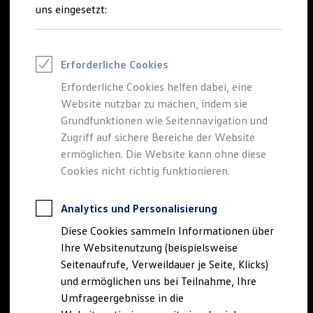
Reifenpakete
uns eingesetzt:
Leasing
Leasing-Angebote
Gebrauchtwagen Leasing
Junge Gebrauchtwagen-Leasing
Erforderliche Cookies
Elektroauto Leasing
Kleinwagen-Leasing
Erforderliche Cookies helfen dabei, eine
Leasing ohne Anzahlung
Website nutzbar zu machen, indem sie
Finanzierung
Autokredit mit Schlussrate
Grundfunktionen wie Seitennavigation und
Versicherungen und Garantien
Zugriff auf sichere Bereiche der Website
Kfz-Versicherung
ermöglichen. Die Website kann ohne diese
Restschuldversicherungen
Garantien
Cookies nicht richtig funktionieren.
Wartungsverträge
Geschäftskunden
Professional Class bei Volkswagen
Analytics und Personalisierung
Großkunden
Diese Cookies sammeln Informationen über
Behörden
Direktkunden
Ihre Websitenutzung (beispielsweise
Sonderfahrzeuge
Seitenaufrufe, Verweildauer je Seite, Klicks)
Anpfiff zum Gewinn
und ermöglichen uns bei Teilnahme, Ihre
Elektromobilität
Elektroautos
Umfrageergebnisse in die
ID. Tutorials