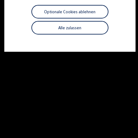
Motorenöl und Flüssigkeiten
Räder und Reifen
Optionale Cookies ablehnen
Pannen- und Unfallhilfe
Economy Service
Volkswagen Teile
Alle zulassen
Zubehör
Modellspezifisches Zubehör
Schutz und Pflege
Transport
Entertainment und Elektronik
Individualisieren
Wallbox und Ladekabel
Digitale Extras
Dienste für Ihr Modell finden
Volkswagen Apps, Login und Shop
Handy und Fahrzeug verbinden
Updates für Software, Karten und Radio
Über Ihr Auto
Vorgängermodelle
Kundeninformationen
Volkswagen Kundenbetreuung
Warn- und Kontrollleuchten
Assistenzsysteme
Digitale Betriebsanleitung
Live Beratung