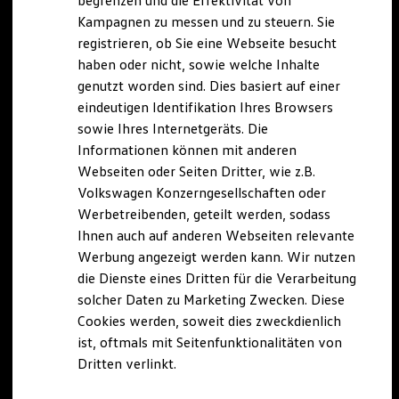
begrenzen und die Effektivität von
Hybridautos
Kampagnen zu messen und zu steuern. Sie
Marke und Erlebnis
registrieren, ob Sie eine Webseite besucht
Volkswagen R und R Experience
R-Modelle
haben oder nicht, sowie welche Inhalte
R Experience
genutzt worden sind. Dies basiert auf einer
Driving Experience
eindeutigen Identifikation Ihres Browsers
Volkswagen entdecken
Werkbesichtigung
sowie Ihres Internetgeräts. Die
Factory visit
Informationen können mit anderen
Lifestyle Shop
Webseiten oder Seiten Dritter, wie z.B.
T-Roc Kollektion
Golf Kollektion
Volkswagen Konzerngesellschaften oder
ID. Kollektion
Werbetreibenden, geteilt werden, sodass
Volkswagen Kollektion
Ihnen auch auf anderen Webseiten relevante
R-Kollektion
GTI Kollektion
Werbung angezeigt werden kann. Wir nutzen
Fußball Drop
die Dienste eines Dritten für die Verarbeitung
we drive football
solcher Daten zu Marketing Zwecken. Diese
#wedriveproud
Besitzer und Service
Cookies werden, soweit dies zweckdienlich
myVolkswagen
ist, oftmals mit Seitenfunktionalitäten von
Software Updates
Dritten verlinkt.
Service und Ersatzteile
Inspektion und HU/AU
Reparaturen und Checks