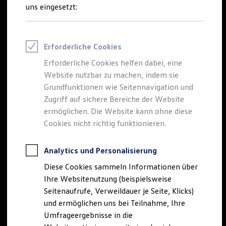
Reifenpakete
uns eingesetzt:
Leasing
Leasing-Angebote
Gebrauchtwagen Leasing
Junge Gebrauchtwagen-Leasing
Erforderliche Cookies
Elektroauto Leasing
Kleinwagen-Leasing
Erforderliche Cookies helfen dabei, eine
Leasing ohne Anzahlung
Website nutzbar zu machen, indem sie
Finanzierung
Autokredit mit Schlussrate
Grundfunktionen wie Seitennavigation und
Versicherungen und Garantien
Zugriff auf sichere Bereiche der Website
Kfz-Versicherung
ermöglichen. Die Website kann ohne diese
Restschuldversicherungen
Garantien
Cookies nicht richtig funktionieren.
Wartungsverträge
Geschäftskunden
Professional Class bei Volkswagen
Analytics und Personalisierung
Großkunden
Diese Cookies sammeln Informationen über
Behörden
Direktkunden
Ihre Websitenutzung (beispielsweise
Sonderfahrzeuge
Seitenaufrufe, Verweildauer je Seite, Klicks)
Anpfiff zum Gewinn
und ermöglichen uns bei Teilnahme, Ihre
Elektromobilität
Elektroautos
Umfrageergebnisse in die
ID. Tutorials