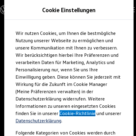
Modelle und Konfigurator
Cookie Einstellungen
Konfigurator
Modelle vergleichen
Konfiguration laden
Zum
Zum
Autosuche
Wir nutzen Cookies, um Ihnen die bestmögliche
Hauptinhalt
Footer
Elektroautos
springen
springen
Nutzung unserer Webseite zu ermöglichen und
ENERGY Sondermodelle
Nutzfahrzeuge
unsere Kommunikation mit Ihnen zu verbessern.
SUV und CUV
Wir berücksichtigen hierbei Ihre Präferenzen und
Familienautos
verarbeiten Daten für Marketing, Analytics und
Kombis
Kompaktwagen
Personalisierung nur, wenn Sie uns Ihre
Sportwagen
Einwilligung geben. Diese können Sie jederzeit mit
Schnell verfügbare Fahrzeuge
Angebote und Produkte
Wirkung für die Zukunft im Cookie Manager
Aktuelle Angebote
(Meine Präferenzen verwalten) in der
E-Auto-Förderung
Datenschutzerklärung widerrufen. Weitere
Volkswagen Marktplatz
Informationen zu unseren eingesetzten Cookies
Die ENERGY Sondermodelle
Junge Gebrauchtwagen und Gebrauchtwagen
finden Sie in unserer
Cookie-Richtlinie
und unserer
Volkswagen Zertifizierte Gebrauchtwagen
Datenschutzerklärung
.
Elektromobilität bei Gebrauchtwagen
Zubehör- und Serviceangebote
Folgende Kategorien von Cookies werden durch
Saisonangebote