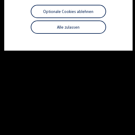
Motorenöl und Flüssigkeiten
Räder und Reifen
Optionale Cookies ablehnen
Pannen- und Unfallhilfe
Economy Service
Volkswagen Teile
Alle zulassen
Zubehör
Modellspezifisches Zubehör
Schutz und Pflege
Transport
Entertainment und Elektronik
Individualisieren
Wallbox und Ladekabel
Digitale Extras
Dienste für Ihr Modell finden
Volkswagen Apps, Login und Shop
Handy und Fahrzeug verbinden
Updates für Software, Karten und Radio
Über Ihr Auto
Vorgängermodelle
Kundeninformationen
Volkswagen Kundenbetreuung
Warn- und Kontrollleuchten
Assistenzsysteme
Digitale Betriebsanleitung
Live Beratung