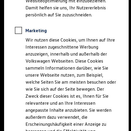
Websiteoptimierung mit einzubeziehen.
Elektrofahrzeugkonzepte
Damit helfen sie uns, Ihr Nutzererlebnis
ID. EVERY1
Reichweite
persönlich auf Sie zuzuschneiden.
Reichweite der ID. Modelle
Reichweite im Winter
Rekuperation
Marketing
Laden
Wir nutzen diese Cookies, um Ihnen auf Ihre
Laden unterwegs
Laden Zuhause
Interessen zugeschnittene Werbung
Ladestationen finden
anzuzeigen, innerhalb und außerhalb der
Ladezeitensimulator
Volkswagen Webseiten. Diese Cookies
Batterie
Sicherheit
sammeln Informationen darüber, wie Sie
Garantie und Lebensdauer
unsere Webseite nutzen, zum Beispiel,
Nachhaltigkeit
welche Seiten Sie am meisten besuchen oder
Technologie
Kosten und Kauf
wie Sie sich auf der Seite bewegen. Der
Verbrauchskosten
Zweck dieser Cookies ist es, Ihnen für Sie
Kaufoptionen
relevantere und an Ihre Interessen
E-Auto-Förderung
Software und Konnektivität
angepasste Inhalte anzubieten. Sie werden
Die ID. Software 6
außerdem dazu verwendet, die
ID. Software Versionen und Updates
Erscheinungshäufigkeit einer Anzeige zu
Digitale Extras
Schnittstellen zu Ihrem ID.