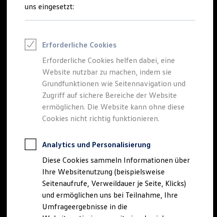
Reifenpakete
uns eingesetzt:
Leasing
Leasing-Angebote
Gebrauchtwagen Leasing
Junge Gebrauchtwagen-Leasing
Erforderliche Cookies
Elektroauto Leasing
Kleinwagen-Leasing
Erforderliche Cookies helfen dabei, eine
Leasing ohne Anzahlung
Website nutzbar zu machen, indem sie
Finanzierung
Autokredit mit Schlussrate
Grundfunktionen wie Seitennavigation und
Versicherungen und Garantien
Zugriff auf sichere Bereiche der Website
Kfz-Versicherung
ermöglichen. Die Website kann ohne diese
Restschuldversicherungen
Garantien
Cookies nicht richtig funktionieren.
Wartungsverträge
Geschäftskunden
Professional Class bei Volkswagen
Analytics und Personalisierung
Großkunden
Diese Cookies sammeln Informationen über
Behörden
Direktkunden
Ihre Websitenutzung (beispielsweise
Sonderfahrzeuge
Seitenaufrufe, Verweildauer je Seite, Klicks)
Anpfiff zum Gewinn
und ermöglichen uns bei Teilnahme, Ihre
Elektromobilität
Elektroautos
Umfrageergebnisse in die
ID. Tutorials