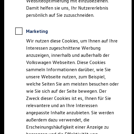
Websiteoptimierung mit einzubeziehen.
Elektrofahrzeugkonzepte
Damit helfen sie uns, Ihr Nutzererlebnis
ID. EVERY1
Reichweite
persönlich auf Sie zuzuschneiden.
Reichweite der ID. Modelle
Reichweite im Winter
Rekuperation
Marketing
Laden
Wir nutzen diese Cookies, um Ihnen auf Ihre
Laden unterwegs
Laden Zuhause
Interessen zugeschnittene Werbung
Ladestationen finden
anzuzeigen, innerhalb und außerhalb der
Ladezeitensimulator
Volkswagen Webseiten. Diese Cookies
Batterie
Sicherheit
sammeln Informationen darüber, wie Sie
Garantie und Lebensdauer
unsere Webseite nutzen, zum Beispiel,
Nachhaltigkeit
welche Seiten Sie am meisten besuchen oder
Technologie
Kosten und Kauf
wie Sie sich auf der Seite bewegen. Der
Verbrauchskosten
Zweck dieser Cookies ist es, Ihnen für Sie
Kaufoptionen
relevantere und an Ihre Interessen
E-Auto-Förderung
Software und Konnektivität
angepasste Inhalte anzubieten. Sie werden
Die ID. Software 6
außerdem dazu verwendet, die
ID. Software Versionen und Updates
Erscheinungshäufigkeit einer Anzeige zu
Digitale Extras
Schnittstellen zu Ihrem ID.