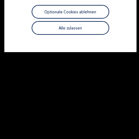
Motorenöl und Flüssigkeiten
Räder und Reifen
Optionale Cookies ablehnen
Pannen- und Unfallhilfe
Economy Service
Volkswagen Teile
Alle zulassen
Zubehör
Modellspezifisches Zubehör
Schutz und Pflege
Transport
Entertainment und Elektronik
Individualisieren
Wallbox und Ladekabel
Digitale Extras
Dienste für Ihr Modell finden
Volkswagen Apps, Login und Shop
Handy und Fahrzeug verbinden
Updates für Software, Karten und Radio
Über Ihr Auto
Vorgängermodelle
Kundeninformationen
Volkswagen Kundenbetreuung
Warn- und Kontrollleuchten
Assistenzsysteme
Digitale Betriebsanleitung
Live Beratung