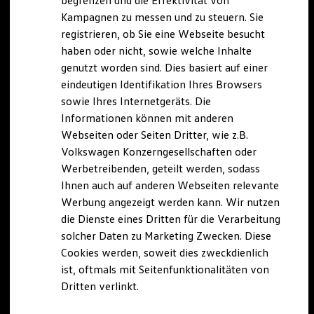
begrenzen und die Effektivität von
Hybridautos
Kampagnen zu messen und zu steuern. Sie
Marke und Erlebnis
registrieren, ob Sie eine Webseite besucht
Volkswagen R und R Experience
R-Modelle
haben oder nicht, sowie welche Inhalte
R Experience
genutzt worden sind. Dies basiert auf einer
Driving Experience
eindeutigen Identifikation Ihres Browsers
Volkswagen entdecken
Werkbesichtigung
sowie Ihres Internetgeräts. Die
Factory visit
Informationen können mit anderen
Lifestyle Shop
Webseiten oder Seiten Dritter, wie z.B.
T-Roc Kollektion
Golf Kollektion
Volkswagen Konzerngesellschaften oder
ID. Kollektion
Werbetreibenden, geteilt werden, sodass
Volkswagen Kollektion
Ihnen auch auf anderen Webseiten relevante
R-Kollektion
GTI Kollektion
Werbung angezeigt werden kann. Wir nutzen
Fußball Drop
die Dienste eines Dritten für die Verarbeitung
we drive football
solcher Daten zu Marketing Zwecken. Diese
#wedriveproud
Besitzer und Service
Cookies werden, soweit dies zweckdienlich
myVolkswagen
ist, oftmals mit Seitenfunktionalitäten von
Software Updates
Dritten verlinkt.
Service und Ersatzteile
Inspektion und HU/AU
Reparaturen und Checks