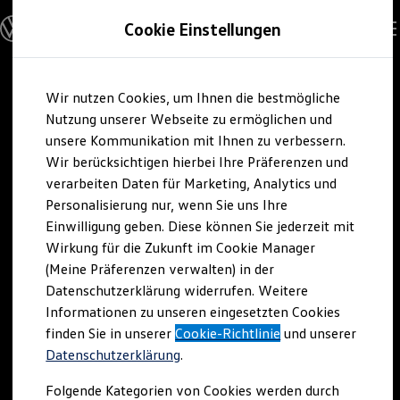
Modelle und Konfigurator
Cookie Einstellungen
Konfigurator
Modelle vergleichen
Konfiguration laden
Zum
Zum
Autosuche
Wir nutzen Cookies, um Ihnen die bestmögliche
Hauptinhalt
Footer
Elektroautos
springen
springen
Nutzung unserer Webseite zu ermöglichen und
ENERGY Sondermodelle
Nutzfahrzeuge
unsere Kommunikation mit Ihnen zu verbessern.
SUV und CUV
Wir berücksichtigen hierbei Ihre Präferenzen und
Familienautos
verarbeiten Daten für Marketing, Analytics und
Kombis
Kompaktwagen
Personalisierung nur, wenn Sie uns Ihre
Sportwagen
Einwilligung geben. Diese können Sie jederzeit mit
Schnell verfügbare Fahrzeuge
Angebote und Produkte
Wirkung für die Zukunft im Cookie Manager
Aktuelle Angebote
(Meine Präferenzen verwalten) in der
E-Auto-Förderung
Datenschutzerklärung widerrufen. Weitere
Volkswagen Marktplatz
Informationen zu unseren eingesetzten Cookies
Die ENERGY Sondermodelle
Junge Gebrauchtwagen und Gebrauchtwagen
finden Sie in unserer
Cookie-Richtlinie
und unserer
Volkswagen Zertifizierte Gebrauchtwagen
Datenschutzerklärung
.
Elektromobilität bei Gebrauchtwagen
Zubehör- und Serviceangebote
Folgende Kategorien von Cookies werden durch
Saisonangebote