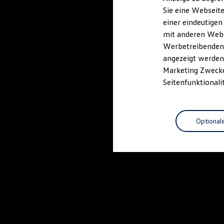
Elektrofahrzeugkonzepte
Sie eine Webseite
ID. EVERY1
einer eindeutigen
Reichweite
Reichweite der ID. Modelle
mit anderen Webse
Reichweite im Winter
Werbetreibenden,
Rekuperation
angezeigt werden 
Laden
Laden unterwegs
Marketing Zwecken
Laden Zuhause
Seitenfunktionali
Ladestationen finden
Ladezeitensimulator
Batterie
Sicherheit
Optional
Garantie und Lebensdauer
Nachhaltigkeit
Technologie
Kosten und Kauf
Verbrauchskosten
Kaufoptionen
E-Auto-Förderung
Software und Konnektivität
Die ID. Software 6
ID. Software Versionen und Updates
Digitale Extras
Schnittstellen zu Ihrem ID.