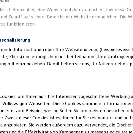
okies
kies helfen dabei, eine Website nutzbar zu machen, indem sie G
und Zugriff auf sichere Bereiche der Website ermöglichen. Die W
tig funktionieren.
rsonalisierung
mmeln Informationen über Ihre Websitenutzung (beispielsweise S
eite, Klicks) und ermöglichen uns bei Teilnahme, Ihre Umfrageerge
g mit einzubeziehen. Damit helfen sie uns, Ihr Nutzererlebnis pe
Cookies, um Ihnen auf Ihre Interessen zugeschnittene Werbung a
r Volkswagen Webseiten. Diese Cookies sammeln Informationen 
utzen, zum Beispiel, welche Seiten Sie am meisten besuchen oder
r Zweck dieser Cookies ist es, Ihnen für Sie relevantere und an I
e anzubieten. Sie werden außerdem dazu verwendet, die Erschein
zen und die Effektivität von Kampagnen zu messen und zu steuern