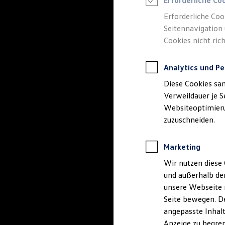
Erforderliche Co
Reifenpakete
Leasing
Erforderliche Coo
Leasing-Angebote
Seitennavigation 
Gebrauchtwagen Leasing
Cookies nicht rich
Junge Gebrauchtwagen-Leasing
Elektroauto Leasing
Kleinwagen-Leasing
Analytics und Pe
Leasing ohne Anzahlung
Finanzierung
Diese Cookies sa
Autokredit mit Schlussrate
Versicherungen und Garantien
Verweildauer je S
Kfz-Versicherung
Websiteoptimierun
Restschuldversicherungen
zuzuschneiden.
Garantien
Wartungsverträge
Geschäftskunden
Marketing
Professional Class bei Volkswagen
Großkunden
Wir nutzen diese 
Behörden
und außerhalb de
Direktkunden
Sonderfahrzeuge
unsere Webseite n
Anpfiff zum Gewinn
Seite bewegen. De
Elektromobilität
angepasste Inhalt
Elektroautos
ID. Tutorials
Anzeige zu begren