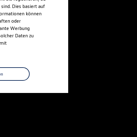
ind. Dies basiert auf
Informationen können
aften oder
evante Werbung
solcher Daten zu
 mit
en