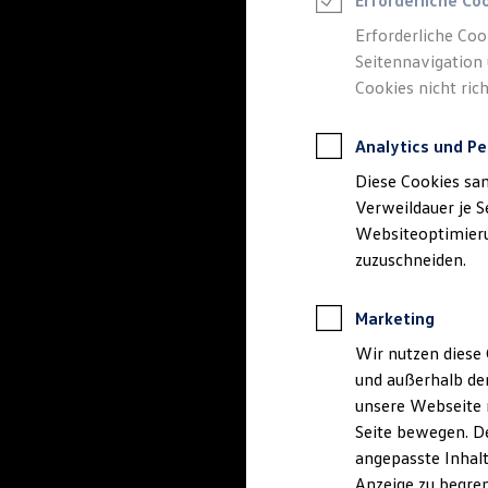
Erforderliche Co
Reifenpakete
Leasing
Erforderliche Coo
Leasing-Angebote
Seitennavigation 
Gebrauchtwagen Leasing
Cookies nicht rich
Junge Gebrauchtwagen-Leasing
Elektroauto Leasing
Kleinwagen-Leasing
Analytics und Pe
Leasing ohne Anzahlung
Finanzierung
Diese Cookies sa
Autokredit mit Schlussrate
Versicherungen und Garantien
Verweildauer je S
Kfz-Versicherung
Websiteoptimierun
Restschuldversicherungen
zuzuschneiden.
Garantien
Wartungsverträge
Geschäftskunden
Marketing
Professional Class bei Volkswagen
Großkunden
Wir nutzen diese 
Behörden
und außerhalb de
Direktkunden
Sonderfahrzeuge
unsere Webseite n
Anpfiff zum Gewinn
Seite bewegen. De
Elektromobilität
angepasste Inhalt
Elektroautos
ID. Tutorials
Anzeige zu begren