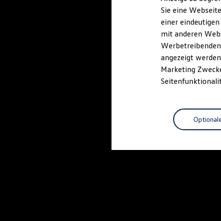
Elektrofahrzeugkonzepte
Sie eine Webseite
ID. EVERY1
einer eindeutigen
Reichweite
Reichweite der ID. Modelle
mit anderen Webse
Reichweite im Winter
Werbetreibenden,
Rekuperation
angezeigt werden 
Laden
Laden unterwegs
Marketing Zwecken
Laden Zuhause
Seitenfunktionali
Ladestationen finden
Ladezeitensimulator
Batterie
Sicherheit
Optional
Garantie und Lebensdauer
Nachhaltigkeit
Technologie
Kosten und Kauf
Verbrauchskosten
Kaufoptionen
E-Auto-Förderung
Software und Konnektivität
Die ID. Software 6
ID. Software Versionen und Updates
Digitale Extras
Schnittstellen zu Ihrem ID.