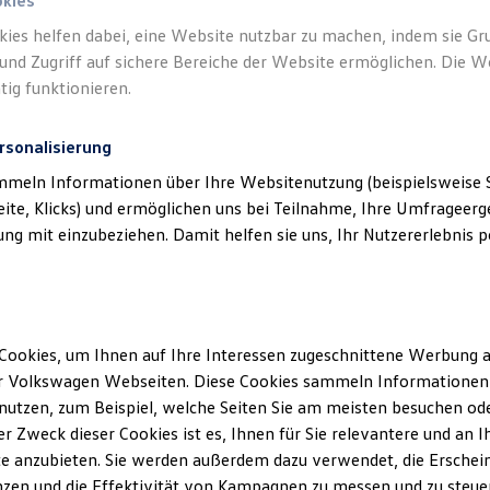
okies
kies helfen dabei, eine Website nutzbar zu machen, indem sie G
und Zugriff auf sichere Bereiche der Website ermöglichen. Die W
tig funktionieren.
rsonalisierung
mmeln Informationen über Ihre Websitenutzung (beispielsweise S
eite, Klicks) und ermöglichen uns bei Teilnahme, Ihre Umfrageerge
g mit einzubeziehen. Damit helfen sie uns, Ihr Nutzererlebnis pe
Cookies, um Ihnen auf Ihre Interessen zugeschnittene Werbung a
r Volkswagen Webseiten. Diese Cookies sammeln Informationen 
utzen, zum Beispiel, welche Seiten Sie am meisten besuchen oder
r Zweck dieser Cookies ist es, Ihnen für Sie relevantere und an I
e anzubieten. Sie werden außerdem dazu verwendet, die Erschein
zen und die Effektivität von Kampagnen zu messen und zu steuern