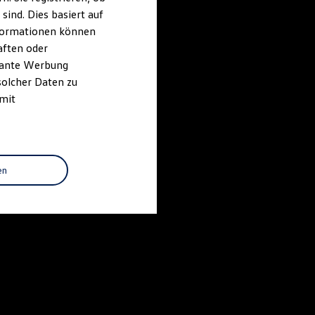
ind. Dies basiert auf
Informationen können
aften oder
evante Werbung
solcher Daten zu
 mit
en