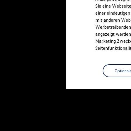
Elektrofahrzeugkonzepte
Sie eine Webseite
ID. EVERY1
einer eindeutigen
Reichweite
Reichweite der ID. Modelle
mit anderen Webse
Reichweite im Winter
Werbetreibenden,
Rekuperation
angezeigt werden 
Laden
Laden unterwegs
Marketing Zwecken
Laden Zuhause
Seitenfunktionali
Ladestationen finden
Ladezeitensimulator
Batterie
Sicherheit
Optional
Garantie und Lebensdauer
Nachhaltigkeit
Technologie
Kosten und Kauf
Verbrauchskosten
Kaufoptionen
E-Auto-Förderung
Software und Konnektivität
Die ID. Software 6
ID. Software Versionen und Updates
Digitale Extras
Schnittstellen zu Ihrem ID.