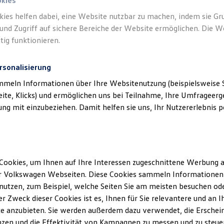
okies
kies helfen dabei, eine Website nutzbar zu machen, indem sie G
und Zugriff auf sichere Bereiche der Website ermöglichen. Die W
tig funktionieren.
rsonalisierung
mmeln Informationen über Ihre Websitenutzung (beispielsweise S
eite, Klicks) und ermöglichen uns bei Teilnahme, Ihre Umfrageerge
g mit einzubeziehen. Damit helfen sie uns, Ihr Nutzererlebnis pe
Cookies, um Ihnen auf Ihre Interessen zugeschnittene Werbung a
r Volkswagen Webseiten. Diese Cookies sammeln Informationen 
utzen, zum Beispiel, welche Seiten Sie am meisten besuchen oder
r Zweck dieser Cookies ist es, Ihnen für Sie relevantere und an I
e anzubieten. Sie werden außerdem dazu verwendet, die Erschein
zen und die Effektivität von Kampagnen zu messen und zu steuern