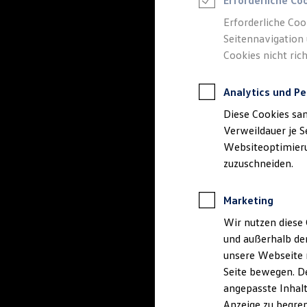
Erforderliche Co
Reifenpakete
Leasing
Erforderliche Coo
Leasing-Angebote
Seitennavigation 
Gebrauchtwagen Leasing
Cookies nicht rich
Junge Gebrauchtwagen-Leasing
Elektroauto Leasing
Kleinwagen-Leasing
Analytics und Pe
Leasing ohne Anzahlung
Finanzierung
Diese Cookies sa
Autokredit mit Schlussrate
Versicherungen und Garantien
Verweildauer je S
Kfz-Versicherung
Websiteoptimierun
Restschuldversicherungen
zuzuschneiden.
Garantien
Wartungsverträge
Geschäftskunden
Marketing
Professional Class bei Volkswagen
Großkunden
Wir nutzen diese 
Behörden
und außerhalb de
Direktkunden
Sonderfahrzeuge
unsere Webseite n
Anpfiff zum Gewinn
Seite bewegen. De
Elektromobilität
angepasste Inhalt
Elektroautos
ID. Tutorials
Anzeige zu begren