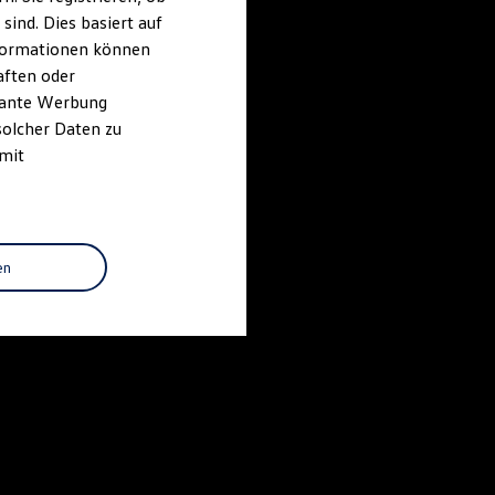
ind. Dies basiert auf
Informationen können
aften oder
evante Werbung
solcher Daten zu
 mit
en