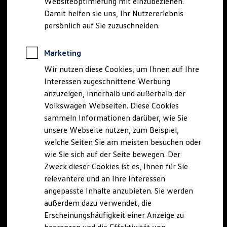
Websiteoptimierung mit einzubeziehen.
Elektrofahrzeugkonzepte
Damit helfen sie uns, Ihr Nutzererlebnis
ID. EVERY1
Reichweite
persönlich auf Sie zuzuschneiden.
Reichweite der ID. Modelle
Reichweite im Winter
Rekuperation
Marketing
Laden
Wir nutzen diese Cookies, um Ihnen auf Ihre
Laden unterwegs
Laden Zuhause
Interessen zugeschnittene Werbung
Ladestationen finden
anzuzeigen, innerhalb und außerhalb der
Ladezeitensimulator
Volkswagen Webseiten. Diese Cookies
Batterie
Sicherheit
sammeln Informationen darüber, wie Sie
Garantie und Lebensdauer
unsere Webseite nutzen, zum Beispiel,
Nachhaltigkeit
welche Seiten Sie am meisten besuchen oder
Technologie
Kosten und Kauf
wie Sie sich auf der Seite bewegen. Der
Verbrauchskosten
Zweck dieser Cookies ist es, Ihnen für Sie
Kaufoptionen
relevantere und an Ihre Interessen
E-Auto-Förderung
Software und Konnektivität
angepasste Inhalte anzubieten. Sie werden
Die ID. Software 6
außerdem dazu verwendet, die
ID. Software Versionen und Updates
Erscheinungshäufigkeit einer Anzeige zu
Digitale Extras
Schnittstellen zu Ihrem ID.