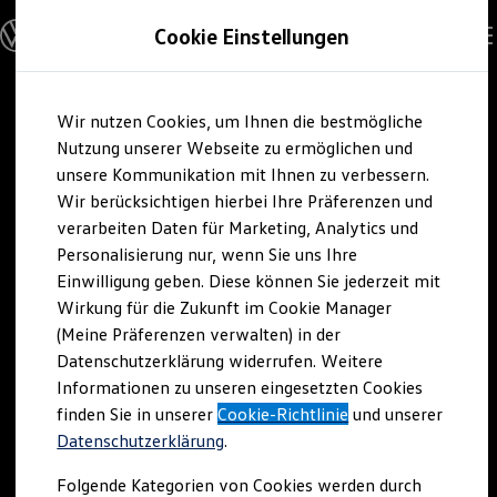
Modelle und Konfigurator
Cookie Einstellungen
Konfigurator
Modelle vergleichen
Konfiguration laden
Zum
Zum
Autosuche
Wir nutzen Cookies, um Ihnen die bestmögliche
Hauptinhalt
Footer
Elektroautos
springen
springen
Nutzung unserer Webseite zu ermöglichen und
ENERGY Sondermodelle
Nutzfahrzeuge
unsere Kommunikation mit Ihnen zu verbessern.
SUV und CUV
Wir berücksichtigen hierbei Ihre Präferenzen und
Familienautos
verarbeiten Daten für Marketing, Analytics und
Kombis
Kompaktwagen
Personalisierung nur, wenn Sie uns Ihre
Sportwagen
Einwilligung geben. Diese können Sie jederzeit mit
Schnell verfügbare Fahrzeuge
Angebote und Produkte
Wirkung für die Zukunft im Cookie Manager
Aktuelle Angebote
(Meine Präferenzen verwalten) in der
E-Auto-Förderung
Datenschutzerklärung widerrufen. Weitere
Volkswagen Marktplatz
Informationen zu unseren eingesetzten Cookies
Die ENERGY Sondermodelle
Junge Gebrauchtwagen und Gebrauchtwagen
finden Sie in unserer
Cookie-Richtlinie
und unserer
Volkswagen Zertifizierte Gebrauchtwagen
Datenschutzerklärung
.
Elektromobilität bei Gebrauchtwagen
Zubehör- und Serviceangebote
Folgende Kategorien von Cookies werden durch
Saisonangebote