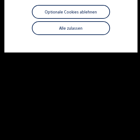
Motorenöl und Flüssigkeiten
Räder und Reifen
Optionale Cookies ablehnen
Pannen- und Unfallhilfe
Economy Service
Volkswagen Teile
Alle zulassen
Zubehör
Modellspezifisches Zubehör
Schutz und Pflege
Transport
Entertainment und Elektronik
Individualisieren
Wallbox und Ladekabel
Digitale Extras
Dienste für Ihr Modell finden
Volkswagen Apps, Login und Shop
Handy und Fahrzeug verbinden
Updates für Software, Karten und Radio
Über Ihr Auto
Vorgängermodelle
Kundeninformationen
Volkswagen Kundenbetreuung
Warn- und Kontrollleuchten
Assistenzsysteme
Digitale Betriebsanleitung
Live Beratung