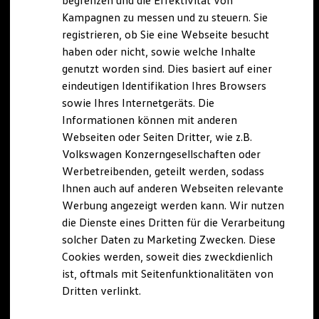
begrenzen und die Effektivität von
Hybridautos
Kampagnen zu messen und zu steuern. Sie
Marke und Erlebnis
registrieren, ob Sie eine Webseite besucht
Volkswagen R und R Experience
R-Modelle
haben oder nicht, sowie welche Inhalte
R Experience
genutzt worden sind. Dies basiert auf einer
Driving Experience
eindeutigen Identifikation Ihres Browsers
Volkswagen entdecken
Werkbesichtigung
sowie Ihres Internetgeräts. Die
Factory visit
Informationen können mit anderen
Lifestyle Shop
Webseiten oder Seiten Dritter, wie z.B.
T-Roc Kollektion
Golf Kollektion
Volkswagen Konzerngesellschaften oder
ID. Kollektion
Werbetreibenden, geteilt werden, sodass
Volkswagen Kollektion
Ihnen auch auf anderen Webseiten relevante
R-Kollektion
GTI Kollektion
Werbung angezeigt werden kann. Wir nutzen
Fußball Drop
die Dienste eines Dritten für die Verarbeitung
we drive football
solcher Daten zu Marketing Zwecken. Diese
#wedriveproud
Besitzer und Service
Cookies werden, soweit dies zweckdienlich
myVolkswagen
ist, oftmals mit Seitenfunktionalitäten von
Software Updates
Dritten verlinkt.
Service und Ersatzteile
Inspektion und HU/AU
Reparaturen und Checks