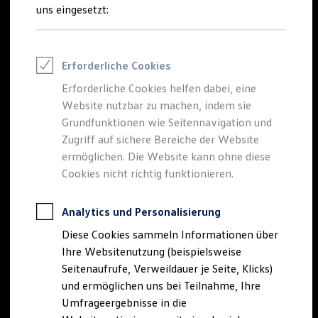
Reifenpakete
uns eingesetzt:
Leasing
Leasing-Angebote
Gebrauchtwagen Leasing
Junge Gebrauchtwagen-Leasing
Erforderliche Cookies
Elektroauto Leasing
Kleinwagen-Leasing
Erforderliche Cookies helfen dabei, eine
Leasing ohne Anzahlung
Website nutzbar zu machen, indem sie
Finanzierung
Autokredit mit Schlussrate
Grundfunktionen wie Seitennavigation und
Versicherungen und Garantien
Zugriff auf sichere Bereiche der Website
Kfz-Versicherung
ermöglichen. Die Website kann ohne diese
Restschuldversicherungen
Garantien
Cookies nicht richtig funktionieren.
Wartungsverträge
Geschäftskunden
Professional Class bei Volkswagen
Analytics und Personalisierung
Großkunden
Diese Cookies sammeln Informationen über
Behörden
Direktkunden
Ihre Websitenutzung (beispielsweise
Sonderfahrzeuge
Seitenaufrufe, Verweildauer je Seite, Klicks)
Anpfiff zum Gewinn
und ermöglichen uns bei Teilnahme, Ihre
Elektromobilität
Elektroautos
Umfrageergebnisse in die
ID. Tutorials