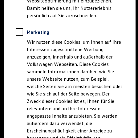
Websiteoptimierung mit einzubeziehen.
Elektrofahrzeugkonzepte
Damit helfen sie uns, Ihr Nutzererlebnis
ID. EVERY1
Reichweite
persönlich auf Sie zuzuschneiden.
Reichweite der ID. Modelle
Reichweite im Winter
Rekuperation
Marketing
Laden
Wir nutzen diese Cookies, um Ihnen auf Ihre
Laden unterwegs
Laden Zuhause
Interessen zugeschnittene Werbung
Ladestationen finden
anzuzeigen, innerhalb und außerhalb der
Ladezeitensimulator
Volkswagen Webseiten. Diese Cookies
Batterie
Sicherheit
sammeln Informationen darüber, wie Sie
Garantie und Lebensdauer
unsere Webseite nutzen, zum Beispiel,
Nachhaltigkeit
welche Seiten Sie am meisten besuchen oder
Technologie
Kosten und Kauf
wie Sie sich auf der Seite bewegen. Der
Verbrauchskosten
Zweck dieser Cookies ist es, Ihnen für Sie
Kaufoptionen
relevantere und an Ihre Interessen
E-Auto-Förderung
Software und Konnektivität
angepasste Inhalte anzubieten. Sie werden
Die ID. Software 6
außerdem dazu verwendet, die
ID. Software Versionen und Updates
Erscheinungshäufigkeit einer Anzeige zu
Digitale Extras
Schnittstellen zu Ihrem ID.