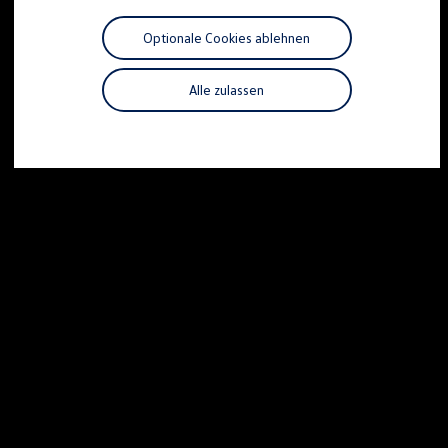
Motorenöl und Flüssigkeiten
Räder und Reifen
Optionale Cookies ablehnen
Pannen- und Unfallhilfe
Economy Service
Volkswagen Teile
Alle zulassen
Zubehör
Modellspezifisches Zubehör
Schutz und Pflege
Transport
Entertainment und Elektronik
Individualisieren
Wallbox und Ladekabel
Digitale Extras
Dienste für Ihr Modell finden
Volkswagen Apps, Login und Shop
Handy und Fahrzeug verbinden
Updates für Software, Karten und Radio
Über Ihr Auto
Vorgängermodelle
Kundeninformationen
Volkswagen Kundenbetreuung
Warn- und Kontrollleuchten
Assistenzsysteme
Digitale Betriebsanleitung
Live Beratung