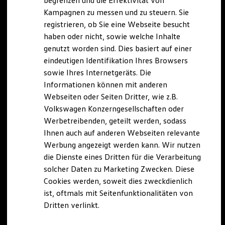
begrenzen und die Effektivität von
Hybridautos
Kampagnen zu messen und zu steuern. Sie
Marke und Erlebnis
registrieren, ob Sie eine Webseite besucht
Volkswagen R und R Experience
R-Modelle
haben oder nicht, sowie welche Inhalte
R Experience
genutzt worden sind. Dies basiert auf einer
Driving Experience
eindeutigen Identifikation Ihres Browsers
Volkswagen entdecken
Werkbesichtigung
sowie Ihres Internetgeräts. Die
Factory visit
Informationen können mit anderen
Lifestyle Shop
Webseiten oder Seiten Dritter, wie z.B.
T-Roc Kollektion
Golf Kollektion
Volkswagen Konzerngesellschaften oder
ID. Kollektion
Werbetreibenden, geteilt werden, sodass
Volkswagen Kollektion
Ihnen auch auf anderen Webseiten relevante
R-Kollektion
GTI Kollektion
Werbung angezeigt werden kann. Wir nutzen
Fußball Drop
die Dienste eines Dritten für die Verarbeitung
we drive football
solcher Daten zu Marketing Zwecken. Diese
#wedriveproud
Besitzer und Service
Cookies werden, soweit dies zweckdienlich
myVolkswagen
ist, oftmals mit Seitenfunktionalitäten von
Software Updates
Dritten verlinkt.
Service und Ersatzteile
Inspektion und HU/AU
Reparaturen und Checks