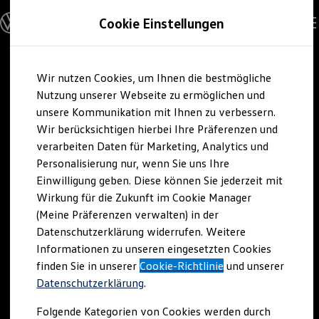
Modelle und Konfigurator
Cookie Einstellungen
Konfigurator
Modelle vergleichen
Konfiguration laden
Zum
Zum
Autosuche
Wir nutzen Cookies, um Ihnen die bestmögliche
Hauptinhalt
Footer
Elektroautos
springen
springen
Nutzung unserer Webseite zu ermöglichen und
ENERGY Sondermodelle
Nutzfahrzeuge
unsere Kommunikation mit Ihnen zu verbessern.
SUV und CUV
Wir berücksichtigen hierbei Ihre Präferenzen und
Familienautos
verarbeiten Daten für Marketing, Analytics und
Kombis
Kompaktwagen
Personalisierung nur, wenn Sie uns Ihre
Sportwagen
Einwilligung geben. Diese können Sie jederzeit mit
Schnell verfügbare Fahrzeuge
Angebote und Produkte
Wirkung für die Zukunft im Cookie Manager
Aktuelle Angebote
(Meine Präferenzen verwalten) in der
E-Auto-Förderung
Datenschutzerklärung widerrufen. Weitere
Volkswagen Marktplatz
Informationen zu unseren eingesetzten Cookies
Die ENERGY Sondermodelle
Junge Gebrauchtwagen und Gebrauchtwagen
finden Sie in unserer
Cookie-Richtlinie
und unserer
Volkswagen Zertifizierte Gebrauchtwagen
Datenschutzerklärung
.
Elektromobilität bei Gebrauchtwagen
Zubehör- und Serviceangebote
Folgende Kategorien von Cookies werden durch
Saisonangebote