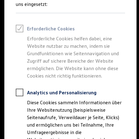
Reifenpakete
uns eingesetzt:
Leasing
Leasing-Angebote
Gebrauchtwagen Leasing
Junge Gebrauchtwagen-Leasing
Erforderliche Cookies
Elektroauto Leasing
Kleinwagen-Leasing
Erforderliche Cookies helfen dabei, eine
Leasing ohne Anzahlung
Website nutzbar zu machen, indem sie
Finanzierung
Autokredit mit Schlussrate
Grundfunktionen wie Seitennavigation und
Versicherungen und Garantien
Zugriff auf sichere Bereiche der Website
Kfz-Versicherung
ermöglichen. Die Website kann ohne diese
Restschuldversicherungen
Garantien
Cookies nicht richtig funktionieren.
Wartungsverträge
Geschäftskunden
Professional Class bei Volkswagen
Analytics und Personalisierung
Großkunden
Diese Cookies sammeln Informationen über
Behörden
Direktkunden
Ihre Websitenutzung (beispielsweise
Sonderfahrzeuge
Seitenaufrufe, Verweildauer je Seite, Klicks)
Anpfiff zum Gewinn
und ermöglichen uns bei Teilnahme, Ihre
Elektromobilität
Elektroautos
Umfrageergebnisse in die
ID. Tutorials